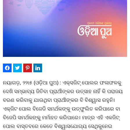
ନୟାଗଡ଼, ୨୨ା୫ (ଓଡ଼ିଆ ପୁଅ) : ଏକ୍ସଜିଟ୍ ପୋଲର ଫଳାଫଳକୁ
ଦେଖି ସମ୍ଭାବ୍ୟ ଜିତିବା ପ୍ରାର୍ଥୀଙ୍କର ଉତ୍ସାହ ନାହିଁ କି ପରାଜୟ
ବରଣ କରିବାକୁ ଯାଉଥିବା ପ୍ରାର୍ଥୀଙ୍କର ବି ବିଶ୍ୱାସ ରହୁନି।
ଏକ୍ଜିଟ ପୋଲ ବିଜେଡି ସମର୍ଥକଙ୍କୁ ଉତ୍ଫୁଲିତ କରିପାରେ ବା
ବିଜେପି ସମର୍ଥକଙ୍କୁ ମର୍ମାହତ କରିପାରେ। ମାତ୍ର ଏହି ଏକଜିଟ୍
ପୋଲ ବାସ୍ତବରେ କେତେ ବିଶ୍ୱାସଯୋଗ୍ୟ ସେଥିକୁନେଇ