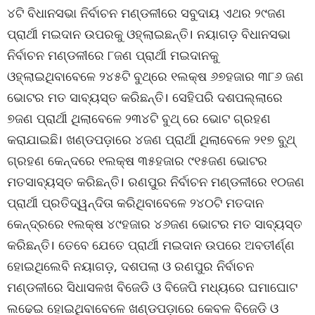
୪ଟି ବିଧାନସଭା ନିର୍ବାଚନ ମଣ୍ଡଳୀରେ ସବୁଦାୟ ଏଥର ୨୯ଜଣ
ପ୍ରାର୍ଥୀ ମଇଦାନ ଉପରକୁ ଓହ୍ଲାଇଛନ୍ତି। ନୟାଗଡ଼ ବିଧାନସଭା
ନିର୍ବାଚନ ମଣ୍ଡଳୀରେ ୮ଜଣ ପ୍ରାର୍ଥୀ ମଇଦାନକୁ
ଓହ୍ଲାଇଥିବାବେଳେ ୨୪୫ଟି ବୁଥ୍ରେ ୧ଲକ୍ଷ ୬୭ହଜାର ୩୮୬ ଜଣ
ଭୋଟର ମତ ସାବ୍ୟସ୍ତ କରିଛନ୍ତି। ସେହିପରି ଦଶପଲ୍ଲାରେ
୭ଜଣ ପ୍ରାର୍ଥୀ ଥିଲାବେଳେ ୨୩୪ଟି ବୁଥ୍ ରେ ଭୋଟ ଗ୍ରହଣ
କରାଯାଇଛି। ଖଣ୍ଡପଡ଼ାରେ ୪ଜଣ ପ୍ରାର୍ଥୀ ଥିଲାବେଳେ ୨୧୭ ବୁ୍ଥ୍
ଗ୍ରହଣ କେନ୍ଦରେ ୧ଲକ୍ଷ ୩୫ହଜାର ୯୧୫ଜଣ ଭୋଟର
ମତସାବ୍ୟସ୍ତ କରିଛନ୍ତି। ରଣପୁର ନିର୍ବାଚନ ମଣ୍ଡଳୀରେ ୧୦ଜଣ
ପ୍ରାର୍ଥୀ ପ୍ରତିଦ୍ୱନ୍ଦିତା କରିଥିବାବେଳେ ୨୪୦ଟି ମତଦାନ
କେନ୍ଦ୍ରରେ ୧ଲକ୍ଷ ୪୯ହଜାର ୪୬ଜଣ ଭୋଟର ମତ ସାବ୍ୟସ୍ତ
କରିଛନ୍ତି। ତେବେ ଯେତେ ପ୍ରାର୍ଥୀ ମଇଦାନ ଉପରେ ଅବତୀର୍ଣ୍ଣ
ହୋଇଥିଲେବି ନୟାଗଡ଼, ଦଶପଲା ଓ ରଣପୁର ନିର୍ବାଚନ
ମଣ୍ଡଳୀରେ ସିଧାସଳଖ ବିଜେଡି ଓ ବିଜେପି ମଧ୍ୟରେ ଘମାଘୋଟ
ଲଢେଇ ହୋଇଥିବାବେଳେ ଖଣ୍ଡପଡ଼ାରେ କେବଳ ବିଜେଡି ଓ