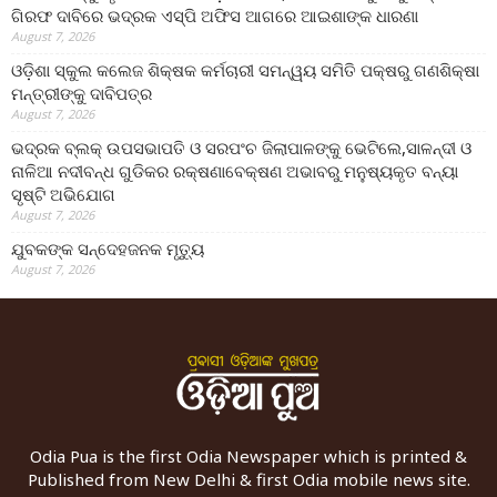
ଗିରଫ ଦାବିରେ ଭଦ୍ରକ ଏସ୍‌ପି ଅଫିସ ଆଗରେ ଆଇଶାଙ୍କ ଧାରଣା
August 7, 2026
ଓଡ଼ିଶା ସ୍କୁଲ କଲେଜ ଶିକ୍ଷକ କର୍ମଚାରୀ ସମନ୍ୱୟ ସମିତି ପକ୍ଷରୁ ଗଣଶିକ୍ଷା
ମନ୍ତ୍ରୀଙ୍କୁ ଦାବିପତ୍ର
August 7, 2026
ଭଦ୍ରକ ବ୍ଲକ୍ ଉପସଭାପତି ଓ ସରପଂଚ ଜିଲାପାଳଙ୍କୁ ଭେଟିଲେ,ସାଳନ୍ଦୀ ଓ
ନାଳିଆ ନଦୀବନ୍ଧ ଗୁଡିକର ରକ୍ଷଣାବେକ୍ଷଣ ଅଭାବରୁ ମନୁଷ୍ୟକୃତ ବନ୍ୟା
ସୃଷ୍ଟି ଅଭିଯୋଗ
August 7, 2026
ଯୁବକଙ୍କ ସନ୍ଦେହଜନକ ମୃତ୍ୟୁ
August 7, 2026
Odia Pua is the first Odia Newspaper which is printed &
Published from New Delhi & first Odia mobile news site.