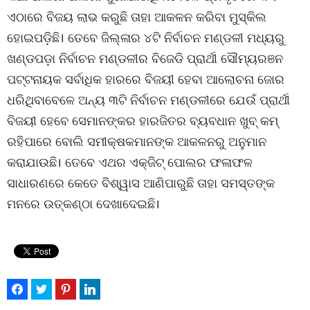
ଏଠାରେ ବିଜୟ ଲାଭ କରୁଛି ତାହା ଆକଳନ କରିବା ମୁସ୍କିଲ
ହୋଇପଡ଼ିଛି। ତେବେ ଜିଲ୍ଳାର ୪ଟି ନିର୍ବାଚନ ମଣ୍ଡଳୀ ମଧ୍ୟରୁ
ଖଣ୍ଡପଡ଼ା ନିର୍ବାଚନ ମଣ୍ଡଳୀର ବିଜେଡି ପ୍ରାର୍ଥୀ ସୌମ୍ୟରଞନ
ପଟ୍ଟନାୟକ ସର୍ବାଧିକ ହାରରେ ବିଜୟୀ ହେବା ଆଲୋଚନା ଜୋର
ଧରିଥିବାବେଳେ ଅନ୍ୟ ୩ଟି ନିର୍ବାଚନ ମଣ୍ଡଳୀରେ ଯେଉଁ ପ୍ରାର୍ଥୀ
ବିଜୟୀ ହେବେ ସେମାନଙ୍କର ହାରଜିତର ବ୍ୟବଧାନ ଖୁବ୍ କମ୍
ରହିପାରେ ବୋଲି ସମୀକ୍ଷକମାନଙ୍କ ଆକଳନରୁ ଅନୁମାନ
କରାଯାଉଛି। ତେବେ ଏଥର ଏକ୍ଜିଟ୍ ପୋଲର ଫଳାଫଳ
ସାଧାରଣରେ କେତେ ବିଶ୍ୱାସ ଆଣିପାରୁଛି ତାହା ସମସ୍ତଙ୍କ
ମନରେ ଉତ୍କଣ୍ଠା ଦେଖାଦେଇଛି।