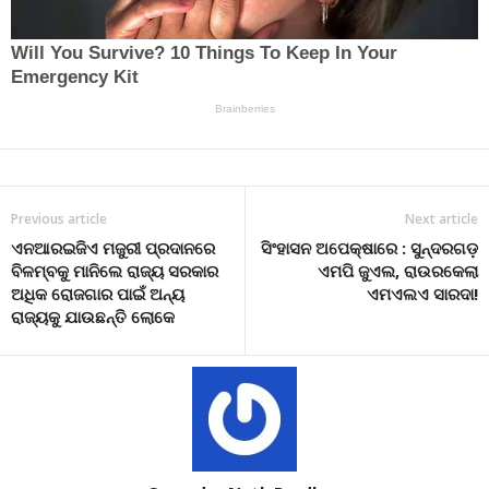
Previous article
Next article
ଏନଆରଇଜିଏ ମଜୁରୀ ପ୍ରଦାନରେ
ସିଂହାସନ ଅପେକ୍ଷାରେ : ସୁନ୍ଦରଗଡ଼
ବିଳମ୍ବକୁ ମାନିଲେ ରାଜ୍ୟ ସରକାର
ଏମପି ଜୁଏଲ, ରାଉରକେଲା
ଅଧିକ ରୋଜଗାର ପାଇଁ ଅନ୍ୟ
ଏମଏଲଏ ସାରଦା!
ରାଜ୍ୟକୁ ଯାଉଛନ୍ତି ଲୋକେ