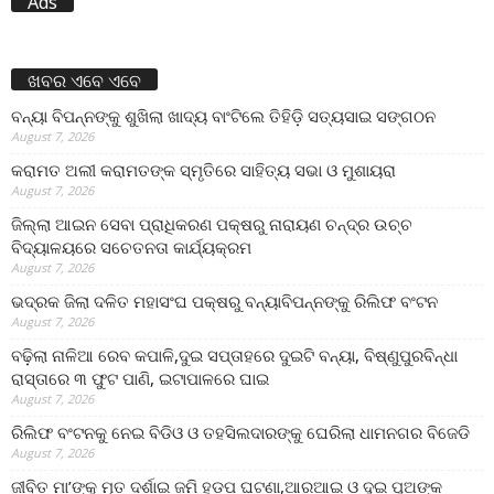
Ads
ଖବର ଏବେ ଏବେ
ବନ୍ୟା ବିପନ୍ନଙ୍କୁ ଶୁଖିଲା ଖାଦ୍ୟ ବାଂଟିଲେ ତିହିଡି଼ ସତ୍ୟସାଇ ସଙ୍ଗଠନ
August 7, 2026
କରାମତ ଅଲୀ କରାମତଙ୍କ ସ୍ମୃତିରେ ସାହିତ୍ୟ ସଭା ଓ ମୁଶାୟରା
August 7, 2026
ଜିଲ୍ଲା ଆଇନ ସେବା ପ୍ରାଧିକରଣ ପକ୍ଷରୁ ନାରାୟଣ ଚନ୍ଦ୍ର ଉଚ୍ଚ
ବିଦ୍ୟାଳୟରେ ସଚେତନତା କାର୍ଯ୍ୟକ୍ରମ
August 7, 2026
ଭଦ୍ରକ ଜିଲା ଦଳିତ ମହାସଂଘ ପକ୍ଷରୁ ବନ୍ୟାବିପନ୍ନଙ୍କୁ ରିଲିଫ ବଂଟନ
August 7, 2026
ବଢ଼ିଲା ନାଳିଆ ରେବ କପାଳି,ଦୁଇ ସପ୍ତାହରେ ଦୁଇଟି ବନ୍ୟା, ବିଷ୍ଣୁପୁରବିନ୍ଧା
ରାସ୍ତାରେ ୩ ଫୁଟ ପାଣି, ଇଟାପାଳରେ ଘାଇ
August 7, 2026
ରିଲିଫ ବଂଟନକୁ ନେଇ ବିଡିଓ ଓ ତହସିଲଦାରଙ୍କୁ ଘେରିଲା ଧାମନଗର ବିଜେଡି
August 7, 2026
ଜୀବିତ ମା’ଙ୍କୁ ମୃତ ଦର୍ଶାଇ ଜମି ହଡ଼ପ ଘଟଣା,ଆରଆଇ ଓ ଦୁଇ ପୁଅଙ୍କ