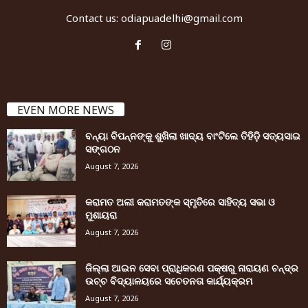
Contact us:
odiapuadelhi@gmail.com
EVEN MORE NEWS
ବନ୍ୟା ବିପନ୍ନଙ୍କୁ ଶୁଖିଲା ଖାଦ୍ୟ ବାଂଟିଲେ ତିହିଡି଼ ସତ୍ୟସାଇ
ସଙ୍ଗଠନ
August 7, 2026
କରାମତ ଅଲୀ କରାମତଙ୍କ ସ୍ମୃତିରେ ସାହିତ୍ୟ ସଭା ଓ
ମୁଶାୟରା
August 7, 2026
ଜିଲ୍ଲା ଆଇନ ସେବା ପ୍ରାଧିକରଣ ପକ୍ଷରୁ ନାରାୟଣ ଚନ୍ଦ୍ର
ଉଚ୍ଚ ବିଦ୍ୟାଳୟରେ ସଚେତନତା କାର୍ଯ୍ୟକ୍ରମ
August 7, 2026