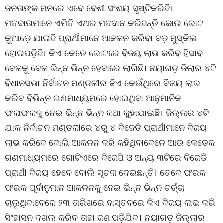
ଜନତାଙ୍କ ମନରେ ଏବେ ବେଶୀ ସଂଶୟ ସୃଷ୍ଟିକରିଛି।
ମତଦାତାମାନେ ଏମିତି ଏଥର ମତଦାନ କରିଛନ୍ତି କୋଉ ଭୋଟ
କୁଆଡ଼େ ଯାଇଛି ପ୍ରାର୍ଥୀମାନେ ଆକଳନ କରିବା ବଡ଼ ମୁସ୍କିଲ
ହୋଇପଡ଼ିଛି। କିଏ କେତେ ଭୋଟରେ ବିଜୟ ଲାଭ କରିବ ହିସାବ
ବେଳକୁ ବେଳ ଭିନ୍ନ ଭିନ୍ନ ହେବାରେ ଲାଗିଛି। ନୟାଗଡ଼ ଜିଲାର ୪ଟି
ବିଧାନସଭା ନିର୍ବାଚନ ମଣ୍ଡଳୀର କିଏ କେଉଁଥିରେ ବିଜୟ ଲାଭ
କରିବ ବିଭିନ୍ନ ଗଣମାଧ୍ୟମରେ ହୋଇଥିବା ଆନୁମାନିକ
ଫଳାଫଳକୁ ନେଇ ଭିନ୍ନ ଭିନ୍ନ କଥା କୁହାଯାଇଛି। ଜିଲ୍ଳାର ୪ଟି
ଯାକ ନିର୍ବାଚନ ମଣ୍ଡଳୀରେ ୪ରୁ ୪ ବିଜେଡି ପ୍ରାର୍ଥୀମାନେ ବିଜୟ
ଲାଭ କରିବେ ବୋଲି ଆକଳନ କରି କହିଥିବାବେଳେ ଆଉ କେତେକ
ଗଣମାଧ୍ୟମରେ ଗୋଟିଏରେ ବିଜେପି ଓ ଅନ୍ୟ ୩ଟିରେ ବିଜେଡି
ପ୍ରାର୍ଥୀ ବିଜୟ ହେବେ ବୋଲି ସୂଚନା ଦେଇଛନ୍ତି। ତେବେ ଫରକ
ଫରକ ପୂର୍ବାନୁମାନ ଆକଳନକୁ ନେଇ ଭିନ୍ନ ଭିନ୍ନ ଚର୍ଚ୍ଚା
ଚାଲୁଥିବାବେଳେ ୨୩ ତାରିଖରେ ବାସ୍ତବରେ କିଏ ବିଜୟ ଲାଭ କରି
ସିଂହାସନ ଦଖଲ କରିବ ତାହା ଜଣାପଡ଼ିଯିବ। ନୟାଗଡ଼ ଜିଲ୍ଲାର