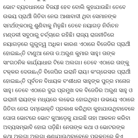
ଭୋଟ ବ୍ୟବଧାନରେ ବିଜୟୀ ହେବ ବୋଲି କୁହାଯାଉଛି। ତେବେ
ଉଭୟ ପ୍ରାର୍ଥୀ ଜିତିବା ନେଇ ଆଶାବାଦୀ ଥିବା ସେମାନଙ୍କ
ସମର୍ଥଙ୍କଠାରୁ ଶୁଣିବାକୁ ମିଳୁଛି। ତେବେ ନୟାଗଡ଼ ନିର୍ବାଚନ
ମଣ୍ଡଳୀ ସବୁଠାରୁ ଚର୍ଚ୍ଚାରେ ରହିଛି। ରାଜ୍ୟ ରାଜନୀତିରେ
ନୟାଗଡ଼ରେ ଗୁରୁତ୍ୱ ଅଧିକ। କାରଣ ଏଠାରେ ବିଜେଡିର ପ୍ରାର୍ଥୀ
ହୋଇଛନ୍ତି ଟାଣୁଆ ନେତା ଡ.ଅରୁଣ କୁମାର ସାହୁ। ତାଙ୍କ
ସାଂଗଠନିକ କାର୍ଯ୍ୟାଧାର ଟିକେ ଅଲଗା। ତେବେ ଏଠାରେ ତାଙ୍କୁ
ଟକ୍କର ଦେଉଛନ୍ତି ବିଜେପିର ଇରାନି ରାୟ। କଂଗ୍ରେସର ପ୍ରାର୍ଥୀ
ହୋଇଛନ୍ତି ପୂର୍ବତନ ବିଧାୟକ ବଂଶୀଧର ସାହୁଙ୍କ ପୁତ୍ର ମନୋଜ
ସାହୁ। ତେବେ ଏଠାରେ ଦୁଇ ପ୍ରମୁଖ ଦଳ ବିଜେଡିର ଅରୁଣ ସାହୁ ଓ
ଇରାନୀ ରାୟଙ୍କ ମଧ୍ୟରେ ଲଢେଇ ହୋଇଥିଲା। ଉଭୟେ ଏଠାରେ
ଜିତିବା ନେଇ ଦମ୍ଭୋକ୍ତି ପ୍ରକାଶ କରିଥିବା କୁହାଯାଉଥିବାବେଳେ
ପୋତା ଭୋଟରେ ଭୋଟ କୁଆଡ଼େକୁ ଯାଇଛି ତାହା ଆକଳନ କରିବା
ଅବ୍ୟସମ୍ଭାବି ହୋଇ ପଡ଼ିଛି। ନେତାଙ୍କ କଥା ଓ ଭୋଟରଙ୍କ
କଥା ଅଲଗା ଅଲଗା ଶୁଣାଯାଉଥିବାବେଳେ ପ୍ରକୃତରେ କିଏ