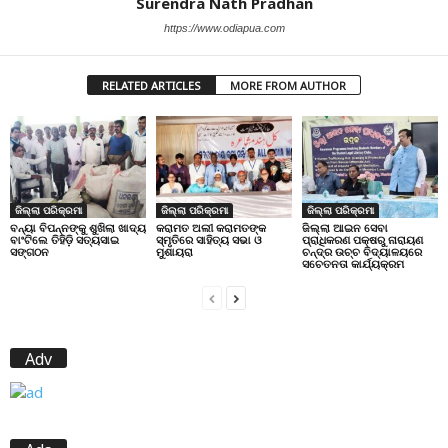
Surendra Nath Pradhan
https://www.odiapua.com
RELATED ARTICLES
MORE FROM AUTHOR
ଜିଲ୍ଲା ପରିକ୍ରମା
ଜିଲ୍ଲା ପରିକ୍ରମା
ଜିଲ୍ଲା ପରିକ୍ରମା
ବନ୍ୟା ବିପନ୍ନଙ୍କୁ ଶୁଖିଲା ଖାଦ୍ୟ
କରାମତ ଅଲୀ କରାମତଙ୍କ
ଜିଲ୍ଲା ଆଇନ ସେବା
ବାଂଟିଲେ ତିହିଡି଼ ସତ୍ୟସାଇ
ସ୍ମୃତିରେ ସାହିତ୍ୟ ସଭା ଓ
ପ୍ରାଧିକରଣ ପକ୍ଷରୁ ନାରାୟଣ
ସଙ୍ଗଠନ
ମୁଶାୟରା
ଚନ୍ଦ୍ର ଉଚ୍ଚ ବିଦ୍ୟାଳୟରେ
ସଚେତନତା କାର୍ଯ୍ୟକ୍ରମ
Adv