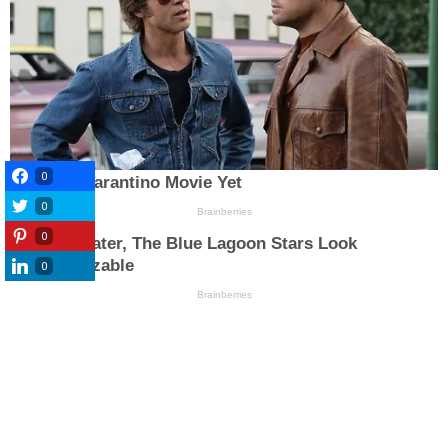
0
0
0
0