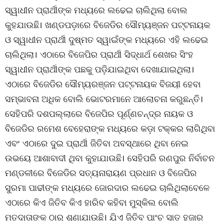
ସ୍ୱାଧୀନ ପ୍ରାର୍ଥୀଙ୍କ ମଧ୍ୟରେ ଲଢେଇ ଚାଲିଥିଲା ବୋଲ
କୁହଯାଉଛି। ଖଣ୍ଡପଡ଼ାରେ ବିଜେଡିର ସୌମ୍ୟଞ୍ଜନ ପଟ୍ଟନାୟକ
ଓ ସ୍ୱାଧୀନ ପ୍ରାର୍ଥୀ ଦୁଷ୍ମତ ସ୍ୱାଇଁଙ୍କ ମଧ୍ୟରେ ଏହି ଲଢେଇ
ଚାଲିଥିଲା। ଏଠାରେ ବିଜେପିର ପ୍ରାର୍ଥୀ ସିଦ୍ଧାର୍ଥ ଶେଖର ସିଂହ
ସ୍ୱାଧୀନ ପ୍ରାର୍ଥୀଙ୍କ ପଛକୁ ପଡ଼ିଯାଇଥିବା ଦେଖାଯାଇଥିଲା।
ଏଠାରେ ବିଜେଡିର ସୌମ୍ୟରଞ୍ଜନ ପଟ୍ଟନାୟକ ବିଜୟୀ ହେବା
ସମ୍ଭାବନା ଅଧିକ ବୋଲି ଭୋଟରମାନେ ଆଲୋଚନା କରୁଛନ୍ତି।
ସେହିପରି ଦଶପଲ୍ଲାରେ ବିଜେପିର ପୂର୍ଣ୍ଣଚନ୍ଦ୍ର ନାୟକ ଓ
ବିଜେଡିର ରମେଶ ବେହେରାଙ୍କ ମଧ୍ୟରେ କଡ଼ା ଟକ୍କର ଲାଗିଥିବା
ଏବଂ ଏଠାରେ ଦୁଇ ପ୍ରାର୍ଥୀ ଜିତିବା ଅବସ୍ଥାରେ ଥିବା ନେଇ
ଉଭୟେ ଆଶାବାଦୀ ଥିବା କୁହାଯାଉଛି। ସେହିପରି ରଣପୁର ନିର୍ବାଚନ
ମଣ୍ଡଳୀରେ ବିଜେଡିର ସତ୍ୟନାରାୟଣ ପ୍ରଧାନ ଓ ବିଜେପିର
ସୁରମା ପାଢୀଙ୍କ ମଧ୍ୟରେ ଜୋରଦାର ଲଢେଇ ଚାଲିଥିଲାବେଳେ
ଏଠାରେ କିଏ ଜିତିବ କିଏ ହାରିବ କହିବା ମୁସ୍କିଲ ବୋଲି
ମତଦାତାଙ୍କ ଠାରୁ ଶୁଣାଯାଉଛି। ଯିଏ ଜିତିବ ପାଂଚ ସାତ ହଜାର