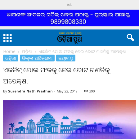
Ads
Home
ଓଡ଼ିଶା
ଏକଜିଟ୍ ପୋଲ ଫଳକୁ ନେଇ ଭୋଟ ଗଣତିକୁ ଅପେକ୍ଷା
ଓଡ଼ିଶା
ଜିଲ୍ଲା ପରିକ୍ରମା
ନୟାଗଡ଼
ଏକଜିଟ୍ ପୋଲ ଫଳକୁ ନେଇ ଭୋଟ ଗଣତିକୁ
ଅପେକ୍ଷା
By
Surendra Nath Pradhan
-
May 22, 2019
390