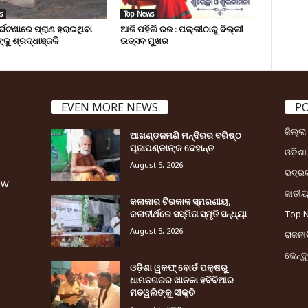
s
Top News
ୁର୍ଘଟଣାରେ ପ୍ରାଣ ହରାଇଥିବା
ଆଜି ପହିଲି ରଜ : ପଲ୍ଲୀଠାରୁ ଦିଲ୍ଲୀ
୍କୁ ଶ୍ରଦ୍ଧାଞ୍ଜଳି
ଉତ୍ସବ ମୁଖର
EVEN MORE NEWS
P
ଜିଲ୍ଲ
ଆଖଣ୍ଡଳମଣି ମନ୍ଦିରର ବରିଷ୍ଠ
ପୂଜାପଣ୍ଡାଙ୍କ ଦେହାନ୍ତ
ଓଡ଼ିଶା
August 5, 2026
ଭଦ୍ର
ew
ଜାତୀ
କଳାକାର ଚିରକାଳ ସ୍ମରଣୀୟ,
କଳାତୀର୍ଥରେ ସସ୍ମିତା ସ୍ମୃତି ସନ୍ଧ୍ୟା
Top 
August 5, 2026
ରାଜନୀତ
କେନ୍ଦ
ଓଡ଼ିଶା ୱକଫ୍ ବୋର୍ଡ ପକ୍ଷରୁ
ଧାମନଗରର ଖାନକା ହବିବିଆର
ମତୱଲିଙ୍କୁ ସୀକୃତି