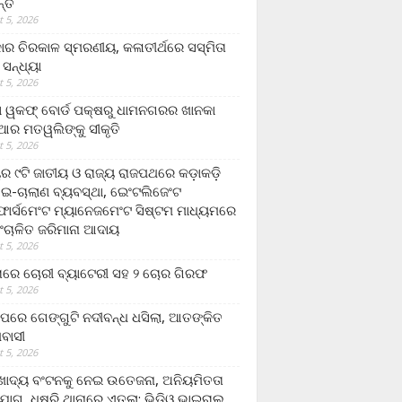
ନ୍ତ
 5, 2026
ାର ଚିରକାଳ ସ୍ମରଣୀୟ, କଳାତୀର୍ଥରେ ସସ୍ମିତା
ି ସନ୍ଧ୍ୟା
 5, 2026
ା ୱକଫ୍ ବୋର୍ଡ ପକ୍ଷରୁ ଧାମନଗରର ଖାନକା
ିଆର ମତୱଲିଙ୍କୁ ସୀକୃତି
 5, 2026
ୟର ୯ଟି ଜାତୀୟ ଓ ରାଜ୍ୟ ରାଜପଥରେ କଡ଼ାକଡ଼ି
 ଇ-ଚାଲାଣ ବ୍ୟବସ୍ଥା, ଇେଂଟଲିଜେଂଟ
ର୍ସମେଂଟ ମ୍ୟାନେଜମେଂଟ ସିଷ୍ଟମ ମାଧ୍ୟମରେ
ଂଚାଳିତ ଜରିମାନା ଆଦାୟ
 5, 2026
ାରେ ଚୋରୀ ବ୍ୟାଟେରୀ ସହ ୨ ଚୋର ଗିରଫ
 5, 2026
ାପରେ ଗେଙ୍ଗୁଟି ନଦୀବନ୍ଧ ଧସିଲା, ଆତଙ୍କିତ
ମବାସୀ
 5, 2026
ାଦ୍ୟ ବଂଟନକୁ ନେଇ ଉତେଜନା, ଅନିୟମିତତା
ୋଗ, ଧୁଷୁରି ଥାନାରେ ଏତଲା; ଭିଡିଓ ଭାଇରାଲ