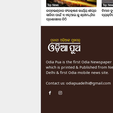
Top News
Top New
ରତ୍ନଭଣ୍ଡାର ସଂରକ୍ଷଣ କାର୍ଯ୍ୟ ଶୀଘ୍ର
ବିମାନ ଦ
ସାରିବା ପାଇଁ ଏ.ଏସ୍.ଆଇ.କୁ ଶ୍ରୀମନ୍ଦିର
ବ୍ୟକ୍ତିଙ
ପ୍ରଶାସନର ଚିଠି
Odia Pua is the first Odia Newspaper
which is printed & Published from N
Delhi & first Odia mobile news site.
Contact us:
odiapuadelhi@gmail.com