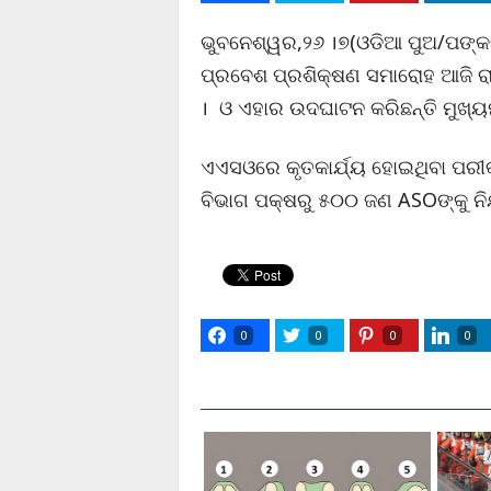
ଭୁବନେଶ୍ୱର,୨୬ ।୭(ଓଡିଆ ପୁଅ/ପଙ୍କଜ
ପ୍ରବେଶ ପ୍ରଶିକ୍ଷଣ ସମାରୋହ ଆଜି 
। ଓ ଏହାର ଉଦଘାଟନ କରିଛନ୍ତି ମୁଖ୍ୟ
ଏଏସଓରେ କୃତକାର୍ଯ୍ୟ ହୋଇଥିବା ପରୀକ୍
ବିଭାଗ ପକ୍ଷରୁ ୫୦୦ ଜଣ ASOଙ୍କୁ ନିଯୁ
0
0
0
0