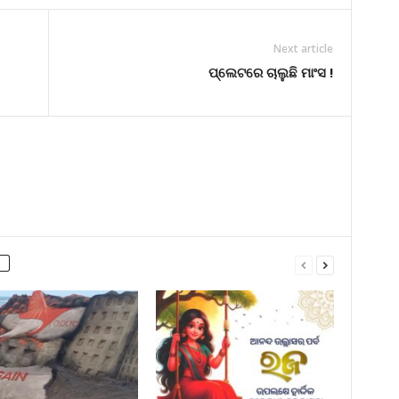
Next article
ପ୍ଲେଟରେ ଚାଲୁଛି ମାଂସ !