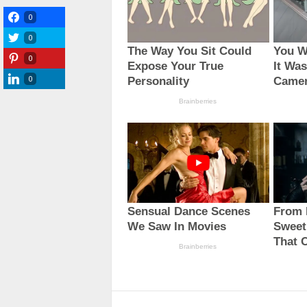
0
0
0
0