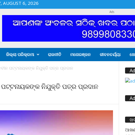
 AUGUST 6, 2026
Ads
ଜିଲ୍ଲା ପରିକ୍ରମା
ରାଜନୀତି
ମନୋରଞ୍ଜନ
ଜୀବନଚର୍ଯ୍ୟା
ଖେ
ନବୀନ ପଟ୍ଟନାୟକଙ୍କ ନିଯୁକ୍ତି ପତ୍ର ପ୍ରଦାନ
Ad
 ପଟ୍ଟନାୟକଙ୍କ ନିଯୁକ୍ତି ପତ୍ର ପ୍ରଦାନ
Ad
ଖ
ଆଖଣ୍