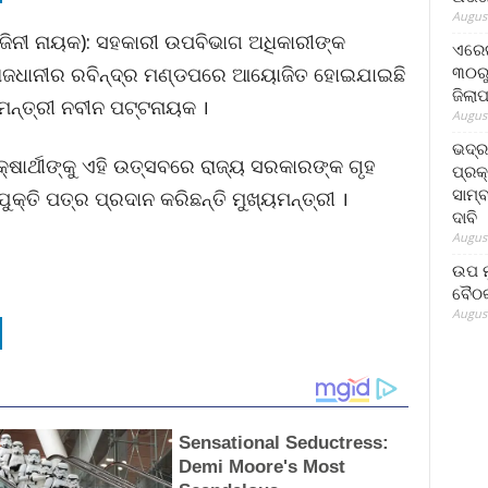
August
ିନୀ ନାୟକ): ସହକାରୀ ଉପବିଭାଗ ଅଧିକାରୀଙ୍କ
ଏରେଇ
୩୦ରୁ
ରାଜଧାନୀର ରବିନ୍ଦ୍ର ମଣ୍ଡପରେ ଆୟୋଜିତ ହୋଇଯାଇଛି
ଜିଲା
ମନ୍ତ୍ରୀ ନବୀନ ପଟ୍ଟନାୟକ ।
August
ଭଦ୍
ଷାର୍ଥୀଙ୍କୁ ଏହି ଉତ୍ସବରେ ରାଜ୍ୟ ସରକାରଙ୍କ ଗୃହ
ପ୍ରକ
ସାମ୍
କ୍ତି ପତ୍ର ପ୍ରଦାନ କରିଛନ୍ତି ମୁଖ୍ୟମନ୍ତ୍ରୀ ।
ଦାବି
August
ଉପ ମୁ
ବୈଠକ
August