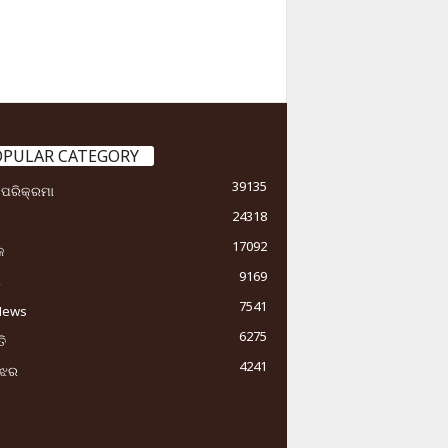
OPULAR CATEGORY
39135
ା ପରିକ୍ରମା
24318
17092
କ
9169
ୟ
7541
News
6275
ି
4241
ୁଝର