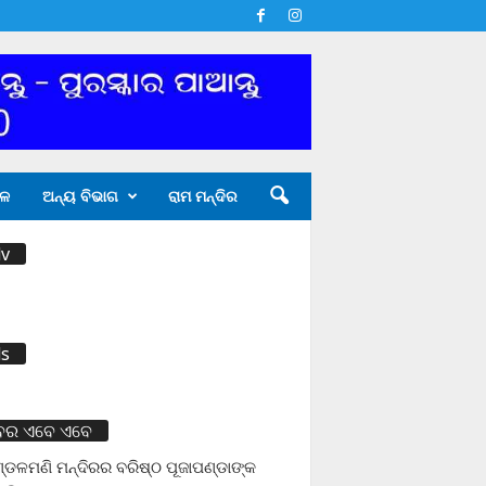
ଳ
ଅନ୍ୟ ବିଭାଗ
ରାମ ମନ୍ଦିର
v
s
ବର ଏବେ ଏବେ
ଡଳମଣି ମନ୍ଦିରର ବରିଷ୍ଠ ପୂଜାପଣ୍ଡାଙ୍କ