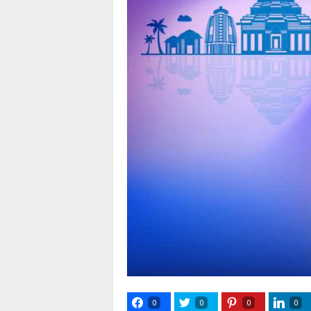
0
0
0
0