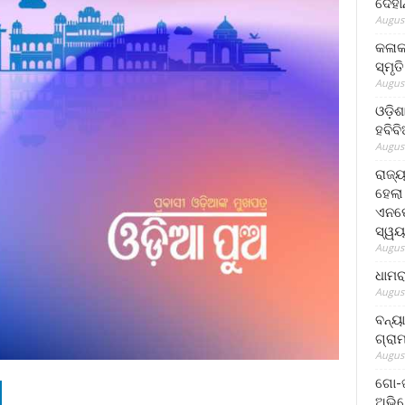
ଦେହା
August
କଳାକ
ସ୍ମୃତ
August
ଓଡ଼ିଶ
ହବିବ
August
ରାଜ୍
ହେଲା
ଏନଫୋ
ସ୍ୱୟ
August
ଧାମର
August
ବନ୍ୟ
ଗ୍ରା
August
ଗୋ-ଖ
ଅଭିଯ