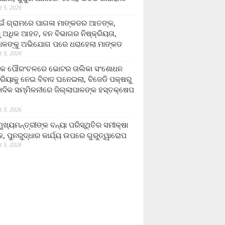
 5, 2026
ଁ ଗ୍ରାମରେ ପାଗଳା ମାଙ୍କଡର ଆତଙ୍କ,
 ଅଧିକ ଆହତ, ବନ ବିଭାଗର ନିଷ୍କ୍ରିୟତା,
ପାଳଙ୍କୁ ଅଭିଯୋଗ ପରେ ଧରାହେଲା ମାଙ୍କଡ
 5, 2026
ରକ ପୌରଂଚଳରେ ଭୋଟର ତାଲିକା ସଂଶୋଧନ
୍ରିୟାକୁ ନେଇ ବିବାଦ ଘନେଇଲା, ବିଜେଡି ପକ୍ଷରୁ
ବାଦିକ ସମ୍ମିଳନୀରେ ଜିଲ୍ଲାପାଳଙ୍କ ହସ୍ତକ୍ଷେପ
 5, 2026
ଖ୍ୟମନ୍ତ୍ରୀଙ୍କ ବନ୍ୟା ପରିସ୍ଥିତିର ସମୀକ୍ଷା
, ପୁନରୁଦ୍ଧାର କାର୍ଯ୍ୟ ଉପରେ ଗୁରୁତ୍ୱାରୋପ
 5, 2026