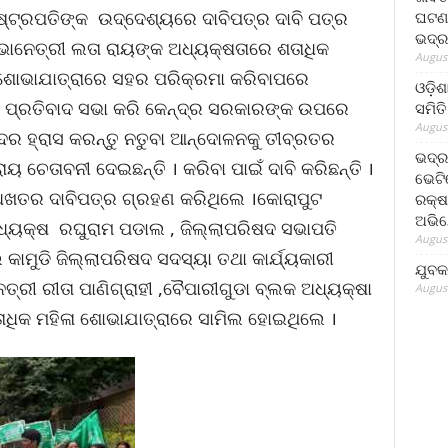
୍ଟ୍ରପତିଙ୍କ ଉଦ୍ଦେଶ୍ୟରେ ଦାବିପତ୍ର ଦାବି ପତ୍ର
ଘଟଣା
ଭଦ୍ର
 ସଭାନେତ୍ରୀ ଲତା ରାୟଙ୍କ ଅଧ୍ୟକ୍ଷତାରେ ଶତାଧିକ
August
ୁ ଶୋଭାଯାତ୍ରାରେ ସହର ପରିକ୍ରମା କରିବାପରେ
ଓଡ଼ିଶ
ରେ ପ୍ରତିବାଦ ସଭା କରି କେନ୍ଦ୍ର ସରକାରଙ୍କ ଉପରେ
ସମିତି
August
ତ ଦର ହ୍ରାସ କରନ୍ତୁ ନତୁବା ଆନ୍ଦୋଳନକୁ ତୀବ୍ରତର
ଭଦ୍ର
ୟ ଚେତାବନୀ ଦେଇଛନ୍ତି । କରିବା ପାଇଁ ଦାବି କରିଛନ୍ତି ।
ଭେଟି
ଅଖତର ଦାବିପତ୍ର ଗ୍ରହଣ କରିଥିଲେ ।କୋରାପୁଟ
ରକ୍ଷ
ଅଭି
ଅଧ୍ୟକ୍ଷ ରଘୁରାମ ପଡାଲ , ଜିଲ୍ଲାପରିଷଦ ସଭାପତି
August
କାମୁଡି ଜିଲ୍ଲାପରିଷଦ ସଦସ୍ୟା ତଥା କାର୍ଯ୍ୟକାରୀ
ଯୁବକ
େତ୍ରୀ ରୀତା ପାଣିଗ୍ରାହୀ ,ବୈପାରୀଗୁଡା ବ୍ଲକ ଅଧ୍ୟକ୍ଷା
August
ତାଧିକ ମହିଳା ଶୋଭାଯାତ୍ରାରେ ସାମିଲ ହୋଇଥିଲେ ।