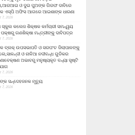
,ଆରଆଇ ଓ ଦୁଇ ପୁଅଙ୍କ ଗିରଫ ଦାବିରେ
କ ଏସ୍‌ପି ଅଫିସ ଆଗରେ ଆଇଶାଙ୍କ ଧାରଣା
 7, 2026
ା ସ୍କୁଲ କଲେଜ ଶିକ୍ଷକ କର୍ମଚାରୀ ସମନ୍ୱୟ
 ପକ୍ଷରୁ ଗଣଶିକ୍ଷା ମନ୍ତ୍ରୀଙ୍କୁ ଦାବିପତ୍ର
 7, 2026
କ ବ୍ଲକ୍ ଉପସଭାପତି ଓ ସରପଂଚ ଜିଲାପାଳଙ୍କୁ
ଲେ,ସାଳନ୍ଦୀ ଓ ନାଳିଆ ନଦୀବନ୍ଧ ଗୁଡିକର
ଣାବେକ୍ଷଣ ଅଭାବରୁ ମନୁଷ୍ୟକୃତ ବନ୍ୟା ସୃଷ୍ଟି
ଯୋଗ
 7, 2026
ଙ୍କ ସନ୍ଦେହଜନକ ମୃତ୍ୟୁ
 7, 2026