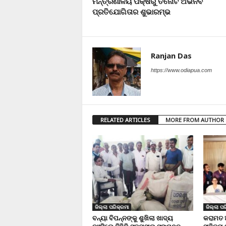
ମନ୍ତ୍ରଣାଳୟ ପକ୍ଷରୁ ତିନୋଟି ଅଭିନବ
ପ୍ରତିଯୋଗିତାର ଶୁଭାରମ୍ଭ
Ranjan Das
https://www.odiapua.com
RELATED ARTICLES
MORE FROM AUTHOR
ଜିଲ୍ଲା ପରିକ୍ରମା
ଜିଲ୍ଲା ପର
ବନ୍ୟା ବିପନ୍ନଙ୍କୁ ଶୁଖିଲା ଖାଦ୍ୟ
କରାମତ 