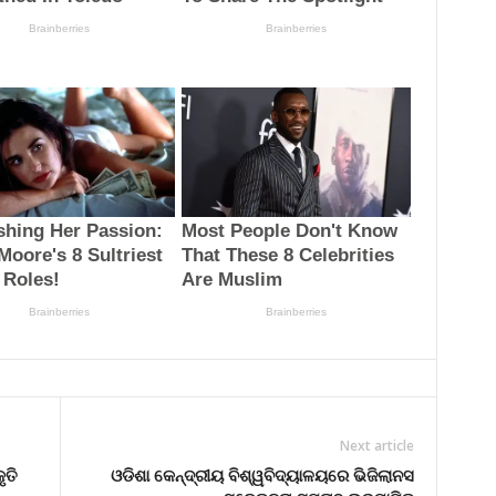
Next article
ୃତି
ଓଡିଶା କେନ୍ଦ୍ରୀୟ ବିଶ୍ୱବିଦ୍ୟାଳୟରେ ଭିଜିଲାନସ