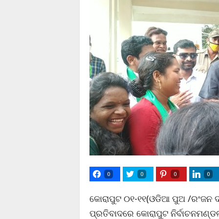
0
0
0
0
କୋରାପୁଟ ୦୧-୧୧(ଓଡିଆ ପୁଅ /ରଂଜନ ଦ
ପ୍ରତିବାଦରେ କୋରାପୁଟ ନିର୍ବାଚନମଣ୍ଡଳ