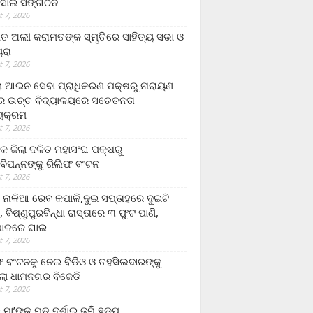
ସାଇ ସଙ୍ଗଠନ
 7, 2026
ତ ଅଲୀ କରାମତଙ୍କ ସ୍ମୃତିରେ ସାହିତ୍ୟ ସଭା ଓ
ୟରା
 7, 2026
ଲା ଆଇନ ସେବା ପ୍ରାଧିକରଣ ପକ୍ଷରୁ ନାରାୟଣ
୍ର ଉଚ୍ଚ ବିଦ୍ୟାଳୟରେ ସଚେତନତା
୍ୟକ୍ରମ
 7, 2026
କ ଜିଲା ଦଳିତ ମହାସଂଘ ପକ୍ଷରୁ
ାବିପନ୍ନଙ୍କୁ ରିଲିଫ ବଂଟନ
 7, 2026
ା ନାଳିଆ ରେବ କପାଳି,ଦୁଇ ସପ୍ତାହରେ ଦୁଇଟି
, ବିଷ୍ଣୁପୁରବିନ୍ଧା ରାସ୍ତାରେ ୩ ଫୁଟ ପାଣି,
ାଳରେ ଘାଇ
 7, 2026
ଫ ବଂଟନକୁ ନେଇ ବିଡିଓ ଓ ତହସିଲଦାରଙ୍କୁ
ଲା ଧାମନଗର ବିଜେଡି
 7, 2026
 ମା’ଙ୍କୁ ମୃତ ଦର୍ଶାଇ ଜମି ହଡ଼ପ