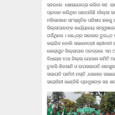
ସହରରେ ଶୋଭାଯାତ୍ରା କରିବା ସହ ରାଷ
ପ୍ରଦାନ କରିଥିବା ଜଣାପଡିଛି ।ଜିଲ୍ଲା
ମହିଳାମାନେ ସାଂସ୍କୃତିକ ପରିଷଦ ଛକର
ଜିଲ୍ଲାପାଳଙ୍କ କାର୍ଯ୍ୟାଳୟ ସମ୍ମୁଖ
ଗର୍ଜିଥିଲେ । କେନ୍ଦ୍ର ସରକାର ତୁରନ୍
କରାଯିବ ବୋଲି ସଭାନେତ୍ରୀ ଶ୍ରୀମତୀ ରା
କୋରାପୁଟ ଜିଲ୍ଲାପାଳ ଅବଦ୍ଦାଲ ଏମ 
ବିଧାୟକ ତଥା ଜିଲ୍ଲା ଯୋଜନା କମିଟି 
ତୁଲସି କିରସାନି ଓ ଉପସଭାପତି ନାରସୁଲ 
ସଭାପତି ପାର୍ବତୀ ମସ୍ତି ,ଜୋନାଲ ସଭାନ
ସରୋଜିନୀ କାଣ୍ଡିକି ପ୍ରମୁଖଙ୍କ ସହ ଶ