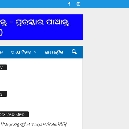
ଳ
ଅନ୍ୟ ବିଭାଗ
ରାମ ମନ୍ଦିର
v
s
ବର ଏବେ ଏବେ
 ବିପନ୍ନଙ୍କୁ ଶୁଖିଲା ଖାଦ୍ୟ ବାଂଟିଲେ ତିହିଡି଼