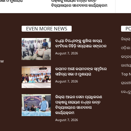
 ସଭା ଓ ମୁଶାୟରା
ପକ୍ଷରୁ ନାରାୟଣ ଚନ୍ଦ୍ର ଉଚ୍ଚ
ବିଦ୍ୟାଳୟରେ ସଚେତନତା କାର୍ଯ୍ୟକ୍ରମ
EVEN MORE NEWS
P
ଜିଲ୍ଲ
ବନ୍ୟା ବିପନ୍ନଙ୍କୁ ଶୁଖିଲା ଖାଦ୍ୟ
ବାଂଟିଲେ ତିହିଡି଼ ସତ୍ୟସାଇ ସଙ୍ଗଠନ
ଓଡ଼ିଶା
August 7, 2026
ଭଦ୍ର
ew
ଜାତୀ
କରାମତ ଅଲୀ କରାମତଙ୍କ ସ୍ମୃତିରେ
ସାହିତ୍ୟ ସଭା ଓ ମୁଶାୟରା
Top 
August 7, 2026
ରାଜନୀତ
କେନ୍ଦ
ଜିଲ୍ଲା ଆଇନ ସେବା ପ୍ରାଧିକରଣ
ପକ୍ଷରୁ ନାରାୟଣ ଚନ୍ଦ୍ର ଉଚ୍ଚ
ବିଦ୍ୟାଳୟରେ ସଚେତନତା
କାର୍ଯ୍ୟକ୍ରମ
August 7, 2026