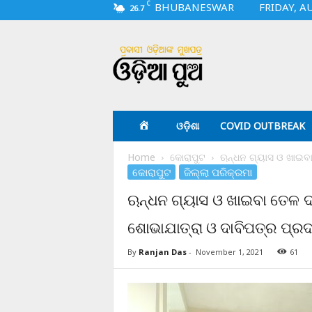
C
BHUBANESWAR
FRIDAY, A
26.7
O
d
i
a
p
u
a
ଓଡ଼ିଶା
COVID OUTBREAK
.
c
Home
କୋରାପୁଟ
ଋନ୍ଧନ ଗ୍ୟାସ ଓ ଖାଇବା 
o
କୋରାପୁଟ
ଜିଲ୍ଲା ପରିକ୍ରମା
m
ଋନ୍ଧନ ଗ୍ୟାସ ଓ ଖାଇବା ତେଳ ଦର
ଶୋଭାଯାତ୍ରା ଓ ଦାବିପତ୍ର ପ୍ର
By
Ranjan Das
-
November 1, 2021
61