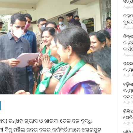
ସତ୍ୟ
August
କରାମ
ମୁଶା
August
ଜିଲ୍
ଚନ୍ଦ
କାର୍ଯ
August
ଭଦ୍ର
ବନ୍ୟ
August
ବଢ଼ିଲ
ବନ୍ୟା
ଇଟାପ
August
ରିଲି
ଘେରି
ାସ) ରନ୍ଧନ ଗ୍ୟାସ ଓ ଖାଇବା ତେଳ ଦର ବୃଦ୍ଧି
August
ୀ ବିଜୁ ମହିଳା ଜନତା ଦଳର କର୍ମକର୍ତାମାନେ କୋରାପୁଟ
ଜୀବିତ