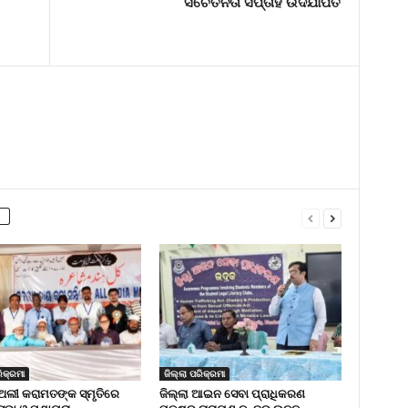
ସଚେତନତା ସପ୍ତାହ ଉଦଯାପିତ
ିକ୍ରମା
ଜିଲ୍ଲା ପରିକ୍ରମା
ଅଲୀ କରାମତଙ୍କ ସ୍ମୃତିରେ
ଜିଲ୍ଲା ଆଇନ ସେବା ପ୍ରାଧିକରଣ