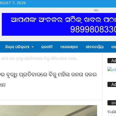
UGUST 7, 2026
Ads
ଜିଲ୍ଲା ପରିକ୍ରମା
ରାଜନୀତି
ମନୋରଞ୍ଜନ
ଜୀବନଚର୍ଯ୍ୟା
ଖେ
ତେଳ ଦର ବୃଦ୍ଧି ପ୍ରତିବାଦରେ ବିଜୁ ମହିଳା ଜନତା ଦଳର...
Ad
 ବୃଦ୍ଧି ପ୍ରତିବାଦରେ ବିଜୁ ମହିଳା ଜନତା ଦଳର
ଦାନ
Ad
ଖ
ବନ୍ୟା