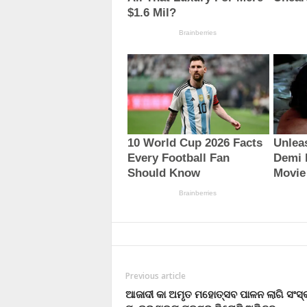
Previous article
ଆଜାଦୀ କା ଅମୃତ ମହୋତ୍ସବ ପାଳନ ଲାଗି ସଂସ୍କ