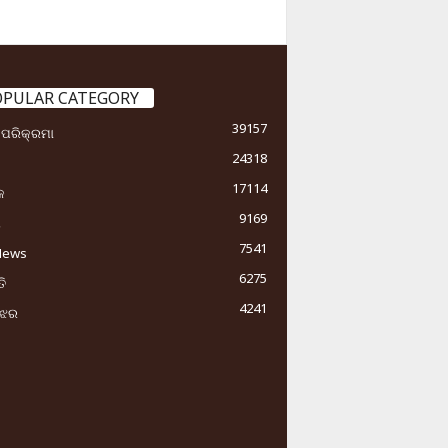
OPULAR CATEGORY
39157
ା ପରିକ୍ରମା
24318
17114
କ
9169
ୟ
7541
News
6275
ି
4241
ୁଝର