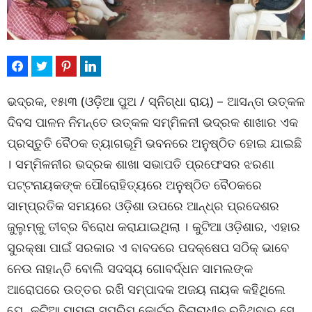
ଭଦ୍ରକ, ୧୫ା୩ (ଓଡ଼ିଆ ପୁଅ / ସ୍ନିଗ୍ଧା ରାୟ) – ଆସନ୍ତା ଉତ୍କଳ
ଦିବସ ପାଳନ ନିମନ୍ତେ ଉତ୍କଳ ସମ୍ମିଳନୀ ଭଦ୍ରକ ଶାଖାର ଏକ
ପ୍ରସ୍ତୁତି ବୈଠକ ତ୍ୟାଗଭୂମି ଭବନରେ ଅନୁଷ୍ଠିତ ହୋଇ ଯାଇଛି
। ସମ୍ମିଳନୀର ଭଦ୍ରକ ଶାଖା ସଭାପତି ପ୍ରଫେସର ଝରଣା
ପଟ୍ଟନାୟକଙ୍କ ପୌରୋହିତ୍ୟରେ ଅନୁଷ୍ଠିତ ବୈଠକରେ
ସାମ୍ପ୍ରତିକ ସମୟରେ ଓଡ଼ିଶା ଉପରେ ଆନ୍ଧ୍ର ପ୍ରଦେଶର
ଜୁଲୁମ୍‌କୁ ତୀବ୍ର ବିରୋଧ କରାଯାଇଥିଲା । କୁଟିଆ ଓଡ଼ିଶାର, ଏହାର
ସୁରକ୍ଷା ପାଇଁ ସରକାର ଏ ବାବଦରେ ପଦକ୍ଷେପ ସଠିକ୍ ଭାବେ
ନେଉ ନାହାନ୍ତି ବୋଲି ସଦସ୍ୟ ଗୋବର୍ଦ୍ଧନ ସାମଲଙ୍କ
ଆରୋପରେ ଉତ୍ତର ରଖି ସମ୍ପାଦକ ଅଜୟ ନାୟକ କହିଥିଲେ
ଯେ, କୁଟିଆ ମାମଲା ସୁପ୍ରିମ୍ କୋର୍ଟର ବିଚାରାଧୀନ ରହିଥିବାରୁ ସେ