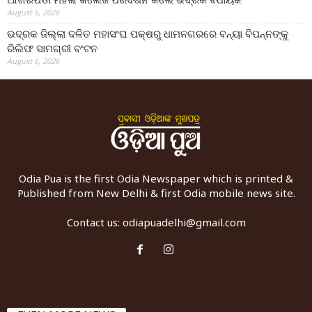
August 6, 2026
ଭଦ୍ରକ ଜିଲ୍ଲା ଦଳିତ ମହାସଂଘ ପକ୍ଷରୁ ଧାମନଗରରେ ବନ୍ୟା ବିପନ୍ନଙ୍କୁ
ରିଲିଫ ସାମଗ୍ରୀ ବଂଟନ
August 6, 2026
Odia Pua is the first Odia Newspaper which is printed &
Published from New Delhi & first Odia mobile news site.
Contact us:
odiapuadelhi@gmail.com