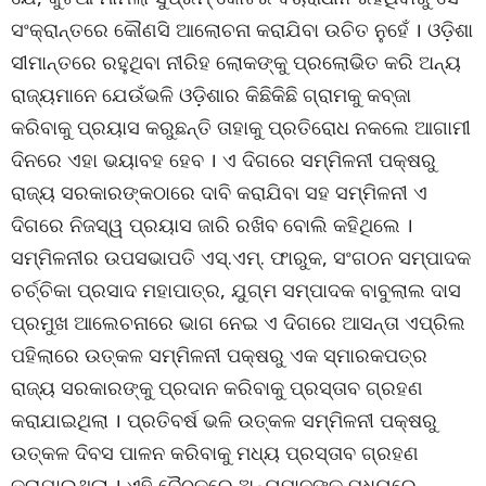
ସଂକ୍ରାନ୍ତରେ କୌଣସି ଆଲୋଚନା କରାଯିବା ଉଚିତ ନୁହେଁ । ଓଡ଼ିଶା
ସୀମାନ୍ତରେ ରହୁଥିବା ନୀରିହ ଲୋକଙ୍କୁ ପ୍ରଲୋଭିତ କରି ଅନ୍ୟ
ରାଜ୍ୟମାନେ ଯେଉଁଭଳି ଓଡ଼ିଶାର କିଛିକିଛି ଗ୍ରାମକୁ କବ୍‌ଜା
କରିବାକୁ ପ୍ରୟାସ କରୁଛନ୍ତି ତାହାକୁ ପ୍ରତିରୋଧ ନକଲେ ଆଗାମୀ
ଦିନରେ ଏହା ଭୟାବହ ହେବ । ଏ ଦିଗରେ ସମ୍ମିଳନୀ ପକ୍ଷରୁ
ରାଜ୍ୟ ସରକାରଙ୍କଠାରେ ଦାବି କରାଯିବା ସହ ସମ୍ମିଳନୀ ଏ
ଦିଗରେ ନିଜସ୍ୱ ପ୍ରୟାସ ଜାରି ରଖିବ ବୋଲି କହିଥିଲେ ।
ସମ୍ମିଳନୀର ଉପସଭାପତି ଏସ୍‌.ଏମ୍‌. ଫାରୁକ, ସଂଗଠନ ସମ୍ପାଦକ
ଚର୍ଚ୍ଚିକା ପ୍ରସାଦ ମହାପାତ୍ର, ଯୁଗ୍ମ ସମ୍ପାଦକ ବାବୁଲାଲ ଦାସ
ପ୍ରମୁଖ ଆଲେଚନାରେ ଭାଗ ନେଇ ଏ ଦିଗରେ ଆସନ୍ତା ଏପ୍ରିଲ
ପହିଲାରେ ଉତ୍କଳ ସମ୍ମିଳନୀ ପକ୍ଷରୁ ଏକ ସ୍ମାରକପତ୍ର
ରାଜ୍ୟ ସରକାରଙ୍କୁ ପ୍ରଦାନ କରିବାକୁ ପ୍ରସ୍ତାବ ଗ୍ରହଣ
କରାଯାଇଥିଲା । ପ୍ରତିବର୍ଷ ଭଳି ଉତ୍କଳ ସମ୍ମିଳନୀ ପକ୍ଷରୁ
ଉତ୍କଳ ଦିବସ ପାଳନ କରିବାକୁ ମଧ୍ୟ ପ୍ରସ୍ତାବ ଗ୍ରହଣ
କରାଯାଇଥିଲା । ଏହି ବୈଠକରେ ଅନ୍ୟମାନଙ୍କ ମଧ୍ୟରେ