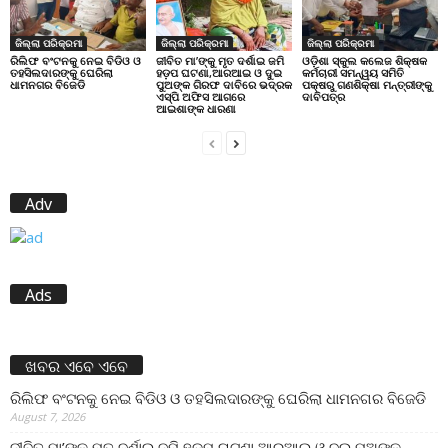
ଜିଲ୍ଲା ପରିକ୍ରମା
ଜିଲ୍ଲା ପରିକ୍ରମା
ଜିଲ୍ଲା ପରିକ୍ରମା
ରିଲିଫ ବଂଟନକୁ ନେଇ ବିଡିଓ ଓ
ଜୀବିତ ମା’ଙ୍କୁ ମୃତ ଦର୍ଶାଇ ଜମି
ଓଡ଼ିଶା ସ୍କୁଲ କଲେଜ ଶିକ୍ଷକ
ତହସିଲଦାରଙ୍କୁ ଘେରିଲା
ହଡ଼ପ ଘଟଣା,ଆରଆଇ ଓ ଦୁଇ
କର୍ମଚାରୀ ସମନ୍ୱୟ ସମିତି
ଧାମନଗର ବିଜେଡି
ପୁଅଙ୍କ ଗିରଫ ଦାବିରେ ଭଦ୍ରକ
ପକ୍ଷରୁ ଗଣଶିକ୍ଷା ମନ୍ତ୍ରୀଙ୍କୁ
ଏସ୍‌ପି ଅଫିସ ଆଗରେ
ଦାବିପତ୍ର
ଆଇଶାଙ୍କ ଧାରଣା
Adv
Ads
ଖବର ଏବେ ଏବେ
ରିଲିଫ ବଂଟନକୁ ନେଇ ବିଡିଓ ଓ ତହସିଲଦାରଙ୍କୁ ଘେରିଲା ଧାମନଗର ବିଜେଡି
August 7, 2026
ଜୀବିତ ମା’ଙ୍କୁ ମୃତ ଦର୍ଶାଇ ଜମି ହଡ଼ପ ଘଟଣା,ଆରଆଇ ଓ ଦୁଇ ପୁଅଙ୍କ