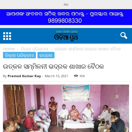
Ads
Home
ଜିଲ୍ଲା ପରିକ୍ରମା
ଉତ୍କଳ ସମ୍ମିଳନୀ ଭଦ୍ରକ ଶାଖାର ବୈଠକ
ଜିଲ୍ଲା ପରିକ୍ରମା
ଭଦ୍ରକ
ଉତ୍କଳ ସମ୍ମିଳନୀ ଭଦ୍ରକ ଶାଖାର ବୈଠକ
By
Pramod Kumar Ray
-
March 15, 2021
104