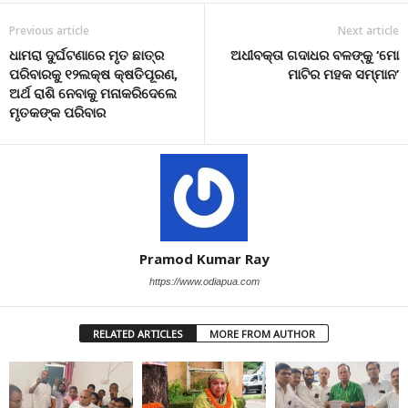
Previous article
Next article
ଧାମରା ଦୁର୍ଘଟଣାରେ ମୃତ ଛାତ୍ର
ଅଧୀବକ୍ତା ଗଦାଧର ବଳଙ୍କୁ ‘ମୋ
ପରିବାରକୁ ୧୨ଲକ୍ଷ କ୍ଷତିପୂରଣ,
ମାଟିର ମହକ ସମ୍ମାନ’
ଅର୍ଥ ରାଶି ନେବାକୁ ମନାକରିଦେଲେ
ମୃତକଙ୍କ ପରିବାର
Pramod Kumar Ray
https://www.odiapua.com
RELATED ARTICLES
MORE FROM AUTHOR