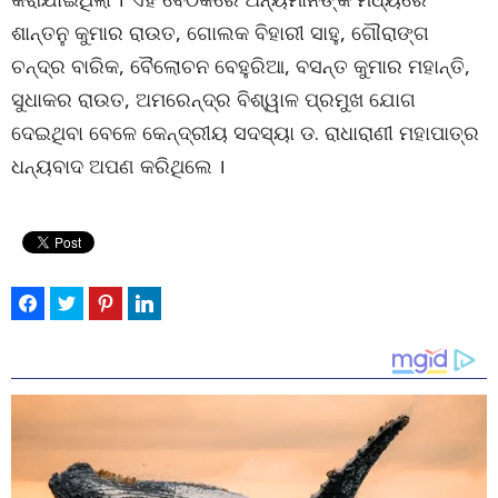
ଶାନ୍ତନୁ କୁମାର ରାଉତ, ଗୋଲକ ବିହାରୀ ସାହୁ, ଗୌରାଙ୍ଗ
ଚନ୍ଦ୍ର ବାରିକ, ବୈଲୋଚନ ବେହୁରିଆ, ବସନ୍ତ କୁମାର ମହାନ୍ତି,
ସୁଧାକର ରାଉତ, ଅମରେନ୍ଦ୍ର ବିଶ୍ୱାଳ ପ୍ରମୁଖ ଯୋଗ
ଦେଇଥିବା ବେଳେ କେନ୍ଦ୍ରୀୟ ସଦସ୍ୟା ଡ. ରାଧାରାଣୀ ମହାପାତ୍ର
ଧନ୍ୟବାଦ ଅପଣ କରିଥିଲେ ।