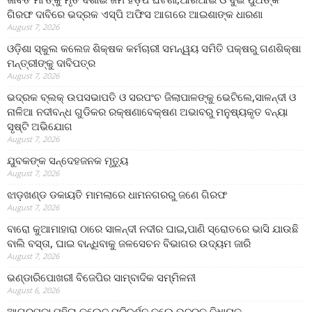
ଗିରଫ ଦାବିରେ ଭଦ୍ରକ ଏସ୍‌ପି ଅଫିସ ଆଗରେ ଆଇଶାଙ୍କ ଧାରଣା
August 7, 2026
ଓଡ଼ିଶା ସ୍କୁଲ କଲେଜ ଶିକ୍ଷକ କର୍ମଚାରୀ ସମନ୍ୱୟ ସମିତି ପକ୍ଷରୁ ଗଣଶିକ୍ଷା
ମନ୍ତ୍ରୀଙ୍କୁ ଦାବିପତ୍ର
August 7, 2026
ଭଦ୍ରକ ବ୍ଲକ୍ ଉପସଭାପତି ଓ ସରପଂଚ ଜିଲାପାଳଙ୍କୁ ଭେଟିଲେ,ସାଳନ୍ଦୀ ଓ
ନାଳିଆ ନଦୀବନ୍ଧ ଗୁଡିକର ରକ୍ଷଣାବେକ୍ଷଣ ଅଭାବରୁ ମନୁଷ୍ୟକୃତ ବନ୍ୟା
ସୃଷ୍ଟି ଅଭିଯୋଗ
August 7, 2026
ଯୁବକଙ୍କ ସନ୍ଦେହଜନକ ମୃତ୍ୟୁ
August 7, 2026
ଝାଡ଼ଖଣ୍ଡ ଡକାୟତି ମାମଲାରେ ଧାମନଗରରୁ ଜଣେ ଗିରଫ
August 7, 2026
ବାରୋ କୁଆମାହାରା ଠାରେ ସାଳନ୍ଦୀ ନଦୀର ଘାଇ,ପାଣି ସ୍ରୋତରେ ଭାସି ଯାଉଛି
ବାଲି ବସ୍ତା, ଘାଇ ବାନ୍ଧିବାକୁ ଜଳସେଚନ ବିଭାଗର ଉଦ୍ୟମ ଜାରି
August 7, 2026
ଭଣ୍ଡାରିପୋଖରୀ ବିଜେପିର ସାମ୍ବାଦିକ ସମ୍ମିଳନୀ
August 6, 2026
ଆଗରପଡା ମହିଳା କଲେଜ ପରିଦର୍ଶନ କଲେ ଭଦ୍ରକ ବିଧାୟକ