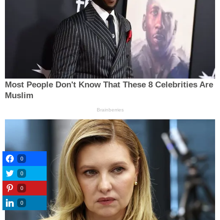
0
0
0
0