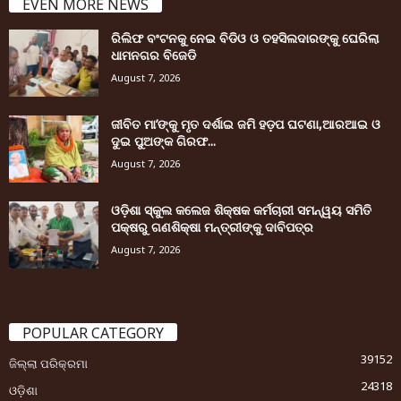
EVEN MORE NEWS
ରିଲିଫ ବଂଟନକୁ ନେଇ ବିଡିଓ ଓ ତହସିଲଦାରଙ୍କୁ ଘେରିଲା
ଧାମନଗର ବିଜେଡି
August 7, 2026
ଜୀବିତ ମା’ଙ୍କୁ ମୃତ ଦର୍ଶାଇ ଜମି ହଡ଼ପ ଘଟଣା,ଆରଆଇ ଓ
ଦୁଇ ପୁଅଙ୍କ ଗିରଫ...
August 7, 2026
ଓଡ଼ିଶା ସ୍କୁଲ କଲେଜ ଶିକ୍ଷକ କର୍ମଚାରୀ ସମନ୍ୱୟ ସମିତି
ପକ୍ଷରୁ ଗଣଶିକ୍ଷା ମନ୍ତ୍ରୀଙ୍କୁ ଦାବିପତ୍ର
August 7, 2026
POPULAR CATEGORY
39152
ଜିଲ୍ଲା ପରିକ୍ରମା
24318
ଓଡ଼ିଶା