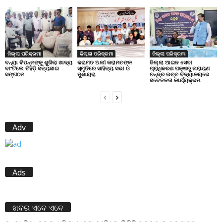
ଜିଲ୍ଲା ପରିକ୍ରମା
ଜିଲ୍ଲା ପରିକ୍ରମା
ଜିଲ୍ଲା ପରିକ୍ରମା
ବନ୍ୟା ବିପନ୍ନଙ୍କୁ ଶୁଖିଲା ଖାଦ୍ୟ
କରାମତ ଅଲୀ କରାମତଙ୍କ
ଜିଲ୍ଲା ଆଇନ ସେବା
ବାଂଟିଲେ ତିହିଡି଼ ସତ୍ୟସାଇ
ସ୍ମୃତିରେ ସାହିତ୍ୟ ସଭା ଓ
ପ୍ରାଧିକରଣ ପକ୍ଷରୁ ନାରାୟଣ
ସଙ୍ଗଠନ
ମୁଶାୟରା
ଚନ୍ଦ୍ର ଉଚ୍ଚ ବିଦ୍ୟାଳୟରେ
ସଚେତନତା କାର୍ଯ୍ୟକ୍ରମ
Adv
Ads
ଖବର ଏବେ ଏବେ