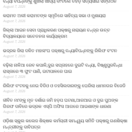
ବନ୍ୟା ବିପନ୍ନଙ୍କୁ ଶୁଖିଲା ଖାଦ୍ୟ ବାଂଟିଲେ ତିହିଡି଼ ସତ୍ୟସାଇ ସଙ୍ଗଠନ
August 7, 2026
କରାମତ ଅଲୀ କରାମତଙ୍କ ସ୍ମୃତିରେ ସାହିତ୍ୟ ସଭା ଓ ମୁଶାୟରା
August 7, 2026
ଜିଲ୍ଲା ଆଇନ ସେବା ପ୍ରାଧିକରଣ ପକ୍ଷରୁ ନାରାୟଣ ଚନ୍ଦ୍ର ଉଚ୍ଚ
ବିଦ୍ୟାଳୟରେ ସଚେତନତା କାର୍ଯ୍ୟକ୍ରମ
August 7, 2026
ଭଦ୍ରକ ଜିଲା ଦଳିତ ମହାସଂଘ ପକ୍ଷରୁ ବନ୍ୟାବିପନ୍ନଙ୍କୁ ରିଲିଫ ବଂଟନ
August 7, 2026
ବଢ଼ିଲା ନାଳିଆ ରେବ କପାଳି,ଦୁଇ ସପ୍ତାହରେ ଦୁଇଟି ବନ୍ୟା, ବିଷ୍ଣୁପୁରବିନ୍ଧା
ରାସ୍ତାରେ ୩ ଫୁଟ ପାଣି, ଇଟାପାଳରେ ଘାଇ
August 7, 2026
ରିଲିଫ ବଂଟନକୁ ନେଇ ବିଡିଓ ଓ ତହସିଲଦାରଙ୍କୁ ଘେରିଲା ଧାମନଗର ବିଜେଡି
August 7, 2026
ଜୀବିତ ମା’ଙ୍କୁ ମୃତ ଦର୍ଶାଇ ଜମି ହଡ଼ପ ଘଟଣା,ଆରଆଇ ଓ ଦୁଇ ପୁଅଙ୍କ
ଗିରଫ ଦାବିରେ ଭଦ୍ରକ ଏସ୍‌ପି ଅଫିସ ଆଗରେ ଆଇଶାଙ୍କ ଧାରଣା
August 7, 2026
ଓଡ଼ିଶା ସ୍କୁଲ କଲେଜ ଶିକ୍ଷକ କର୍ମଚାରୀ ସମନ୍ୱୟ ସମିତି ପକ୍ଷରୁ ଗଣଶିକ୍ଷା
ମନ୍ତ୍ରୀଙ୍କୁ ଦାବିପତ୍ର