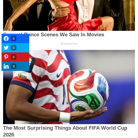
0
0
0
0