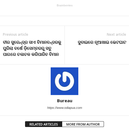
Previous article
Next article
ବୀର ସୁରେନ୍ଦ୍ର ସାଏ ବିମାନବନ୍ଦରକୁ
ଦୁବାଇରେ ନୂଆଖାଇ ଭେଟଘାଟ‌
ପୁରିଲା ବର୍ଷେ ଡ଼ିସେମ୍ବରରୁ ସବୁ
ପାଗରେ ଚଳାଚଳ କରିପାରିବ ବିମାନ
Bureau
https://www.odiapua.com
RELATED ARTICLES
MORE FROM AUTHOR