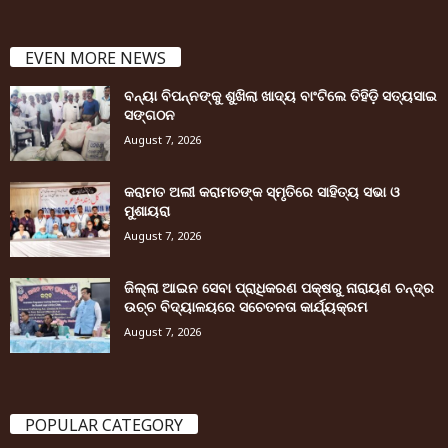
EVEN MORE NEWS
ବନ୍ୟା ବିପନ୍ନଙ୍କୁ ଶୁଖିଲା ଖାଦ୍ୟ ବାଂଟିଲେ ତିହିଡି଼ ସତ୍ୟସାଇ
ସଙ୍ଗଠନ
August 7, 2026
କରାମତ ଅଲୀ କରାମତଙ୍କ ସ୍ମୃତିରେ ସାହିତ୍ୟ ସଭା ଓ
ମୁଶାୟରା
August 7, 2026
ଜିଲ୍ଲା ଆଇନ ସେବା ପ୍ରାଧିକରଣ ପକ୍ଷରୁ ନାରାୟଣ ଚନ୍ଦ୍ର
ଉଚ୍ଚ ବିଦ୍ୟାଳୟରେ ସଚେତନତା କାର୍ଯ୍ୟକ୍ରମ
August 7, 2026
POPULAR CATEGORY