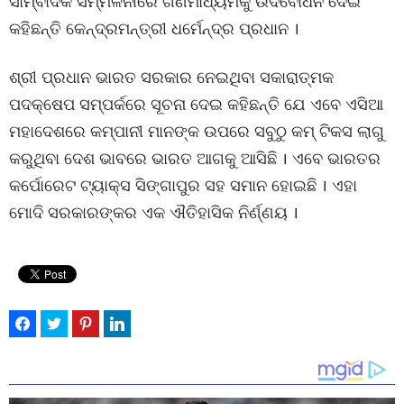
ସାମ୍ବାଦିକ ସମ୍ମିଳନୀରେ ଗଣମାଧ୍ୟମକୁ ଉଦବୋଧନ ଦେଇ
କହିଛନ୍ତି କେନ୍ଦ୍ରମନ୍ତ୍ରୀ ଧର୍ମେନ୍ଦ୍ର ପ୍ରଧାନ ।
ଶ୍ରୀ ପ୍ରଧାନ ଭାରତ ସରକାର ନେଇଥିବା ସକାରାତ୍ମକ
ପଦକ୍ଷେପ ସମ୍ପର୍କରେ ସୂଚନା ଦେଇ କହିଛନ୍ତି ଯେ ଏବେ ଏସିଆ
ମହାଦେଶରେ କମ୍ପାନୀ ମାନଙ୍କ ଉପରେ ସବୁଠୁ କମ୍ ଟିକସ ଲାଗୁ
କରୁଥିବା ଦେଶ ଭାବରେ ଭାରତ ଆଗକୁ ଆସିଛି । ଏବେ ଭାରତର
କର୍ପୋରେଟ ଟ୍ୟାକ୍ସ ସିଙ୍ଗାପୁର ସହ ସମାନ ହୋଇଛି । ଏହା
ମୋଦି ସରକାରଙ୍କର ଏକ ଐତିହାସିକ ନିର୍ଣ୍ଣୟ ।