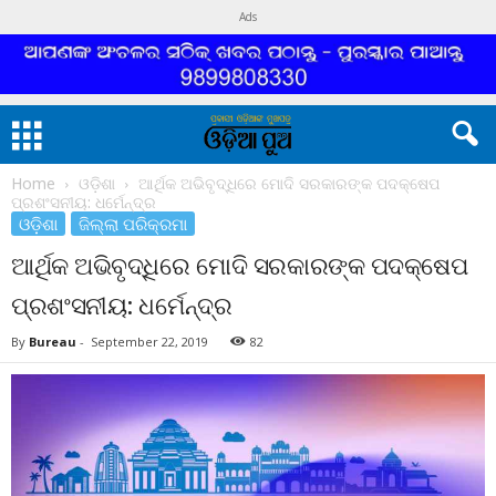
Ads
Home
ଓଡ଼ିଶା
ଆର୍ଥିକ ଅଭିବୃଦ୍ଧିରେ ମୋଦି ସରକାରଙ୍କ ପଦକ୍ଷେପ
ପ୍ରଶଂସନୀୟ: ଧର୍ମେନ୍ଦ୍ର
ଓଡ଼ିଶା
ଜିଲ୍ଲା ପରିକ୍ରମା
ଆର୍ଥିକ ଅଭିବୃଦ୍ଧିରେ ମୋଦି ସରକାରଙ୍କ ପଦକ୍ଷେପ
ପ୍ରଶଂସନୀୟ: ଧର୍ମେନ୍ଦ୍ର
By
Bureau
-
September 22, 2019
82