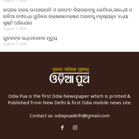
August 7, 2026
ଭଦ୍ରକ ବ୍ଲକ୍ ଉପସଭାପତି ଓ ସରପଂଚ ଜିଲାପାଳଙ୍କୁ ଭେଟିଲେ,ସାଳନ୍ଦୀ ଓ
ନାଳିଆ ନଦୀବନ୍ଧ ଗୁଡିକର ରକ୍ଷଣାବେକ୍ଷଣ ଅଭାବରୁ ମନୁଷ୍ୟକୃତ ବନ୍ୟା
ସୃଷ୍ଟି ଅଭିଯୋଗ
August 7, 2026
ଯୁବକଙ୍କ ସନ୍ଦେହଜନକ ମୃତ୍ୟୁ
August 7, 2026
Odia Pua is the first Odia Newspaper which is printed &
Published from New Delhi & first Odia mobile news site.
Contact us:
odiapuadelhi@gmail.com