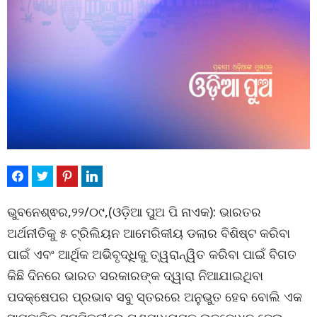
ଭୁବନେଶ୍ଵର,୨୨/୦୯,(ଓଡ଼ିଆ ପୁଅ ପି ନାଏକ): ଭାରତର
ଅର୍ଥନୀତିକୁ ୫ ଟ୍ରିଲିୟନ ଆମେରିକୀୟ ଡଲାର ବିଶିଷ୍ଟ କରିବା
ପାଇଁ ଏବଂ ଆର୍ଥିକ ଅଭିବୃଦ୍ଧିକୁ ତ୍ୱରାନ୍ୱିତ କରିବା ପାଇଁ ବିଗତ
କିଛି ଦିନରେ ଭାରତ ସରକାରଙ୍କ ଦ୍ୱାରା ନିଆଯାଇଥିବା
ପଦକ୍ଷେପର ପ୍ରଭାବ ସବୁ ସ୍ତରରେ ଅନୁଭୁତ ହେବ ବୋଲି ଏକ