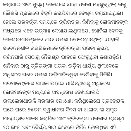
କରାଯାଇ ଏବଂ ମୁଖ୍ୟ ଡାକଘରେ ଯାହା ପତାକା ମହଜୁଦ୍ ଥିଲା ତାକୁ
କୌଣସି ପ୍ରକାରେ ବିକ୍ରି କରାଯିବାରେ ଚେଷ୍ଟା କରାଯାଇଥିଲା।
ହେଲେ ପରବର୍ତ୍ତୀ ସମୟରେ ତ୍ରିରଙ୍ଗା କିଣିବାକୁ ଲୋକମାନଙ୍କ
ମଧ୍ୟରେ ଏତେ ଉତ୍ସାହ ଦେଖାଯାଇଥିଲାଯେ, ଖୋଜିଲା ବେଳକୁ
ଡାକଘରମାନଙ୍କରେ ଆଉ ପତାକା ଉପଲବ୍ଧନଥିଲା। ଯାହାକି
ସଚେତନଶୀଳ ନାଗରିକମାନେ ତ୍ରିରଙ୍ଗା ପତାକା କ୍ରୟ
କରିନପାରି ସେଠାରୁ ନୈରାଶ୍ୟ ଭାବରେ ଫେରୁଥିବା ଜଣାପଡ଼ିଛି।
ଶନିବାର ଠାରୁ ତ୍ରିରଙ୍ଗା ପତାକା ଉଡ଼ିବା ଧାର୍ଯ୍ୟ ଥିଲାବେଳେ
ଅଧିକାଂଶ ଘରେ ପତାକା ଉଡ଼ିପାରିନଥିବା ଦେଖିବାକୁ ମିଳିଛି।
ଘରମାନଙ୍କରେ ପତାକା ଉଡ଼ାଇ ପାରିନଥିବାରୁ ଅଧିକାଂଶ
ଲୋକମାନଙ୍କ ମଧ୍ୟରେ ଅସନ୍ତୋଷ ଦେଖାଯାଇଛି।
ଉଲ୍ଲେଖଥାଉକି ସରକାର ଘୋଷଣା କରିଥିଲେଯେ ପ୍ରତ୍ୟେକ
ଘରେ ଘରେ ୭୫ତମ ସ୍ୱାଧୀନତା ଦିବସ ବା ଆଜାଦୀ କା ଅମୃତ
ମହୋତ୍ସବ ପାଳନ କରାଯିବ ଏବଂ ତ୍ରିରଙ୍ଗା ପତାକାର ପ୍ରସ୍ଥ
୨୦ ଇଂଚ ଏବଂ ଦୈର୍ଘ୍ୟ ୩୦ ଇଂଚରେ ନିର୍ମିତ ହୋଇଥିବା ଏହି