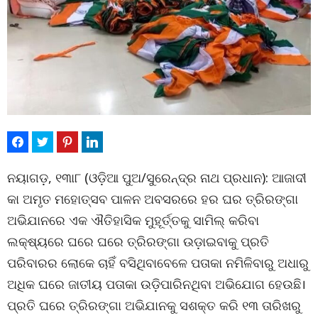
ନୟାଗଡ଼, ୧୩ା୮ (ଓଡ଼ିଆ ପୁଅ/ସୁରେନ୍ଦ୍ର ନାଥ ପ୍ରଧାନ): ଆଜାଦୀ
କା ଅମୃତ ମହୋତ୍ସବ ପାଳନ ଅବସରରେ ହର ଘର ତ୍ରିରଙ୍ଗା
ଅଭିଯାନରେ ଏକ ଐତିହାସିକ ମୁହୂର୍ତ୍ତକୁ ସାମିଲ୍ କରିବା
ଲକ୍ଷ୍ୟରେ ଘରେ ଘରେ ତ୍ରିରଙ୍ଗା ଉଡ଼ାଇବାକୁ ପ୍ରତି
ପରିବାରର ଲୋକେ ଚାହିଁ ବସିଥିବାବେଳେ ପତାକା ନମିଳିବାରୁ ଅଧାରୁ
ଅଧିକ ଘରେ ଜାତୀୟ ପତାକା ଉଡ଼ିପାରିନଥିବା ଅଭିଯୋଗ ହେଉଛି।
ପ୍ରତି ଘରେ ତ୍ରିରଙ୍ଗା ଅଭିଯାନକୁ ସଶକ୍ତ କରି ୧୩ ତାରିଖରୁ