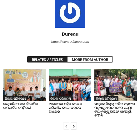
Bureau
https://www.odiapua.com
RELATED ARTICLES
MORE FROM AUTHOR
ଜିଲ୍ଲା ପରିକ୍ରମା
ଜିଲ୍ଲା ପରିକ୍ରମା
ଜିଲ୍ଲା ପରିକ୍ରମା
ଭଣ୍ଡାରିପୋଖରୀ ବିଜେପିର
ଆଗରପଡା ମହିଳା କଲେଜ
ଭଦ୍ରକ ଜିଲ୍ଲା ଦଳିତ ମହାସଂଘ
ସାମ୍ବାଦିକ ସମ୍ମିଳନୀ
ପରିଦର୍ଶନ କଲେ ଭଦ୍ରକ
ପକ୍ଷରୁ ଧାମନଗରରେ ବନ୍ୟା
ବିଧାୟକ
ବିପନ୍ନଙ୍କୁ ରିଲିଫ ସାମଗ୍ରୀ
ବଂଟନ