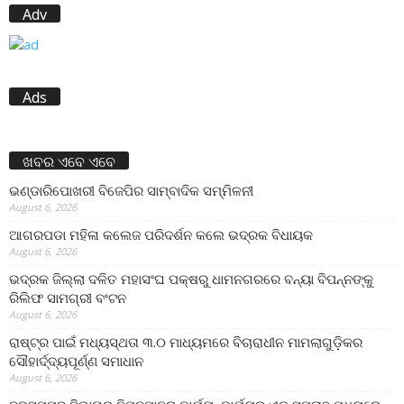
Adv
Ads
ଖବର ଏବେ ଏବେ
ଭଣ୍ଡାରିପୋଖରୀ ବିଜେପିର ସାମ୍ବାଦିକ ସମ୍ମିଳନୀ
August 6, 2026
ଆଗରପଡା ମହିଳା କଲେଜ ପରିଦର୍ଶନ କଲେ ଭଦ୍ରକ ବିଧାୟକ
August 6, 2026
ଭଦ୍ରକ ଜିଲ୍ଲା ଦଳିତ ମହାସଂଘ ପକ୍ଷରୁ ଧାମନଗରରେ ବନ୍ୟା ବିପନ୍ନଙ୍କୁ
ରିଲିଫ ସାମଗ୍ରୀ ବଂଟନ
August 6, 2026
ରାଷ୍ଟ୍ର ପାଇଁ ମଧ୍ୟସ୍ଥତା ୩.୦ ମାଧ୍ୟମରେ ବିଚାରାଧୀନ ମାମଲାଗୁଡ଼ିକର
ସୌହାର୍ଦ୍ଦ୍ୟପୂର୍ଣ୍ଣ ସମାଧାନ
August 6, 2026