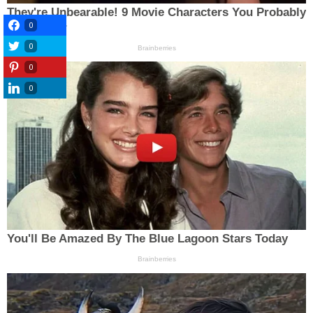
0
0
0
0