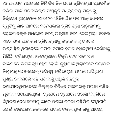
୧୫ ଅଗଷ୍ଟ ମଧ୍ୟରେ ତିନି ଦିନ ନିଜ ଘରେ ତ୍ରିରଙ୍ଗା ପ୍ରଦର୍ଶିତ
କରିବା ପାଇଁ ସରକାରଙ୍କ ସଂସ୍କୃତି ମନ୍ତ୍ରାଳୟ ପକ୍ଷରୁ
ନିର୍ଦ୍ଦେଶ ଥିଲାବେଳେ ଭାରତର ଐତିହାସିକ ଜନ ଆନ୍ଦୋଳନର
ସ୍ମୃତିକୁ ଗାଢ ଭାବରେ ମନେପକାଇ ତ୍ରିରଙ୍ଗା ଉଡ଼ାଇବାକୁ
ଲୋକମାନଙ୍କ ମଧ୍ୟରେ ବେଶ୍ ଉତ୍ସାହ ଦେଖାଦେଇଥିଲା। ହେଲେ
ଏତେ ଭଲ ପାଇବାର ତ୍ରିରଙ୍ଗାକୁ ଉଡ଼ାଇବାକୁ ଲୋକେ
ଉତ୍ସାହିତ ଥିଲାବେଳେ ପତାକା ନପାଇ ହତାଶ ହୋଇଥିବା ଦେଖିବାକୁ
ମିଳିଛି। ତ୍ରିରଙ୍ଗା ୨୫ଟଙ୍କାରେ ବିକ୍ରି ହେବ ଏବଂ ଏହା
ଡାକଘରେ ଉପଲବ୍ଧ ହେବ ବୋଲି କୁହାଯାଇଥିଲାବେଳେ ନୟାଗଡ଼
ଜିଲ୍ଲାକୁ ୩୦ହଜାରରୁ ଉର୍ଦ୍ଧ୍ୱ ତ୍ରିରଙ୍ଗା ପତାକା ଆସିଥିଲା।
ମୁଖ୍ୟ ଡାକଘରେ ଏହି ପତାକାକୁ ଅଧିକ ମହଜୁଦ୍
ରଖାଯାଇଥିବାବେଳେ ଜିଲ୍ଲାର ବିଭିନ୍ନ ଡାକଘରକୁ ପତାକା ଚାହିଦା
ମୁତାବକ ପଠାଯାଇଥିଲା। ପ୍ରଥମେ ପ୍ରଥମେ ପତାକା ବିକ୍ରିରେ
ଶିଥିଳତା ଦେଖାଦେବାରୁ କାଳେ ପତାକା ବଳକା ରହିଯିବ ସେଥିଲାଗି
ଯେଉଁ ଡାକଘରମାନଙ୍କରେ ପତାକା ବଳକା ଥିଲା ତାକୁ ଆଦାୟ