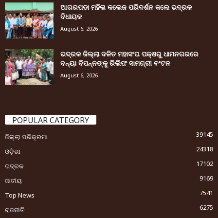
ଆଗରପଡା ମହିଳା କଲେଜ ପରିଦର୍ଶନ କଲେ ଭଦ୍ରକ
ବିଧାୟକ
August 6, 2026
ଭଦ୍ରକ ଜିଲ୍ଲା ଦଳିତ ମହାସଂଘ ପକ୍ଷରୁ ଧାମନଗରରେ
ବନ୍ୟା ବିପନ୍ନଙ୍କୁ ରିଲିଫ ସାମଗ୍ରୀ ବଂଟନ
August 6, 2026
POPULAR CATEGORY
39145
ଜିଲ୍ଲା ପରିକ୍ରମା
24318
ଓଡ଼ିଶା
17102
ଭଦ୍ରକ
9169
ଜାତୀୟ
7541
Top News
6275
ରାଜନୀତି