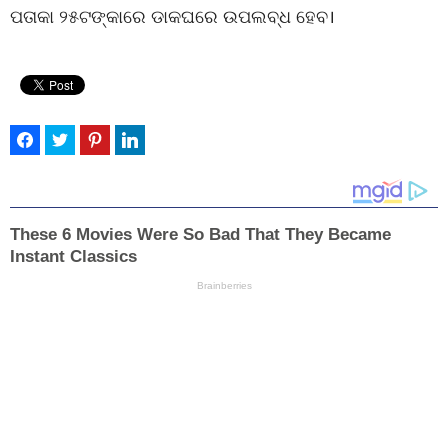
ପତାକା ୨୫ଟଙ୍କାରେ ଡାକଘରେ ଉପଲବ୍ଧ ହେବ।