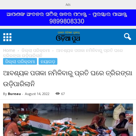
Ads
Home
ଜିଲ୍ଲା ପରିକ୍ରମା
ଆବଶ୍ୟକ ପତାକା ନମିଳିବାରୁ ପ୍ରତି ଘରେ
ତ୍ରିରଙ୍ଗା ଉଡ଼ିପାରିଲାନି
ଜିଲ୍ଲା ପରିକ୍ରମା
ନୟାଗଡ଼
ଆବଶ୍ୟକ ପତାକା ନମିଳିବାରୁ ପ୍ରତି ଘରେ ତ୍ରିରଙ୍ଗା
ଉଡ଼ିପାରିଲାନି
By
Bureau
-
August 14, 2022
67