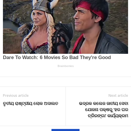
Previous article
Next article
ତୃତୀୟ ରାଷ୍ଟ୍ରୀୟ ଲୋକ ଅଦାଲତ
ଭଦ୍ରକ କଲେଜ ଜାତୀୟ ସେବା
ଯୋଜନା ପକ୍ଷରୁ ‘ହର ଘର
ତ୍ରିରଙ୍ଗା’ କାର୍ଯ୍ୟକ୍ରମ