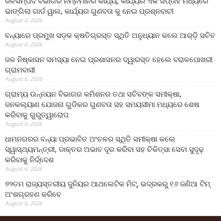
ଜଳସମ୍ପଦ ବିଭାଗର ନିମ୍ନମାନର କାର୍ଯ୍ୟ, କାର୍ଯ୍ୟର ଏକ ସପ୍ତାହ ମଧ୍ୟରେ
ଭାଙ୍ଗିଲା ଗାର୍ଡ ୱାଲ, କାର୍ଯ୍ୟର ଗୁଣବତା କୁ ନେଇ ପ୍ରଶ୍ନବାଚୀ
August 6, 2026
ବନ୍ୟାରେ ପ୍ରମୁଖ ସଡ଼କ କ୍ଷତିଗ୍ରସ୍ତ ସ୍ଥିତି ଅନୁଧ୍ୟାନ କଲେ ଆର୍‌ଡ଼ି ସଚିବ
August 6, 2026
ଜଳ ନିଷ୍କାସନ ସମସ୍ୟା ନେଇ ପ୍ରଶାସନର ଦ୍ୱାରସ୍ତ ହେଲେ ବରାଳପୋଖରୀ
ଗ୍ରାମବାସୀ
August 6, 2026
ଗ୍ରାମ୍ୟ ଉନ୍ନୟନ ବିଭାଗର କମିଶନର ତଥା ସଚିବଙ୍କ ସମୀକ୍ଷା,
ଜନକଲ୍ୟାଣ ଯୋଜନା ଗୁଡିକର ଗୁଣବତା ସହ ସମୟସୀମା ମଧ୍ୟରେ ଶେଷ
କରିବାକୁ ଗୁରୁତ୍ୱାରୋପ
August 6, 2026
ଧାମନଗରର ବନ୍ୟା ପ୍ରଭାବିତ ଅଂଚଳର ସ୍ଥିତି ସମୀକ୍ଷା କଲେ
ସ୍ୱାସ୍ଥ୍ୟମନ୍ତ୍ରୀ, ଡାକ୍ତର ଅଭାବ ଦୂର କରିବା ସହ ଚିକିତ୍ସା ସେବା ସୁଦୃଢ଼
କରିବାକୁ ନିର୍ଦ୍ଦେଶ
August 6, 2026
୭୨ତମ ରାଜ୍ୟସ୍ତରୀୟ ଜୁନିୟର ଆଥଲେଟିକ ମିଟ୍‌, ଭଦ୍ରକରୁ ୧୬ ଜଣିଆ ଟିମ୍
ଅଂଶଗ୍ରହଣ କରିବେ
August 6, 2026