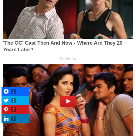
0
0
0
0