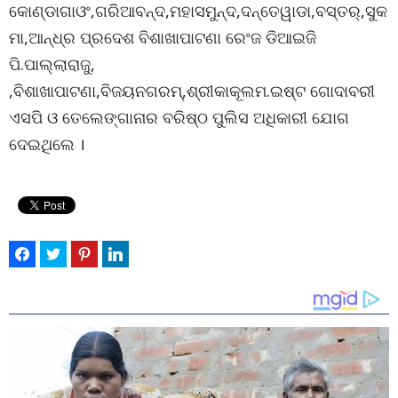
କୋଣ୍ଡାଗାଓଂ,ଗରିଆବନ୍ଦ,ମହାସମୁନ୍ଦ,ଦନ୍ତେୱାଡା,ବସ୍ତର୍,ସୁକ
ମା,ଆନ୍ଧ୍ର ପ୍ରଦେଶ ବିଶାଖାପାଟଣା ରେଂଜ ଡିଆଇଜି
ପି.ପାଲ୍ଲାରାଜୁ,
,ବିଶାଖାପାଟଣା,ବିଜୟନଗରମ୍,ଶ୍ରୀକାକୂଲମ.ଇଷ୍ଟ ଗୋଦାବରୀ
ଏସପି ଓ ତେଲେଙ୍ଗାନାର ବରିଷ୍ଠ ପୁଲିସ ଅଧିକାରୀ ଯୋଗ
ଦେଇଥିଲେ ।