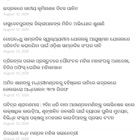
ଭଦ୍ରକରେ ଜାତୀୟ କୃମିନାଶକ ଦିବସ ପାଳିତ
August 10, 2026
ବାସୁଦେବପୁରଙ୍କ ଜିଲ୍ଲାପାଳଙ୍କ ମିଳିତ ଅଭିଯୋଗ ଶୁଣାଣି
August 10, 2026
ଗୋପବନ୍ଧୁ ସାମ୍ବାଦିକ ସ୍ୱାସ୍ଥ୍ୟବୀମା ଯୋଜନାକୁ ଆୟୁଷ୍ମାନ ଯୋଜନାରେ
ପରିବର୍ତନ କରାନଯିବା ପାଇଁ ଓଡ଼ିଶା ସାମ୍ବାଦିକ ସଂଘର ଦାବି
August 10, 2026
ତ୍ରିରଙ୍ଗା ପତାକା ପ୍ରସ୍ତୁତରେ ପୌରଂଚଳ ମହିଳା ମହାସଂଘକୁ ଅଣଦେଖା,
ବିଡିଓ ଅଫିସ୍ ଘେରିଲ ମହିଳାମାନେ
August 10, 2026
ଅମିତ ଶାହାଙ୍କୁ ମନ୍ତ୍ରୀମଣ୍ଡଳରୁ ବହିଷ୍କାର ଦାବିରେ ଭଦ୍ରକରେ
ଜେଲଭରୋ ଆନ୍ଦୋଳନ: ୩୯୫ ଗିରଫ
August 10, 2026
ପବିତ୍ର ଶ୍ରାବଣମାସ : ୨ଦିନ ଧରି ବାବା ଆଖଣ୍ଡଳମଣିଙ୍କୁ ଜଳାଭିଷେକ କଲେ
ଲକ୍ଷାଧିକ କାଉଡ଼ିଆ, ଶୃଙ୍ଖଳିତ ଜଳଲାଗି ପାଇଁ ବ୍ୟାପକ ପୁଲିସ ମୁତୟନ,
ବିଭିନ୍ନ ସଂସ୍ଥା ପକ୍ଷରୁ ୪୦ହଜାର କାଉଡିଆଙ୍କୁ ପ୍ରସାଦ ବଂଟନ
August 10, 2026
ରିତାରାଣୀ ବନ୍ତ ମଣ୍ଡଳ ମହିଳା ସଭାନେତ୍ରୀ
August 10, 2026