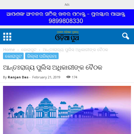
Ads
Home
କୋରାପୁଟ
ଆନ୍ତଃରାଜ୍ୟ ପୁଲିସ ଅଧିକାରୀଙ୍କ ବୈଠକ
କୋରାପୁଟ
ଜିଲ୍ଲା ପରିକ୍ରମା
ଆନ୍ତଃରାଜ୍ୟ ପୁଲିସ ଅଧିକାରୀଙ୍କ ବୈଠକ
By
Ranjan Das
-
February 21, 2019
174