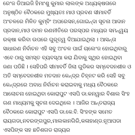
ରେଂଜ ଡିଆଇଜି ହିମାଂଶୁ କୁମାର ଲାଲଙ୍କ ଅଧ୍ୟକ୍ଷତାରେ
ଅନୁଷ୍ଠିତ ବୈଠକରେ ମୁଖ୍ୟତଃ ମାଓ ପ୍ରବଣ ସୀମାବର୍ତି
ଅଂଚଳରେ ମିଳିତ କୁମ୍ବିଂ ଅପରେସନ,ଗୋଇନ୍ଦା ସୂଚନା ଆଦାନ
ପ୍ରଦାନ,ମାଓ ଦମନ ରଣନୀତିରେ ପରସ୍ପର ମଧ୍ୟର ସମନ୍ୱୟ
ରକ୍ଷା କରିବା ଉପରେ ଗୁରୂତ୍ୱ ଦିଆଯାଇଥିଲା । ଆସନ୍ତା
ସାଧାରଣ ନିର୍ବାଚନ ଏହି ସବୁ ଅଂଚଳ ପାଇଁ ଚାଲେଂଜ ହୋଇଥିବାରୁ
ଏବେ ଠାରୁ ସମସ୍ତ ବ୍ୟବସ୍ଥା କରା ଯିବାକୁ ସ୍ଥିର ହୋଇଥିବା
ଜଣା ପଡିଛି । ସେହିପରି ସୀମାବର୍ତି ଜିଲା ଗୁଡିକର ସମ୍ବେଦନଶୀଳ ଓ
ଅତି ସମ୍ବେଦନଶୀଳ ମତଦାନ କେନ୍ଦ୍ର ଚିହ୍ନଟ କରି ସେହି ସବୁ
କେନ୍ଦ୍ରରେ ଅବାଧ ନିର୍ବାଚନ କରାଇବାକୁ ମଧ୍ୟ ବୈଠକରେ
ଆଲୋଚନା ହୋଇଥିବା କୋରାପୁଟ ଏସପି ଡା.କନୱାର ବିଶାଲ ସିଂହ
ଗଣ ମାଧ୍ୟମକୁ ସୂଚନା ଦେଇଥିଲେ । ଆଜିର ଆନ୍ତରାଜ୍ୟ
ବୈଠକରେ କୋରାପୁଟ ଏସପି ଡା.କେ.ବି. ସିଂହଙ୍କ ସମେତ
ରାୟଗଡା,ନବରଙ୍ଗପୁର,ମାଲକାନଗିରି,କଳାହାଣ୍ଡ.ନୂଆପଡା
ଏସପିଙ୍କ ସହ ଛତିଶଗଡ ରାଜ୍ୟର