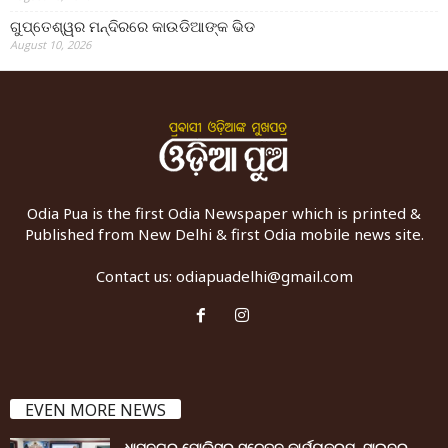
ଗୁପ୍ତେଶ୍ୱର ମନ୍ଦିରରେ କାଉଡିଆଙ୍କ ଭିଡ
August 10, 2026
Odia Pua is the first Odia Newspaper which is printed &
Published from New Delhi & first Odia mobile news site.
Contact us:
odiapuadelhi@gmail.com
EVEN MORE NEWS
ଧାମନଗର ପୋଲିସର ସଚେତନ କାର୍ଯ୍ୟକ୍ରମ, ସାଇବର