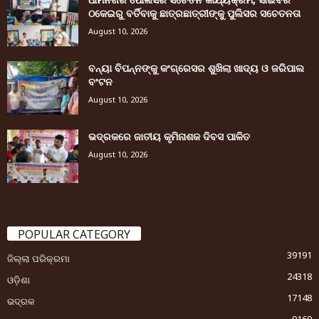
ଠକେଇରୁ ବର୍ତିବାକୁ ଛାତ୍ରଛାତ୍ରୀଙ୍କୁ ପୁଲିସର ସଚେତନତା
August 10, 2026
ବନ୍ୟା ବିପନ୍ନଙ୍କୁ କଂଗ୍ରେସର ଶୁଖିଲା ଖାଦ୍ୟ ଓ ଜରିପାଲ
ବଂଟନ
August 10, 2026
ଭଦ୍ରକରେ ଜାତୀୟ କୃମିନାଶକ ଦିବସ ପାଳିତ
August 10, 2026
POPULAR CATEGORY
39191
ଜିଲ୍ଲା ପରିକ୍ରମା
24318
ଓଡ଼ିଶା
17148
ଭଦ୍ରକ