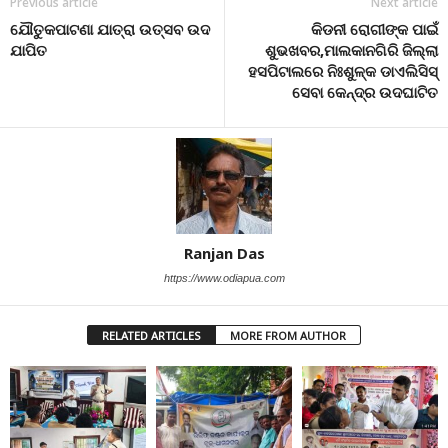
Previous article
Next article
ଯୌତୁକପାଟଣା ଯାତ୍ରା ଉତ୍ସବ ଉଦ
କିଡନୀ ରୋଗୀଙ୍କ ପାଇଁ
ଯାପିତ
ଶୁଭଖବର,ମାଲକାନଗିରି ଜିଲ୍ଲା
ହସପିଟାଲରେ ନିଃଶୁଳ୍କ ଡାଏଲିସିସ୍
ସେବା କେନ୍ଦ୍ର ଉଦଘାଟିତ
Ranjan Das
https://www.odiapua.com
RELATED ARTICLES
MORE FROM AUTHOR