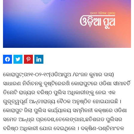
କୋରାପୁଟ;ତା୨୧-୦୨-୧୯(ଓଡିଆପୁଅ /ରଂଜନ କୁମାର ଦାସ)
ସାଧାରଣ ନିର୍ବାଚନକୁ ଦୃଷ୍ଟିରେରଖି କୋରାପୁଟରେ ଓଡିଶା ସୀମାବର୍ତି
ତିନୋଟି ରାଜ୍ୟର ବରିଷ୍ଠ ପୁଲିସ ଅଧିକାରୀଙ୍କୁ ନେଇ ଏକ
ଗୁରୂତ୍ୱପୂର୍ଣ ଆନ୍ତଃରାଜ୍ୟ ବୈଠକ ଅନୁଷ୍ଠିତ ହୋଇଯାଇଛି ।
କୋରାପୁଟ ଜିଲା ପୁଲିସ କାର୍ଯ୍ୟାଳୟ ସମ୍ମିଳନୀ କକ୍ଷରେ ଓଡିଶା
ସମେତ ଆନ୍ଧ୍ର ପ୍ରଦେଶ,ତେଲେଙ୍ଗାନା,ଛତିଶଗଡ ପୁଲିସର
ବରିଷ୍ଠ ଅଧିକାରୀ ଯୋଗ ଦେଇଥିଲେ । ଦକ୍ଷିଣ-ପଶ୍ଚିମାଂଚଳ