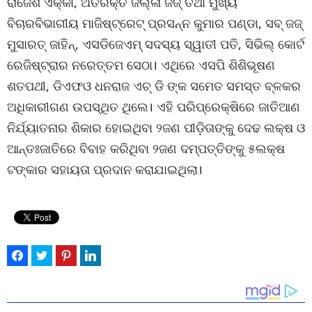
ରାଜେଶ ଏକ୍କା, ଅତିରିକ୍ତ ଜିଲ୍ଳା ଜଜ୍ ତଥା ମୁଖ୍ୟ
ବିଚାରବିଭାଗୀୟ ମାଜିଷ୍ଟ୍ରେଟ୍ ପ୍ରସନ୍ନ କୁମାର ପଣ୍ଡା, ସବ୍ ଜଜ୍
ମୁସାରତ୍ ଜାହିନ୍, ଏସଡିଜେଏମ୍ ସଦସ୍ୟ ସ୍ୱାତୀ ପତି, ସିଭିଲ୍ କୋର୍ଟ
ରେଜିଷ୍ଟ୍ରାର ନରେତ୍ତମ ସେଠା। ଏଥିରେ ଏସପି ଶିଶିଭୂଷଣ
ଶତପଥୀ, ଡିଏଫଓ ଧନରାଜ ଏଚ୍ ଡି ଙ୍କ ସମେତ ସମସ୍ତ ବ୍ଳକର
ଅଧିକାରୀଗଣ ଉପସ୍ଥିତ ଥିଲେ। ଏହି ପରିପ୍ରେକ୍ଷିରେ ଜାତିଆଣ
ନିର୍ଯ୍ୟାତନାର ଶିକାର ହୋଇଥିବା ୨ଜଣ ପୀଡ଼ିତାଙ୍କୁ ଦେଢ ଲକ୍ଷ ଓ
ଆନ୍ତଃଜାତିରେ ବିବାହ କରିଥିବା ୨ଜଣ ଦମ୍ପତ୍ତିଙ୍କୁ ୫ଲକ୍ଷ
ଟଙ୍କାର ସହାୟତା ପ୍ରଦାନ କରାଯାଇଥିଲା।