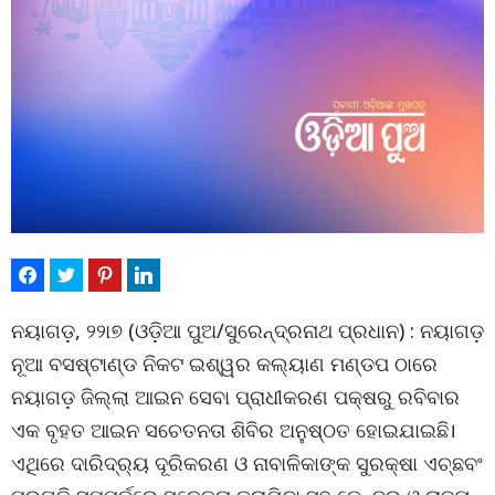
ନୟାଗଡ଼, ୨୨ା୭ (ଓଡ଼ିଆ ପୁଅ/ସୁରେନ୍ଦ୍ରନାଥ ପ୍ରଧାନ) : ନୟାଗଡ଼
ନୂଆ ବସଷ୍ଟାଣ୍ଡ ନିକଟ ଇଶ୍ୱର କଲ୍ୟାଣ ମଣ୍ଡପ ଠାରେ
ନୟାଗଡ଼ ଜିଲ୍ଲା ଆଇନ ସେବା ପ୍ରାଧୀକରଣ ପକ୍ଷରୁ ରବିବାର
ଏକ ବୃହତ ଆଇନ ସଚେତନତା ଶିବିର ଅନୁଷ୍ଠତ ହୋଇଯାଇଛି।
ଏଥିରେ ଦାରିଦ୍ର୍ୟ ଦୂରିକରଣ ଓ ନାବାଳିକାଙ୍କ ସୁରକ୍ଷା ଏଚ୍ଛବଂ