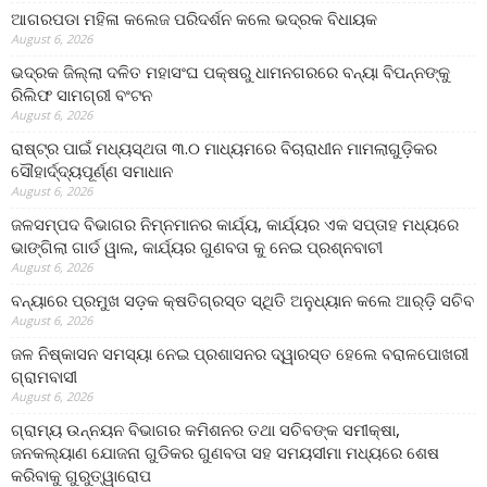
ଆଗରପଡା ମହିଳା କଲେଜ ପରିଦର୍ଶନ କଲେ ଭଦ୍ରକ ବିଧାୟକ
August 6, 2026
ଭଦ୍ରକ ଜିଲ୍ଲା ଦଳିତ ମହାସଂଘ ପକ୍ଷରୁ ଧାମନଗରରେ ବନ୍ୟା ବିପନ୍ନଙ୍କୁ
ରିଲିଫ ସାମଗ୍ରୀ ବଂଟନ
August 6, 2026
ରାଷ୍ଟ୍ର ପାଇଁ ମଧ୍ୟସ୍ଥତା ୩.୦ ମାଧ୍ୟମରେ ବିଚାରାଧୀନ ମାମଲାଗୁଡ଼ିକର
ସୌହାର୍ଦ୍ଦ୍ୟପୂର୍ଣ୍ଣ ସମାଧାନ
August 6, 2026
ଜଳସମ୍ପଦ ବିଭାଗର ନିମ୍ନମାନର କାର୍ଯ୍ୟ, କାର୍ଯ୍ୟର ଏକ ସପ୍ତାହ ମଧ୍ୟରେ
ଭାଙ୍ଗିଲା ଗାର୍ଡ ୱାଲ, କାର୍ଯ୍ୟର ଗୁଣବତା କୁ ନେଇ ପ୍ରଶ୍ନବାଚୀ
August 6, 2026
ବନ୍ୟାରେ ପ୍ରମୁଖ ସଡ଼କ କ୍ଷତିଗ୍ରସ୍ତ ସ୍ଥିତି ଅନୁଧ୍ୟାନ କଲେ ଆର୍‌ଡ଼ି ସଚିବ
August 6, 2026
ଜଳ ନିଷ୍କାସନ ସମସ୍ୟା ନେଇ ପ୍ରଶାସନର ଦ୍ୱାରସ୍ତ ହେଲେ ବରାଳପୋଖରୀ
ଗ୍ରାମବାସୀ
August 6, 2026
ଗ୍ରାମ୍ୟ ଉନ୍ନୟନ ବିଭାଗର କମିଶନର ତଥା ସଚିବଙ୍କ ସମୀକ୍ଷା,
ଜନକଲ୍ୟାଣ ଯୋଜନା ଗୁଡିକର ଗୁଣବତା ସହ ସମୟସୀମା ମଧ୍ୟରେ ଶେଷ
କରିବାକୁ ଗୁରୁତ୍ୱାରୋପ