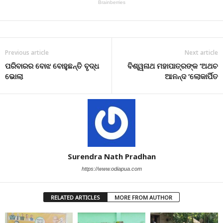
Previous article
Next article
ପରିବାରର ବୋଝ ବୋହୁଛନ୍ତି ବୃଦ୍ଧ
ବିଶ୍ୱନାଥ ମହାପାତ୍ରଙ୍କ ‘ଅଥଚ
ଭୋଲା
ଆନନ୍ଦ ‘ଲୋକାର୍ପିତ
Surendra Nath Pradhan
https://www.odiapua.com
RELATED ARTICLES
MORE FROM AUTHOR