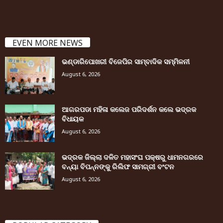
EVEN MORE NEWS
ଭଣ୍ଡାରିପୋଖରୀ ବିଜେପିର ସାମ୍ବାଦିକ ସମ୍ମିଳନୀ
August 6, 2026
ଆଗରପଡା ମହିଳା କଲେଜ ପରିଦର୍ଶନ କଲେ ଭଦ୍ରକ
ବିଧାୟକ
August 6, 2026
ଭଦ୍ରକ ଜିଲ୍ଲା ଦଳିତ ମହାସଂଘ ପକ୍ଷରୁ ଧାମନଗରରେ
ବନ୍ୟା ବିପନ୍ନଙ୍କୁ ରିଲିଫ ସାମଗ୍ରୀ ବଂଟନ
August 6, 2026