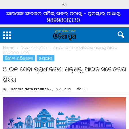
Ads
Home
ଜିଲ୍ଲା ପରିକ୍ରମା
ଆଇନ ସେବା ପ୍ରାଧୀକରଣ ପକ୍ଷରୁ ଆଇନ
ସଚେତନତା ଶିବିର
ଜିଲ୍ଲା ପରିକ୍ରମା
ନୟାଗଡ଼
ଆଇନ ସେବା ପ୍ରାଧୀକରଣ ପକ୍ଷରୁ ଆଇନ ସଚେତନତା
ଶିବିର
By
Surendra Nath Pradhan
-
July 23, 2019
106