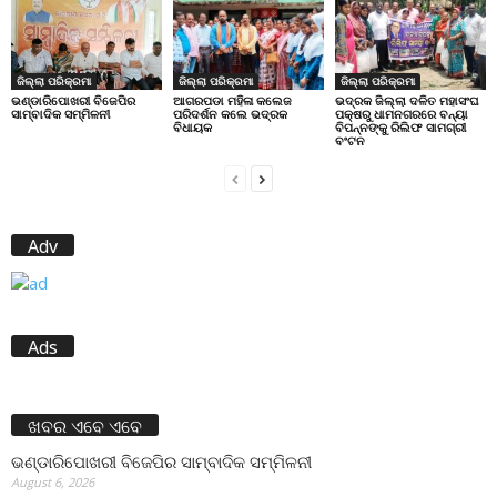
ଜିଲ୍ଲା ପରିକ୍ରମା
ଜିଲ୍ଲା ପରିକ୍ରମା
ଜିଲ୍ଲା ପରିକ୍ରମା
ଭଣ୍ଡାରିପୋଖରୀ ବିଜେପିର
ଆଗରପଡା ମହିଳା କଲେଜ
ଭଦ୍ରକ ଜିଲ୍ଲା ଦଳିତ ମହାସଂଘ
ସାମ୍ବାଦିକ ସମ୍ମିଳନୀ
ପରିଦର୍ଶନ କଲେ ଭଦ୍ରକ
ପକ୍ଷରୁ ଧାମନଗରରେ ବନ୍ୟା
ବିଧାୟକ
ବିପନ୍ନଙ୍କୁ ରିଲିଫ ସାମଗ୍ରୀ
ବଂଟନ
Adv
Ads
ଖବର ଏବେ ଏବେ
ଭଣ୍ଡାରିପୋଖରୀ ବିଜେପିର ସାମ୍ବାଦିକ ସମ୍ମିଳନୀ
August 6, 2026