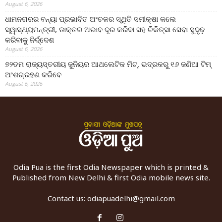
August 6, 2026
ଧାମନଗରର ବନ୍ୟା ପ୍ରଭାବିତ ଅଂଚଳର ସ୍ଥିତି ସମୀକ୍ଷା କଲେ
ସ୍ୱାସ୍ଥ୍ୟମନ୍ତ୍ରୀ, ଡାକ୍ତର ଅଭାବ ଦୂର କରିବା ସହ ଚିକିତ୍ସା ସେବା ସୁଦୃଢ଼
କରିବାକୁ ନିର୍ଦ୍ଦେଶ
August 6, 2026
୭୨ତମ ରାଜ୍ୟସ୍ତରୀୟ ଜୁନିୟର ଆଥଲେଟିକ ମିଟ୍‌, ଭଦ୍ରକରୁ ୧୬ ଜଣିଆ ଟିମ୍
ଅଂଶଗ୍ରହଣ କରିବେ
August 6, 2026
Odia Pua is the first Odia Newspaper which is printed &
Published from New Delhi & first Odia mobile news site.
Contact us:
odiapuadelhi@gmail.com