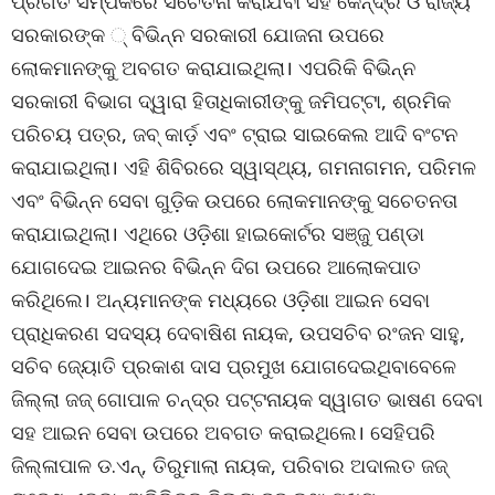
ପ୍ରଗତି ସମ୍ପର୍କରେ ସଚେତନା କରାଯିବା ସହ କେନ୍ଦ୍ର ଓ ରାଜ୍ୟ
ସରକାରଙ୍କ ୍ ବିଭିନ୍ନ ସରକାରୀ ଯୋଜନା ଉପରେ
ଲୋକମାନଙ୍କୁ ଅବଗତ କରାଯାଇଥିଲା। ଏପରିକି ବିଭିନ୍ନ
ସରକାରୀ ବିଭାଗ ଦ୍ୱାରା ହିତାଧିକାରୀଙ୍କୁ ଜମିପଟ୍ଟା, ଶ୍ରମିକ
ପରିଚୟ ପତ୍ର, ଜବ୍ କାର୍ଡ଼ ଏବଂ ଟ୍ରାଇ ସାଇକେଲ ଆଦି ବଂଟନ
କରାଯାଇଥିଲା। ଏହି ଶିବିରରେ ସ୍ୱାସ୍ଥ୍ୟ, ଗମନାଗମନ, ପରିମଳ
ଏବଂ ବିଭିନ୍ନ ସେବା ଗୁଡ଼ିକ ଉପରେ ଲୋକମାନଙ୍କୁ ସଚେତନତା
କରାଯାଇଥିଲା। ଏଥିରେ ଓଡ଼ିଶା ହାଇକୋର୍ଟର ସଞ୍ଜୁ ପଣ୍ଡା
ଯୋଗଦେଇ ଆଇନର ବିଭିନ୍ନ ଦିଗ ଉପରେ ଆଲୋକପାତ
କରିଥିଲେ। ଅନ୍ୟମାନଙ୍କ ମଧ୍ୟରେ ଓଡ଼ିଶା ଆଇନ ସେବା
ପ୍ରାଧିକରଣ ସଦସ୍ୟ ଦେବାଷିଶ ନାୟକ, ଉପସଚିବ ରଂଜନ ସାହୁ,
ସଚିବ ଜ୍ୟୋତି ପ୍ରକାଶ ଦାସ ପ୍ରମୁଖ ଯୋଗଦେଇଥିବାବେଳେ
ଜିଲ୍ଲା ଜଜ୍ ଗୋପାଳ ଚନ୍ଦ୍ର ପଟ୍ଟନାୟକ ସ୍ୱାଗତ ଭାଷଣ ଦେବା
ସହ ଆଇନ ସେବା ଉପରେ ଅବଗତ କରାଇଥିଲେ। ସେହିପରି
ଜିଲ୍ଳାପାଳ ଡ.ଏନ୍, ତିରୁମାଲା ନାୟକ, ପରିବାର ଅଦାଲତ ଜଜ୍