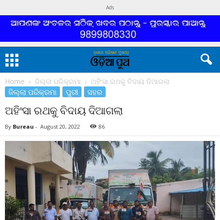
Ads
Home
ଜିଲ୍ଲା ପରିକ୍ରମା
ଅହିଂସା ରଥକୁ ବିଦାୟ ଦିଆଗଲା
ଜିଲ୍ଲା ପରିକ୍ରମା
ପୁରୀ
ସହର
ଅହିଂସା ରଥକୁ ବିଦାୟ ଦିଆଗଲା
By
Bureau
-
August 20, 2022
86