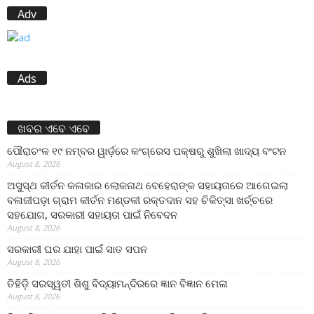
Adv
Ads
ଖବର ଏବେ ଏବେ
ପୌରାଚଂଳ ୧୯ ନମ୍ବର ୱାର୍ଡ଼ରେ କଂଗ୍ରେସ ପକ୍ଷରୁ ଶୁଖିଲା ଖାଦ୍ୟ ବଂଟନ
August 8, 2026
ଅସୁସ୍ଥ କୀର୍ତନ କଳାକାର ଲୋକନାଥ ବେହେରାଙ୍କ ସହାୟତାରେ ଆଗେଇଲା
ବଳାଜୀପଡ଼ା ଗ୍ରାମ କୀର୍ତନ ମଣ୍ଡଳୀ ରକ୍ତଦାନ ସହ ଚିକିତ୍ସା ଖର୍ଚ୍ଚରେ
ସହଯୋଗ, ସରକାରୀ ସହାୟତା ପାଇଁ ନିବେଦନ
August 8, 2026
ସରକାରୀ ଘର ଯାହା ପାଇଁ ସାତ ସପନ
August 8, 2026
ତିହିଡି଼ ସରସ୍ୱତୀ ଶିଶୁ ବିଦ୍ୟାମନ୍ଦିରରେ ଜ୍ଞାନ ବିଜ୍ଞାନ ମେଳା
August 8, 2026