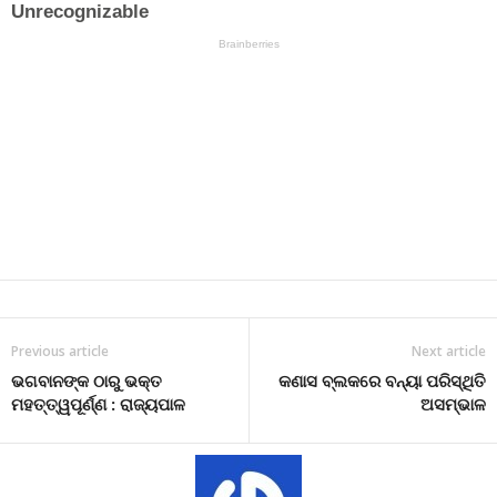
Previous article
Next article
ଭଗବାନଙ୍କ ଠାରୁ ଭକ୍ତ
କଣାସ ବ୍ଲକରେ ବନ୍ୟା ପରିସ୍ଥିତି
ମହତ୍ତ୍ୱପୂର୍ଣ୍ଣ : ରାଜ୍ୟପାଳ
ଅସମ୍ଭାଳ