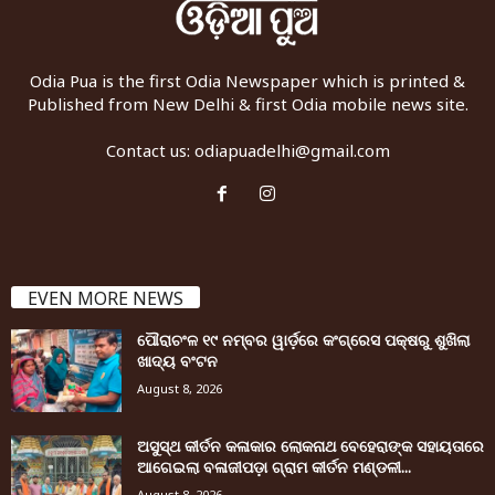
Odia Pua is the first Odia Newspaper which is printed &
Published from New Delhi & first Odia mobile news site.
Contact us:
odiapuadelhi@gmail.com
EVEN MORE NEWS
ପୌରାଚଂଳ ୧୯ ନମ୍ବର ୱାର୍ଡ଼ରେ କଂଗ୍ରେସ ପକ୍ଷରୁ ଶୁଖିଲା
ଖାଦ୍ୟ ବଂଟନ
August 8, 2026
ଅସୁସ୍ଥ କୀର୍ତନ କଳାକାର ଲୋକନାଥ ବେହେରାଙ୍କ ସହାୟତାରେ
ଆଗେଇଲା ବଳାଜୀପଡ଼ା ଗ୍ରାମ କୀର୍ତନ ମଣ୍ଡଳୀ...
August 8, 2026