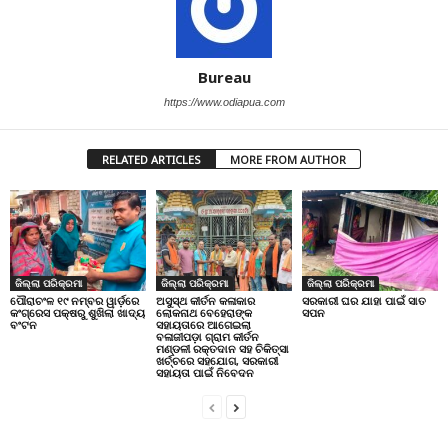
Bureau
https://www.odiapua.com
RELATED ARTICLES
MORE FROM AUTHOR
ଜିଲ୍ଲା ପରିକ୍ରମା
ଜିଲ୍ଲା ପରିକ୍ରମା
ଜିଲ୍ଲା ପରିକ୍ରମା
ପୌରାଚଂଳ ୧୯ ନମ୍ବର ୱାର୍ଡ଼ରେ
ଅସୁସ୍ଥ କୀର୍ତନ କଳାକାର
ସରକାରୀ ଘର ଯାହା ପାଇଁ ସାତ
କଂଗ୍ରେସ ପକ୍ଷରୁ ଶୁଖିଲା ଖାଦ୍ୟ
ଲୋକନାଥ ବେହେରାଙ୍କ
ସପନ
ବଂଟନ
ସହାୟତାରେ ଆଗେଇଲା
ବଳାଜୀପଡ଼ା ଗ୍ରାମ କୀର୍ତନ
ମଣ୍ଡଳୀ ରକ୍ତଦାନ ସହ ଚିକିତ୍ସା
ଖର୍ଚ୍ଚରେ ସହଯୋଗ, ସରକାରୀ
ସହାୟତା ପାଇଁ ନିବେଦନ