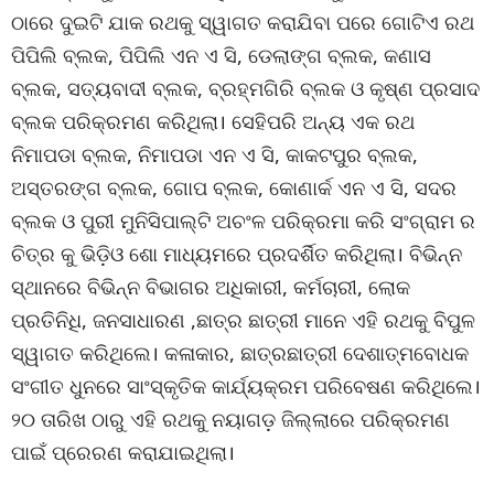
ଠାରେ ଦୁଇଟି ଯାକ ରଥକୁ ସ୍ୱାଗତ କରାଯିବା ପରେ ଗୋଟିଏ ରଥ
ପିପିଲି ବ୍ଲକ, ପିପିଲି ଏନ ଏ ସି, ଡେଲାଙ୍ଗ ବ୍ଲକ, କଣାସ
ବ୍ଲକ, ସତ୍ୟବାଦୀ ବ୍ଲକ, ବ୍ରହ୍ମଗିରି ବ୍ଲକ ଓ କୃଷ୍ଣ ପ୍ରସାଦ
ବ୍ଲକ ପରିକ୍ରମଣ କରିଥିଲା। ସେହିପରି ଅନ୍ୟ ଏକ ରଥ
ନିମାପଡା ବ୍ଲକ, ନିମାପଡା ଏନ ଏ ସି, କାକଟପୁର ବ୍ଲକ,
ଅସ୍ତରଙ୍ଗ ବ୍ଲକ, ଗୋପ ବ୍ଲକ, କୋଣାର୍କ ଏନ ଏ ସି, ସଦର
ବ୍ଲକ ଓ ପୁରୀ ମୁନିସିପାଲ୍ଟି ଅଚଂଳ ପରିକ୍ରମା କରି ସଂଗ୍ରାମ ର
ଚିତ୍ର କୁ ଭିଡ଼ିଓ ଶୋ ମାଧ୍ୟମରେ ପ୍ରଦର୍ଶିତ କରିଥିଲା। ବିଭିନ୍ନ
ସ୍ଥାନରେ ବିଭିନ୍ନ ବିଭାଗର ଅଧିକାରୀ, କର୍ମଚାରୀ, ଲୋକ
ପ୍ରତିନିଧି, ଜନସାଧାରଣ ,ଛାତ୍ର ଛାତ୍ରୀ ମାନେ ଏହି ରଥକୁ ବିପୁଳ
ସ୍ୱାଗତ କରିଥିଲେ। କଳାକାର, ଛାତ୍ରଛାତ୍ରୀ ଦେଶାତ୍ମବୋଧକ
ସଂଗୀତ ଧୁନରେ ସାଂସ୍କୃତିକ କାର୍ଯ୍ୟକ୍ରମ ପରିବେଷଣ କରିଥିଲେ।
୨୦ ତାରିଖ ଠାରୁ ଏହି ରଥକୁ ନୟାଗଡ଼ ଜିଲ୍ଲାରେ ପରିକ୍ରମଣ
ପାଇଁ ପ୍ରେରଣ କରାଯାଇଥିଲା।