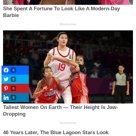
0
0
0
0