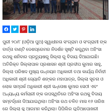
ପୁରୀ ୨୦/୮ (ଓଡ଼ିଆ ପୁଅ) ସ୍ୱାଧୀନତା ସଂଗ୍ରାମ ଓ ସଂଗ୍ରାମୀ ଙ୍କ
ବାର୍ତ୍ତା ବାଣ୍ଟି ଦେଶପ୍ରେମର ନିଦର୍ଶନ ସୃଷ୍ଟି କରୁଥିବା ଅହିଂସା
ରଥକୁ ଶନିବାର ପ୍ରତ୍ୟୁଷରୁ ଜିଲ୍ଲା ରୁ ବିଦାୟ ଦିଆଯାଇଛି।
ଅତିରିକ୍ତ ଜିଲ୍ଲାପାଳ ପ୍ରଶାସନ ଶ୍ରୀ ପ୍ରଦୀପ କୁମାର ସାହୁ,
ଜିଲ୍ଲା ପରିଷଦ ମୁଖ୍ୟ ଉନ୍ନୟନ ଅଧିକାରୀ ତଥା କାର୍ଯ୍ୟ ନିର୍ବାହୀ
ଅଧିକାରୀ ଶ୍ରୀ ଜ୍ୟୋତି ଶଙ୍କର ମହାପାତ୍ର, ଜିଲ୍ଲା ସୂଚନା ଓ
ଲୋକ ସମ୍ପର୍କ ଅଧିକାରୀ ଶ୍ରୀ ସନ୍ତୋଷ କୁମାର ସେଠୀ ଏବଂ
ଅନ୍ୟାନ୍ୟ କର୍ମଚାରୀ ଙ୍କ ଉପସ୍ଥିତିରେ ଅହିଂସା ରଥକୁ ବିଦାୟ
ସମ୍ବର୍ଦ୍ଧନା ଦିଆଯାଇଥିଲା। ଅହିଂସା ରଥ ଚଳିତ ମାସ ୧୬ ତାରିଖ
ରେ ଜିଲ୍ଲା କୁ ଆଗମନ କରିଥିଲା। ପିପିଲିର ଗୁଡିଆପୋଖରୀ