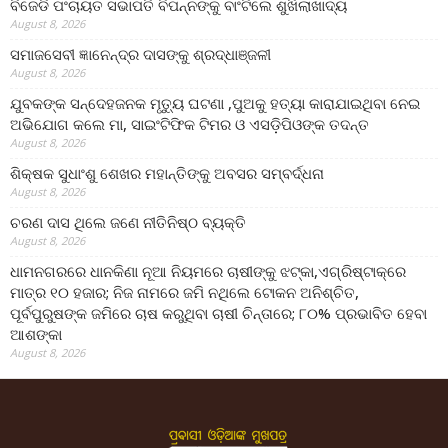
ବିଜେଡି ପଂଚାୟତ ସଭାପତି ବିପନ୍ନଙ୍କୁ ବାଂଟିଲେ ଶୁଖିଲାଖାଦ୍ୟ
August 8, 2026
ସମାଜସେବୀ ଜ୍ଞାନେନ୍ଦ୍ର ଦାସଙ୍କୁ ଶ୍ରଦ୍ଧାଞ୍ଜଳୀ
August 8, 2026
ଯୁବକଙ୍କ ସନ୍ଦେହଜନକ ମୃତ୍ୟୁ ଘଟଣା ,ପୁଅକୁ ହତ୍ୟା କାରାଯାଇଥିବା ନେଇ
ଅଭିଯୋଗ କଲେ ମା, ସାଇଂଟିଫିକ ଟିମର ଓ ଏସଡ଼ିପିଓଙ୍କ ତଦନ୍ତ
August 8, 2026
ଶିକ୍ଷକ ସୁଧାଂଶୁ ଶେଖର ମହାନ୍ତିଙ୍କୁ ଅବସର ସମ୍ବର୍ଦ୍ଧନା
August 8, 2026
ଚରଣ ଦାସ ଥିଲେ ଜଣେ ନୀତିନିଷ୍ଠ ବ୍ୟକ୍ତି
August 8, 2026
ଧାମନଗରରେ ଧାନକିଣା ନୂଆ ନିୟମରେ ଚାଷୀଙ୍କୁ ଝଟ୍‌କା,ଏଗ୍ରିଷ୍ଟାକ୍‌ରେ
ମାତ୍ର ୧୦ ହଜାର; ନିଜ ନାମରେ ଜମି ନଥିଲେ ଟୋକନ ଅନିଶ୍ଚିତ,
ପୂର୍ବପୁରୁଷଙ୍କ ଜମିରେ ଚାଷ କରୁଥିବା ଚାଷୀ ଚିନ୍ତାରେ; ୮୦% ପ୍ରଭାବିତ ହେବା
ଆଶଙ୍କା
August 8, 2026