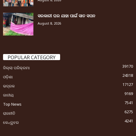
ସରକାରୀ ଘର ଯାହା ପାଇଁ ସାତ ସପନ
August 8, 2026
POPULAR CATEGORY
39170
ଜିଲ୍ଲା ପରିକ୍ରମା
24318
ଓଡ଼ିଶା
17127
ଭଦ୍ରକ
9169
ଜାତୀୟ
7541
Top News
6275
ରାଜନୀତି
4241
କେନ୍ଦୁଝର