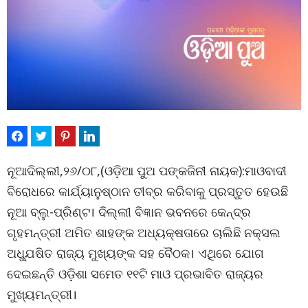
ନୂଆଦିଲ୍ଲୀ,୨୬/୦୮,(ଓଡ଼ିଆ ପୁଅ ପଙ୍କଜିନୀ ନାୟକ):ମାଓବାଦୀ
ବିରୋଧରେ କାର୍ଯ୍ୟାନୁଷ୍ଠାନ ତୀବ୍ର କରିବାକୁ ପ୍ରସ୍ତୁତ ହେଉଛି
ନୂଆ ବ୍ଲୁ-ପ୍ରିଣ୍ଟ। ଦିଲ୍ଲୀ ବିଜ୍ଞାନ ଭବନରେ କେନ୍ଦ୍ର
ଗୃହମନ୍ତ୍ରୀ ଅମିତ ଶାହଙ୍କ ଅଧ୍ୟକ୍ଷତାରେ ଚାଲିଛି ନକ୍ସଲ
ଅଧ୍ଯୁଷିତ ରାଜ୍ୟ ମୁଖ୍ୟଙ୍କ ସହ ବୈଠକ। ଏଥିରେ ଯୋଗ
ଦେଇଛନ୍ତି ଓଡ଼ିଶା ସମେତ ୧୧ଟି ମାଓ ପ୍ରଭାବିତ ରାଜ୍ୟର
ମୁଖ୍ୟମନ୍ତ୍ରୀ।