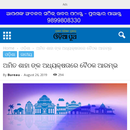
Ads
Home
ଓଡ଼ିଶା
ଅମିତ ଶାହା ଙ୍କ ଅଧ୍ୟକ୍ଷତାରେ ବୈଠକ ଆରମ୍ଭ
ଓଡ଼ିଶା
ଜାତୀୟ
ଅମିତ ଶାହା ଙ୍କ ଅଧ୍ୟକ୍ଷତାରେ ବୈଠକ ଆରମ୍ଭ
By
Bureau
-
August 26, 2019
294