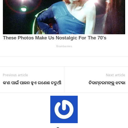
Previous article
Next article
କ’ଣ ପାଇଁ ପାଳନ ହୁଏ ଗଣେଶ ଚତୁର୍ଥୀ
ଚିଦାମ୍ବରମଙ୍କୁ ଝଟକା