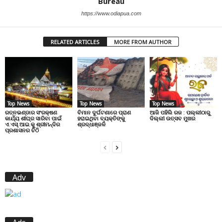
Bureau
https://www.odiapua.com
RELATED ARTICLES
MORE FROM AUTHOR
Top News
Top News
Top News
ରତ୍ନଭଣ୍ଡାର ସଂରକ୍ଷଣ
ବିମାନ ଦୁର୍ଘଟଣାରେ ପ୍ରାଣ
ଆଜି ପହିଲି ରଜ : ପଲ୍ଲୀଠାରୁ
କାର୍ଯ୍ୟ ଶୀଘ୍ର ସାରିବା ପାଇଁ
ହରାଇଥିବା ବ୍ୟକ୍ତିଙ୍କୁ
ଦିଲ୍ଲୀ ଉତ୍ସବ ମୁଖର
ଏ.ଏସ୍.ଆଇ.କୁ ଶ୍ରୀମନ୍ଦିର
ଶ୍ରଦ୍ଧାଞ୍ଜଳି
ପ୍ରଶାସନର ଚିଠି
Adv