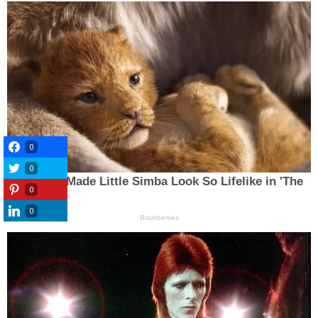
0
0
0
0