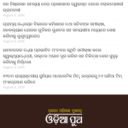
ଜଳ ନିଷ୍କାସନ ସମସ୍ୟା ନେଇ ପ୍ରଶାସନର ଦ୍ୱାରସ୍ତ ହେଲେ ବରାଳପୋଖରୀ
ଗ୍ରାମବାସୀ
August 6, 2026
ଗ୍ରାମ୍ୟ ଉନ୍ନୟନ ବିଭାଗର କମିଶନର ତଥା ସଚିବଙ୍କ ସମୀକ୍ଷା,
ଜନକଲ୍ୟାଣ ଯୋଜନା ଗୁଡିକର ଗୁଣବତା ସହ ସମୟସୀମା ମଧ୍ୟରେ ଶେଷ
କରିବାକୁ ଗୁରୁତ୍ୱାରୋପ
August 6, 2026
ଧାମନଗରର ବନ୍ୟା ପ୍ରଭାବିତ ଅଂଚଳର ସ୍ଥିତି ସମୀକ୍ଷା କଲେ
ସ୍ୱାସ୍ଥ୍ୟମନ୍ତ୍ରୀ, ଡାକ୍ତର ଅଭାବ ଦୂର କରିବା ସହ ଚିକିତ୍ସା ସେବା ସୁଦୃଢ଼
କରିବାକୁ ନିର୍ଦ୍ଦେଶ
August 6, 2026
୭୨ତମ ରାଜ୍ୟସ୍ତରୀୟ ଜୁନିୟର ଆଥଲେଟିକ ମିଟ୍‌, ଭଦ୍ରକରୁ ୧୬ ଜଣିଆ ଟିମ୍
ଅଂଶଗ୍ରହଣ କରିବେ
August 6, 2026