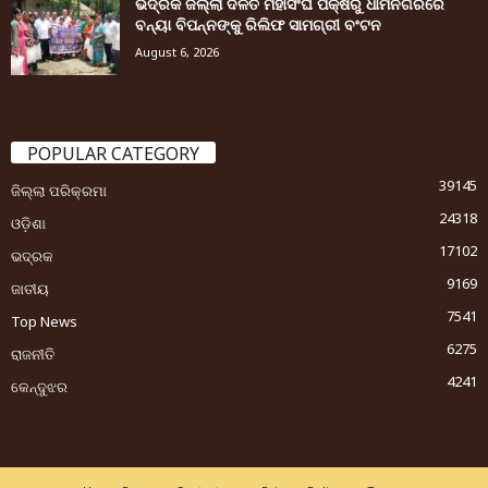
ଭଦ୍ରକ ଜିଲ୍ଲା ଦଳିତ ମହାସଂଘ ପକ୍ଷରୁ ଧାମନଗରରେ
ବନ୍ୟା ବିପନ୍ନଙ୍କୁ ରିଲିଫ ସାମଗ୍ରୀ ବଂଟନ
August 6, 2026
POPULAR CATEGORY
39145
ଜିଲ୍ଲା ପରିକ୍ରମା
24318
ଓଡ଼ିଶା
17102
ଭଦ୍ରକ
9169
ଜାତୀୟ
7541
Top News
6275
ରାଜନୀତି
4241
କେନ୍ଦୁଝର