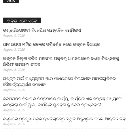
Ads
ଖବର ଏବେ ଏବେ
ଭଣ୍ଡାରିପୋଖରୀ ବିଜେପିର ସାମ୍ବାଦିକ ସମ୍ମିଳନୀ
August 6, 2026
ଆଗରପଡା ମହିଳା କଲେଜ ପରିଦର୍ଶନ କଲେ ଭଦ୍ରକ ବିଧାୟକ
August 6, 2026
ଭଦ୍ରକ ଜିଲ୍ଲା ଦଳିତ ମହାସଂଘ ପକ୍ଷରୁ ଧାମନଗରରେ ବନ୍ୟା ବିପନ୍ନଙ୍କୁ
ରିଲିଫ ସାମଗ୍ରୀ ବଂଟନ
August 6, 2026
ରାଷ୍ଟ୍ର ପାଇଁ ମଧ୍ୟସ୍ଥତା ୩.୦ ମାଧ୍ୟମରେ ବିଚାରାଧୀନ ମାମଲାଗୁଡ଼ିକର
ସୌହାର୍ଦ୍ଦ୍ୟପୂର୍ଣ୍ଣ ସମାଧାନ
August 6, 2026
ଜଳସମ୍ପଦ ବିଭାଗର ନିମ୍ନମାନର କାର୍ଯ୍ୟ, କାର୍ଯ୍ୟର ଏକ ସପ୍ତାହ ମଧ୍ୟରେ
ଭାଙ୍ଗିଲା ଗାର୍ଡ ୱାଲ, କାର୍ଯ୍ୟର ଗୁଣବତା କୁ ନେଇ ପ୍ରଶ୍ନବାଚୀ
August 6, 2026
ବନ୍ୟାରେ ପ୍ରମୁଖ ସଡ଼କ କ୍ଷତିଗ୍ରସ୍ତ ସ୍ଥିତି ଅନୁଧ୍ୟାନ କଲେ ଆର୍‌ଡ଼ି ସଚିବ
August 6, 2026