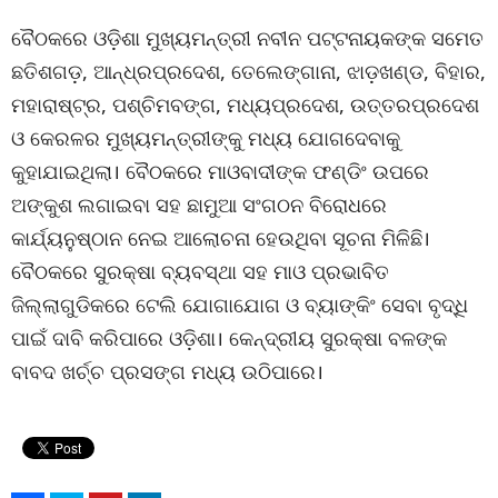
ବୈଠକରେ ଓଡ଼ିଶା ମୁଖ୍ୟମନ୍ତ୍ରୀ ନବୀନ ପଟ୍ଟନାୟକଙ୍କ ସମେତ
ଛତିଶଗଡ଼, ଆନ୍ଧ୍ରପ୍ରଦେଶ, ତେଲେଙ୍ଗାନା, ଝାଡ଼ଖଣ୍ଡ, ବିହାର,
ମହାରାଷ୍ଟ୍ର, ପଶ୍ଚିମବଙ୍ଗ, ମଧ୍ୟପ୍ରଦେଶ, ଉତ୍ତରପ୍ରଦେଶ
ଓ କେରଳର ମୁଖ୍ୟମନ୍ତ୍ରୀଙ୍କୁ ମଧ୍ୟ ଯୋଗଦେବାକୁ
କୁହାଯାଇଥିଲା। ବୈଠକରେ ମାଓବାଦୀଙ୍କ ଫଣ୍ଡିଂ ଉପରେ
ଅଙ୍କୁଶ ଲଗାଇବା ସହ ଛାମୁଆ ସଂଗଠନ ବିରୋଧରେ
କାର୍ଯ୍ୟନୁଷ୍ଠାନ ନେଇ ଆଲୋଚନା ହେଉଥିବା ସୂଚନା ମିଳିଛି।
ବୈଠକରେ ସୁରକ୍ଷା ବ୍ୟବସ୍ଥା ସହ ମାଓ ପ୍ରଭାବିତ
ଜିଲ୍ଲାଗୁଡିକରେ ଟେଲି ଯୋଗାଯୋଗ ଓ ବ୍ୟାଙ୍କିଂ ସେବା ବୃଦ୍ଧି
ପାଇଁ ଦାବି କରିପାରେ ଓଡ଼ିଶା। କେନ୍ଦ୍ରୀୟ ସୁରକ୍ଷା ବଳଙ୍କ
ବାବଦ ଖର୍ଚ୍ଚ ପ୍ରସଙ୍ଗ ମଧ୍ୟ ଉଠିପାରେ।