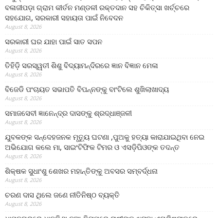
ବଳାଜୀପଡ଼ା ଗ୍ରାମ କୀର୍ତନ ମଣ୍ଡଳୀ ରକ୍ତଦାନ ସହ ଚିକିତ୍ସା ଖର୍ଚ୍ଚରେ
ସହଯୋଗ, ସରକାରୀ ସହାୟତା ପାଇଁ ନିବେଦନ
August 8, 2026
ସରକାରୀ ଘର ଯାହା ପାଇଁ ସାତ ସପନ
August 8, 2026
ତିହିଡି଼ ସରସ୍ୱତୀ ଶିଶୁ ବିଦ୍ୟାମନ୍ଦିରରେ ଜ୍ଞାନ ବିଜ୍ଞାନ ମେଳା
August 8, 2026
ବିଜେଡି ପଂଚାୟତ ସଭାପତି ବିପନ୍ନଙ୍କୁ ବାଂଟିଲେ ଶୁଖିଲାଖାଦ୍ୟ
August 8, 2026
ସମାଜସେବୀ ଜ୍ଞାନେନ୍ଦ୍ର ଦାସଙ୍କୁ ଶ୍ରଦ୍ଧାଞ୍ଜଳୀ
August 8, 2026
ଯୁବକଙ୍କ ସନ୍ଦେହଜନକ ମୃତ୍ୟୁ ଘଟଣା ,ପୁଅକୁ ହତ୍ୟା କାରାଯାଇଥିବା ନେଇ
ଅଭିଯୋଗ କଲେ ମା, ସାଇଂଟିଫିକ ଟିମର ଓ ଏସଡ଼ିପିଓଙ୍କ ତଦନ୍ତ
August 8, 2026
ଶିକ୍ଷକ ସୁଧାଂଶୁ ଶେଖର ମହାନ୍ତିଙ୍କୁ ଅବସର ସମ୍ବର୍ଦ୍ଧନା
August 8, 2026
ଚରଣ ଦାସ ଥିଲେ ଜଣେ ନୀତିନିଷ୍ଠ ବ୍ୟକ୍ତି
August 8, 2026