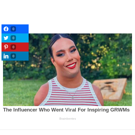
0
0
0
0