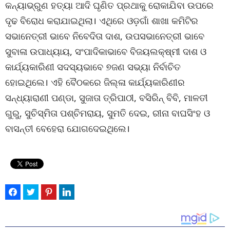
କନ୍ୟାଭ୍ରୁଣ ହତ୍ୟା ଆଦି ଘୃଣିତ ପ୍ରଥାକୁ ରୋକାଯିବା ଉପରେ
ଦୃଢ ବିରୋଧ କରାଯାଇଥିଲା। ଏଥିରେ ଓଡ଼ଗାଁ ଶାଖା କମିଟିର
ସଭାନେତ୍ରୀ ଭାବେ ନିବେଦିତା ଦାଶ, ଉପସଭାନେତ୍ରୀ ଭାବେ
ସୁବାଳା ଉପାଧ୍ୟାୟ, ସଂପାଦିକାଭାବେ ବିଜୟଲକ୍ଷ୍ମୀ ଦାଶ ଓ
କାର୍ଯ୍ୟକାରିଣୀ ସଦସ୍ୟଭାବେ ୭ଜଣ ସଭ୍ୟା ନିର୍ବାଚିତ
ହୋଇଥିଲେ। ଏହି ବୈଠକରେ ଜିଲ୍ଳା କାର୍ଯ୍ୟକାରିଣୀର
ସନ୍ଧ୍ୟାରାଣୀ ପଣ୍ଡା, ସୁଜାତା ତ୍ରିପାଠୀ, ବସିରିନ୍ ବିବି, ମାଳତୀ
ଗୁରୁ, ସୁଚିସ୍ମିତା ପଶ୍ଚିମରାୟ, ସୁମତି ଦେଇ, ରୀନା ବାଘସିଂହ ଓ
ବାସନ୍ତୀ ବେହେରା ଯୋଗଦେଇଥିଲେ।