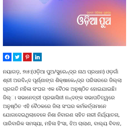
ନୟାଗଡ଼, ୭ା୫:(ଓଡ଼ିଆ ପୁଅ/ସୁରେନ୍ଦ୍ର ନାଥ ପ୍ରଧାନ) ଓଡ଼ଗାଁ
ଶ୍ରୀ ଅରବିନ୍ଦ ପୂର୍ଣ୍ଣାଙ୍ଗ ଶିକ୍ଷାକେନ୍ଦ୍ର ପରିସରରେ ଜିଲ୍ଲା
ପ୍ରଗତି ମହିଳା ସଂଘର ଏକ ବୈଠକ ଅନୁଷ୍ଠିତ ହୋଇଯାଇଛି।
ଜିଲ୍ା ସଭାନେତ୍ରୀ ପ୍ରଭାସିନୀ ନନ୍ଦଙ୍କ ସଭାପତିତ୍ୱରେ
ଅନୁଷ୍ଠିତ ଏହି ବୈଠକରେ ଜିଲା ସଂଘର କର୍ମକର୍ତ୍ତାମାନେ
ଯୋଗଦେଇଥିଲାବେଳେ ନିଶା ନିବାରଣ ସହିତ ନାରୀ ନିର୍ଯ୍ୟାତନା,
ପାରିବାରିକ ସମସ୍ୟା, ମହିଳା ହିଂସା, ଝିଅ ଚାଲାଣ, ବାଲ୍ୟ ବିବାହ,