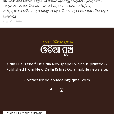
ଧାମନଗରରେ ଧାନକିଣା ନୂଆ ନିୟମରେ ଚାଷୀଙ୍କୁ ଝଟ୍‌କା,ଏଗ୍ରିଷ୍ଟାକ୍‌ରେ
ମାତ୍ର ୧୦ ହଜାର; ନିଜ ନାମରେ ଜମି ନଥିଲେ ଟୋକନ ଅନିଶ୍ଚିତ,
ପୂର୍ବପୁରୁଷଙ୍କ ଜମିରେ ଚାଷ କରୁଥିବା ଚାଷୀ ଚିନ୍ତାରେ; ୮୦% ପ୍ରଭାବିତ ହେବା
ଆଶଙ୍କା
August 8, 2026
Odia Pua is the first Odia Newspaper which is printed &
Published from New Delhi & first Odia mobile news site.
Contact us:
odiapuadelhi@gmail.com