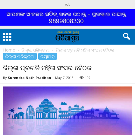
Ads
Home
ଜିଲ୍ଲା ପରିକ୍ରମା
ଜିଲ୍ଳା ପ୍ରଗତି ମହିଳା ସଂଘର ବୈଠକ
ଜିଲ୍ଲା ପରିକ୍ରମା
ନୟାଗଡ଼
ଜିଲ୍ଳା ପ୍ରଗତି ମହିଳା ସଂଘର ବୈଠକ
By
Surendra Nath Pradhan
-
May 7, 2018
109