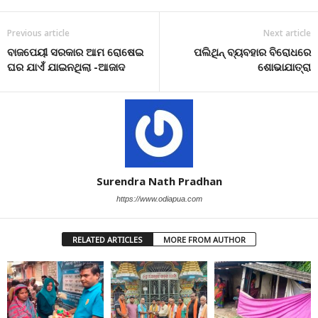
Previous article
Next article
ବାଜପେୟୀ ସରକାର ଆମ ରୋଷେଇ
ପଲିଥିନ୍ ବ୍ୟବହାର ବିରୋଧରେ
ଘର ଯାଏଁ ଯାଇନଥିଲା -ଆଜାଦ
ଶୋଭାଯାତ୍ରା
Surendra Nath Pradhan
https://www.odiapua.com
RELATED ARTICLES
MORE FROM AUTHOR