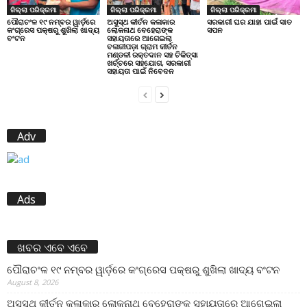
ଜିଲ୍ଲା ପରିକ୍ରମା
ଜିଲ୍ଲା ପରିକ୍ରମା
ଜିଲ୍ଲା ପରିକ୍ରମା
ପୌରାଚଂଳ ୧୯ ନମ୍ବର ୱାର୍ଡ଼ରେ
ଅସୁସ୍ଥ କୀର୍ତନ କଳାକାର
ସରକାରୀ ଘର ଯାହା ପାଇଁ ସାତ
କଂଗ୍ରେସ ପକ୍ଷରୁ ଶୁଖିଲା ଖାଦ୍ୟ
ଲୋକନାଥ ବେହେରାଙ୍କ
ସପନ
ବଂଟନ
ସହାୟତାରେ ଆଗେଇଲା
ବଳାଜୀପଡ଼ା ଗ୍ରାମ କୀର୍ତନ
ମଣ୍ଡଳୀ ରକ୍ତଦାନ ସହ ଚିକିତ୍ସା
ଖର୍ଚ୍ଚରେ ସହଯୋଗ, ସରକାରୀ
ସହାୟତା ପାଇଁ ନିବେଦନ
Adv
Ads
ଖବର ଏବେ ଏବେ
ପୌରାଚଂଳ ୧୯ ନମ୍ବର ୱାର୍ଡ଼ରେ କଂଗ୍ରେସ ପକ୍ଷରୁ ଶୁଖିଲା ଖାଦ୍ୟ ବଂଟନ
August 8, 2026
ଅସୁସ୍ଥ କୀର୍ତନ କଳାକାର ଲୋକନାଥ ବେହେରାଙ୍କ ସହାୟତାରେ ଆଗେଇଲା