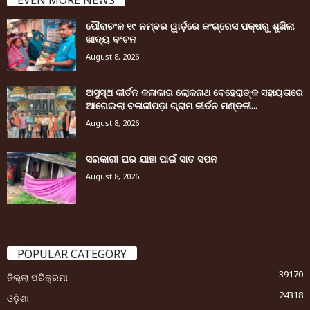
EVEN MORE NEWS
ପୌରାଚଂଳ ୧୯ ନମ୍ବର ୱାର୍ଡ଼ରେ କଂଗ୍ରେସ ପକ୍ଷରୁ ଶୁଖିଲା
ଖାଦ୍ୟ ବଂଟନ
August 8, 2026
ଅସୁସ୍ଥ କୀର୍ତନ କଳାକାର ଲୋକନାଥ ବେହେରାଙ୍କ ସହାୟତାରେ
ଆଗେଇଲା ବଳାଜୀପଡ଼ା ଗ୍ରାମ କୀର୍ତନ ମଣ୍ଡଳୀ...
August 8, 2026
ସରକାରୀ ଘର ଯାହା ପାଇଁ ସାତ ସପନ
August 8, 2026
POPULAR CATEGORY
39170
ଜିଲ୍ଲା ପରିକ୍ରମା
24318
ଓଡ଼ିଶା