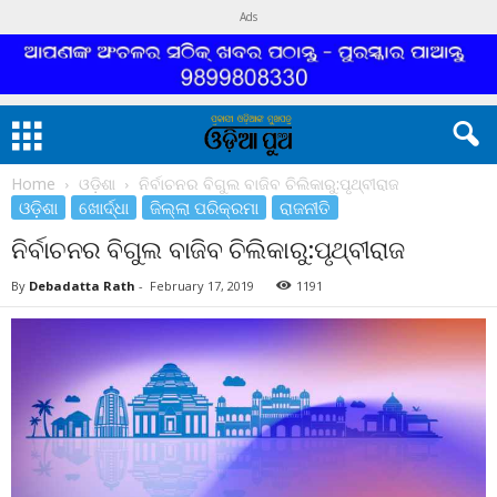
Ads
Home
ଓଡ଼ିଶା
ନିର୍ବାଚନର ବିଗୁଲ ବାଜିବ ଚିଲିକାରୁ:ପୃଥ୍ବୀରାଜ
ଓଡ଼ିଶା
ଖୋର୍ଦ୍ଧା
ଜିଲ୍ଲା ପରିକ୍ରମା
ରାଜନୀତି
ନିର୍ବାଚନର ବିଗୁଲ ବାଜିବ ଚିଲିକାରୁ:ପୃଥ୍ବୀରାଜ
By
Debadatta Rath
-
February 17, 2019
1191