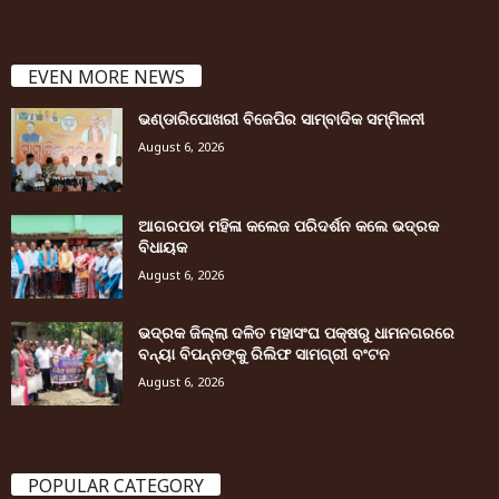
EVEN MORE NEWS
ଭଣ୍ଡାରିପୋଖରୀ ବିଜେପିର ସାମ୍ବାଦିକ ସମ୍ମିଳନୀ
August 6, 2026
ଆଗରପଡା ମହିଳା କଲେଜ ପରିଦର୍ଶନ କଲେ ଭଦ୍ରକ
ବିଧାୟକ
August 6, 2026
ଭଦ୍ରକ ଜିଲ୍ଲା ଦଳିତ ମହାସଂଘ ପକ୍ଷରୁ ଧାମନଗରରେ
ବନ୍ୟା ବିପନ୍ନଙ୍କୁ ରିଲିଫ ସାମଗ୍ରୀ ବଂଟନ
August 6, 2026
POPULAR CATEGORY