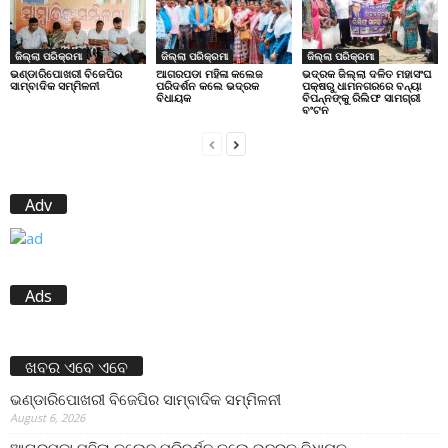
ଜିଲ୍ଲା ପରିକ୍ରମା
ଜିଲ୍ଲା ପରିକ୍ରମା
ଜିଲ୍ଲା ପରିକ୍ରମା
ଭଣ୍ଡାରିପୋଖରୀ ବିଜେପିର
ଆଗରପଡା ମହିଳା କଲେଜ
ଭଦ୍ରକ ଜିଲ୍ଲା ଦଳିତ ମହାସଂଘ
ସାମ୍ବାଦିକ ସମ୍ମିଳନୀ
ପରିଦର୍ଶନ କଲେ ଭଦ୍ରକ
ପକ୍ଷରୁ ଧାମନଗରରେ ବନ୍ୟା
ବିଧାୟକ
ବିପନ୍ନଙ୍କୁ ରିଲିଫ ସାମଗ୍ରୀ
ବଂଟନ
Adv
Ads
ଖବର ଏବେ ଏବେ
ଭଣ୍ଡାରିପୋଖରୀ ବିଜେପିର ସାମ୍ବାଦିକ ସମ୍ମିଳନୀ
August 6, 2026