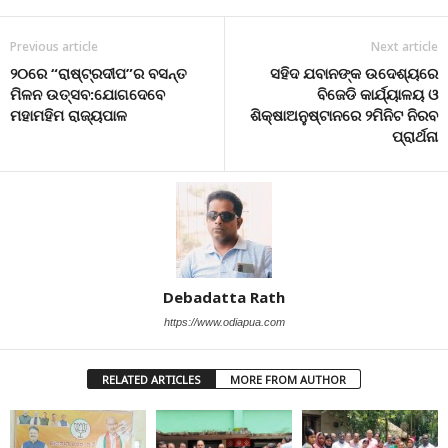
Previous article
Next article
୨୦ରେ “ରାଷ୍ଟ୍ରଦୀପ”ର ବସନ୍ତ
ସହିଦ ଯବାନଙ୍କ ଉଦେଶ୍ୟରେ
ମିଳନ ଉତ୍ସବ:ଯୋଗଦେବେ
ବିଜେଡି କାର୍ଯ୍ୟାଳୟ ଓ
ମହାମହିମ ରାଜ୍ୟପାଳ
ଶିକ୍ଷାଅନୁଷ୍ଟାନରେ ୨ମିନିଟ ନିରବ
ପ୍ରାର୍ଥନା
Debadatta Rath
https://www.odiapua.com
RELATED ARTICLES
MORE FROM AUTHOR