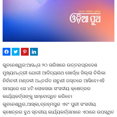
ଭୁବନେଶ୍ୱର:ଆସନ୍ତା ୨୦ ତାରିଖରେ ଉତ୍ତରପ୍ରଦେଶ
ମୁଖ୍ୟମନ୍ତ୍ରୀ ଯୋଗୀ ଆଦିତ୍ୟନାଥ ଖୋର୍ଦ୍ଧା ଜିଲ୍ଲା ଚିଲିକା
ନିର୍ବାଚନୀ ମଣ୍ଡଳୀ ଅନ୍ତର୍ଗତ ନାଚୁଣୀ ଗସ୍ତରେ ଆସିବେ।ଏହି
ସମୟରେ ସେ ୪ଟି ଲୋକସଭା ସଂସଦୀୟ କ୍ଷେତ୍ରର
କାର୍ଯ୍ୟକର୍ତ୍ତାଙ୍କୁ ସମ୍ବୋଦ୍ଧିତ କରିବେ।
ଭୁବନେଶ୍ୱର,ଆସ୍କା,ବ୍ରହ୍ମପୁର ଏବଂ ପୁରୀ ସଂସଦୀୟ
କ୍ଷେତ୍ରର ବୁଥ ସ୍ତରୀୟ କାର୍ଯ୍ୟକର୍ତ୍ତାମାନେ ଏଠାରେ ଉପସ୍ଥିତ