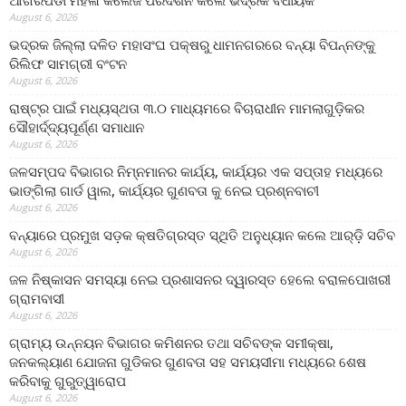
ଆଗରପଡା ମହିଳା କଲେଜ ପରିଦର୍ଶନ କଲେ ଭଦ୍ରକ ବିଧାୟକ
August 6, 2026
ଭଦ୍ରକ ଜିଲ୍ଲା ଦଳିତ ମହାସଂଘ ପକ୍ଷରୁ ଧାମନଗରରେ ବନ୍ୟା ବିପନ୍ନଙ୍କୁ
ରିଲିଫ ସାମଗ୍ରୀ ବଂଟନ
August 6, 2026
ରାଷ୍ଟ୍ର ପାଇଁ ମଧ୍ୟସ୍ଥତା ୩.୦ ମାଧ୍ୟମରେ ବିଚାରାଧୀନ ମାମଲାଗୁଡ଼ିକର
ସୌହାର୍ଦ୍ଦ୍ୟପୂର୍ଣ୍ଣ ସମାଧାନ
August 6, 2026
ଜଳସମ୍ପଦ ବିଭାଗର ନିମ୍ନମାନର କାର୍ଯ୍ୟ, କାର୍ଯ୍ୟର ଏକ ସପ୍ତାହ ମଧ୍ୟରେ
ଭାଙ୍ଗିଲା ଗାର୍ଡ ୱାଲ, କାର୍ଯ୍ୟର ଗୁଣବତା କୁ ନେଇ ପ୍ରଶ୍ନବାଚୀ
August 6, 2026
ବନ୍ୟାରେ ପ୍ରମୁଖ ସଡ଼କ କ୍ଷତିଗ୍ରସ୍ତ ସ୍ଥିତି ଅନୁଧ୍ୟାନ କଲେ ଆର୍‌ଡ଼ି ସଚିବ
August 6, 2026
ଜଳ ନିଷ୍କାସନ ସମସ୍ୟା ନେଇ ପ୍ରଶାସନର ଦ୍ୱାରସ୍ତ ହେଲେ ବରାଳପୋଖରୀ
ଗ୍ରାମବାସୀ
August 6, 2026
ଗ୍ରାମ୍ୟ ଉନ୍ନୟନ ବିଭାଗର କମିଶନର ତଥା ସଚିବଙ୍କ ସମୀକ୍ଷା,
ଜନକଲ୍ୟାଣ ଯୋଜନା ଗୁଡିକର ଗୁଣବତା ସହ ସମୟସୀମା ମଧ୍ୟରେ ଶେଷ
କରିବାକୁ ଗୁରୁତ୍ୱାରୋପ
August 6, 2026