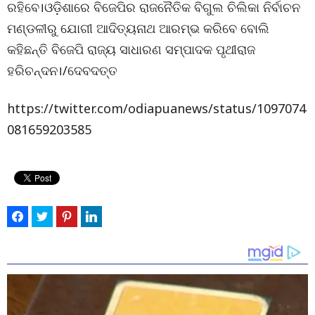
ରହିବେ।ଓଡ଼ିଶାରେ ବିଜେପିର ରାଜନୈତିକ ବିଗୁଲ ଚିଲିକା ନିର୍ବାଚନ
ମଣ୍ଡଳୀରୁ ଯୋଗୀ ଆଦିତ୍ୟନାଥ ଆରମ୍ଭ କରିବେ ବୋଲି
କହିଛନ୍ତି ବିଜେପି ରାଜ୍ୟ ସାଧାରଣ ସମ୍ପାଦକ ପୃଥୀରାଜ
ହରିଚନ୍ଦନ।/ଦେବଦତ୍ତ
https://twitter.com/odiapuanews/status/1097074
081659203585