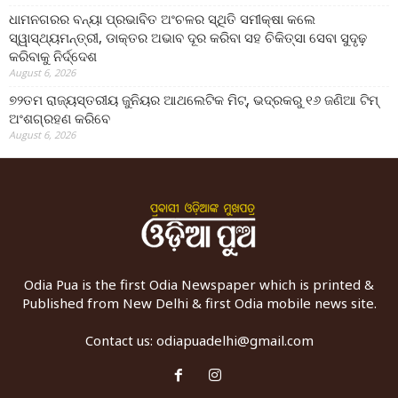
ଧାମନଗରର ବନ୍ୟା ପ୍ରଭାବିତ ଅଂଚଳର ସ୍ଥିତି ସମୀକ୍ଷା କଲେ
ସ୍ୱାସ୍ଥ୍ୟମନ୍ତ୍ରୀ, ଡାକ୍ତର ଅଭାବ ଦୂର କରିବା ସହ ଚିକିତ୍ସା ସେବା ସୁଦୃଢ଼
କରିବାକୁ ନିର୍ଦ୍ଦେଶ
August 6, 2026
୭୨ତମ ରାଜ୍ୟସ୍ତରୀୟ ଜୁନିୟର ଆଥଲେଟିକ ମିଟ୍‌, ଭଦ୍ରକରୁ ୧୬ ଜଣିଆ ଟିମ୍
ଅଂଶଗ୍ରହଣ କରିବେ
August 6, 2026
Odia Pua is the first Odia Newspaper which is printed &
Published from New Delhi & first Odia mobile news site.
Contact us:
odiapuadelhi@gmail.com