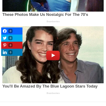
0
0
0
0