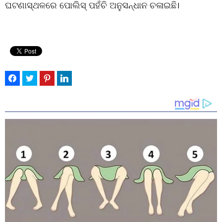
ଘଟଣାସ୍ଥଳରେ ପୋଲିସ୍ ପହଁଚି ଅନୁସନ୍ଧାନ ଚଳାଇଛି।