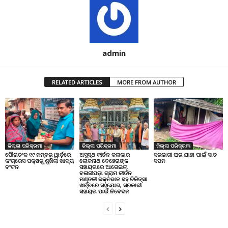
admin
RELATED ARTICLES
MORE FROM AUTHOR
ଜିଲ୍ଲା ପରିକ୍ରମା
ଜିଲ୍ଲା ପରିକ୍ରମା
ଜିଲ୍ଲା ପରିକ୍ରମା
ପୌରାଚଂଳ ୧୯ ନମ୍ବର ୱାର୍ଡ଼ରେ
ଅସୁସ୍ଥ କୀର୍ତନ କଳାକାର
ସରକାରୀ ଘର ଯାହା ପାଇଁ ସାତ
କଂଗ୍ରେସ ପକ୍ଷରୁ ଶୁଖିଲା ଖାଦ୍ୟ
ଲୋକନାଥ ବେହେରାଙ୍କ
ସପନ
ବଂଟନ
ସହାୟତାରେ ଆଗେଇଲା
ବଳାଜୀପଡ଼ା ଗ୍ରାମ କୀର୍ତନ
ମଣ୍ଡଳୀ ରକ୍ତଦାନ ସହ ଚିକିତ୍ସା
ଖର୍ଚ୍ଚରେ ସହଯୋଗ, ସରକାରୀ
ସହାୟତା ପାଇଁ ନିବେଦନ