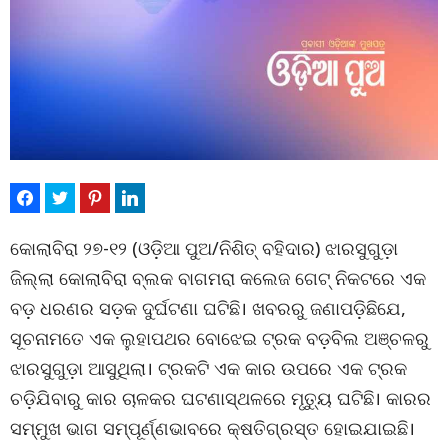
କୋଲାବିରା ୨୭-୧୨ (ଓଡ଼ିଆ ପୁଅ/ନିଶିତ୍ ବହିଦାର) ଝାରସୁଗୁଡ଼ା
ଜିଲ୍ଲା କୋଲାବିରା ବ୍ଲକ ବାଗମରା କଲେଜ ଗେଟ୍ ନିକଟରେ ଏକ
ବଡ଼ ଧରଣର ସଡ଼କ ଦୁର୍ଘଟଣା ଘଟିଛି। ଖବରରୁ ଜଣାପଡ଼ିଛିଯେ,
ସୂଚନାମତେ ଏକ ଲୁହାପଥର ବୋଝେଇ ଟ୍ରକ ବଡ଼ବିଲ ଅଞ୍ଚଳରୁ
ଝାରସୁଗୁଡ଼ା ଆସୁଥିଲା। ଟ୍ରକଟି ଏକ କାର ଉପରେ ଏକ ଟ୍ରକ
ଚଡ଼ିଯିବାରୁ କାର ଚାଳକର ଘଟଣାସ୍ଥଳରେ ମୃତ୍ୟୁ ଘଟିଛି। କାରର
ସମ୍ମୁଖ ଭାଗ ସମ୍ପୂର୍ଣ୍ଣଭାବରେ କ୍ଷତିଗ୍ରସ୍ତ ହୋଇଯାଇଛି।