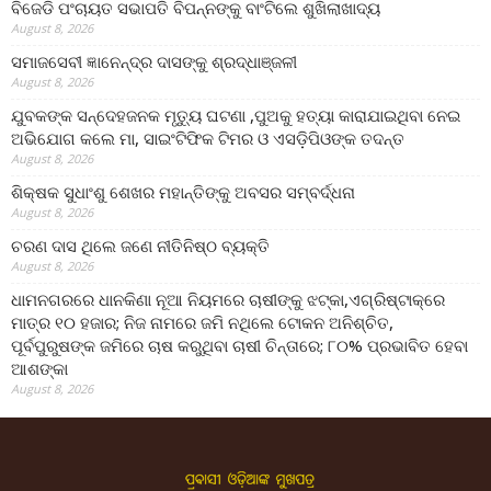
ବିଜେଡି ପଂଚାୟତ ସଭାପତି ବିପନ୍ନଙ୍କୁ ବାଂଟିଲେ ଶୁଖିଲାଖାଦ୍ୟ
August 8, 2026
ସମାଜସେବୀ ଜ୍ଞାନେନ୍ଦ୍ର ଦାସଙ୍କୁ ଶ୍ରଦ୍ଧାଞ୍ଜଳୀ
August 8, 2026
ଯୁବକଙ୍କ ସନ୍ଦେହଜନକ ମୃତ୍ୟୁ ଘଟଣା ,ପୁଅକୁ ହତ୍ୟା କାରାଯାଇଥିବା ନେଇ
ଅଭିଯୋଗ କଲେ ମା, ସାଇଂଟିଫିକ ଟିମର ଓ ଏସଡ଼ିପିଓଙ୍କ ତଦନ୍ତ
August 8, 2026
ଶିକ୍ଷକ ସୁଧାଂଶୁ ଶେଖର ମହାନ୍ତିଙ୍କୁ ଅବସର ସମ୍ବର୍ଦ୍ଧନା
August 8, 2026
ଚରଣ ଦାସ ଥିଲେ ଜଣେ ନୀତିନିଷ୍ଠ ବ୍ୟକ୍ତି
August 8, 2026
ଧାମନଗରରେ ଧାନକିଣା ନୂଆ ନିୟମରେ ଚାଷୀଙ୍କୁ ଝଟ୍‌କା,ଏଗ୍ରିଷ୍ଟାକ୍‌ରେ
ମାତ୍ର ୧୦ ହଜାର; ନିଜ ନାମରେ ଜମି ନଥିଲେ ଟୋକନ ଅନିଶ୍ଚିତ,
ପୂର୍ବପୁରୁଷଙ୍କ ଜମିରେ ଚାଷ କରୁଥିବା ଚାଷୀ ଚିନ୍ତାରେ; ୮୦% ପ୍ରଭାବିତ ହେବା
ଆଶଙ୍କା
August 8, 2026