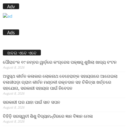
Adv
Ads
ଖବର ଏବେ ଏବେ
ପୌରାଚଂଳ ୧୯ ନମ୍ବର ୱାର୍ଡ଼ରେ କଂଗ୍ରେସ ପକ୍ଷରୁ ଶୁଖିଲା ଖାଦ୍ୟ ବଂଟନ
August 8, 2026
ଅସୁସ୍ଥ କୀର୍ତନ କଳାକାର ଲୋକନାଥ ବେହେରାଙ୍କ ସହାୟତାରେ ଆଗେଇଲା
ବଳାଜୀପଡ଼ା ଗ୍ରାମ କୀର୍ତନ ମଣ୍ଡଳୀ ରକ୍ତଦାନ ସହ ଚିକିତ୍ସା ଖର୍ଚ୍ଚରେ
ସହଯୋଗ, ସରକାରୀ ସହାୟତା ପାଇଁ ନିବେଦନ
August 8, 2026
ସରକାରୀ ଘର ଯାହା ପାଇଁ ସାତ ସପନ
August 8, 2026
ତିହିଡି଼ ସରସ୍ୱତୀ ଶିଶୁ ବିଦ୍ୟାମନ୍ଦିରରେ ଜ୍ଞାନ ବିଜ୍ଞାନ ମେଳା
August 8, 2026