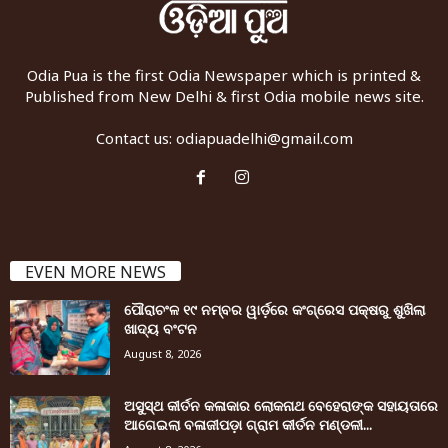
Odia Pua is the first Odia Newspaper which is printed &
Published from New Delhi & first Odia mobile news site.
Contact us:
odiapuadelhi@gmail.com
EVEN MORE NEWS
ପୌରାଚଂଳ ୧୯ ନମ୍ବର ୱାର୍ଡ଼ରେ କଂଗ୍ରେସ ପକ୍ଷରୁ ଶୁଖିଲା
ଖାଦ୍ୟ ବଂଟନ
August 8, 2026
ଅସୁସ୍ଥ କୀର୍ତନ କଳାକାର ଲୋକନାଥ ବେହେରାଙ୍କ ସହାୟତାରେ
ଆଗେଇଲା ବଳାଜୀପଡ଼ା ଗ୍ରାମ କୀର୍ତନ ମଣ୍ଡଳୀ...