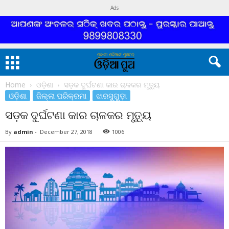
Ads
Home
ଓଡ଼ିଶା
ସଡ଼କ ଦୁର୍ଘଟଣା କାର ଚାଳକର ମୃତ୍ୟୁ
ଓଡ଼ିଶା
ଜିଲ୍ଲା ପରିକ୍ରମା
ଝାରସୁଗୁଡ଼ା
ସଡ଼କ ଦୁର୍ଘଟଣା କାର ଚାଳକର ମୃତ୍ୟୁ
By
admin
-
December 27, 2018
1006