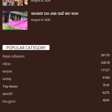
August 8, 2026
ସରକାରୀ ଘର ଯାହା ପାଇଁ ସାତ ସପନ
August 8, 2026
POPULAR CATEGORY
39170
ଜିଲ୍ଲା ପରିକ୍ରମା
24318
ଓଡ଼ିଶା
17127
ଭଦ୍ରକ
9169
ଜାତୀୟ
7541
Top News
6275
ରାଜନୀତି
4241
କେନ୍ଦୁଝର