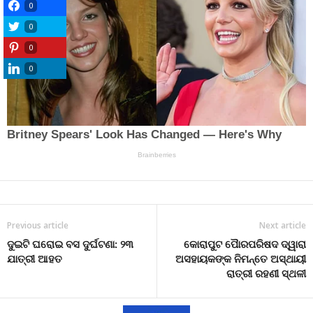
0
0
0
0
Previous article
Next article
ଦୁଇଟି ଘରୋଇ ବସ ଦୁର୍ଘଟଣା: ୨୩
କୋରାପୁଟ ପୈାରପରିଷଦ ଦ୍ୱାରା
ଯାତ୍ରୀ ଆହତ
ଅସହାୟକଙ୍କ ନିମନ୍ତେ ଅସ୍ଥାୟୀ
ରାତ୍ରୀ ରହଣୀ ସ୍ଥଳୀ