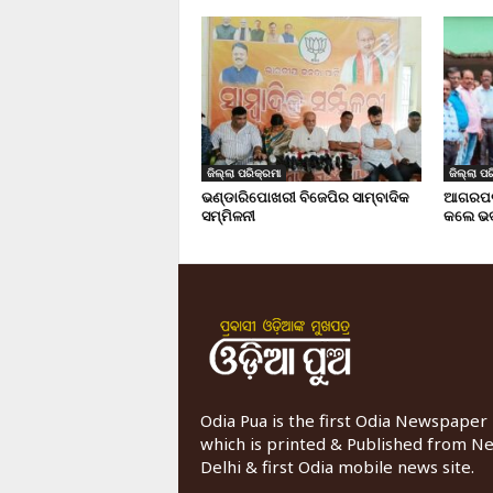
ଜିଲ୍ଲା ପରିକ୍ରମା
ଜିଲ୍ଲା ପର
ଭଣ୍ଡାରିପୋଖରୀ ବିଜେପିର ସାମ୍ବାଦିକ
ଆଗରପଡା
ସମ୍ମିଳନୀ
କଲେ ଭଦ
Odia Pua is the first Odia Newspaper
which is printed & Published from N
Delhi & first Odia mobile news site.