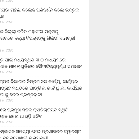
 6, 2026
ଡା ମହିଳା କଲେଜ ପରିଦର୍ଶନ କଲେ ଭଦ୍ରକ
ୟକ
 6, 2026
କ ଜିଲ୍ଲା ଦଳିତ ମହାସଂଘ ପକ୍ଷରୁ
ଗରରେ ବନ୍ୟା ବିପନ୍ନଙ୍କୁ ରିଲିଫ ସାମଗ୍ରୀ
ନ
 6, 2026
ଟ୍ର ପାଇଁ ମଧ୍ୟସ୍ଥତା ୩.୦ ମାଧ୍ୟମରେ
ାଧୀନ ମାମଲାଗୁଡ଼ିକର ସୌହାର୍ଦ୍ଦ୍ୟପୂର୍ଣ୍ଣ ସମାଧାନ
 6, 2026
୍ପଦ ବିଭାଗର ନିମ୍ନମାନର କାର୍ଯ୍ୟ, କାର୍ଯ୍ୟର
୍ତାହ ମଧ୍ୟରେ ଭାଙ୍ଗିଲା ଗାର୍ଡ ୱାଲ, କାର୍ଯ୍ୟର
ତା କୁ ନେଇ ପ୍ରଶ୍ନବାଚୀ
 6, 2026
ାରେ ପ୍ରମୁଖ ସଡ଼କ କ୍ଷତିଗ୍ରସ୍ତ ସ୍ଥିତି
୍ୟାନ କଲେ ଆର୍‌ଡ଼ି ସଚିବ
 6, 2026
ିଷ୍କାସନ ସମସ୍ୟା ନେଇ ପ୍ରଶାସନର ଦ୍ୱାରସ୍ତ
 ବରାଳପୋଖରୀ ଗ୍ରାମବାସୀ