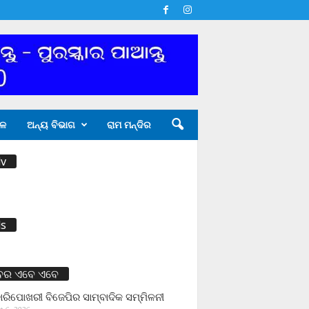
ଳ
ଅନ୍ୟ ବିଭାଗ
ରାମ ମନ୍ଦିର
v
s
ବର ଏବେ ଏବେ
ାରିପୋଖରୀ ବିଜେପିର ସାମ୍ବାଦିକ ସମ୍ମିଳନୀ