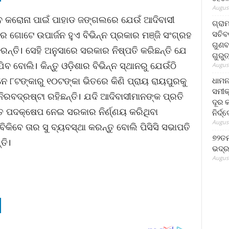
August
େ କରୋନା ପାଇଁ ପାହାଡ ଜଙ୍ଗଲରେ ଯେଉଁ ଆଦିବାସୀ
ଗ୍ରା
ସଚିବ
କର ଗୋଟେ ଉପାର୍ଜନ ହୁଏ ବିଭିନ୍ନ ପ୍ରକାର ମଞ୍ଜି ସଂଗ୍ରହ
ଗୁଣବ
ରନ୍ତି। ସେହି ଅନୁସାରେ ସରକାର ନିଷ୍ପତି କରିଛନ୍ତି ଯେ
ଗୁରୁ
ିବ ବୋଲି। କିନ୍ତୁ ଓଡ଼ିଶାର ବିଭିନ୍ନ ସ୍ଥାନରୁ ଯେଉଁଠି
August
େ ୮ଟଙ୍କାରୁ ୧୦ଟଙ୍କା ଭିତରେ କିଣି ପ୍ରାୟ ରାୟପୁରକୁ
ଧାମନ
ସମୀକ
ନିରବଦ୍ରଷ୍ଟା ରହିଛନ୍ତି। ଯଦି ଆଦିବାସୀମାନଙ୍କ ପ୍ରତି
ଦୂର କ
 ପଦକ୍ଷେପ ନେଇ ସରକାର ନିର୍ଣ୍ଣୟ କରିଥିବା
ନିର୍ଦ୍
August
ବିକିବେ ତାର ସୁ ବ୍ୟବସ୍ଥା କରନ୍ତୁ ବୋଲି ପିସିସି ସଭାପତି
୭୨ତମ
ତି।
ଭଦ୍ର
August