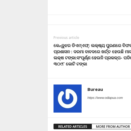
Previous article
କେନ୍ଦୁଝର ଡିଏମ୍‌ଏଫ୍‌: ଲକ୍ଷ୍ୟ ପୁରଣରେ ବିଫ
ପ୍ରଶାସନ : ଦରମା ବାବଦରେ ଖର୍ଚ୍ଚ ହେଉଛି ମା
ଲକ୍ଷ ଟଙ୍କା:ସଂପୂର୍ଣ୍ଣ ହେଉନି ପ୍ରକଳ୍ପ- ପଡିର
୩୦୯୮ କୋଟି ଟଙ୍କା
Bureau
https://www.odiapua.com
RELATED ARTICLES
MORE FROM AUTHOR