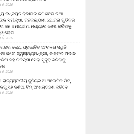
 6, 2026
ମ୍ୟ ଉନ୍ନୟନ ବିଭାଗର କମିଶନର ତଥା
ଙ୍କ ସମୀକ୍ଷା, ଜନକଲ୍ୟାଣ ଯୋଜନା ଗୁଡିକର
ତା ସହ ସମୟସୀମା ମଧ୍ୟରେ ଶେଷ କରିବାକୁ
ତ୍ୱାରୋପ
 6, 2026
ଗରର ବନ୍ୟା ପ୍ରଭାବିତ ଅଂଚଳର ସ୍ଥିତି
୍ଷା କଲେ ସ୍ୱାସ୍ଥ୍ୟମନ୍ତ୍ରୀ, ଡାକ୍ତର ଅଭାବ
ରିବା ସହ ଚିକିତ୍ସା ସେବା ସୁଦୃଢ଼ କରିବାକୁ
ଦେଶ
 6, 2026
 ରାଜ୍ୟସ୍ତରୀୟ ଜୁନିୟର ଆଥଲେଟିକ ମିଟ୍‌,
କରୁ ୧୬ ଜଣିଆ ଟିମ୍ ଅଂଶଗ୍ରହଣ କରିବେ
 6, 2026