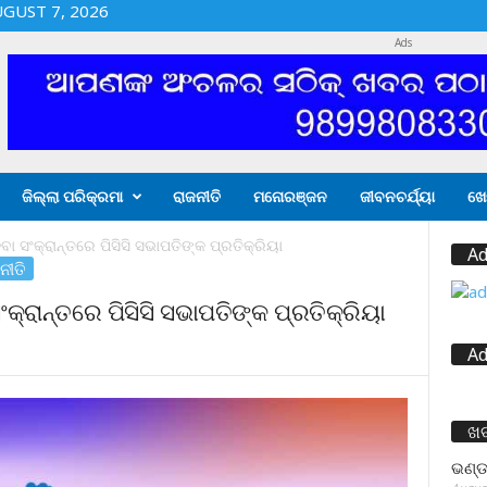
UGUST 7, 2026
Ads
ଜିଲ୍ଲା ପରିକ୍ରମା
ରାଜନୀତି
ମନୋରଞ୍ଜନ
ଜୀବନଚର୍ଯ୍ୟା
ଖେ
ବା ସଂକ୍ରାନ୍ତରେ ପିସିସି ସଭାପତିଙ୍କ ପ୍ରତିକ୍ରିୟା
Ad
ନୀତି
ଂକ୍ରାନ୍ତରେ ପିସିସି ସଭାପତିଙ୍କ ପ୍ରତିକ୍ରିୟା
Ad
ଖ
ଭଣ୍ଡ