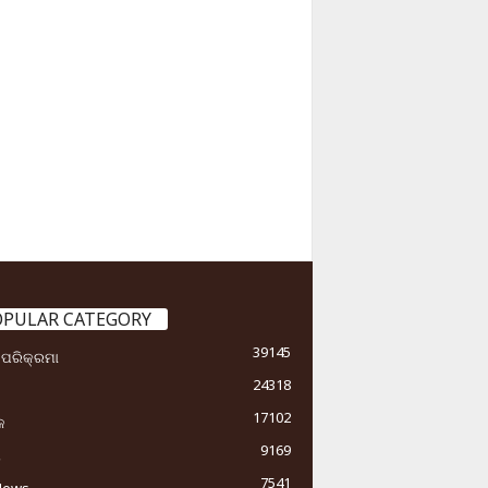
OPULAR CATEGORY
39145
ା ପରିକ୍ରମା
24318
17102
କ
9169
ୟ
7541
News