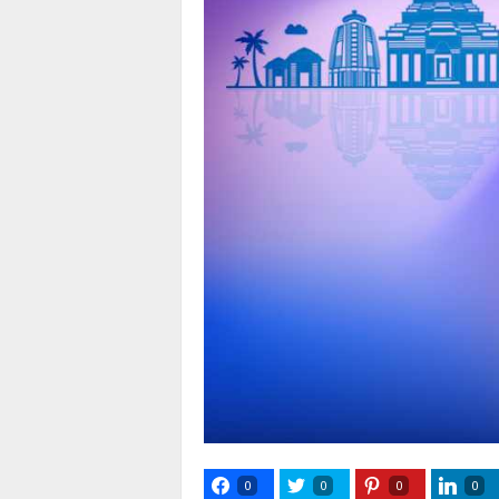
0
0
0
0