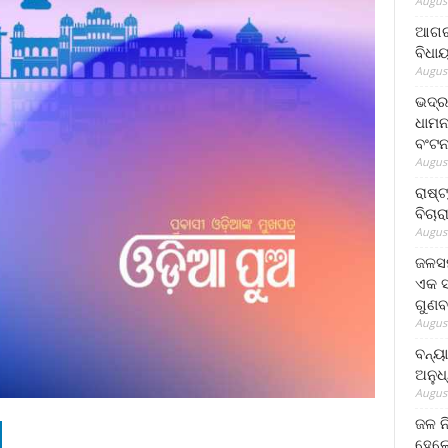
August
ଆଗରପ
ବିଧା
August
ଭଦ୍ର
ଧାମନ
ବଂଟ
August
ରାଷ୍
ବିଚାର
August
ଜଳସମ
ଏକ ସପ
ଗୁଣବ
August
ବନ୍ୟ
ଅନୁଧ
August
ଜଳ ନ
ହେଲେ