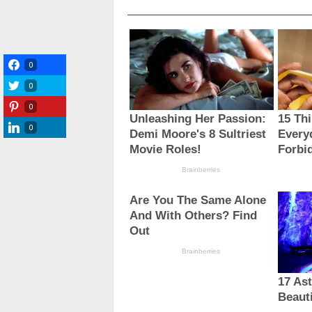
0
0
0
0