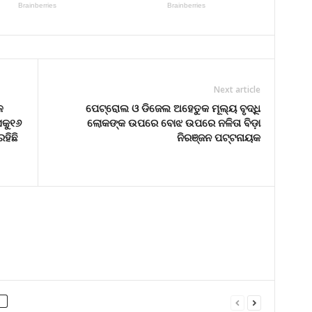
Next article
ଳ
ପେଟ୍ରୋଲ ଓ ଡିଜେଲ ଅହେତୁକ ମୂଲ୍ୟ ବୃଦ୍ଧି
ସକୁ୧୬
ଲୋକଙ୍କ ଉପରେ ବୋଝ ଉପରେ ନଳିତା ବିଡ଼ା
ହିଛି
ନିରଞ୍ଜନ ପଟ୍ଟନାୟକ