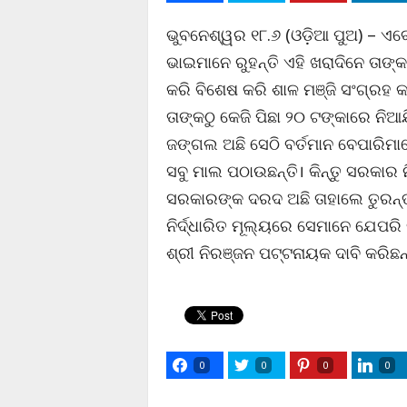
ଭୁବନେଶ୍ୱର ୧୮.୬ (ଓଡ଼ିଆ ପୁଅ) – ଏବ
ଭାଇମାନେ ରୁହନ୍ତି ଏହି ଖରାଦିନେ ତାଙ୍
କରି ବିଶେଷ କରି ଶାଳ ମଞ୍ଜି ସଂଗ୍ରହ କ
ତାଙ୍କଠୁ କେଜି ପିଛା ୨୦ ଟଙ୍କାରେ ନିଆଯ
ଜଙ୍ଗଲ ଅଛି ସେଠି ବର୍ତମାନ ବେପାରିମାନ
ସବୁ ମାଲ ପଠାଉଛନ୍ତି। କିନ୍ତୁ ସରକାର 
ସରକାରଙ୍କ ଦରଦ ଅଛି ତାହାଲେ ତୁରନ୍ତ
ନିର୍ଦ୍ଧାରିତ ମୂଲ୍ୟରେ ସେମାନେ ଯେପରି 
ଶ୍ରୀ ନିରଞ୍ଜନ ପଟ୍ଟନାୟକ ଦାବି କରିଛନ୍
0
0
0
0