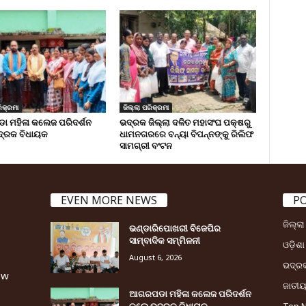
ିକ୍ରମା
ଜିଲ୍ଲା ପରିକ୍ରମା
 ମହିଳା କଲେଜ ପରିଦର୍ଶନ
ଭଦ୍ରକ ଜିଲ୍ଲା ଦଳିତ ମହାସଂଘ ପକ୍ଷରୁ
୍ରକ ବିଧାୟକ
ଧାମନଗରରେ ବନ୍ୟା ବିପନ୍ନଙ୍କୁ ରିଲିଫ
ସାମଗ୍ରୀ ବଂଟନ
EVEN MORE NEWS
P
ଜିଲ୍ଲ
ଭଣ୍ଡାରିପୋଖରୀ ବିଜେପିର
ସାମ୍ବାଦିକ ସମ୍ମିଳନୀ
ଓଡ଼ିଶା
August 6, 2026
ଭଦ୍ର
ew
ଜାତୀ
ଆଗରପଡା ମହିଳା କଲେଜ ପରିଦର୍ଶନ
କଲେ ଭଦ୍ରକ ବିଧାୟକ
Top 