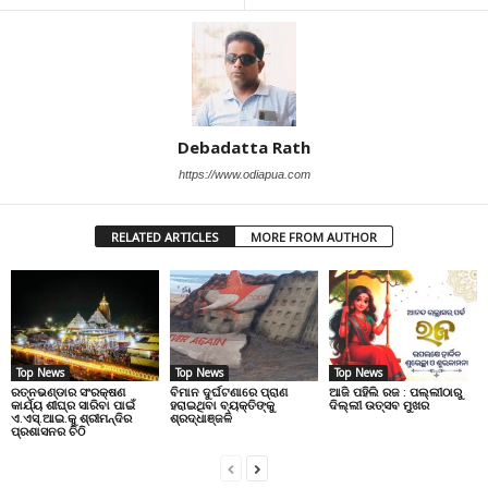
Debadatta Rath
https://www.odiapua.com
RELATED ARTICLES
MORE FROM AUTHOR
Top News
Top News
Top News
ରତ୍ନଭଣ୍ଡାର ସଂରକ୍ଷଣ
ବିମାନ ଦୁର୍ଘଟଣାରେ ପ୍ରାଣ
ଆଜି ପହିଲି ରଜ : ପଲ୍ଲୀଠାରୁ
କାର୍ଯ୍ୟ ଶୀଘ୍ର ସାରିବା ପାଇଁ
ହରାଇଥିବା ବ୍ୟକ୍ତିଙ୍କୁ
ଦିଲ୍ଲୀ ଉତ୍ସବ ମୁଖର
ଏ.ଏସ୍.ଆଇ.କୁ ଶ୍ରୀମନ୍ଦିର
ଶ୍ରଦ୍ଧାଞ୍ଜଳି
ପ୍ରଶାସନର ଚିଠି