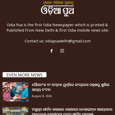
Odia Pua is the first Odia Newspaper which is printed &
Published from New Delhi & first Odia mobile news site.
Contact us:
odiapuadelhi@gmail.com
EVEN MORE NEWS
ପୌରାଚଂଳ ୧୯ ନମ୍ବର ୱାର୍ଡ଼ରେ କଂଗ୍ରେସ ପକ୍ଷରୁ ଶୁଖିଲା
ଖାଦ୍ୟ ବଂଟନ
August 8, 2026
ଅସୁସ୍ଥ କୀର୍ତନ କଳାକାର ଲୋକନାଥ ବେହେରାଙ୍କ ସହାୟତାରେ
ଆଗେଇଲା ବଳାଜୀପଡ଼ା ଗ୍ରାମ କୀର୍ତନ ମଣ୍ଡଳୀ...