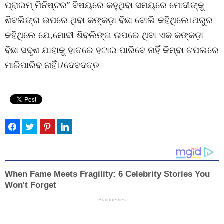
ପ୍ରାଇମ୍ ମିନିଷ୍ଟର” ବିଷୟରେ କହୁଥିବା ସମୟରେ ମୋଦୀଙ୍କୁ
ଶିବଲିଙ୍ଗ ଉପରେ ଥିବା କଙ୍କଡ଼ା ବିଛା ବୋଲି କହିଥିଲେ।ଥରୁର
କହିଥିଲେ ଯେ,ମୋଦୀ ଶିବଲିଙ୍ଗ ଉପରେ ଥିବା ଏକ କଙ୍କଡ଼ା
ବିଛା ସଦୃଶ ଯାହାକୁ ହାତରେ ହଟାଇ ପାରିବେ ନାହିଁ କିମ୍ବା ଚପଲରେ
ମାରିପାରିବ ନାହିଁ।/ଦେବଦତ୍ତ