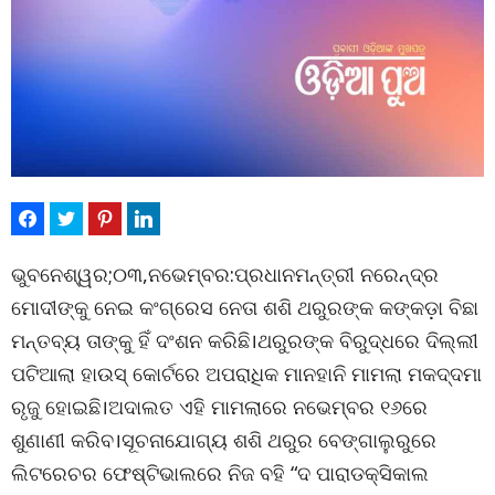
ଭୁବନେଶ୍ୱର;୦୩,ନଭେମ୍ବର:ପ୍ରଧାନମନ୍ତ୍ରୀ ନରେନ୍ଦ୍ର
ମୋଦୀଙ୍କୁ ନେଇ କଂଗ୍ରେସ ନେତା ଶଶି ଥରୁରଙ୍କ କଙ୍କଡ଼ା ବିଛା
ମନ୍ତବ୍ୟ ତାଙ୍କୁ ହିଁ ଦଂଶନ କରିଛି।ଥରୁରଙ୍କ ବିରୁଦ୍ଧରେ ଦିଲ୍ଲୀ
ପଟିଆଲା ହାଉସ୍ କୋର୍ଟରେ ଅପରାଧିକ ମାନହାନି ମାମଲା ମକଦ୍ଦମା
ରୃଜୁ ହୋଇଛି।ଅଦାଲତ ଏହି ମାମଲାରେ ନଭେମ୍ବର ୧୬ରେ
ଶୁଣାଣୀ କରିବ।ସୂଚନାଯୋଗ୍ୟ ଶଶି ଥରୁର ବେଙ୍ଗାଲୁରୁରେ
ଲିଟରେଚର ଫେଷ୍ଟିଭାଲରେ ନିଜ ବହି “ଦ ପାରାଡକ୍ସିକାଲ