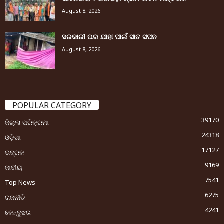
August 8, 2026
ସରକାରୀ ଘର ଯାହା ପାଇଁ ସାତ ସପନ
August 8, 2026
POPULAR CATEGORY
39170
ଜିଲ୍ଲା ପରିକ୍ରମା
24318
ଓଡ଼ିଶା
17127
ଭଦ୍ରକ
9169
ଜାତୀୟ
7541
Top News
6275
ରାଜନୀତି
4241
କେନ୍ଦୁଝର