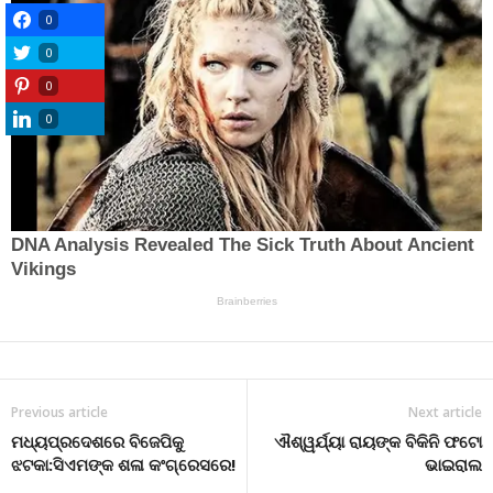
0
0
0
0
Previous article
Next article
ମଧ୍ୟପ୍ରଦେଶରେ ବିଜେପିକୁ
ଐଶ୍ୱର୍ଯ୍ୟା ରାୟଙ୍କ ବିକିନି ଫଟୋ
ଝଟକା:ସିଏମଙ୍କ ଶଳା କଂଗ୍ରେସରେ!
ଭାଇରାଲ