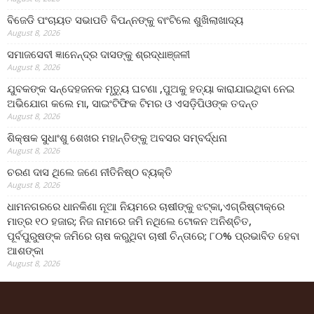
ବିଜେଡି ପଂଚାୟତ ସଭାପତି ବିପନ୍ନଙ୍କୁ ବାଂଟିଲେ ଶୁଖିଲାଖାଦ୍ୟ
August 8, 2026
ସମାଜସେବୀ ଜ୍ଞାନେନ୍ଦ୍ର ଦାସଙ୍କୁ ଶ୍ରଦ୍ଧାଞ୍ଜଳୀ
August 8, 2026
ଯୁବକଙ୍କ ସନ୍ଦେହଜନକ ମୃତ୍ୟୁ ଘଟଣା ,ପୁଅକୁ ହତ୍ୟା କାରାଯାଇଥିବା ନେଇ
ଅଭିଯୋଗ କଲେ ମା, ସାଇଂଟିଫିକ ଟିମର ଓ ଏସଡ଼ିପିଓଙ୍କ ତଦନ୍ତ
August 8, 2026
ଶିକ୍ଷକ ସୁଧାଂଶୁ ଶେଖର ମହାନ୍ତିଙ୍କୁ ଅବସର ସମ୍ବର୍ଦ୍ଧନା
August 8, 2026
ଚରଣ ଦାସ ଥିଲେ ଜଣେ ନୀତିନିଷ୍ଠ ବ୍ୟକ୍ତି
August 8, 2026
ଧାମନଗରରେ ଧାନକିଣା ନୂଆ ନିୟମରେ ଚାଷୀଙ୍କୁ ଝଟ୍‌କା,ଏଗ୍ରିଷ୍ଟାକ୍‌ରେ
ମାତ୍ର ୧୦ ହଜାର; ନିଜ ନାମରେ ଜମି ନଥିଲେ ଟୋକନ ଅନିଶ୍ଚିତ,
ପୂର୍ବପୁରୁଷଙ୍କ ଜମିରେ ଚାଷ କରୁଥିବା ଚାଷୀ ଚିନ୍ତାରେ; ୮୦% ପ୍ରଭାବିତ ହେବା
ଆଶଙ୍କା
August 8, 2026