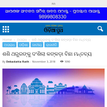
Ads
Home
ଅପରାଧ
ଶଶି ଥରୁରଙ୍କୁ ଦଂଶିଲା କଙ୍କଡ଼ା ବିଛା ମନ୍ତବ୍ୟ
ଅପରାଧ
ଓଡ଼ିଶା
ଜାତୀୟ
ରାଜନୀତି
ଶଶି ଥରୁରଙ୍କୁ ଦଂଶିଲା କଙ୍କଡ଼ା ବିଛା ମନ୍ତବ୍ୟ
By
Debadatta Rath
-
November 3, 2018
1090