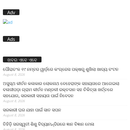
Adv
Ads
ଖବର ଏବେ ଏବେ
ପୌରାଚଂଳ ୧୯ ନମ୍ବର ୱାର୍ଡ଼ରେ କଂଗ୍ରେସ ପକ୍ଷରୁ ଶୁଖିଲା ଖାଦ୍ୟ ବଂଟନ
August 8, 2026
ଅସୁସ୍ଥ କୀର୍ତନ କଳାକାର ଲୋକନାଥ ବେହେରାଙ୍କ ସହାୟତାରେ ଆଗେଇଲା
ବଳାଜୀପଡ଼ା ଗ୍ରାମ କୀର୍ତନ ମଣ୍ଡଳୀ ରକ୍ତଦାନ ସହ ଚିକିତ୍ସା ଖର୍ଚ୍ଚରେ
ସହଯୋଗ, ସରକାରୀ ସହାୟତା ପାଇଁ ନିବେଦନ
August 8, 2026
ସରକାରୀ ଘର ଯାହା ପାଇଁ ସାତ ସପନ
August 8, 2026
ତିହିଡି଼ ସରସ୍ୱତୀ ଶିଶୁ ବିଦ୍ୟାମନ୍ଦିରରେ ଜ୍ଞାନ ବିଜ୍ଞାନ ମେଳା
August 8, 2026