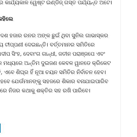
 କାର୍ଯ୍ୟକାଳ ୱେଷ୍ଟ ଇଣ୍ଡିଜ୍ ଗସ୍ତ ପର୍ଯ୍ୟନ୍ତ ଅଟେ।
କହିଲେ
 ଦଶ ହଜାର ରନର ଅଙ୍କ ଛୁଇଁ ଥିବା ସୁନିଲ ଗାଭାସ୍କର
ଟୀପ୍ପଣୀ ଦେଇଛନ୍ତି। ବର୍ତ୍ତମାନର ସମିତିରେ
 ସିଂହ, ଦେବାଂଗ ଗାନ୍ଧୀ, ଜତୀନ ପରାଞ୍ଜପେ ଏବଂ
୍କ ମଧ୍ୟରେ ଅନ୍ତିମ ଦୁଇଜଣ କେବଳ ୱାନଡେ କ୍ରିକେଟ
ି, ଏବେ ଶିଘ୍ର ହିଁ ନୂଆ ଚୟନ ସମିତିର ନିର୍ବାଚନ ହେବ।
େବେ ଯେଉଁମାନଙ୍କୁ ସହଜରେ ଶିକାର ବନାଯାଇପାରିବ
ାରେ ନିଜର କଥାକୁ ଶକ୍ତିର ସହ ରଖି ପାରିବେ।