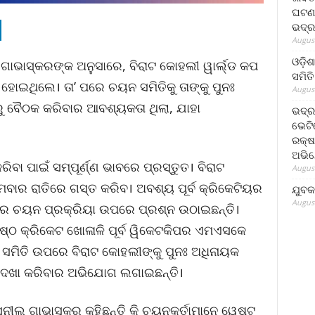
ଘଟଣା
ଭଦ୍ର
August
ଓଡ଼ିଶ
ଲ ଗାଭାସ୍କରଙ୍କ ଅନୁସାରେ, ବିରାଟ କୋହଲୀ ୱାର୍ଲ୍ଡ କପ
ସମିତି
ୋଇଥିଲେ। ତା’ ପରେ ଚୟନ ସମିତିକୁ ତାଙ୍କୁ ପୁନଃ
August
ବରୁ ବୈଠକ କରିବାର ଆବଶ୍ୟକତା ଥିଲା, ଯାହା
ଭଦ୍ର
ଭେଟି
ରକ୍ଷ
ଅଭି
ବା ପାଇଁ ସମ୍ପୂର୍ଣ୍ଣ ଭାବରେ ପ୍ରସ୍ତୁତ। ବିରାଟ
August
ାର ରାତିରେ ଗସ୍ତ କରିବ। ଅବଶ୍ୟ ପୂର୍ବ କ୍ରିକେଟିୟର
ଯୁବକ
August
ିମର ଚୟନ ପ୍ରକ୍ରିୟା ଉପରେ ପ୍ରଶ୍ନ ଉଠାଇଛନ୍ତି।
ଷ୍ଠ କ୍ରିକେଟ ଖୋଳାଳି ପୂର୍ବ ୱିକେଟକିପର ଏମଏସକେ
ସମିତି ଉପରେ ବିରାଟ କୋହଲୀଙ୍କୁ ପୁନଃ ଅଧିନାୟକ
ଦେଖା କରିବାର ଅଭିଯୋଗ ଲଗାଇଛନ୍ତି।
ନୀଲ ଗାଭାସ୍କର କହିଛନ୍ତି କି ଚୟନକର୍ତାମାନେ ୱେଷ୍ଟ