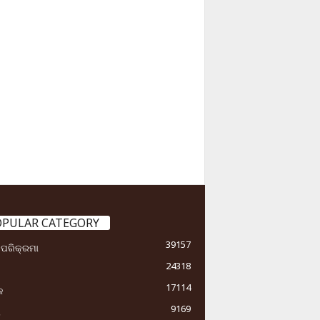
OPULAR CATEGORY
39157
ା ପରିକ୍ରମା
24318
17114
କ
9169
ୟ