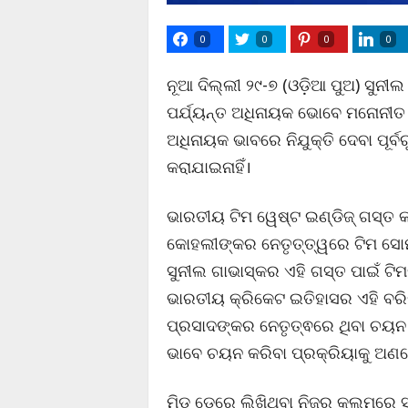
0
0
0
0
ନୂଆ ଦିଲ୍ଲୀ ୨୯-୭ (ଓଡ଼ିଆ ପୁଅ) ସୁନୀ
ପର୍ଯ୍ୟନ୍ତ ଅଧିନାୟକ ଭୋବେ ମନୋନୀତ ହ
ଅଧିନାୟକ ଭାବରେ ନିଯୁକ୍ତି ଦେବା ପୂର୍
କରାଯାଇନାହିଁ।
ଭାରତୀୟ ଟିମ ୱେଷ୍ଟ ଇଣ୍ଡିଜ୍ ଗସ୍ତ କରି
କୋହଲୀଙ୍କର ନେତୃତ୍ତ୍ୱରେ ଟିମ ସୋମବ
ସୁନୀଲ ଗାଭାସ୍କର ଏହି ଗସ୍ତ ପାଇଁ ଟ
ଭାରତୀୟ କ୍ରିକେଟ ଇତିହାସର ଏହି ବରି
ପ୍ରସାଦଙ୍କର ନେତୃତ୍ଵରେ ଥିବା ଚୟନ 
ଭାବେ ଚୟନ କରିବା ପ୍ରକ୍ରିୟାକୁ ଅଣ
ମିଡ ଡେରେ ଲିଖିଥିବା ନିଜର କଲମରେ ସୁ