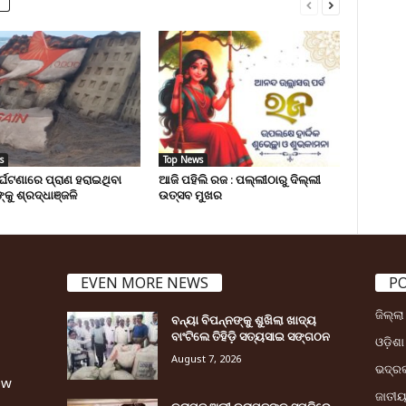
s
Top News
ୁର୍ଘଟଣାରେ ପ୍ରାଣ ହରାଇଥିବା
ଆଜି ପହିଲି ରଜ : ପଲ୍ଲୀଠାରୁ ଦିଲ୍ଲୀ
୍କୁ ଶ୍ରଦ୍ଧାଞ୍ଜଳି
ଉତ୍ସବ ମୁଖର
EVEN MORE NEWS
P
ଜିଲ୍ଲ
ବନ୍ୟା ବିପନ୍ନଙ୍କୁ ଶୁଖିଲା ଖାଦ୍ୟ
ବାଂଟିଲେ ତିହିଡି଼ ସତ୍ୟସାଇ ସଙ୍ଗଠନ
ଓଡ଼ିଶା
August 7, 2026
ଭଦ୍ର
ew
ଜାତୀ