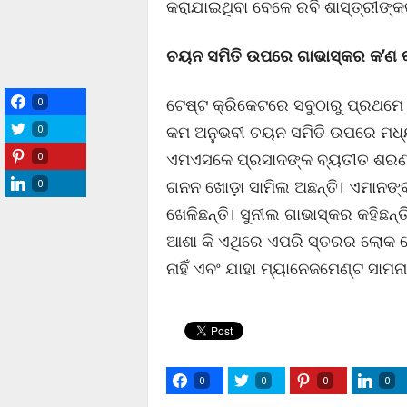
କରାଯାଇଥିବା ବେଳେ ରବି ଶାସ୍ତ୍ରୀଙ୍କର
ଚୟନ ସମିତି ଉପରେ ଗାଭାସ୍କର କ’ଣ 
ଟେଷ୍ଟ କ୍ରିକେଟରେ ସବୁଠାରୁ ପ୍ରଥମେ
0
କମ ଅନୁଭବୀ ଚୟନ ସମିତି ଉପରେ ମଧ୍ୟ 
0
ଏମଏସକେ ପ୍ରସାଦଙ୍କ ବ୍ୟତୀତ ଶରଣଦୀପ
0
ଗନନ ଖୋଡ଼ା ସାମିଲ ଅଛନ୍ତି। ଏମାନଙ
0
ଖେଳିଛନ୍ତି। ସୁନୀଲ ଗାଭାସ୍କର କହିଛନ୍ତ
ଆଶା କି ଏଥିରେ ଏପରି ସ୍ତରର ଲୋକ ହ
ନାହିଁ ଏବଂ ଯାହା ମ୍ୟାନେଜମେଣ୍ଟ ସାମନ
0
0
0
0