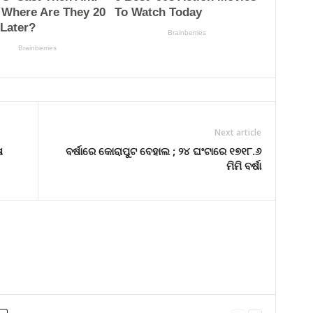
Next article
ଷ
ବର୍ଷାରେ କୋରାପୁଟ ବେହାଲ ; ୨୪ ଘଂଟାରେ ୧୭୧୮.୬
ମିମି ବର୍ଷା