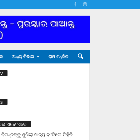
ଳ
ଅନ୍ୟ ବିଭାଗ
ରାମ ମନ୍ଦିର
v
s
ବର ଏବେ ଏବେ
 ବିପନ୍ନଙ୍କୁ ଶୁଖିଲା ଖାଦ୍ୟ ବାଂଟିଲେ ତିହିଡି଼