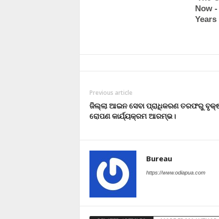
Previous article
ଜିଲ୍ଲା ଆଇନ ସେବା ପ୍ରାଧିକରଣ ତରଫରୁ ବୃକ୍
ରୋପଣ କାର୍ଯ୍ୟକ୍ରମ ଆରମ୍ଭ।
Bureau
https://www.odiapua.com