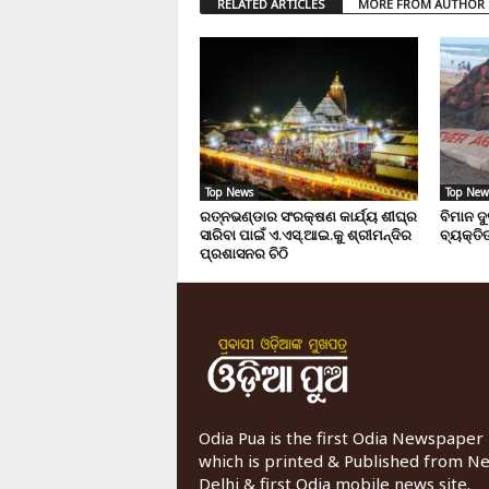
RELATED ARTICLES
MORE FROM AUTHOR
Top News
Top New
ରତ୍ନଭଣ୍ଡାର ସଂରକ୍ଷଣ କାର୍ଯ୍ୟ ଶୀଘ୍ର
ବିମାନ ଦ
ସାରିବା ପାଇଁ ଏ.ଏସ୍.ଆଇ.କୁ ଶ୍ରୀମନ୍ଦିର
ବ୍ୟକ୍ତିଙ
ପ୍ରଶାସନର ଚିଠି
Odia Pua is the first Odia Newspaper
which is printed & Published from N
Delhi & first Odia mobile news site.