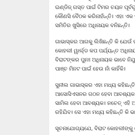
ଇଣ୍ଡିଜ୍ ଗସ୍ତ ପାଇଁ ଟିମର ଚୟନ ପୂର୍ବ
କୌଣସି ବୈଠକ କରିନାହାଁନ୍ତି। ଏହା ଏକ
ସମିତିର ଖୁସିରେ ଅଧିନାୟକ ବନିଛନ୍ତି।
ଗାଭାସ୍କର ଆଗକୁ ଲିଖିଛନ୍ତି କି ଯେଉଁ ପ
କୋହଲୀ ୱାର୍ଲ୍ଡ କପ ପର୍ଯ୍ୟନ୍ତ ଅଧି
ବିରାଟଙ୍କର ପୁନଃ ଅଧିନାୟକ ଭାବେ ନିଯ
ପାଞ୍ଚ ମିନଟ ପାଇଁ ହେଉ ନାଁ କାହିଁକି।
ସୁନୀଲ ଗାଭାସ୍କର ଏହା ମଧ୍ୟ କହିଛନ୍ତି
ଆସୋସିଏସନର ଗଠନ ହେବା ଆବଶ୍ୟକ। ଯ
ସାମିଲ ହେବା ଆବଶ୍ୟକ। ନଚେତ୍ ଏହି 
ରହିଯିବ। ସେ ଏହା ମଧ୍ୟ କହିଛନ୍ତି କି
ସୂଚନାଯୋଗ୍ୟଯେ, ବିରାଟ କୋହଲୀଙ୍କୁ