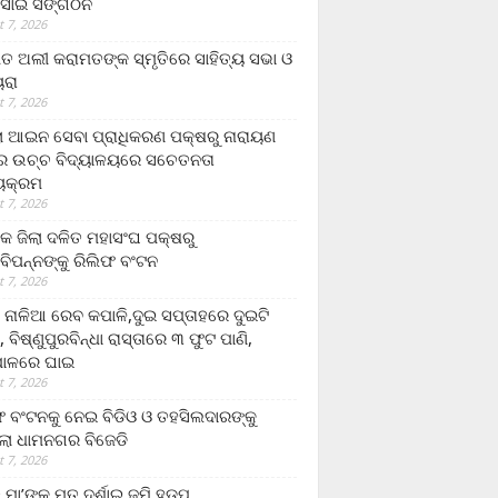
ସାଇ ସଙ୍ଗଠନ
 7, 2026
ତ ଅଲୀ କରାମତଙ୍କ ସ୍ମୃତିରେ ସାହିତ୍ୟ ସଭା ଓ
ୟରା
 7, 2026
ଲା ଆଇନ ସେବା ପ୍ରାଧିକରଣ ପକ୍ଷରୁ ନାରାୟଣ
୍ର ଉଚ୍ଚ ବିଦ୍ୟାଳୟରେ ସଚେତନତା
୍ୟକ୍ରମ
 7, 2026
କ ଜିଲା ଦଳିତ ମହାସଂଘ ପକ୍ଷରୁ
ାବିପନ୍ନଙ୍କୁ ରିଲିଫ ବଂଟନ
 7, 2026
ା ନାଳିଆ ରେବ କପାଳି,ଦୁଇ ସପ୍ତାହରେ ଦୁଇଟି
, ବିଷ୍ଣୁପୁରବିନ୍ଧା ରାସ୍ତାରେ ୩ ଫୁଟ ପାଣି,
ାଳରେ ଘାଇ
 7, 2026
ଫ ବଂଟନକୁ ନେଇ ବିଡିଓ ଓ ତହସିଲଦାରଙ୍କୁ
ଲା ଧାମନଗର ବିଜେଡି
 7, 2026
 ମା’ଙ୍କୁ ମୃତ ଦର୍ଶାଇ ଜମି ହଡ଼ପ