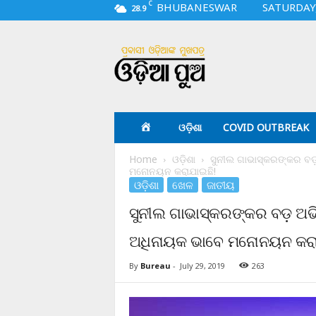
C
BHUBANESWAR
SATURDAY,
28.9
O
d
i
a
p
u
a
ଓଡ଼ିଶା
COVID OUTBREAK
.
c
Home
ଓଡ଼ିଶା
ସୁନୀଲ ଗାଭାସ୍କରଙ୍କର ବଡ
o
ମନୋନୟନ କରାଯାଇଛି!
m
ଓଡ଼ିଶା
ଖେଳ
ଜାତୀୟ
ସୁନୀଲ ଗାଭାସ୍କରଙ୍କର ବଡ଼ ଅଭ
ଅଧିନାୟକ ଭାବେ ମନୋନୟନ କରା
By
Bureau
-
July 29, 2019
263