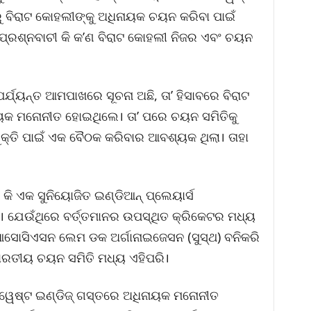
ରୁ ବିରାଟ କୋହଲୀଙ୍କୁ ଅଧିନାୟକ ଚୟନ କରିବା ପାଇଁ
 ପ୍ରଶ୍ନବାଚୀ କି କ’ଣ ବିରାଟ କୋହଲୀ ନିଜର ଏବଂ ଚୟନ
ର୍ଯ୍ୟନ୍ତ ଆମପାଖରେ ସୂଚନା ଅଛି, ତା’ ହିସାବରେ ବିରାଟ
ନାୟକ ମନୋନୀତ ହୋଇଥିଲେ। ତା’ ପରେ ଚୟନ ସମିତିକୁ
ୁକ୍ତି ପାଇଁ ଏକ ବୈଠକ କରିବାର ଆବଶ୍ୟକ ଥିଲା। ତାହା
 କି ଏକ ସୁନିୟୋଜିତ ଇଣ୍ଡିଆନ୍ ପ୍ଲେୟାର୍ସ
େଉଁଥିରେ ବର୍ତ୍ତମାନର ଉପସ୍ଥିତ କ୍ରିକେଟର ମଧ୍ୟ
ଆସୋସିଏସନ ଲେମ ଡକ ଅର୍ଗାନାଇଜେସନ (ସୁସ୍ଥ) ବନିକରି
 ଭାରତୀୟ ଚୟନ ସମିତି ମଧ୍ୟ ଏହିପରି।
 ୱେଷ୍ଟ ଇଣ୍ଡିଜ୍ ଗସ୍ତରେ ଅଧିନାୟକ ମନୋନୀତ