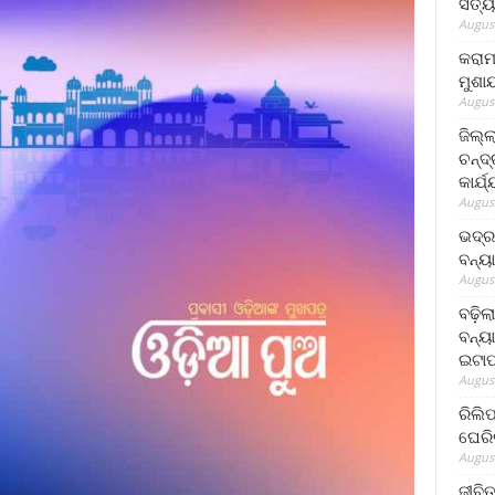
ସତ୍ୟ
August
କରାମ
ମୁଶା
August
ଜିଲ୍
ଚନ୍ଦ
କାର୍ଯ
August
ଭଦ୍ର
ବନ୍ୟ
August
ବଢ଼ିଲ
ବନ୍ୟା
ଇଟାପ
August
ରିଲି
ଘେରି
August
ଜୀବିତ