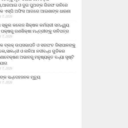
,ଆରଆଇ ଓ ଦୁଇ ପୁଅଙ୍କ ଗିରଫ ଦାବିରେ
କ ଏସ୍‌ପି ଅଫିସ ଆଗରେ ଆଇଶାଙ୍କ ଧାରଣା
 7, 2026
ା ସ୍କୁଲ କଲେଜ ଶିକ୍ଷକ କର୍ମଚାରୀ ସମନ୍ୱୟ
 ପକ୍ଷରୁ ଗଣଶିକ୍ଷା ମନ୍ତ୍ରୀଙ୍କୁ ଦାବିପତ୍ର
 7, 2026
କ ବ୍ଲକ୍ ଉପସଭାପତି ଓ ସରପଂଚ ଜିଲାପାଳଙ୍କୁ
ଲେ,ସାଳନ୍ଦୀ ଓ ନାଳିଆ ନଦୀବନ୍ଧ ଗୁଡିକର
ଣାବେକ୍ଷଣ ଅଭାବରୁ ମନୁଷ୍ୟକୃତ ବନ୍ୟା ସୃଷ୍ଟି
ଯୋଗ
 7, 2026
ଙ୍କ ସନ୍ଦେହଜନକ ମୃତ୍ୟୁ
 7, 2026