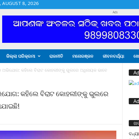
 AUGUST 8, 2026
Ads
ଜିଲ୍ଲା ପରିକ୍ରମା
ରାଜନୀତି
ମନୋରଞ୍ଜନ
ଜୀବନଚର୍ଯ୍ୟା
ଖେ
଼ ଅଭିଯୋଗ: କହିଲେ ବିରାଟ କୋହଲୀଙ୍କୁ ଭୁଲରେ ଅଧିନାୟକ ଭାବେ
Ad
ିଯୋଗ: କହିଲେ ବିରାଟ କୋହଲୀଙ୍କୁ ଭୁଲରେ
Ad
ଯାଇଛି!
ଖ
ବନ୍ୟା