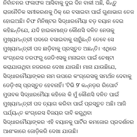
ନିର୍ବାଚନର ଫଳାଫଳ ଆସିବାକୁ ଦୁଇ ଦିନ ବାକୀ ଅଛି, କିନ୍ତୁ
ରାଜନୈତିକ ସମୀକରଣକୁ ଠିକ୍ ରେ ବସାଇବା ପାଇଁ ଗୁଣାଭାଗ ତେଜ
ହୋଇଅଛି। ଚିଫ ମିନିଷ୍ଟର ସିଦ୍ଧାରମୈୟା ବଡ଼ ବୟାନ ଦେଇ
କହିଛନ୍ତିଯେ, ଯଦି ହାଇକମାଣ୍ଡ କୌଣସି ଦଳିତ ନେତାକୁ
ମୁଖ୍ୟମନ୍ତ୍ରୀ ପଦରେ ବସାଇବାକୁ ଚାହୁଁଛନ୍ତି ତେବେ ସେ
ମୁଖ୍ୟମନ୍ତ୍ରୀ ପଦ ଛାଡ଼ିବାକୁ ପ୍ରସ୍ତୁତ ଅଛନ୍ତି। ଏଥିରେ
କଂଗ୍ରେସ ତରଫରୁ ଜେଡିଏସକୁ ମନାଇବା ପାଇଁ ଚେଷ୍ଟା
କରାଯାଉଥିବା ନଜରରେ ଦେଖା ଯାଉଛି। ମାନା ଯାଉଛିଯେ,
ସିଦ୍ଧାରମୈୟାଙ୍କର ନାମ ଉପରେ କଂଗ୍ରେସକୁ ସମର୍ଥନ ଦେବାକୁ
ଡେଡ଼ିଏସ୍ ପ୍ରସ୍ତୁତ ହେବନାହିଁ। ‘ଟିଭି 9’ କନ୍ନଡ଼ର ରିପୋର୍ଟ
ମୁତାବକ ସିଦ୍ଧାରମୈୟା କହିଲେ କି ମୁଁ କୌଣସି ଦଳିତ ପାଇଁ
ମୁଖ୍ୟମନ୍ତ୍ରୀ ପଦ ତ୍ୟାଗ କରିବା ପାଇଁ ପ୍ରସ୍ତୁତ ଅଛି। ଆଜି
ପର୍ଯ୍ୟନ୍ତ କଂଗ୍ରେସ ବିଜୟର ଦାବି କରୁଥିବା
ସିଦ୍ଧାରମୈୟାଙ୍କର ଏହି ବୟାନକୁ ପାର୍ଟିର କମଜୋର ପ୍ରଦର୍ଶନର
ଆଶଂକାରେ ଜୋଡ଼ିକରି ଦେଖା ଯାଉଛି।