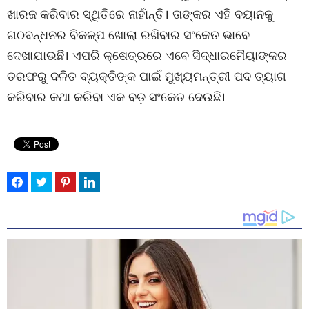
ଖାରଜ କରିବାର ସ୍ଥିତିରେ ନାହାଁନ୍ତି। ତାଙ୍କର ଏହି ବୟାନକୁ
ଗଠବନ୍ଧନର ବିକଳ୍ପ ଖୋଲା ରଖିବାର ସଂକେତ ଭାବେ
ଦେଖାଯାଉଛି। ଏପରି କ୍ଷେତ୍ରରେ ଏବେ ସିଦ୍ଧାରମୈୟାଙ୍କର
ତରଫରୁ ଦଳିତ ବ୍ୟକ୍ତିଙ୍କ ପାଇଁ ମୁଖ୍ୟମନ୍ତ୍ରୀ ପଦ ତ୍ୟାଗ
କରିବାର କଥା କରିବା ଏକ ବଡ଼ ସଂକେତ ଦେଉଛି।