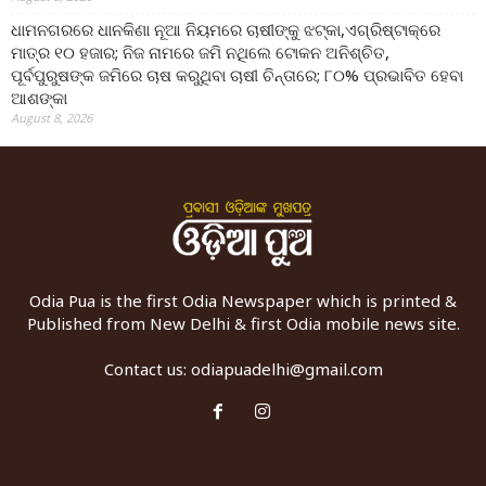
ଧାମନଗରରେ ଧାନକିଣା ନୂଆ ନିୟମରେ ଚାଷୀଙ୍କୁ ଝଟ୍‌କା,ଏଗ୍ରିଷ୍ଟାକ୍‌ରେ
ମାତ୍ର ୧୦ ହଜାର; ନିଜ ନାମରେ ଜମି ନଥିଲେ ଟୋକନ ଅନିଶ୍ଚିତ,
ପୂର୍ବପୁରୁଷଙ୍କ ଜମିରେ ଚାଷ କରୁଥିବା ଚାଷୀ ଚିନ୍ତାରେ; ୮୦% ପ୍ରଭାବିତ ହେବା
ଆଶଙ୍କା
August 8, 2026
Odia Pua is the first Odia Newspaper which is printed &
Published from New Delhi & first Odia mobile news site.
Contact us:
odiapuadelhi@gmail.com