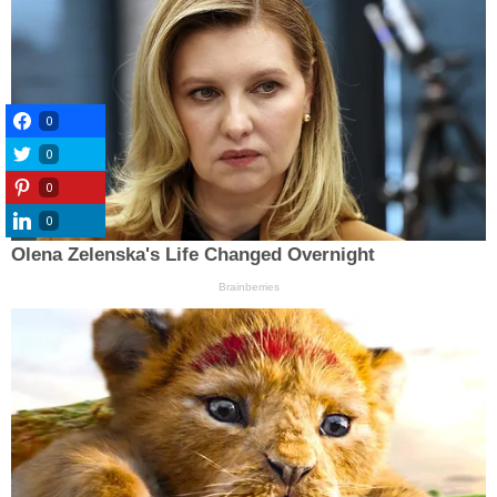
0
0
0
0