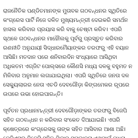
ରାଜନୈତିକ ପଣ୍ଡିତମାନଙ୍କ ମୁତାବକ ଗଠବନ୍ଧନର ସ୍ଥିତିରେ
କଂଗ୍ରେସ ପାର୍ଟି ନିଜେ ଦଳିତ ମୁଖ୍ୟମନ୍ତ୍ରୀ ଦେଇକରି ସମର୍ଥନ
ହାସଲ କରିବାର ପ୍ରୟାସ କରି ବାକୁ ଚେଷ୍ଟା କରିବ। ଏପରି
ସ୍ଥଳେ ଗଠବନ୍ଧନର ମାହୌଲକୁ ପୂର୍ବରୁ ପ୍ରସ୍ତୁତ କରିବାର
ରଣନୀତି ଅନୁଯାୟୀ ସିଦ୍ଧାରମୈୟାଙ୍କର ତରଫରୁ ଏହି ବୟାନ
ଆସିଛି। ମତଦାନ ପରେ ଶନିବାରଦିନ ସଂଧ୍ୟାରେ ଆସିଥିବା
ଅଧିକତମ ଏଗ୍ଜିଟ ପୋଲ୍ସରେ କୌଣସି ମଧ୍ୟ ଦଳକୁ ବହୁମତ ନ
ମିଳିବାର ଅନୁମାନ ଲଗାଯାଇଥିଲା। ଏପରି ସ୍ଥିତିରେ ଜନତା ଦଳ
ସେକ୍ୟୁଲାରର ନେତା ଏଚଡି ଦେବଗୌଡ଼ା କିଙ୍ଗମେକର ରୂପରେ
ଉପରେ ଉଭା ହୋଇପାରନ୍ତି।
ପୂର୍ବତନ ପ୍ରଧାନମନ୍ତ୍ରୀ ଦେବଗୌଡ଼ାଙ୍କର ତରଫରୁ ବିଜେପି
ସହିତ ଗଠବନ୍ଧନ ନ କରିବାର ସଂକେତ ଦିଆଯାଇଛି। ଏପରି
କ୍ଷେତ୍ରରେ କଂଗ୍ରେସକୁ ତାଙ୍କ ସହିତ ଆସିବାର ଆଶା ଅଛି।