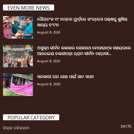
EVEN MORE NEWS
ପୌରାଚଂଳ ୧୯ ନମ୍ବର ୱାର୍ଡ଼ରେ କଂଗ୍ରେସ ପକ୍ଷରୁ ଶୁଖିଲା
ଖାଦ୍ୟ ବଂଟନ
August 8, 2026
ଅସୁସ୍ଥ କୀର୍ତନ କଳାକାର ଲୋକନାଥ ବେହେରାଙ୍କ ସହାୟତାରେ
ଆଗେଇଲା ବଳାଜୀପଡ଼ା ଗ୍ରାମ କୀର୍ତନ ମଣ୍ଡଳୀ...
August 8, 2026
ସରକାରୀ ଘର ଯାହା ପାଇଁ ସାତ ସପନ
August 8, 2026
POPULAR CATEGORY
39170
ଜିଲ୍ଲା ପରିକ୍ରମା