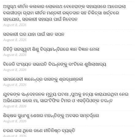
ଅସୁସ୍ଥ କୀର୍ତନ କଳାକାର ଲୋକନାଥ ବେହେରାଙ୍କ ସହାୟତାରେ ଆଗେଇଲା
ବଳାଜୀପଡ଼ା ଗ୍ରାମ କୀର୍ତନ ମଣ୍ଡଳୀ ରକ୍ତଦାନ ସହ ଚିକିତ୍ସା ଖର୍ଚ୍ଚରେ
ସହଯୋଗ, ସରକାରୀ ସହାୟତା ପାଇଁ ନିବେଦନ
August 8, 2026
ସରକାରୀ ଘର ଯାହା ପାଇଁ ସାତ ସପନ
August 8, 2026
ତିହିଡି଼ ସରସ୍ୱତୀ ଶିଶୁ ବିଦ୍ୟାମନ୍ଦିରରେ ଜ୍ଞାନ ବିଜ୍ଞାନ ମେଳା
August 8, 2026
ବିଜେଡି ପଂଚାୟତ ସଭାପତି ବିପନ୍ନଙ୍କୁ ବାଂଟିଲେ ଶୁଖିଲାଖାଦ୍ୟ
August 8, 2026
ସମାଜସେବୀ ଜ୍ଞାନେନ୍ଦ୍ର ଦାସଙ୍କୁ ଶ୍ରଦ୍ଧାଞ୍ଜଳୀ
August 8, 2026
ଯୁବକଙ୍କ ସନ୍ଦେହଜନକ ମୃତ୍ୟୁ ଘଟଣା ,ପୁଅକୁ ହତ୍ୟା କାରାଯାଇଥିବା ନେଇ
ଅଭିଯୋଗ କଲେ ମା, ସାଇଂଟିଫିକ ଟିମର ଓ ଏସଡ଼ିପିଓଙ୍କ ତଦନ୍ତ
August 8, 2026
ଶିକ୍ଷକ ସୁଧାଂଶୁ ଶେଖର ମହାନ୍ତିଙ୍କୁ ଅବସର ସମ୍ବର୍ଦ୍ଧନା
August 8, 2026
ଚରଣ ଦାସ ଥିଲେ ଜଣେ ନୀତିନିଷ୍ଠ ବ୍ୟକ୍ତି
August 8, 2026