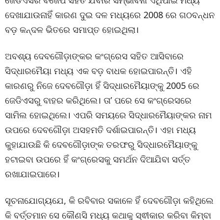
ଜେଡିଏସର ବିଜେପି ସହିତ ଯିବାର ସମ୍ଭାବନା ଏଥିପାଇଁ ମଧ୍ୟ
ଦେଖାଯାଉନାହିଁ କାରଣ ଦୁଇ ଦଳ ମଧ୍ୟରେ 2008 ରେ ଗଠବନ୍ଧନ
ବଡ଼ କନ୍ଦଳ ଭିତରେ ସମାପ୍ତ ହୋଇଥିଲା।
ଅବଶ୍ୟ ଦେବଗୌଡ଼ାଙ୍କର କଂଗ୍ରେସ ସହିତ ଆସିବାରେ
ସିଦ୍ଧାରମୈୟା ମଧ୍ୟ ଏକ ବଡ଼ ବାଧକ ହୋଇପାରନ୍ତି। ଏହି
କାରଣରୁ ନିଜେ ଦେବଗୌଡ଼ା ହିଁ ସିଦ୍ଧାରମୈୟାଙ୍କୁ 2005 ରେ
ଜେଡିଏସରୁ ବାହର କରିଥିଲେ। ତା’ ପରେ ସେ କଂଗ୍ରେସରେ
ସାମିଲ ହୋଇଥିଲେ। ଏପରି ସମୟରେ ସିଦ୍ଧାରମୈୟାଙ୍କର ନାମ
ଉପରେ ଦେବଗୌଡ଼ା ଅସହମତି ଦର୍ଶାଇପାରନ୍ତି। ଏହା ମଧ୍ୟ
କୁହାଯାଉଛି କି ଦେବଗୌଡ଼ାଙ୍କ ତରଫରୁ ସିଦ୍ଧାରମୈୟାଙ୍କୁ
ହଟାଇବା ଉପରେ ହିଁ କଂଗ୍ରେସକୁ ସମର୍ଥନ ଦିଆଯିବା ସର୍ତ୍ତ
ରଖାଯାଇପାରେ।
ସୂଚନାଯୋଗ୍ୟଯେ, କି ରବିବାର ସକାଳେ ହିଁ ଦେବଗୌଡ଼ା କହିଥିଲେ
କି ବର୍ତ୍ତମାନ ସେ କୌଣସି ମଧ୍ୟ କଥାକୁ ସ୍ଵୀକାର କରିବା କିମ୍ବା