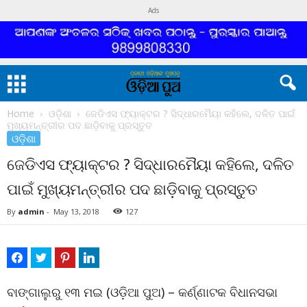
Ads
Home
ଓଡ଼ିଶା
ଜେଡିଏସ ଫ୍ୟାକ୍ଟର ? ସିଦ୍ଧାରମୈୟା କହିଲେ, ଦଳିତ ପାଇଁ
ମୁଖ୍ୟମନ୍ତ୍ରୀର ପଦ ଛାଡ଼ିବାକୁ ପ୍ରସ୍ତୁତ
ଓଡ଼ିଶା
ଜେଡିଏସ ଫ୍ୟାକ୍ଟର ? ସିଦ୍ଧାରମୈୟା କହିଲେ, ଦଳିତ
ପାଇଁ ମୁଖ୍ୟମନ୍ତ୍ରୀର ପଦ ଛାଡ଼ିବାକୁ ପ୍ରସ୍ତୁତ
By
admin
-
May 13, 2018
127
ବାଙ୍ଗାଲୁରୁ ୧୩ ମଇ (ଓଡ଼ିଆ ପୁଅ) – କର୍ଣ୍ଣାଟକ ବିଧାନସଭା