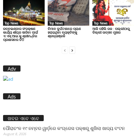
Top News
Top News
Top News
ରତ୍ନଭଣ୍ଡାର ସଂରକ୍ଷଣ
ବିମାନ ଦୁର୍ଘଟଣାରେ ପ୍ରାଣ
ଆଜି ପହିଲି ରଜ : ପଲ୍ଲୀଠାରୁ
କାର୍ଯ୍ୟ ଶୀଘ୍ର ସାରିବା ପାଇଁ
ହରାଇଥିବା ବ୍ୟକ୍ତିଙ୍କୁ
ଦିଲ୍ଲୀ ଉତ୍ସବ ମୁଖର
ଏ.ଏସ୍.ଆଇ.କୁ ଶ୍ରୀମନ୍ଦିର
ଶ୍ରଦ୍ଧାଞ୍ଜଳି
ପ୍ରଶାସନର ଚିଠି
Adv
Ads
ଖବର ଏବେ ଏବେ
ପୌରାଚଂଳ ୧୯ ନମ୍ବର ୱାର୍ଡ଼ରେ କଂଗ୍ରେସ ପକ୍ଷରୁ ଶୁଖିଲା ଖାଦ୍ୟ ବଂଟନ
August 8, 2026