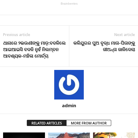
Previous article
Next article
ଥାନାରେ ୨ଭଉଣୀଙ୍କୁ ମାଡ଼:ବଦଳିଲେ
କଳିଯୁଗର ପୁଅ ବୃଦ୍ଧ ମାତା-ପିତାଙ୍କୁ
ଆଇଆଇସି ବଦଳି ନୁହଁ ନିଲମ୍ବନ
ଜୀଅନ୍ତା ଜାଳିଦେଲା
ଆବଶ୍ୟକ-ମହିଳା ମୋର୍ଚ୍ଚା
admin
RELATED ARTICLES
MORE FROM AUTHOR