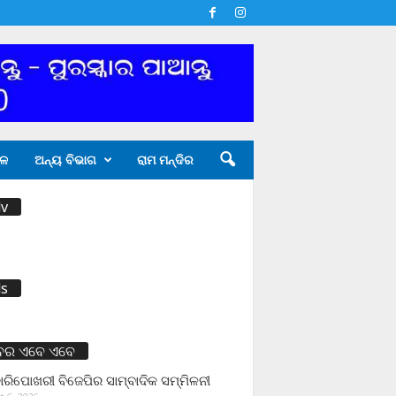
ଳ
ଅନ୍ୟ ବିଭାଗ
ରାମ ମନ୍ଦିର
v
s
ବର ଏବେ ଏବେ
ାରିପୋଖରୀ ବିଜେପିର ସାମ୍ବାଦିକ ସମ୍ମିଳନୀ