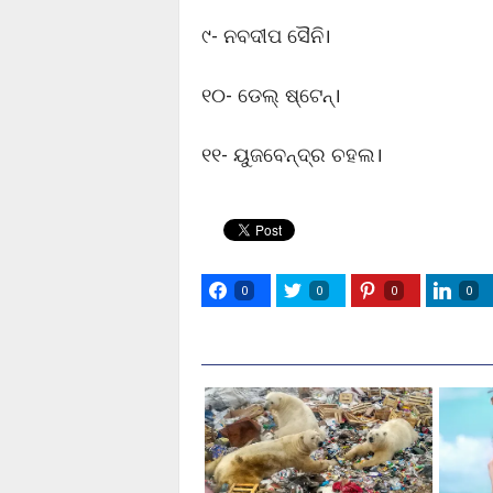
୯- ନବଦୀପ ସୈନି।
୧୦- ଡେଲ୍ ଷ୍ଟେନ୍।
୧୧- ୟୁଜବେନ୍ଦ୍ର ଚହଲ।
0
0
0
0