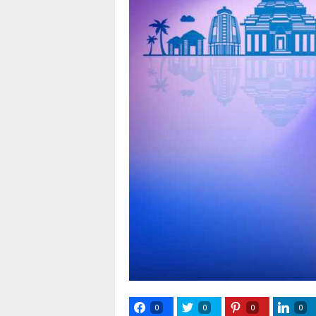
0
0
0
0