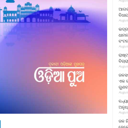
August
ଆଗରପ
ବିଧା
August
ଭଦ୍ର
ଧାମନ
ବଂଟ
August
ରାଷ୍
ବିଚାର
August
ଜଳସମ
ଏକ ସପ
ଗୁଣବ
August
ବନ୍ୟ
ଅନୁଧ
August
ଜଳ ନ
ହେଲେ