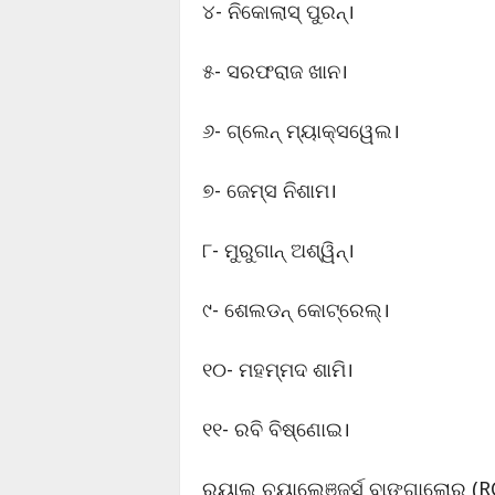
୪- ନିକୋଲାସ୍ ପୁରନ୍।
୫- ସରଫରାଜ ଖାନ।
୬- ଗ୍ଲେନ୍ ମ୍ୟାକ୍ସୱେଲ।
୭- ଜେମ୍ସ ନିଶାମ।
୮- ମୁରୁଗାନ୍ ଅଶ୍ୱିନ୍।
୯- ଶେଲଡନ୍ କୋଟ୍ରେଲ୍।
୧୦- ମହମ୍ମଦ ଶାମି।
୧୧- ରବି ବିଷ୍ଣୋଇ।
ରୟାଲ ଚ୍ୟାଲେଞ୍ଜର୍ସ ବାଙ୍ଗାଲୋର (R