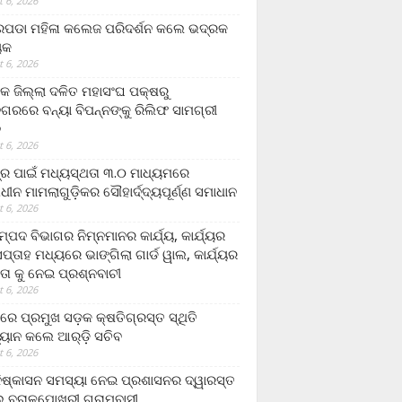
 6, 2026
ଡା ମହିଳା କଲେଜ ପରିଦର୍ଶନ କଲେ ଭଦ୍ରକ
ୟକ
 6, 2026
କ ଜିଲ୍ଲା ଦଳିତ ମହାସଂଘ ପକ୍ଷରୁ
ଗରରେ ବନ୍ୟା ବିପନ୍ନଙ୍କୁ ରିଲିଫ ସାମଗ୍ରୀ
ନ
 6, 2026
ଟ୍ର ପାଇଁ ମଧ୍ୟସ୍ଥତା ୩.୦ ମାଧ୍ୟମରେ
ାଧୀନ ମାମଲାଗୁଡ଼ିକର ସୌହାର୍ଦ୍ଦ୍ୟପୂର୍ଣ୍ଣ ସମାଧାନ
 6, 2026
୍ପଦ ବିଭାଗର ନିମ୍ନମାନର କାର୍ଯ୍ୟ, କାର୍ଯ୍ୟର
୍ତାହ ମଧ୍ୟରେ ଭାଙ୍ଗିଲା ଗାର୍ଡ ୱାଲ, କାର୍ଯ୍ୟର
ତା କୁ ନେଇ ପ୍ରଶ୍ନବାଚୀ
 6, 2026
ାରେ ପ୍ରମୁଖ ସଡ଼କ କ୍ଷତିଗ୍ରସ୍ତ ସ୍ଥିତି
୍ୟାନ କଲେ ଆର୍‌ଡ଼ି ସଚିବ
 6, 2026
ିଷ୍କାସନ ସମସ୍ୟା ନେଇ ପ୍ରଶାସନର ଦ୍ୱାରସ୍ତ
 ବରାଳପୋଖରୀ ଗ୍ରାମବାସୀ