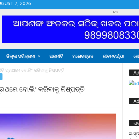
UGUST 7, 2026
Ads
ଜିଲ୍ଲା ପରିକ୍ରମା
ରାଜନୀତି
ମନୋରଞ୍ଜନ
ଜୀବନଚର୍ଯ୍ୟା
ଖେ
ତି ପ୍ରଥମେ ବୋଲିଂ କରିବାକୁ ନିଷ୍ପତ୍ତି
Ad
ା
୍ରଥମେ ବୋଲିଂ କରିବାକୁ ନିଷ୍ପତ୍ତି
Ad
ଖ
ଭଣ୍ଡ