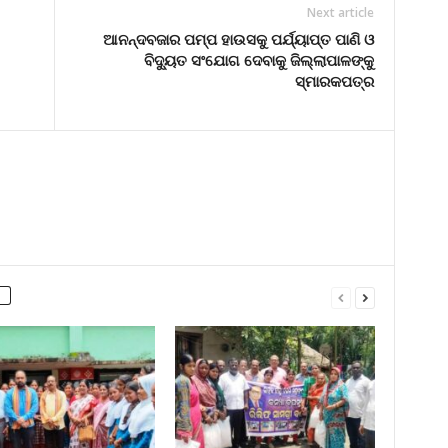
Next article
ଆନନ୍ଦବଜାର ପମ୍ପ ହାଉସକୁ ପର୍ଯ୍ୟାପ୍ତ ପାଣି ଓ
ବିଦ୍ୟୁତ ସଂଯୋଗ ଦେବାକୁ ଜିଲ୍ଲାପାଳଙ୍କୁ
ସ୍ମାରକପତ୍ର