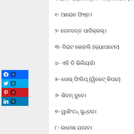
୧- ଆରୋନ ଫିଞ୍ଚ।
୨- ଦେବଦତ୍ତ ପାଦିକ୍କଲ୍।
୩- ବିରାଟ କୋହଲି (କ୍ୟାପଟେନ)
୪- ଏବି ଡି ଭିଲିୟର୍ସ।
0
୫- ଜୋସ୍ ଫିଲିପ୍ (ୱିକେଟ୍ କିପର)
0
0
୬- ଶିବମ୍ ଦୁବେ।
0
୭- ୱାଶିଂଟନ୍ ସୁନ୍ଦର।
୮- ଉମେଶ ଯାଦବ।