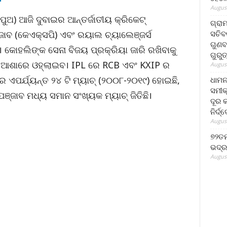
August
ୁଅ) ଆଜି ଦୁବାଇର ଆନ୍ତର୍ଜାତୀୟ କ୍ରିକେଟ୍
ଗ୍ରା
ସଚିବ
ାବ (କେଏକ୍ସପି) ଏବଂ ରୟାଲ ଚ୍ୟାଲେଞ୍ଜର୍ସ
ଗୁଣବ
େ। କୋହଲିଙ୍କ ସେନା ବିଜୟ ପ୍ରକ୍ରିୟା ଜାରି ରଖିବାକୁ
ଗୁରୁ
ଜୟ ଆଶାରେ ଓହ୍ଲାଇବ। IPL ରେ RCB ଏବଂ KXIP ର
August
ଏପର୍ଯ୍ୟନ୍ତ ୨୪ ଟି ମ୍ୟାଚ୍ (୨୦୦୮-୨୦୧୯) ହୋଇଛି,
ଧାମନ
ସମୀକ
ଞ୍ଜାବ ମଧ୍ୟ ସମାନ ସଂଖ୍ୟକ ମ୍ୟାଚ୍ ଜିତିଛି।
ଦୂର କ
ନିର୍ଦ୍
August
୭୨ତମ
ଭଦ୍ର
August