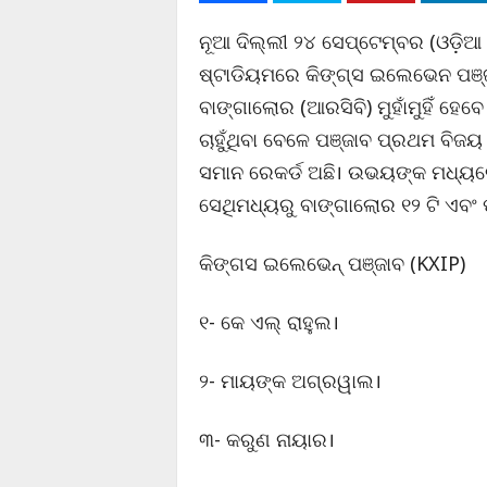
ନୂଆ ଦିଲ୍ଲୀ ୨୪ ସେପ୍ଟେମ୍ବର (ଓଡ଼ିଆ ପ
ଷ୍ଟାଡିୟମରେ କିଙ୍ଗ୍ସ ଇଲେଭେନ ପଞ୍ଜ
ବାଙ୍ଗାଲୋର (ଆରସିବି) ମୁହାଁମୁହିଁ ହେବ
ଚାହୁଁଥିବା ବେଳେ ପଞ୍ଜାବ ପ୍ରଥମ ବି
ସମାନ ରେକର୍ଡ ଅଛି। ଉଭୟଙ୍କ ମଧ୍ୟରେ 
ସେଥିମଧ୍ୟରୁ ବାଙ୍ଗାଲୋର ୧୨ ଟି ଏବଂ ପ
କିଙ୍ଗସ ଇଲେଭେନ୍ ପଞ୍ଜାବ (KXIP)
୧- କେ ଏଲ୍ ରାହୁଲ।
୨- ମାୟଙ୍କ ଅଗ୍ରୱାଲ।
୩- କରୁଣ ନାୟାର।