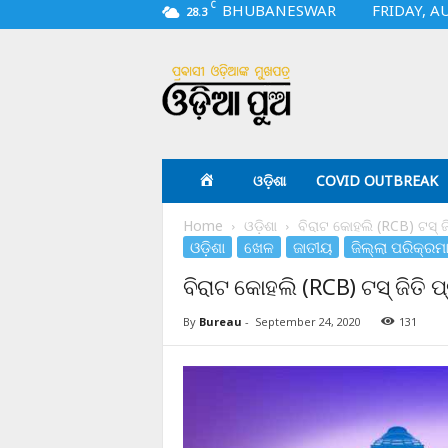
C
BHUBANESWAR
FRIDAY, A
28.3
O
d
i
a
p
u
a
ଓଡ଼ିଶା
COVID OUTBREAK
.
c
Home
ଓଡ଼ିଶା
ବିରାଟ କୋହଲି (RCB) ଟସ୍ ଜି
o
ଓଡ଼ିଶା
ଖେଳ
ଜାତୀୟ
ଜିଲ୍ଲା ପରିକ୍ରମ
m
ବିରାଟ କୋହଲି (RCB) ଟସ୍ ଜିତି ପ
By
Bureau
-
September 24, 2020
131