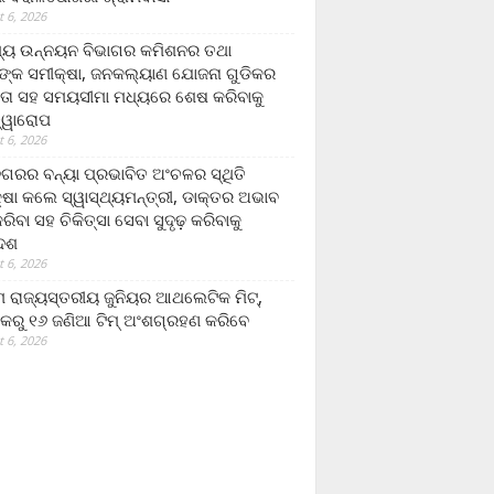
 6, 2026
ମ୍ୟ ଉନ୍ନୟନ ବିଭାଗର କମିଶନର ତଥା
ଙ୍କ ସମୀକ୍ଷା, ଜନକଲ୍ୟାଣ ଯୋଜନା ଗୁଡିକର
ତା ସହ ସମୟସୀମା ମଧ୍ୟରେ ଶେଷ କରିବାକୁ
ତ୍ୱାରୋପ
 6, 2026
ଗରର ବନ୍ୟା ପ୍ରଭାବିତ ଅଂଚଳର ସ୍ଥିତି
୍ଷା କଲେ ସ୍ୱାସ୍ଥ୍ୟମନ୍ତ୍ରୀ, ଡାକ୍ତର ଅଭାବ
ରିବା ସହ ଚିକିତ୍ସା ସେବା ସୁଦୃଢ଼ କରିବାକୁ
ଦେଶ
 6, 2026
 ରାଜ୍ୟସ୍ତରୀୟ ଜୁନିୟର ଆଥଲେଟିକ ମିଟ୍‌,
କରୁ ୧୬ ଜଣିଆ ଟିମ୍ ଅଂଶଗ୍ରହଣ କରିବେ
 6, 2026