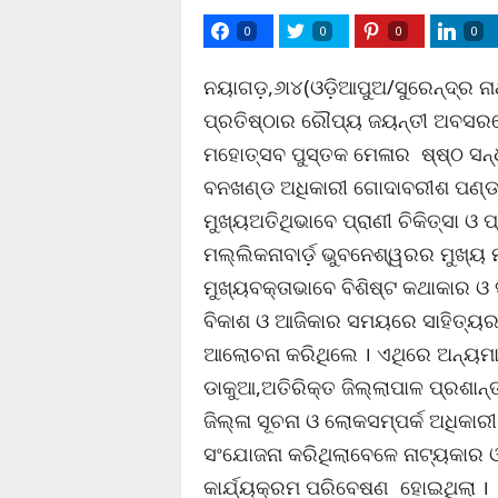
0
0
0
0
ନୟାଗଡ଼,୬ା୪(ଓଡ଼ିଆପୁଅ/ସୁରେନ୍ଦ୍ର ନ
ପ୍ରତିଷ୍ଠାର ରୌପ୍ୟ ଜୟନ୍ତୀ ଅବସରର
ମହୋତ୍ସବ ପୁସ୍ତକ ମେଳାର ଷ୍ଷ୍ଠ ସନ୍ଧ୍ୟ
ବନଖଣ୍ଡ ଅଧିକାରୀ ଗୋଦାବରୀଶ ପଣ୍ଡା
ମୁଖ୍ୟଅତିଥିଭାବେ ପ୍ରାଣୀ ଚିକିତ୍ସା ଓ 
ମଲ୍ଲିକନାବାର୍ଡ଼ ଭୁବନେଶ୍ୱରର ମୁଖ୍ୟ ମ
ମୁଖ୍ୟବକ୍ତାଭାବେ ବିଶିଷ୍ଟ କଥାକାର 
ବିକାଶ ଓ ଆଜିକାର ସମୟରେ ସାହିତ୍ୟର 
ଆଲୋଚନା କରିଥିଲେ । ଏଥିରେ ଅନ୍ୟମା
ଡାକୁଆ,ଅତିରିକ୍ତ ଜିଲ୍ଲାପାଳ ପ୍ରଶାନ
ଜିଲ୍ଳା ସୂଚନା ଓ ଲୋକସମ୍ପର୍କ ଅଧି
ସଂଯୋଜନା କରିଥିଲାବେଳେ ନାଟ୍ୟକାର ଓ 
କାର୍ଯ୍ୟକ୍ରମ ପରିବେଷଣ ହୋଇଥିଲା ।