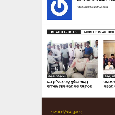
https://www.odiapua.com
RELATED ARTICLES
MORE FROM AUTHOR
ଜିଲ୍ଲା ପରିକ୍ରମା
ଜିଲ୍ଲା ପର
ବନ୍ୟା ବିପନ୍ନଙ୍କୁ ଶୁଖିଲା ଖାଦ୍ୟ
କରାମତ 
ବାଂଟିଲେ ତିହିଡି଼ ସତ୍ୟସାଇ ସଙ୍ଗଠନ
ସାହିତ୍ୟ