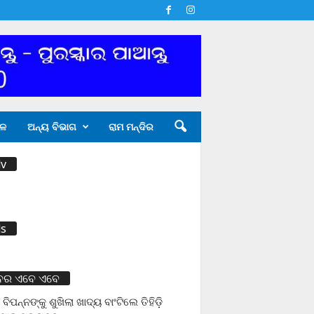
ଳ
ଅନ୍ୟ ବିଭାଗ
ରାମ ମନ୍ଦିର
v
s
ବର ଏବେ ଏବେ
 ବିପନ୍ନଙ୍କୁ ଶୁଖିଲା ଖାଦ୍ୟ ବାଂଟିଲେ ତିହିଡି଼