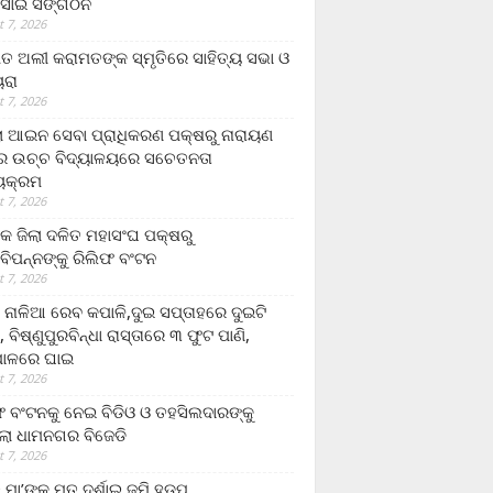
ସାଇ ସଙ୍ଗଠନ
 7, 2026
ତ ଅଲୀ କରାମତଙ୍କ ସ୍ମୃତିରେ ସାହିତ୍ୟ ସଭା ଓ
ୟରା
 7, 2026
ଲା ଆଇନ ସେବା ପ୍ରାଧିକରଣ ପକ୍ଷରୁ ନାରାୟଣ
୍ର ଉଚ୍ଚ ବିଦ୍ୟାଳୟରେ ସଚେତନତା
୍ୟକ୍ରମ
 7, 2026
କ ଜିଲା ଦଳିତ ମହାସଂଘ ପକ୍ଷରୁ
ାବିପନ୍ନଙ୍କୁ ରିଲିଫ ବଂଟନ
 7, 2026
ା ନାଳିଆ ରେବ କପାଳି,ଦୁଇ ସପ୍ତାହରେ ଦୁଇଟି
, ବିଷ୍ଣୁପୁରବିନ୍ଧା ରାସ୍ତାରେ ୩ ଫୁଟ ପାଣି,
ାଳରେ ଘାଇ
 7, 2026
ଫ ବଂଟନକୁ ନେଇ ବିଡିଓ ଓ ତହସିଲଦାରଙ୍କୁ
ଲା ଧାମନଗର ବିଜେଡି
 7, 2026
 ମା’ଙ୍କୁ ମୃତ ଦର୍ଶାଇ ଜମି ହଡ଼ପ