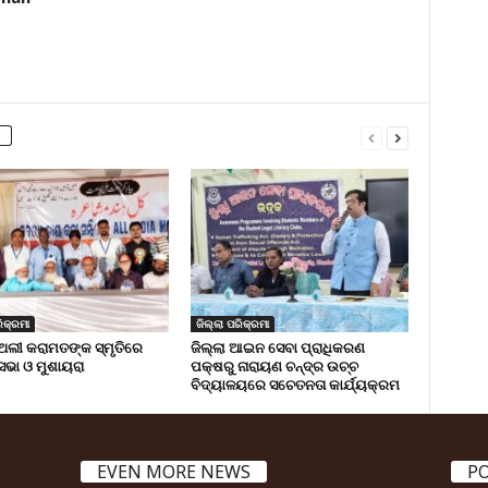
ିକ୍ରମା
ଜିଲ୍ଲା ପରିକ୍ରମା
ଅଲୀ କରାମତଙ୍କ ସ୍ମୃତିରେ
ଜିଲ୍ଲା ଆଇନ ସେବା ପ୍ରାଧିକରଣ
 ସଭା ଓ ମୁଶାୟରା
ପକ୍ଷରୁ ନାରାୟଣ ଚନ୍ଦ୍ର ଉଚ୍ଚ
ବିଦ୍ୟାଳୟରେ ସଚେତନତା କାର୍ଯ୍ୟକ୍ରମ
EVEN MORE NEWS
P