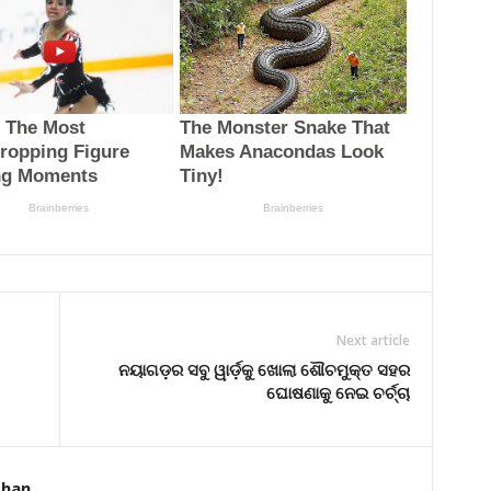
Next article
ନୟାଗଡ଼ର ସବୁ ୱାର୍ଡ଼କୁ ଖୋଲା ଶୌଚମୁକ୍ତ ସହର
ଘୋଷଣାକୁ ନେଇ ଚର୍ଚ୍ଚା
dhan