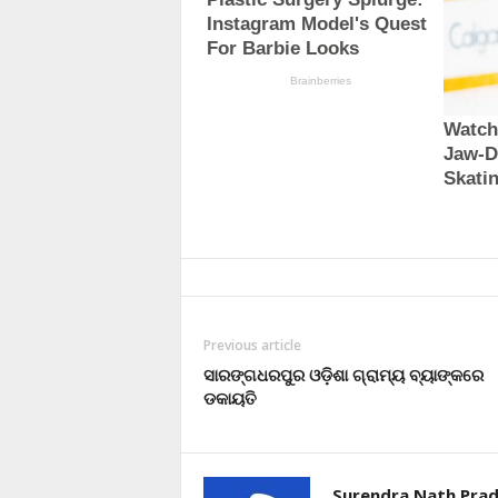
Previous article
ସାରଙ୍ଗଧରପୁର ଓଡ଼ିଶା ଗ୍ରାମ୍ୟ ବ୍ୟାଙ୍କରେ
ଡକାୟତି
Surendra Nath Pra