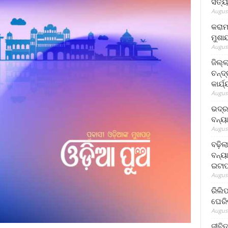
ସତ୍ୟ
August
କରାମ
ମୁଶା
August
ଜିଲ୍
ଚନ୍ଦ
କାର୍ଯ
August
ଭଦ୍ର
ବନ୍ୟ
August
ବଢ଼ିଲ
ବନ୍ୟା
ଇଟାପ
August
ରିଲି
ଘେରି
August
ଜୀବିତ