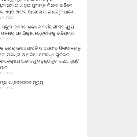
,ଆରଆଇ ଓ ଦୁଇ ପୁଅଙ୍କ ଗିରଫ ଦାବିରେ
କ ଏସ୍‌ପି ଅଫିସ ଆଗରେ ଆଇଶାଙ୍କ ଧାରଣା
 7, 2026
ା ସ୍କୁଲ କଲେଜ ଶିକ୍ଷକ କର୍ମଚାରୀ ସମନ୍ୱୟ
 ପକ୍ଷରୁ ଗଣଶିକ୍ଷା ମନ୍ତ୍ରୀଙ୍କୁ ଦାବିପତ୍ର
 7, 2026
କ ବ୍ଲକ୍ ଉପସଭାପତି ଓ ସରପଂଚ ଜିଲାପାଳଙ୍କୁ
ଲେ,ସାଳନ୍ଦୀ ଓ ନାଳିଆ ନଦୀବନ୍ଧ ଗୁଡିକର
ଣାବେକ୍ଷଣ ଅଭାବରୁ ମନୁଷ୍ୟକୃତ ବନ୍ୟା ସୃଷ୍ଟି
ଯୋଗ
 7, 2026
ଙ୍କ ସନ୍ଦେହଜନକ ମୃତ୍ୟୁ
 7, 2026