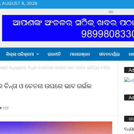
 AUGUST 8, 2026
Ads
ଜିଲ୍ଲା ପରିକ୍ରମା
ରାଜନୀତି
ମନୋରଞ୍ଜନ
ଜୀବନଚର୍ଯ୍ୟା
ଖେ
ଷ୍ଠ ସନ୍ଧ୍ୟାରେ ଚିନ୍ତା ଓ ଚେତନା ଉପରେ ଭାବ ଗର୍ଭକ ସାହିତ୍ୟ ଚର୍ଚ୍ଚା
Ad
େ ଚିନ୍ତା ଓ ଚେତନା ଉପରେ ଭାବ ଗର୍ଭକ
Ad
177
ଖ
ବନ୍ୟା