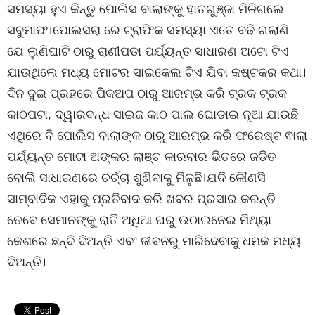
ସମସ୍ୟା ହୁଏ କିନ୍ତୁ ପୋଲିସ ବାଲାଙ୍କୁ ହାତଗୁଞ୍ଜା ମିଳିଗଲେ
ସବୁମାଫ।ପୋଲସରା ରେ ଟ୍ରାଫିକ ସମସ୍ୟା ଏତେ ବଢି ଗଲାଣି
ଯେ ଲୁଣିଘାଟି ଠାରୁ ରାଣୀପଡା ପର୍ଯ୍ୟନ୍ତ ସାଧାରଣ ଅଟୋ ଟିଏ
ଯାଉଥିଲେ ମଧ୍ୟ ମୋଟର ସାଇକେଲ ଟିଏ ଯିବା କଷ୍ଟକର କଥା।
ଦିନ ଦୁଇ ପ୍ରହରେ ପିକଅପ ଠାରୁ ଆରମ୍ଭ କରି ଟ୍ରକ ଟ୍ରକ
କାଠପଟା, ଦ୍ୱାରବନ୍ଧ ସାଇଜ କାଠ ପାଲ ଘୋଡାଇ ନୂଆ ଯାଉଛି
ଏଥିରେ ବି ପୋଲିସ ବାଲାଙ୍କ ଠାରୁ ଆରମ୍ଭ କରି ଫରେଷ୍ଟ ଵାଲା
ପର୍ଯ୍ୟନ୍ତ ମୋଟା ଅଙ୍କର ଲାଞ୍ଚ କାରବାର ଭିତରେ ଜଡିତ
ବୋଲି ସାଧାରଣରେ ଚର୍ଚ୍ଚା ଶୁଣିବାକୁ ମିଳୁଛି।ଯଦି କୌଣସି
ସାମ୍ବାଦିକ ଏହାକୁ ପ୍ରତିବାଦ କରି ଖବର ପ୍ରସାର କରନ୍ତି
ତେବେ ସେମାନଙ୍କୁ ରାତି ଅଧିଆ ଘରୁ ଉଠାଇନେଇ ମିଥ୍ୟା
କେଶରେ ଛନ୍ଦି ଦିଅନ୍ତି ଏବଂ ଜୀବନରୁ ମାରିଦେବାକୁ ଧମକ ମଧ୍ୟ
ଦିଅନ୍ତି।