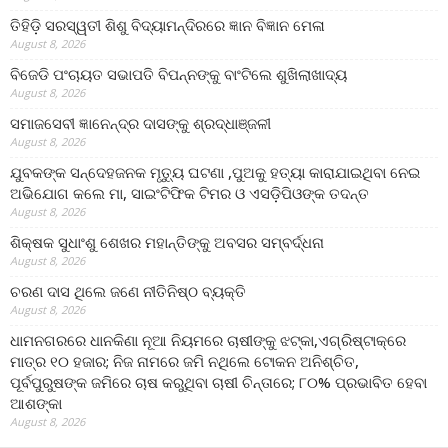
ତିହିଡି଼ ସରସ୍ୱତୀ ଶିଶୁ ବିଦ୍ୟାମନ୍ଦିରରେ ଜ୍ଞାନ ବିଜ୍ଞାନ ମେଳା
August 8, 2026
ବିଜେଡି ପଂଚାୟତ ସଭାପତି ବିପନ୍ନଙ୍କୁ ବାଂଟିଲେ ଶୁଖିଲାଖାଦ୍ୟ
August 8, 2026
ସମାଜସେବୀ ଜ୍ଞାନେନ୍ଦ୍ର ଦାସଙ୍କୁ ଶ୍ରଦ୍ଧାଞ୍ଜଳୀ
August 8, 2026
ଯୁବକଙ୍କ ସନ୍ଦେହଜନକ ମୃତ୍ୟୁ ଘଟଣା ,ପୁଅକୁ ହତ୍ୟା କାରାଯାଇଥିବା ନେଇ
ଅଭିଯୋଗ କଲେ ମା, ସାଇଂଟିଫିକ ଟିମର ଓ ଏସଡ଼ିପିଓଙ୍କ ତଦନ୍ତ
August 8, 2026
ଶିକ୍ଷକ ସୁଧାଂଶୁ ଶେଖର ମହାନ୍ତିଙ୍କୁ ଅବସର ସମ୍ବର୍ଦ୍ଧନା
August 8, 2026
ଚରଣ ଦାସ ଥିଲେ ଜଣେ ନୀତିନିଷ୍ଠ ବ୍ୟକ୍ତି
August 8, 2026
ଧାମନଗରରେ ଧାନକିଣା ନୂଆ ନିୟମରେ ଚାଷୀଙ୍କୁ ଝଟ୍‌କା,ଏଗ୍ରିଷ୍ଟାକ୍‌ରେ
ମାତ୍ର ୧୦ ହଜାର; ନିଜ ନାମରେ ଜମି ନଥିଲେ ଟୋକନ ଅନିଶ୍ଚିତ,
ପୂର୍ବପୁରୁଷଙ୍କ ଜମିରେ ଚାଷ କରୁଥିବା ଚାଷୀ ଚିନ୍ତାରେ; ୮୦% ପ୍ରଭାବିତ ହେବା
ଆଶଙ୍କା
August 8, 2026