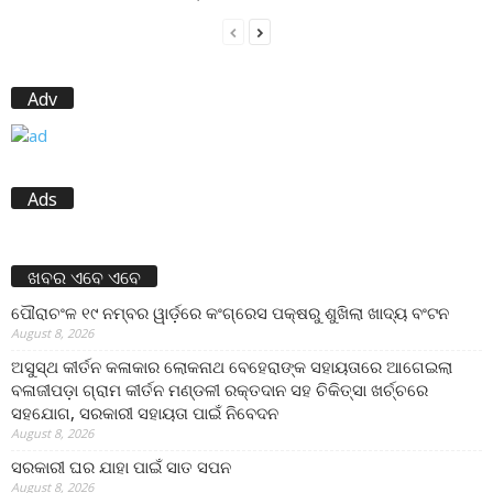
Adv
Ads
ଖବର ଏବେ ଏବେ
ପୌରାଚଂଳ ୧୯ ନମ୍ବର ୱାର୍ଡ଼ରେ କଂଗ୍ରେସ ପକ୍ଷରୁ ଶୁଖିଲା ଖାଦ୍ୟ ବଂଟନ
August 8, 2026
ଅସୁସ୍ଥ କୀର୍ତନ କଳାକାର ଲୋକନାଥ ବେହେରାଙ୍କ ସହାୟତାରେ ଆଗେଇଲା
ବଳାଜୀପଡ଼ା ଗ୍ରାମ କୀର୍ତନ ମଣ୍ଡଳୀ ରକ୍ତଦାନ ସହ ଚିକିତ୍ସା ଖର୍ଚ୍ଚରେ
ସହଯୋଗ, ସରକାରୀ ସହାୟତା ପାଇଁ ନିବେଦନ
August 8, 2026
ସରକାରୀ ଘର ଯାହା ପାଇଁ ସାତ ସପନ
August 8, 2026