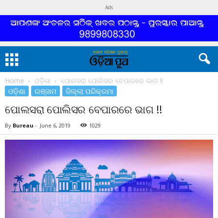
Ads
Home
ଓଡ଼ିଶା
ପୋଲସରା ପୋଲିସର ବେପାରରେ ଭାଗ !!
ଓଡ଼ିଶା
ଗଞ୍ଜାମ
ଜିଲ୍ଲା ପରିକ୍ରମା
ପୋଲସରା ପୋଲିସର ବେପାରରେ ଭାଗ !!
By
Bureau
-
June 6, 2019
1029