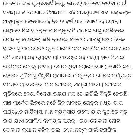
ଦେଲେତ ଚକ ଘୁଞ୍ଚେନାହିଁ କିନ୍ତୁ କାଉଣ୍ଟର କେସ କରିବା ପାଇଁ
ସହାୟତା ବି ଯୋଗାଇ ଦିଆଯାଏ। ଏହି ଅସନ୍ତୋଷ ଏବଂ ଲୋକଙ୍କ
ଅବ୍ୟକ୍ତ ବେଦନାରେ ହିଁ ବିଗତ ବର୍ଷ ଥାନା ପୋଡି ହୋଇଥିଲା।
ସେଥିରେ ନିରୀହ ଲୋକ ମାନଙ୍କୁ ରାତି ଅଧରେ ଘରୁ ଟେକିନେଇ
ପୋଢ଼ କୁ ବଡେଇଲା ଭଳି ବାଡେଇ ବାଡେଇ ଥାନାକୁ ନେଇ ଜେଲ
ହାଜତ କୁ ପଠାଇ ଦେଇଥିଲେ।ପୋଲସରା ପୋଲିସ ପୋଲସରା ରେ
ବଟି ଆଦାୟ ସହ ବ୍ୟବସାୟୀ ମାନଙ୍କ ସହ ମଧ୍ୟ ହାତ ମିଶାଇ
ଭାଗିଦାରୀରେ ବ୍ୟବସାୟ ଚଳାଇ ଥିବା ଲୋକେ ଖୋଲା ଖୋଲି କଥା
ହେବାର ଶୁଣିବାକୁ ମିଳୁଛି। ରାଣୀପଡା ଠାରୁ ବେଲ ଗାଁ ଛକ ପର୍ଯ୍ୟନ୍ତ
ସମସ୍ତ ଚା ଦୋକାନ, ପାନ ଦୋକାନ, ଥଣ୍ଡା ପାନୀୟ ଦୋକାନ
ଗୁଡିକରେ ଦେଶୀ ବିଦେଶୀ ଉଭୟ ମଦ ଖୋଲାଖିଲି ବିକ୍ରି ହେଉଛି।
ମାଛ ମାର୍କେଟ ଭିତରେ ନୁହେଁ ଜିଦ ଜାଦରେ ରୋଡ଼ର ମଧ୍ୟ ଭାଗ
ପର୍ଯ୍ୟନ୍ତ ମାଡିବାସୀ ମାଛ ବ୍ୟବସାୟ ଚାଲେ।ୟାର କୁଆଡେ ବଡ଼
ଭାଗ ଯାଏ ପୋଲିସ ବାଲାଙ୍କ ଘରକୁ ! ଉଠା ଦୋକାନୀ ଛୋଟ
ଦୋକାନୀ କଥା ନ କହିବା ଭଲ, ସେମାନଙ୍କ ପାଇଁ ଟ୍ରାଫିକ