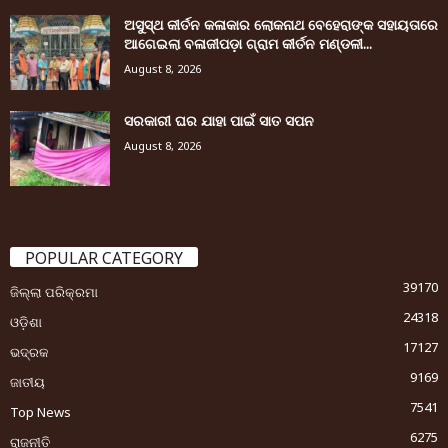
ଅସୁସ୍ଥ କୀର୍ତନ କଳାକାର ଲୋକନାଥ ବେହେରାଙ୍କ ସହାୟତାରେ
ଆଗେଇଲା ବଳାଜୀପଡ଼ା ଗ୍ରାମ କୀର୍ତନ ମଣ୍ଡଳୀ...
August 8, 2026
ସରକାରୀ ଘର ଯାହା ପାଇଁ ସାତ ସପନ
August 8, 2026
POPULAR CATEGORY
39170
ଜିଲ୍ଲା ପରିକ୍ରମା
24318
ଓଡ଼ିଶା
17127
ଭଦ୍ରକ
9169
ଜାତୀୟ
7541
Top News
6275
ରାଜନୀତି