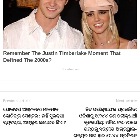
Previous article
Next article
ପୋଲସରା ଅଞ୍ଚଳରେ ମାଳମାଳ
ନିଟ ପରୀକ୍ଷାଫଳ ପ୍ରକାଶିତ:
କୋଚିଙ୍ଗ ସେଣ୍ଟର : ନାହିଁ ସୁରକ୍ଷା
ଓଡିଶାରୁ ୧୯୨୪୪ ଜଣ ପରୀକ୍ଷାର୍ଥୀ
ବ୍ୟବସ୍ଥା, ଅଙ୍କୁଶ ଲଗାଇବ କିଏ ?
କୃତକାର୍ଯ୍ୟ: ମହିଳା ଟପ-୨୦ରେ
ରାଜ୍ୟରୁ ସଙ୍ଗୀତା ଅଗ୍ରୱାଲ-
ରାଜ୍ୟର ପାସ ହାର ୫୯.୪୪ ପ୍ରତିଶତ