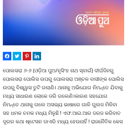
ପୋଲସରା ୬-୬ (ଓଡ଼ିଆ ପୁଅ/ନୃସିଂହ ନାଥ ସ୍ବାଇଁ) ଦୀର୍ଘଦିନରୁ
ପୋଲସରା ପୋଲିସ ଉପରୁ ପୋଲସରା ଅଞ୍ଚଳ ବାସୀଙ୍କ ପୋଲିସ
ଉପରୁ ବିଶ୍ୱାସ ତୁଟି ଗଲାଣି। ଥାନାକୁ ଅଭିଯୋଗ ନିମନ୍ତେ ଯିବାକୁ
ମଧ୍ୟ ସାଧାରଣ ଲୋକେ ଡରି ଗଲେଣି।କାରଣ ସହଯୋଗ
ନିମନ୍ତେ ଥାନାକୁ ଗଲେ ଅସଭ୍ୟ ଭାଷାରେ ଗାଳି ଗୁଲଜ ମିଳିବା
ସହ ଧମକ ଚମକ ମଧ୍ୟ ମିଳୁଛି ! ଏଫ.ଆଇ.ଆର ଦରଜ କରିବାତ
ଦୂରର କଥା ଷ୍ଟେସନ ଡାଏରି ମଧ୍ୟ ହେଉନାହିଁ ! ରାଜନୈତିକ କେସ