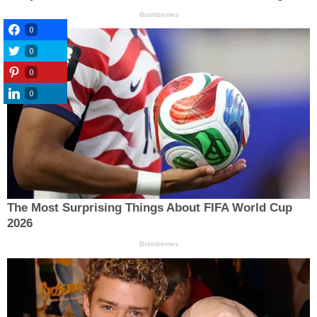
0
0
0
0