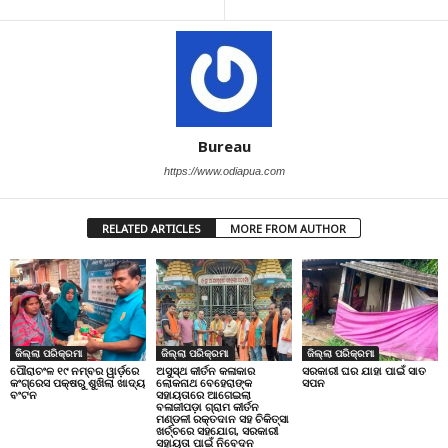
Bureau
https://www.odiapua.com
RELATED ARTICLES
MORE FROM AUTHOR
ଜିଲ୍ଲା ପରିକ୍ରମା
ଜିଲ୍ଲା ପରିକ୍ରମା
ଜିଲ୍ଲା ପରିକ୍ରମା
ପୌରାଚଂଳ ୧୯ ନମ୍ବର ୱାର୍ଡ଼ରେ
ଅସୁସ୍ଥ କୀର୍ତନ କଳାକାର
ସରକାରୀ ଘର ଯାହା ପାଇଁ ସାତ
କଂଗ୍ରେସ ପକ୍ଷରୁ ଶୁଖିଲା ଖାଦ୍ୟ
ଲୋକନାଥ ବେହେରାଙ୍କ
ସପନ
ବଂଟନ
ସହାୟତାରେ ଆଗେଇଲା
ବଳାଜୀପଡ଼ା ଗ୍ରାମ କୀର୍ତନ
ମଣ୍ଡଳୀ ରକ୍ତଦାନ ସହ ଚିକିତ୍ସା
ଖର୍ଚ୍ଚରେ ସହଯୋଗ, ସରକାରୀ
ସହାୟତା ପାଇଁ ନିବେଦନ