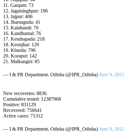
11. Ganjam: 73
12. Jagatsinghpur: 196
13. Jajpur: 406
14. Jharsuguda: 41
15. Kalahandi: 70
16. Kandhamal: 76
17. Kendrapada: 218
18. Keonjhar: 120
19. Khurda: 796
20. Koraput: 142
21. Malkangiri: 85
— I & PR Department, Odisha (@IPR_Odisha)
June 9, 2021
New recoveries: 8836
Cumulative tested: 12387968
Positive: 831129
Recovered: 756641
Active cases: 71312
— I & PR Department, Odisha (@IPR_Odisha)
June 9, 2021