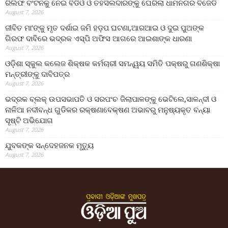
ରିଲିଫ ବଂଟନକୁ ନେଇ ବିଡିଓ ଓ ତହସିଲଦାରଙ୍କୁ ଘେରିଲା ଧାମନଗର ବିଜେଡି
August 7, 2026
ଜୀବିତ ମା’ଙ୍କୁ ମୃତ ଦର୍ଶାଇ ଜମି ହଡ଼ପ ଘଟଣା,ଆରଆଇ ଓ ଦୁଇ ପୁଅଙ୍କ
ଗିରଫ ଦାବିରେ ଭଦ୍ରକ ଏସ୍‌ପି ଅଫିସ ଆଗରେ ଆଇଶାଙ୍କ ଧାରଣା
August 7, 2026
ଓଡ଼ିଶା ସ୍କୁଲ କଲେଜ ଶିକ୍ଷକ କର୍ମଚାରୀ ସମନ୍ୱୟ ସମିତି ପକ୍ଷରୁ ଗଣଶିକ୍ଷା
ମନ୍ତ୍ରୀଙ୍କୁ ଦାବିପତ୍ର
August 7, 2026
ଭଦ୍ରକ ବ୍ଲକ୍ ଉପସଭାପତି ଓ ସରପଂଚ ଜିଲାପାଳଙ୍କୁ ଭେଟିଲେ,ସାଳନ୍ଦୀ ଓ
ନାଳିଆ ନଦୀବନ୍ଧ ଗୁଡିକର ରକ୍ଷଣାବେକ୍ଷଣ ଅଭାବରୁ ମନୁଷ୍ୟକୃତ ବନ୍ୟା
ସୃଷ୍ଟି ଅଭିଯୋଗ
August 7, 2026
ଯୁବକଙ୍କ ସନ୍ଦେହଜନକ ମୃତ୍ୟୁ
August 7, 2026