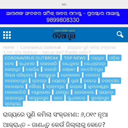
Ads
Home
Coronavirus Outbreak
ରାଜ୍ୟରେ ପୁଣି କମିଲା ସଂକ୍ରମଣ:
୬,୦୧୯ ନୂଆ ଆକ୍ରାନ୍ତ – ଜାଣନ୍ତୁ କେଉଁ ଜିଲ୍ଲାରୁ କେତେ?
CORONAVIRUS OUTBREAK
TOP NEWS
ଅନୁଗୁଳ
ଓଡ଼ିଶା
କଟକ
କନ୍ଧମାଳ
କଳାହାଣ୍ଡି
କେନ୍ଦୁଝର
କେନ୍ଦ୍ରାପଡ଼ା
କୋରାପୁଟ
ଖୋର୍ଦ୍ଧା
ଗଜପତି
ଗଞ୍ଜାମ
ଜଗତସିଂହପୁର
ଜିଲ୍ଲା ପରିକ୍ରମା
ଝାରସୁଗୁଡ଼ା
ଢେଙ୍କାନାଳ
ଦେବଗଡ଼
ନବରଙ୍ଗପୁର
ନୂଆପଡ଼ା
ନୟାଗଡ଼
ପୁରୀ
ବରଗଡ଼
ବଲାଙ୍ଗୀର
ବାଲେଶ୍ବର
ବୌଦ୍ଧ
ବ୍ରହ୍ମପୁର
ଭଦ୍ରକ
ଭୁବନେଶ୍ୱର
ମାଲକାନଗିରି
ମୟୁରଭଞ୍ଜ
ଯାଜପୁର
ରାଉରକେଲା
ରାୟଗଡ଼ା
ସମ୍ବଲପୁର
ସମ୍ୱଲପୁର
ସହର
ସୁନ୍ଦରଗଡ଼
ସୁବର୍ଣ୍ଣପୁର
ସ୍ବାସ୍ଥ୍ୟ
ରାଜ୍ୟରେ ପୁଣି କମିଲା ସଂକ୍ରମଣ: ୬,୦୧୯ ନୂଆ
ଆକ୍ରାନ୍ତ – ଜାଣନ୍ତୁ କେଉଁ ଜିଲ୍ଲାରୁ କେତେ?