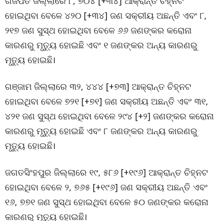
ଗଜପତି ଜିଲ୍ଲାରେ ୮, ୭୦୪ [+୩୪] ଆକ୍ରାନ୍ତ ଚିହ୍ନଟ
ହୋଇଥିବା ବେଳେ ୪୨୦ [+୩୪] ଜଣ ସକ୍ରୀୟ ଅଛନ୍ତି ଏବଂ ୮,
୨୧୭ ଜଣ ସୁସ୍ଥ ହୋଇଥିବା ବେଳେ ୬୬ ଜଣଙ୍କର କରୋନା
କାରଣରୁ ମୃତ୍ୟୁ ହୋଇଛି ଏବଂ ୧ ଜଣଙ୍କର ଅନ୍ୟ କାରଣରୁ
ମୃତ୍ୟୁ ହୋଇଛି।
ଗଞ୍ଜାମ ଜିଲ୍ଲାରେ ୩୨, ୪୪୪ [+୭୩] ଆକ୍ରାନ୍ତ ଚିହ୍ନଟ
ହୋଇଥିବା ବେଳେ ୭୨୧ [+୭୧] ଜଣ ସକ୍ରୀୟ ଅଛନ୍ତି ଏବଂ ୩୧,
୪୨୧ ଜଣ ସୁସ୍ଥ ହୋଇଥିବା ବେଳେ ୨୯୪ [+୨] ଜଣଙ୍କର କରୋନା
କାରଣରୁ ମୃତ୍ୟୁ ହୋଇଛି ଏବଂ ୮ ଜଣଙ୍କର ଅନ୍ୟ କାରଣରୁ
ମୃତ୍ୟୁ ହୋଇଛି।
ଜଗତସିଂହପୁର ଜିଲ୍ଲାରେ ୧୯, ୫୮୬ [+୧୯୬] ଆକ୍ରାନ୍ତ ଚିହ୍ନଟ
ହୋଇଥିବା ବେଳେ ୨, ୭୬୫ [+୧୯୬] ଜଣ ସକ୍ରୀୟ ଅଛନ୍ତି ଏବଂ
୧୬, ୭୭୧ ଜଣ ସୁସ୍ଥ ହୋଇଥିବା ବେଳେ ୫୦ ଜଣଙ୍କର କରୋନା
କାରଣରୁ ମୃତ୍ୟୁ ହୋଇଛି।