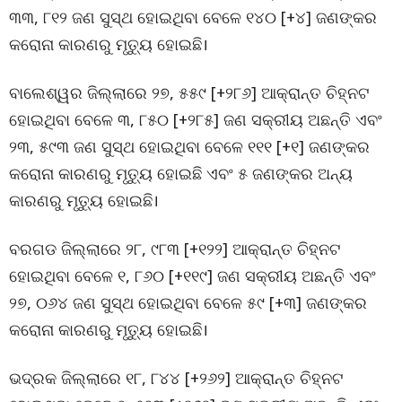
୩୩, ୮୧୨ ଜଣ ସୁସ୍ଥ ହୋଇଥିବା ବେଳେ ୧୪୦ [+୪] ଜଣଙ୍କର
କରୋନା କାରଣରୁ ମୃତ୍ୟୁ ହୋଇଛି।
ବାଲେଶ୍ୱର ଜିଲ୍ଲାରେ ୨୭, ୫୫୯ [+୨୮୬] ଆକ୍ରାନ୍ତ ଚିହ୍ନଟ
ହୋଇଥିବା ବେଳେ ୩, ୮୫୦ [+୨୮୫] ଜଣ ସକ୍ରୀୟ ଅଛନ୍ତି ଏବଂ
୨୩, ୫୯୩ ଜଣ ସୁସ୍ଥ ହୋଇଥିବା ବେଳେ ୧୧୧ [+୧] ଜଣଙ୍କର
କରୋନା କାରଣରୁ ମୃତ୍ୟୁ ହୋଇଛି ଏବଂ ୫ ଜଣଙ୍କର ଅନ୍ୟ
କାରଣରୁ ମୃତ୍ୟୁ ହୋଇଛି।
ବରଗଡ ଜିଲ୍ଲାରେ ୨୮, ୯୮୩ [+୧୨୨] ଆକ୍ରାନ୍ତ ଚିହ୍ନଟ
ହୋଇଥିବା ବେଳେ ୧, ୮୬୦ [+୧୧୯] ଜଣ ସକ୍ରୀୟ ଅଛନ୍ତି ଏବଂ
୨୭, ୦୬୪ ଜଣ ସୁସ୍ଥ ହୋଇଥିବା ବେଳେ ୫୯ [+୩] ଜଣଙ୍କର
କରୋନା କାରଣରୁ ମୃତ୍ୟୁ ହୋଇଛି।
ଭଦ୍ରକ ଜିଲ୍ଲାରେ ୧୮, ୮୪୪ [+୨୬୨] ଆକ୍ରାନ୍ତ ଚିହ୍ନଟ