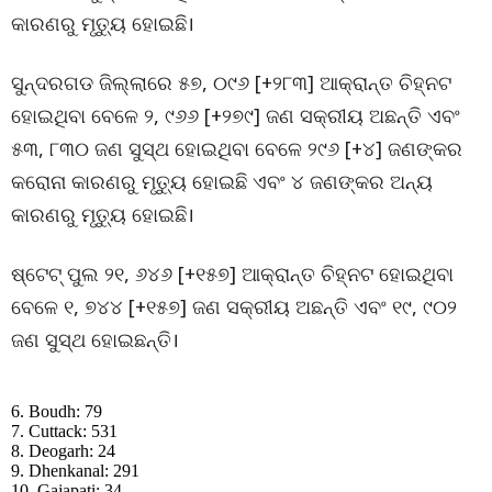
କାରଣରୁ ମୃତ୍ୟୁ ହୋଇଛି।
ସୁନ୍ଦରଗଡ ଜିଲ୍ଲାରେ ୫୭, ୦୯୬ [+୨୮୩] ଆକ୍ରାନ୍ତ ଚିହ୍ନଟ
ହୋଇଥିବା ବେଳେ ୨, ୯୬୬ [+୨୭୯] ଜଣ ସକ୍ରୀୟ ଅଛନ୍ତି ଏବଂ
୫୩, ୮୩୦ ଜଣ ସୁସ୍ଥ ହୋଇଥିବା ବେଳେ ୨୯୬ [+୪] ଜଣଙ୍କର
କରୋନା କାରଣରୁ ମୃତ୍ୟୁ ହୋଇଛି ଏବଂ ୪ ଜଣଙ୍କର ଅନ୍ୟ
କାରଣରୁ ମୃତ୍ୟୁ ହୋଇଛି।
ଷ୍ଟେଟ୍ ପୁଲ ୨୧, ୬୪୬ [+୧୫୭] ଆକ୍ରାନ୍ତ ଚିହ୍ନଟ ହୋଇଥିବା
ବେଳେ ୧, ୭୪୪ [+୧୫୭] ଜଣ ସକ୍ରୀୟ ଅଛନ୍ତି ଏବଂ ୧୯, ୯୦୨
ଜଣ ସୁସ୍ଥ ହୋଇଛନ୍ତି।
6. Boudh: 79
7. Cuttack: 531
8. Deogarh: 24
9. Dhenkanal: 291
10. Gajapati: 34