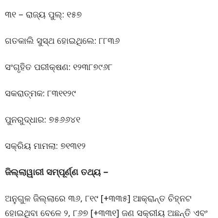
୩୧ – ରାଜ୍ୟ ପୁଲ୍: ୧୫୭
ଗତକାଲି ସୁସ୍ଥ ହୋଇଥିଲେ: ୮୮୩୬
ସଂଗୃହିତ ପରୀକ୍ଷଣ: ୧୨୩୮୭୯୬୮
ସକରାତ୍ମକ: ୮୩୧୧୨୯
ପୁନରୁଦ୍ଧାର: ୭୫୬୬୪୧
ସକ୍ରିୟ ମାମଲା: ୭୧୩୧୨
ଜିଲ୍ଲାୱାରୀ ସମ୍ପୂର୍ଣ୍ଣ ତଥ୍ୟ –
ଅନୁଗୁଳ ଜିଲ୍ଲାରେ ୩୬, ୮୧୯ [+୩୩୫] ଆକ୍ରାନ୍ତ ଚିହ୍ନଟ
ହୋଇଥିବା ବେଳେ ୨, ୮୬୭ [+୩୩୧] ଜଣ ସକ୍ରୀୟ ଅଛନ୍ତି ଏବଂ