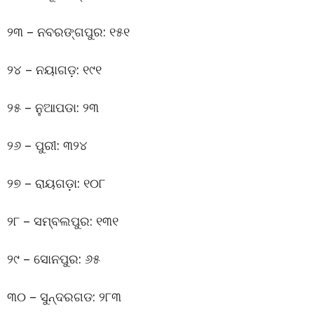
୨୩ – ନବରଙ୍ଗପୁର: ୧୫୧
୨୪ – ନୟାଗଡ଼: ୧୯୧
୨୫ – ନୁଆପଡା: ୨୩
୨୬ – ପୁରୀ: ୩୨୪
୨୭ – ରାୟଗଡ଼ା: ୧୦୮
୨୮ – ସମ୍ବଲପୁର: ୧୩୧
୨୯ – ସୋନପୁର: ୬୫
୩୦ – ସୁନ୍ଦରଗଡ: ୨୮୩