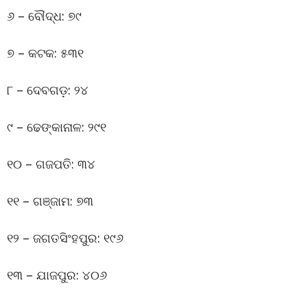
୬ – ବୌଦ୍ଧ: ୭୯
୭ – କଟକ: ୫୩୧
୮ – ଦେବଗଡ଼: ୨୪
୯ – ଢେଙ୍କାନାଳ: ୨୯୧
୧୦ – ଗଜପତି: ୩୪
୧୧ – ଗଞ୍ଜାମ: ୭୩
୧୨ – ଜଗତସିଂହପୁର: ୧୯୬
୧୩ – ଯାଜପୁର: ୪୦୬