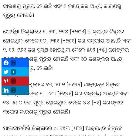
କାରଣରୁ ମୃତ୍ୟୁ ହୋଇଛି ଏବଂ ୨ ଜଣଙ୍କର ଅନ୍ୟ କାରଣରୁ
ମୃତ୍ୟୁ ହୋଇଛି।
ଖୋର୍ଦ୍ଧା ଜିଲ୍ଲାରେ ୧, ୨୩, ୭୧୪ [+୭୯୬] ଆକ୍ରାନ୍ତ ଚିହ୍ନଟ
ହୋଇଥିବା ବେଳେ ୧୦, ୨୩୧ [+୭୯୧] ଜଣ ସକ୍ରୀୟ ଅଛନ୍ତି ଏବଂ
୧, ୧୨, ୯୬୧ ଜଣ ସୁସ୍ଥ ହୋଇଥିବା ବେଳେ ୫୧୨ [+୫] ଜଣଙ୍କର
କରୋନା କାରଣରୁ ମୃତ୍ୟୁ ହୋଇଛି ଏବଂ ୧୦ ଜଣଙ୍କର ଅନ୍ୟ
0
କାରଣରୁ ମୃତ୍ୟୁ ହୋଇଛି।
1
0
କୋରାପୁଟ ଜିଲ୍ଲାରେ ୧୬, ୪୮୭ [+୧୪୨] ଆକ୍ରାନ୍ତ ଚିହ୍ନଟ
0
ହୋଇଥିବା ବେଳେ ୧, ୮୬୩ [+୧୪୧] ଜଣ ସକ୍ରୀୟ ଅଛନ୍ତି ଏବଂ
୧୪, ୫୮୦ ଜଣ ସୁସ୍ଥ ହୋଇଥିବା ବେଳେ ୪୪ [+୧] ଜଣଙ୍କର
କରୋନା କାରଣରୁ ମୃତ୍ୟୁ ହୋଇଛି।
ମାଲକାନଗିରି ଜିଲ୍ଲାରେ ୯, ୧୫୩ [+୮୫] ଆକ୍ରାନ୍ତ ଚିହ୍ନଟ