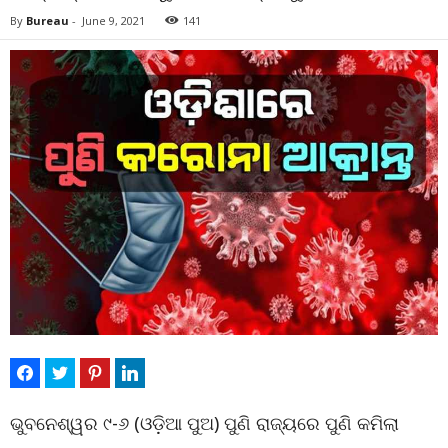
By
Bureau
-
June 9, 2021
141
ଭୁବନେଶ୍ୱର ୯-୬ (ଓଡ଼ିଆ ପୁଅ) ପୁଣି ରାଜ୍ୟରେ ପୁଣି କମିଲା