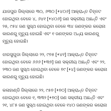
ଯାଜପୁର ଜିଲ୍ଲାରେ ୩୦, ୬୩୦ [+୪୦୬] ଆକ୍ରାନ୍ତ ଚିହ୍ନଟ
ହୋଇଥିବା ବେଳେ ୪, ୬୪୧ [+୪୦୬] ଜଣ ସକ୍ରୀୟ ଅଛନ୍ତି ଏବଂ
୨୫, ୯୫୪ ଜଣ ସୁସ୍ଥ ହୋଇଥିବା ବେଳେ ୩୪ ଜଣଙ୍କର କରୋନା
କାରଣରୁ ମୃତ୍ୟୁ ହୋଇଛି ଏବଂ ୧ ଜଣଙ୍କର ଅନ୍ୟ କାରଣରୁ
ମୃତ୍ୟୁ ହୋଇଛି।
ଝାରସୁଗୁଡା ଜିଲ୍ଲାରେ ୨୨, ୯୭୫ [+୪୧] ଆକ୍ରାନ୍ତ ଚିହ୍ନଟ
ହୋଇଥିବା ବେଳେ ୬୬୬ [+୩୭] ଜଣ ସକ୍ରୀୟ ଅଛନ୍ତି ଏବଂ ୨୨,
୨୩୦ ଜଣ ସୁସ୍ଥ ହୋଇଥିବା ବେଳେ ୭୯ [+୪] ଜଣଙ୍କର କରୋନା
କାରଣରୁ ମୃତ୍ୟୁ ହୋଇଛି।
କଳାହାଣ୍ଡି ଜିଲ୍ଲାରେ ୨୨, ୯୫୭ [+୭୦] ଆକ୍ରାନ୍ତ ଚିହ୍ନଟ
ହୋଇଥିବା ବେଳେ ୧, ୩୩୨ [+୭୦] ଜଣ ସକ୍ରୀୟ ଅଛନ୍ତି ଏବଂ
୨୧, ୪୮୫ ଜଣ ସୁସ୍ଥ ହୋଇଥିବା ବେଳେ ୧୪୦ ଜଣଙ୍କର କରୋନା