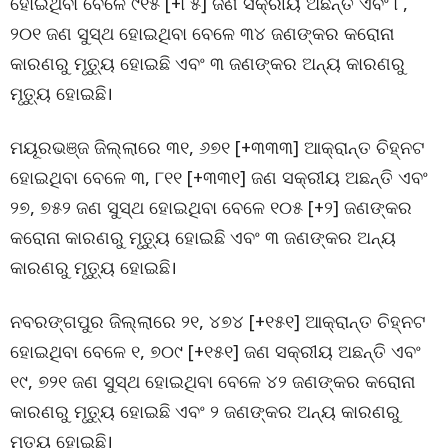
ହୋଇଥିବା ବେଳେ ୯୧୫ [+୮୫] ଜଣ ସକ୍ରୀୟ ଅଛନ୍ତି ଏବଂ ୮,
୨୦୧ ଜଣ ସୁସ୍ଥ ହୋଇଥିବା ବେଳେ ୩୪ ଜଣଙ୍କର କରୋନା
କାରଣରୁ ମୃତ୍ୟୁ ହୋଇଛି ଏବଂ ୩ ଜଣଙ୍କର ଅନ୍ୟ କାରଣରୁ
ମୃତ୍ୟୁ ହୋଇଛି।
ମୟୂରଭଞ୍ଜ ଜିଲ୍ଲାରେ ୩୧, ୬୭୧ [+୩୩୩] ଆକ୍ରାନ୍ତ ଚିହ୍ନଟ
ହୋଇଥିବା ବେଳେ ୩, ୮୧୧ [+୩୩୧] ଜଣ ସକ୍ରୀୟ ଅଛନ୍ତି ଏବଂ
୨୭, ୭୫୨ ଜଣ ସୁସ୍ଥ ହୋଇଥିବା ବେଳେ ୧୦୫ [+୨] ଜଣଙ୍କର
କରୋନା କାରଣରୁ ମୃତ୍ୟୁ ହୋଇଛି ଏବଂ ୩ ଜଣଙ୍କର ଅନ୍ୟ
କାରଣରୁ ମୃତ୍ୟୁ ହୋଇଛି।
ନବରଙ୍ଗପୁର ଜିଲ୍ଲାରେ ୨୧, ୪୭୪ [+୧୫୧] ଆକ୍ରାନ୍ତ ଚିହ୍ନଟ
ହୋଇଥିବା ବେଳେ ୧, ୭୦୯ [+୧୫୧] ଜଣ ସକ୍ରୀୟ ଅଛନ୍ତି ଏବଂ
୧୯, ୭୨୧ ଜଣ ସୁସ୍ଥ ହୋଇଥିବା ବେଳେ ୪୨ ଜଣଙ୍କର କରୋନା
କାରଣରୁ ମୃତ୍ୟୁ ହୋଇଛି ଏବଂ ୨ ଜଣଙ୍କର ଅନ୍ୟ କାରଣରୁ
ମୃତ୍ୟୁ ହୋଇଛି।