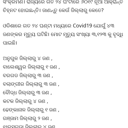
ସଂକ୍ରମଣ। ରାଜ୍ୟରେ ଗତ ୨୪ ଘଂଟାରେ ୬୦୧୯ ନୂଆ ଆକ୍ରାନ୍ତ
ଚିହ୍ନଟ ହୋଇଛନ୍ତି। ଜାଣନ୍ତୁ କେଉଁ ଜିଲ୍ଲାରୁ କେତେ?
ଓଡିଶାରେ ଗତ ୨୪ ଘଣ୍ଟା ମଧ୍ୟରେ Covid19 ଯୋଗୁଁ ୪୩
ଜଣଙ୍କର ମୃତ୍ୟୁ ଘଟିଛି। ମୋଟ ମୃତ୍ୟୁ ସଂଖ୍ୟା ୩,୧୨୩ କୁ ବୃଦ୍ଧି
ପାଇଛି।
ଅନୁଗୁଳ ଜିଲ୍ଲାରୁ ୪ ଜଣ ,
ବାଲେଶ୍ୱର ଜିଲ୍ଲାରୁ ୧ ଜଣ ,
ବରଗଡ ଜିଲ୍ଲାରୁ ୩ ଜଣ ,
ବଲାଙ୍ଗୀର ଜିଲ୍ଲାରୁ ୩ ଜଣ ,
ବୌଦ୍ଧ ଜିଲ୍ଲାରୁ ୩ ଜଣ ,
କଟକ ଜିଲ୍ଲାରୁ ୪ ଜଣ ,
ଢେଙ୍କାନାଳ ଜିଲ୍ଲାରୁ ୧ ଜଣ ,
ଗଞ୍ଜାମ ଜିଲ୍ଲାରୁ ୨ ଜଣ ,
ଝାରସୁଗୁଡା ଜିଲ୍ଲାରୁ ୪ ଜଣ ,