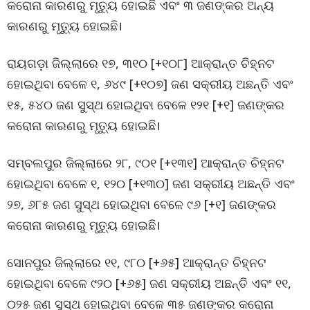
କରୋନା କାରଣରୁ ମୃତ୍ୟୁ ହୋଇଛି ଏବଂ ୩ ଜଣଙ୍କର ଅନ୍ୟ
କାରଣରୁ ମୃତ୍ୟୁ ହୋଇଛି।
ରାୟଗଡ଼ା ଜିଲ୍ଲାରେ ୧୭, ୩୧୦ [+୧୦୮] ଆକ୍ରାନ୍ତ ଚିହ୍ନଟ
ହୋଇଥିବା ବେଳେ ୧, ୬୪୯ [+୧୦୭] ଜଣ ସକ୍ରୀୟ ଅଛନ୍ତି ଏବଂ
୧୫, ୫୪୦ ଜଣ ସୁସ୍ଥ ହୋଇଥିବା ବେଳେ ୧୨୧ [+୧] ଜଣଙ୍କର
କରୋନା କାରଣରୁ ମୃତ୍ୟୁ ହୋଇଛି।
ସମ୍ବଲପୁର ଜିଲ୍ଲାରେ ୨୮, ୯୦୧ [+୧୩୧] ଆକ୍ରାନ୍ତ ଚିହ୍ନଟ
ହୋଇଥିବା ବେଳେ ୧, ୧୨୦ [+୧୩୦] ଜଣ ସକ୍ରୀୟ ଅଛନ୍ତି ଏବଂ
୨୭, ୬୮୫ ଜଣ ସୁସ୍ଥ ହୋଇଥିବା ବେଳେ ୯୬ [+୧] ଜଣଙ୍କର
କରୋନା କାରଣରୁ ମୃତ୍ୟୁ ହୋଇଛି।
ସୋନପୁର ଜିଲ୍ଲାରେ ୧୧, ୯୮୦ [+୬୫] ଆକ୍ରାନ୍ତ ଚିହ୍ନଟ
ହୋଇଥିବା ବେଳେ ୯୨୦ [+୬୫] ଜଣ ସକ୍ରୀୟ ଅଛନ୍ତି ଏବଂ ୧୧,
୦୨୫ ଜଣ ସୁସ୍ଥ ହୋଇଥିବା ବେଳେ ୩୫ ଜଣଙ୍କର କରୋନା