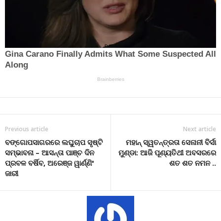
Previous article
Next article
ବଙ୍ଗୋପସାଗରରେ ଲଘୁଚାପ ସୃଷ୍ଟି
ମହାନ୍ ସ୍ୱତନ୍ତ୍ରତା ସେନାନୀ ବିର୍ସା
ସମ୍ଭାବନା – ଆସନ୍ତା ପାଞ୍ଚ ଦିନ
ମୁଣ୍ଡା: ଆଜି ପୂଣ୍ୟତିଥୀ ଅବସରରେ
ପ୍ରବଳ ବର୍ଷିବ, ଅରେଞ୍ଜ ୱାର୍ଣ୍ଣିଂ
ଶତ ଶତ ନମନ ..
ଜାରୀ