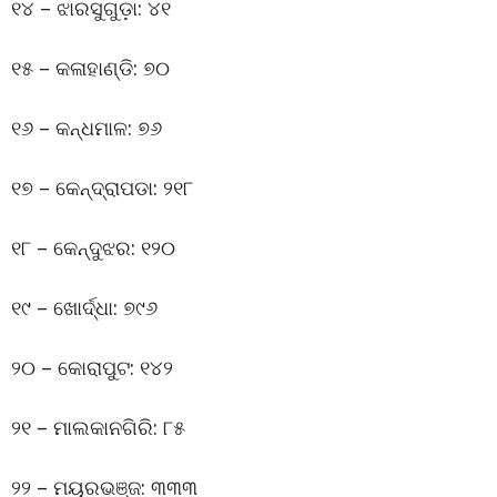
୧୪ – ଝାରସୁଗୁଡ଼ା: ୪୧
୧୫ – କଳାହାଣ୍ଡି: ୭୦
୧୬ – କନ୍ଧମାଳ: ୭୬
୧୭ – କେନ୍ଦ୍ରାପଡା: ୨୧୮
୧୮ – କେନ୍ଦୁଝର: ୧୨୦
୧୯ – ଖୋର୍ଦ୍ଧା: ୭୯୬
୨୦ – କୋରାପୁଟ: ୧୪୨
୨୧ – ମାଲକାନଗିରି: ୮୫
୨୨ – ମୟୂରଭଞ୍ଜ: ୩୩୩