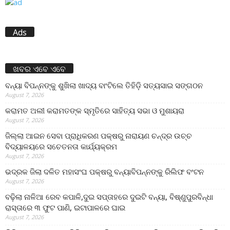
Ads
ଖବର ଏବେ ଏବେ
ବନ୍ୟା ବିପନ୍ନଙ୍କୁ ଶୁଖିଲା ଖାଦ୍ୟ ବାଂଟିଲେ ତିହିଡି଼ ସତ୍ୟସାଇ ସଙ୍ଗଠନ
August 7, 2026
କରାମତ ଅଲୀ କରାମତଙ୍କ ସ୍ମୃତିରେ ସାହିତ୍ୟ ସଭା ଓ ମୁଶାୟରା
August 7, 2026
ଜିଲ୍ଲା ଆଇନ ସେବା ପ୍ରାଧିକରଣ ପକ୍ଷରୁ ନାରାୟଣ ଚନ୍ଦ୍ର ଉଚ୍ଚ
ବିଦ୍ୟାଳୟରେ ସଚେତନତା କାର୍ଯ୍ୟକ୍ରମ
August 7, 2026
ଭଦ୍ରକ ଜିଲା ଦଳିତ ମହାସଂଘ ପକ୍ଷରୁ ବନ୍ୟାବିପନ୍ନଙ୍କୁ ରିଲିଫ ବଂଟନ
August 7, 2026
ବଢ଼ିଲା ନାଳିଆ ରେବ କପାଳି,ଦୁଇ ସପ୍ତାହରେ ଦୁଇଟି ବନ୍ୟା, ବିଷ୍ଣୁପୁରବିନ୍ଧା
ରାସ୍ତାରେ ୩ ଫୁଟ ପାଣି, ଇଟାପାଳରେ ଘାଇ
August 7, 2026