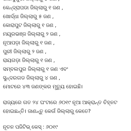
କେନ୍ଦ୍ରାପଡା ଜିଲ୍ଲାରୁ ୧ ଜଣ ,
ଖୋର୍ଦ୍ଧା ଜିଲ୍ଲାରୁ ୫ ଜଣ ,
କୋରାପୁଟ ଜିଲ୍ଲାରୁ ୧ ଜଣ ,
ମୟୂରଭଞ୍ଜ ଜିଲ୍ଲାରୁ ୨ ଜଣ ,
ନୂଆପଡ଼ା ଜିଲ୍ଲାରୁ ୧ ଜଣ ,
ପୁରୀ ଜିଲ୍ଲାରୁ ୨ ଜଣ ,
ରାୟଗଡ଼ା ଜିଲ୍ଲାରୁ ୧ ଜଣ ,
ସମ୍ବଲପୁର ଜିଲ୍ଲାରୁ ୧ ଜଣ ଏବଂ
ସୁନ୍ଦରଗଡ ଜିଲ୍ଲାରୁ ୪ ଜଣ ,
ମୋଟରେ ୪୩ ଜଣଙ୍କର ମୃତ୍ୟୁ ହୋଇଛି।
ରାଜ୍ୟରେ ଗତ ୨୪ ଘଂଟାରେ ୬୦୧୯ ନୂଆ ଆକ୍ରାନ୍ତ ଚିହ୍ନଟ
ହୋଇଛନ୍ତି। ଜାଣନ୍ତୁ କେଉଁ ଜିଲ୍ଲାରୁ କେତେ?
ନୂତନ ପଜିଟିଭ୍ କେସ୍ : ୬୦୧୯