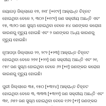
ନୟାଗଡ଼ ଜିଲ୍ଲାରେ ୧୭, ୭୧୮ [+୧୯୧] ଆକ୍ରାନ୍ତ ଚିହ୍ନଟ
ହୋଇଥିବା ବେଳେ ୨, ୩୦୨ [+୧୯୧] ଜଣ ସକ୍ରୀୟ ଅଛନ୍ତି ଏବଂ
୧୫, ୩୬୦ ଜଣ ସୁସ୍ଥ ହୋଇଥିବା ବେଳେ ୫୪ ଜଣଙ୍କର କରୋନା
କାରଣରୁ ମୃତ୍ୟୁ ହୋଇଛି ଏବଂ ୨ ଜଣଙ୍କର ଅନ୍ୟ କାରଣରୁ
ମୃତ୍ୟୁ ହୋଇଛି।
ନୂଆପଡ଼ା ଜିଲ୍ଲାରେ ୨୨, ୨୯୨ [+୨୩] ଆକ୍ରାନ୍ତ ଚିହ୍ନଟ
ହୋଇଥିବା ବେଳେ ୨୭୧ [+୨୨] ଜଣ ସକ୍ରୀୟ ଅଛନ୍ତି ଏବଂ ୨୧,
୯୫୯ ଜଣ ସୁସ୍ଥ ହୋଇଥିବା ବେଳେ ୬୨ [+୧] ଜଣଙ୍କର କରୋନା
କାରଣରୁ ମୃତ୍ୟୁ ହୋଇଛି।
ପୁରୀ ଜିଲ୍ଲାରେ ୩୫, ୧୫୦ [+୩୨୪] ଆକ୍ରାନ୍ତ ଚିହ୍ନଟ
ହୋଇଥିବା ବେଳେ ୩, ୩୩୩ [+୩୨୨] ଜଣ ସକ୍ରୀୟ ଅଛନ୍ତି ଏବଂ
୩୧, ୬୫୨ ଜଣ ସୁସ୍ଥ ହୋଇଥିବା ବେଳେ ୧୬୨ [+୨] ଜଣଙ୍କର