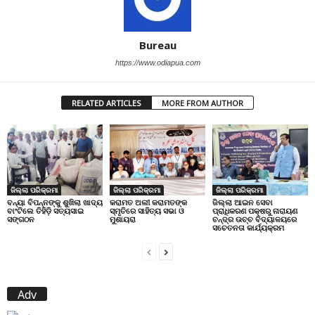
Bureau
https://www.odiapua.com
RELATED ARTICLES
MORE FROM AUTHOR
ଜିଲ୍ଲା ପରିକ୍ରମା
ଜିଲ୍ଲା ପରିକ୍ରମା
ଜିଲ୍ଲା ପରିକ୍ରମା
ବନ୍ୟା ବିପନ୍ନଙ୍କୁ ଶୁଖିଲା ଖାଦ୍ୟ
କରାମତ ଅଲୀ କରାମତଙ୍କ
ଜିଲ୍ଲା ଆଇନ ସେବା
ବାଂଟିଲେ ତିହିଡି଼ ସତ୍ୟସାଇ
ସ୍ମୃତିରେ ସାହିତ୍ୟ ସଭା ଓ
ପ୍ରାଧିକରଣ ପକ୍ଷରୁ ନାରାୟଣ
ସଙ୍ଗଠନ
ମୁଶାୟରା
ଚନ୍ଦ୍ର ଉଚ୍ଚ ବିଦ୍ୟାଳୟରେ
ସଚେତନତା କାର୍ଯ୍ୟକ୍ରମ
Adv