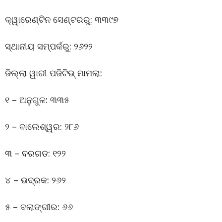
କ୍ୱାରେଣ୍ଟିନ ସେଣ୍ଟରରୁ: ୩୩୯୭
ସ୍ଥାନୀୟ ସମ୍ପର୍କରୁ: ୨୬୨୨
ଜିଲ୍ଲା ୱାରୀ ପଜିଟିଭ୍ ମାମଲା:
୧ – ଅନୁଗୁଳ: ୩୩୫
୨ – ବାଲେଶ୍ୱର: ୨୮୬
୩ – ବରଗଡ: ୧୨୨
୪ – ଭଦ୍ରକ: ୨୬୨
୫ – ବଲାଙ୍ଗୀର: ୬୬