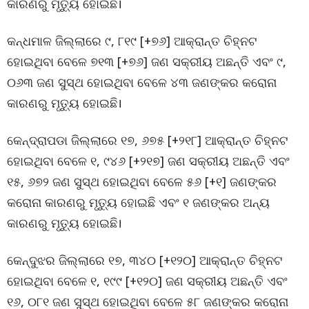
କାରଣରୁ ମୃତ୍ୟୁ ହୋଇଛି।
କନ୍ଧମାଳ ଜିଲ୍ଲାରେ ୯, ୮୧୯ [+୭୬] ଆକ୍ରାନ୍ତ ଚିହ୍ନଟ
ହୋଇଥିବା ବେଳେ ୭୧୩ [+୭୬] ଜଣ ସକ୍ରୀୟ ଅଛନ୍ତି ଏବଂ ୯,
୦୬୩ ଜଣ ସୁସ୍ଥ ହୋଇଥିବା ବେଳେ ୪୩ ଜଣଙ୍କର କରୋନା
କାରଣରୁ ମୃତ୍ୟୁ ହୋଇଛି।
କେନ୍ଦ୍ରାପଡା ଜିଲ୍ଲାରେ ୧୭, ୬୭୫ [+୨୧୮] ଆକ୍ରାନ୍ତ ଚିହ୍ନଟ
ହୋଇଥିବା ବେଳେ ୧, ୯୪୬ [+୨୧୭] ଜଣ ସକ୍ରୀୟ ଅଛନ୍ତି ଏବଂ
୧୫, ୬୭୨ ଜଣ ସୁସ୍ଥ ହୋଇଥିବା ବେଳେ ୫୬ [+୧] ଜଣଙ୍କର
କରୋନା କାରଣରୁ ମୃତ୍ୟୁ ହୋଇଛି ଏବଂ ୧ ଜଣଙ୍କର ଅନ୍ୟ
କାରଣରୁ ମୃତ୍ୟୁ ହୋଇଛି।
କେନ୍ଦୁଝର ଜିଲ୍ଲାରେ ୧୭, ୩୪୦ [+୧୨୦] ଆକ୍ରାନ୍ତ ଚିହ୍ନଟ
ହୋଇଥିବା ବେଳେ ୧, ୧୯୯ [+୧୨୦] ଜଣ ସକ୍ରୀୟ ଅଛନ୍ତି ଏବଂ
୧୬, ୦୮୧ ଜଣ ସୁସ୍ଥ ହୋଇଥିବା ବେଳେ ୫୮ ଜଣଙ୍କର କରୋନା