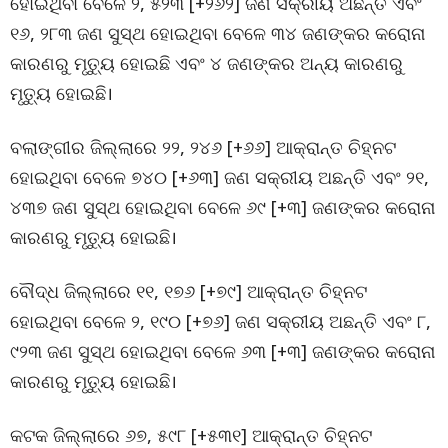
ହୋଇଥିବା ବେଳେ ୨, ୫୨୩ [+୨୬୨] ଜଣ ସକ୍ରୀୟ ଅଛନ୍ତି ଏବଂ
୧୬, ୨୮୩ ଜଣ ସୁସ୍ଥ ହୋଇଥିବା ବେଳେ ୩୪ ଜଣଙ୍କର କରୋନା
କାରଣରୁ ମୃତ୍ୟୁ ହୋଇଛି ଏବଂ ୪ ଜଣଙ୍କର ଅନ୍ୟ କାରଣରୁ
ମୃତ୍ୟୁ ହୋଇଛି।
ବଲାଙ୍ଗୀର ଜିଲ୍ଲାରେ ୨୨, ୨୪୬ [+୬୬] ଆକ୍ରାନ୍ତ ଚିହ୍ନଟ
ହୋଇଥିବା ବେଳେ ୭୪୦ [+୬୩] ଜଣ ସକ୍ରୀୟ ଅଛନ୍ତି ଏବଂ ୨୧,
୪୩୭ ଜଣ ସୁସ୍ଥ ହୋଇଥିବା ବେଳେ ୬୯ [+୩] ଜଣଙ୍କର କରୋନା
କାରଣରୁ ମୃତ୍ୟୁ ହୋଇଛି।
ବୌଦ୍ଧ ଜିଲ୍ଲାରେ ୧୧, ୧୭୬ [+୭୯] ଆକ୍ରାନ୍ତ ଚିହ୍ନଟ
ହୋଇଥିବା ବେଳେ ୨, ୧୯୦ [+୭୬] ଜଣ ସକ୍ରୀୟ ଅଛନ୍ତି ଏବଂ ୮,
୯୨୩ ଜଣ ସୁସ୍ଥ ହୋଇଥିବା ବେଳେ ୬୩ [+୩] ଜଣଙ୍କର କରୋନା
କାରଣରୁ ମୃତ୍ୟୁ ହୋଇଛି।
କଟକ ଜିଲ୍ଲାରେ ୬୭, ୫୯୮ [+୫୩୧] ଆକ୍ରାନ୍ତ ଚିହ୍ନଟ