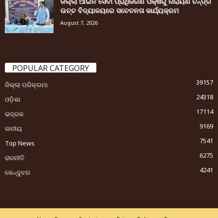
ଜିଲ୍ଲା ଆଇନ ସେବା ପ୍ରାଧିକରଣ ପକ୍ଷରୁ ନାରାୟଣ ଚନ୍ଦ୍ର
ଉଚ୍ଚ ବିଦ୍ୟାଳୟରେ ସଚେତନତା କାର୍ଯ୍ୟକ୍ରମ
August 7, 2026
POPULAR CATEGORY
39157
ଜିଲ୍ଲା ପରିକ୍ରମା
24318
ଓଡ଼ିଶା
17114
ଭଦ୍ରକ
9169
ଜାତୀୟ
7541
Top News
6275
ରାଜନୀତି
4241
କେନ୍ଦୁଝର