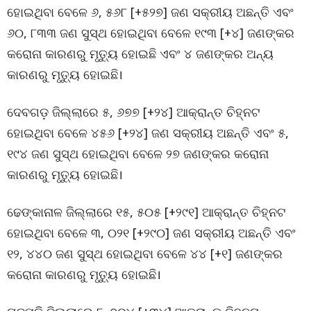
ହୋଇଥିବା ବେଳେ ୬, ୫୬୮ [+୫୨୭] ଜଣ ସକ୍ରୀୟ ଅଛନ୍ତି ଏବଂ
୬୦, ୮୩୩ ଜଣ ସୁସ୍ଥ ହୋଇଥିବା ବେଳେ ୧୯୩ [+୪] ଜଣଙ୍କର
କରୋନା କାରଣରୁ ମୃତ୍ୟୁ ହୋଇଛି ଏବଂ ୪ ଜଣଙ୍କର ଅନ୍ୟ
କାରଣରୁ ମୃତ୍ୟୁ ହୋଇଛି।
ଦେବଗଡ଼ ଜିଲ୍ଲାରେ ୫, ୬୭୭ [+୨୪] ଆକ୍ରାନ୍ତ ଚିହ୍ନଟ
ହୋଇଥିବା ବେଳେ ୪୫୬ [+୨୪] ଜଣ ସକ୍ରୀୟ ଅଛନ୍ତି ଏବଂ ୫,
୧୯୪ ଜଣ ସୁସ୍ଥ ହୋଇଥିବା ବେଳେ ୨୭ ଜଣଙ୍କର କରୋନା
କାରଣରୁ ମୃତ୍ୟୁ ହୋଇଛି।
ଢେଙ୍କାନାଳ ଜିଲ୍ଲାରେ ୧୫, ୫୦୫ [+୨୯୧] ଆକ୍ରାନ୍ତ ଚିହ୍ନଟ
ହୋଇଥିବା ବେଳେ ୩, ୦୨୧ [+୨୯୦] ଜଣ ସକ୍ରୀୟ ଅଛନ୍ତି ଏବଂ
୧୨, ୪୪୦ ଜଣ ସୁସ୍ଥ ହୋଇଥିବା ବେଳେ ୪୪ [+୧] ଜଣଙ୍କର
କରୋନା କାରଣରୁ ମୃତ୍ୟୁ ହୋଇଛି।