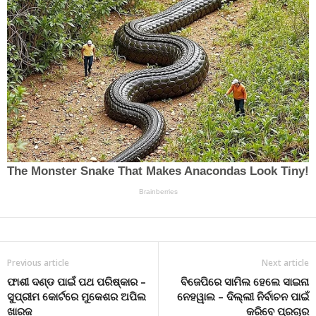
Previous article
Next article
ଫାଶୀ ଦଣ୍ଡ ପାଇଁ ପଥ ପରିଷ୍କାର –
ବିଜେପିରେ ସାମିଲ ହେଲେ ସାଇନା
ସୁପ୍ରୀମ କୋର୍ଟରେ ମୁକେଶର ଅପିଲ
ନେହୱାଲ – ଦିଲ୍ଲୀ ନିର୍ବାଚନ ପାଇଁ
ଖାରଜ
କରିବେ ପ୍ରଚାର