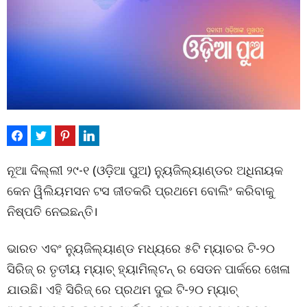
ନୂଆ ଦିଲ୍ଲୀ ୨୯-୧ (ଓଡ଼ିଆ ପୁଅ) ନ୍ୟୁଜିଲ୍ୟାଣ୍ଡର ଅଧିନାୟକ
କେନ ୱିଲିୟମସନ ଟସ ଜୀତକରି ପ୍ରଥମେ ବୋଲିଂ କରିବାକୁ
ନିଷ୍ପତି ନେଇଛନ୍ତି।
ଭାରତ ଏବଂ ନ୍ୟୁଜିଲ୍ୟାଣ୍ଡ ମଧ୍ୟରେ ୫ଟି ମ୍ୟାଚର ଟି-୨୦
ସିରିଜ୍ ର ତୃତୀୟ ମ୍ୟାଚ୍ ହ୍ୟାମିଲ୍ଟନ୍ ର ସେଡନ ପାର୍କରେ ଖେଳା
ଯାଉଛି। ଏହି ସିରିଜ୍ ରେ ପ୍ରଥମ ଦୁଇ ଟି-୨୦ ମ୍ୟାଚ୍