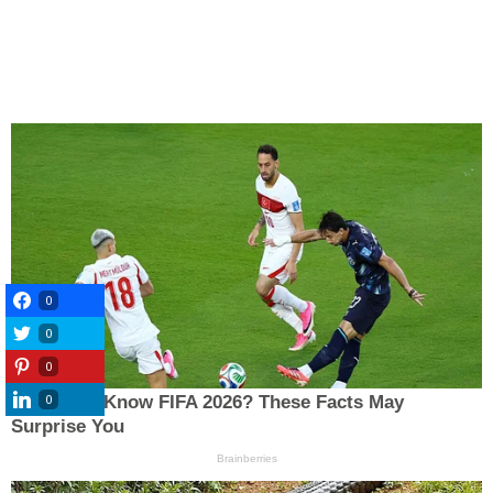
0
0
0
0