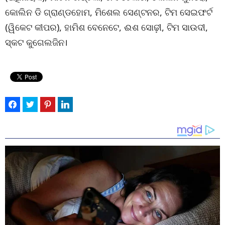
କୋଲିନ ଡି ଗ୍ରାଣ୍ଡହୋମ, ମିଶେଲ ସେଣ୍ଟନର, ଟିମ ସେଇଫର୍ଟ
(ୱିକେଟ କୀପର), ହାମିଶ ବେନେଟେ, ଈଶ ସୋଢ଼ୀ, ଟିମ ସାଉଦୀ,
ସ୍କଟ କୁଗେଲଜିନ।