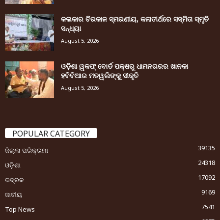
କଳାକାର ଚିରକାଳ ସ୍ମରଣୀୟ, କଳାତୀର୍ଥରେ ସସ୍ମିତା ସ୍ମୃତି
ସନ୍ଧ୍ୟା
August 5, 2026
ଓଡ଼ିଶା ୱକଫ୍ ବୋର୍ଡ ପକ୍ଷରୁ ଧାମନଗରର ଖାନକା
ହବିବିଆର ମତୱଲିଙ୍କୁ ସୀକୃତି
August 5, 2026
POPULAR CATEGORY
39135
ଜିଲ୍ଲା ପରିକ୍ରମା
24318
ଓଡ଼ିଶା
17092
ଭଦ୍ରକ
9169
ଜାତୀୟ
7541
Top News