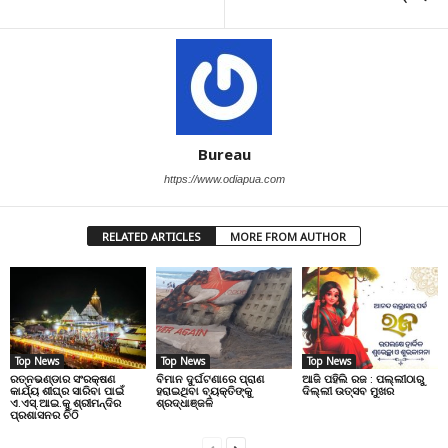
Bureau
https://www.odiapua.com
RELATED ARTICLES
MORE FROM AUTHOR
Top News
Top News
Top News
ରତ୍ନଭଣ୍ଡାର ସଂରକ୍ଷଣ
ବିମାନ ଦୁର୍ଘଟଣାରେ ପ୍ରାଣ
ଆଜି ପହିଲି ରଜ : ପଲ୍ଲୀଠାରୁ
କାର୍ଯ୍ୟ ଶୀଘ୍ର ସାରିବା ପାଇଁ
ହରାଇଥିବା ବ୍ୟକ୍ତିଙ୍କୁ
ଦିଲ୍ଲୀ ଉତ୍ସବ ମୁଖର
ଏ.ଏସ୍.ଆଇ.କୁ ଶ୍ରୀମନ୍ଦିର
ଶ୍ରଦ୍ଧାଞ୍ଜଳି
ପ୍ରଶାସନର ଚିଠି