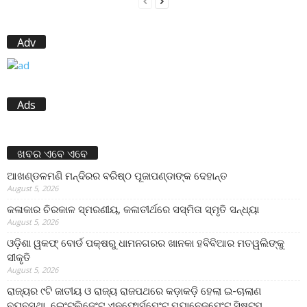
Adv
Ads
ଖବର ଏବେ ଏବେ
ଆଖଣ୍ଡଳମଣି ମନ୍ଦିରର ବରିଷ୍ଠ ପୂଜାପଣ୍ଡାଙ୍କ ଦେହାନ୍ତ
August 5, 2026
କଳାକାର ଚିରକାଳ ସ୍ମରଣୀୟ, କଳାତୀର୍ଥରେ ସସ୍ମିତା ସ୍ମୃତି ସନ୍ଧ୍ୟା
August 5, 2026
ଓଡ଼ିଶା ୱକଫ୍ ବୋର୍ଡ ପକ୍ଷରୁ ଧାମନଗରର ଖାନକା ହବିବିଆର ମତୱଲିଙ୍କୁ
ସୀକୃତି
August 5, 2026
ରାଜ୍ୟର ୯ଟି ଜାତୀୟ ଓ ରାଜ୍ୟ ରାଜପଥରେ କଡ଼ାକଡ଼ି ହେଲା ଇ-ଚାଲାଣ
ବ୍ୟବସ୍ଥା, ଇେଂଟଲିଜେଂଟ ଏନଫୋର୍ସମେଂଟ ମ୍ୟାନେଜମେଂଟ ସିଷ୍ଟମ