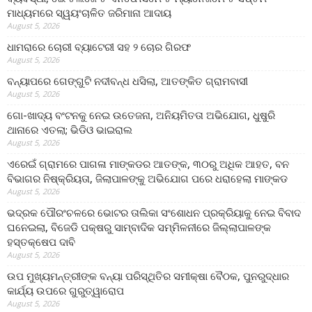
ମାଧ୍ୟମରେ ସ୍ୱୟଂଚାଳିତ ଜରିମାନା ଆଦାୟ
August 5, 2026
ଧାମରାରେ ଚୋରୀ ବ୍ୟାଟେରୀ ସହ ୨ ଚୋର ଗିରଫ
August 5, 2026
ବନ୍ୟାପରେ ଗେଙ୍ଗୁଟି ନଦୀବନ୍ଧ ଧସିଲା, ଆତଙ୍କିତ ଗ୍ରାମବାସୀ
August 5, 2026
ଗୋ-ଖାଦ୍ୟ ବଂଟନକୁ ନେଇ ଉତେଜନା, ଅନିୟମିତତା ଅଭିଯୋଗ, ଧୁଷୁରି
ଥାନାରେ ଏତଲା; ଭିଡିଓ ଭାଇରାଲ
August 5, 2026
ଏରେଇଁ ଗ୍ରାମରେ ପାଗଳା ମାଙ୍କଡର ଆତଙ୍କ, ୩୦ରୁ ଅଧିକ ଆହତ, ବନ
ବିଭାଗର ନିଷ୍କ୍ରିୟତା, ଜିଲାପାଳଙ୍କୁ ଅଭିଯୋଗ ପରେ ଧରାହେଲା ମାଙ୍କଡ
August 5, 2026
ଭଦ୍ରକ ପୌରଂଚଳରେ ଭୋଟର ତାଲିକା ସଂଶୋଧନ ପ୍ରକ୍ରିୟାକୁ ନେଇ ବିବାଦ
ଘନେଇଲା, ବିଜେଡି ପକ୍ଷରୁ ସାମ୍ବାଦିକ ସମ୍ମିଳନୀରେ ଜିଲ୍ଲାପାଳଙ୍କ
ହସ୍ତକ୍ଷେପ ଦାବି
August 5, 2026
ଉପ ମୁଖ୍ୟମନ୍ତ୍ରୀଙ୍କ ବନ୍ୟା ପରିସ୍ଥିତିର ସମୀକ୍ଷା ବୈଠକ, ପୁନରୁଦ୍ଧାର
କାର୍ଯ୍ୟ ଉପରେ ଗୁରୁତ୍ୱାରୋପ
August 5, 2026