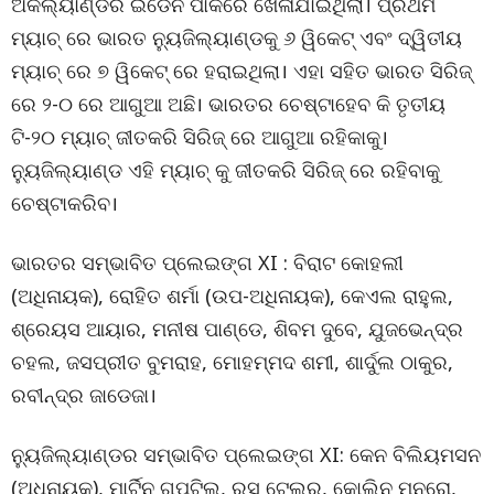
ଅକଲ୍ୟାଣ୍ଡର ଇଡେନ ପାର୍କରେ ଖେଳାଯାଇଥିଲା। ପ୍ରଥମ
ମ୍ୟାଚ୍ ରେ ଭାରତ ନ୍ୟୁଜିଲ୍ୟାଣ୍ଡକୁ ୬ ୱିକେଟ୍ ଏବଂ ଦ୍ୱିତୀୟ
ମ୍ୟାଚ୍ ରେ ୭ ୱିକେଟ୍ ରେ ହରାଇଥିଲା। ଏହା ସହିତ ଭାରତ ସିରିଜ୍
ରେ ୨-୦ ରେ ଆଗୁଆ ଅଛି। ଭାରତର ଚେଷ୍ଟାହେବ କି ତୃତୀୟ
ଟି-୨୦ ମ୍ୟାଚ୍ ଜୀତକରି ସିରିଜ୍ ରେ ଆଗୁଆ ରହିକାକୁ।
ନ୍ୟୁଜିଲ୍ୟାଣ୍ଡ ଏହି ମ୍ୟାଚ୍ କୁ ଜୀତକରି ସିରିଜ୍ ରେ ରହିବାକୁ
ଚେଷ୍ଟାକରିବ।
ଭାରତର ସମ୍ଭାବିତ ପ୍ଲେଇଙ୍ଗ XI : ବିରାଟ କୋହଲୀ
(ଅଧିନାୟକ), ରୋହିତ ଶର୍ମା (ଉପ-ଅଧିନାୟକ), କେଏଲ ରାହୁଲ,
ଶ୍ରେୟସ ଆୟାର, ମନୀଷ ପାଣ୍ଡେ, ଶିବମ ଦୁବେ, ଯୁଜଭେନ୍ଦ୍ର
ଚହଲ, ଜସପ୍ରୀତ ବୁମରାହ, ମୋହମ୍ମଦ ଶମୀ, ଶାର୍ଦୁଲ ଠାକୁର,
ରବୀନ୍ଦ୍ର ଜାଡେଜା।
ନ୍ୟୁଜିଲ୍ୟାଣ୍ଡର ସମ୍ଭାବିତ ପ୍ଲେଇଙ୍ଗ XI: କେନ ବିଲିୟମସନ
(ଅଧିନାୟକ), ମାର୍ଟିନ ଗପ୍ଟିଲ, ରସ ଟେଲର, କୋଲିନ ମୁନରୋ,