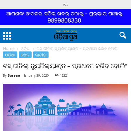
Ads
Home
ଓଡ଼ିଶା
ଟସ୍ ଜୀତିଲା ନ୍ୟୁଜିଲ୍ୟାଣ୍ଡ – ପ୍ରଥମେ କରିବ ବୋଲିଂ
ଓଡ଼ିଶା
ଖେଳ
ଜାତୀୟ
ଟସ୍ ଜୀତିଲା ନ୍ୟୁଜିଲ୍ୟାଣ୍ଡ – ପ୍ରଥମେ କରିବ ବୋଲିଂ
By
Bureau
-
January 29, 2020
1222