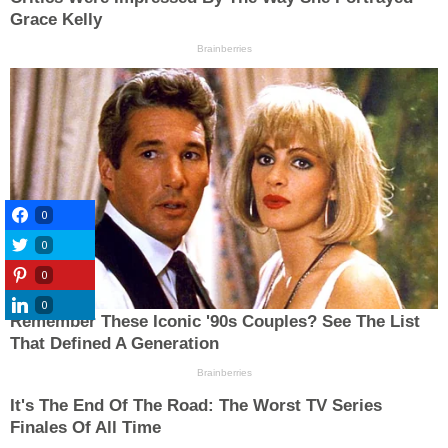
0
0
0
0