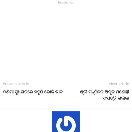
Previous article
Next article
ମଣିମା ସୁଧଘରରେ ସବୁଠି ଭୋଜି ଭାତ
ଶ୍ରୀ ମନ୍ଦିରର ଅମୃତ ମଣୋହୀ
ସଂପତ୍ତି ତାଲିକା