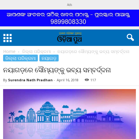
Ads
Home
ଜିଲ୍ଲା ପରିକ୍ରମା
ନୟାଗଡ଼ରେ ସୌମ୍ୟଙ୍କୁ ଭବ୍ୟ ସମ୍ବର୍ଦ୍ଦନା
ଜିଲ୍ଲା ପରିକ୍ରମା
ନୟାଗଡ଼
ନୟାଗଡ଼ରେ ସୌମ୍ୟଙ୍କୁ ଭବ୍ୟ ସମ୍ବର୍ଦ୍ଦନା
By
Surendra Nath Pradhan
-
April 16, 2018
117