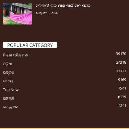
ସରକାରୀ ଘର ଯାହା ପାଇଁ ସାତ ସପନ
August 8, 2026
POPULAR CATEGORY
39170
ଜିଲ୍ଲା ପରିକ୍ରମା
24318
ଓଡ଼ିଶା
17127
ଭଦ୍ରକ
9169
ଜାତୀୟ
7541
Top News
6275
ରାଜନୀତି
4241
କେନ୍ଦୁଝର