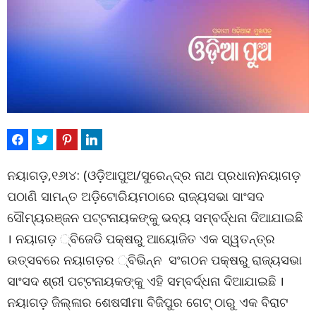
ନୟାଗଡ଼,୧୬ା୪: (ଓଡ଼ିଆପୁଅ/ସୁରେନ୍ଦ୍ର ନାଥ ପ୍ରଧାନ)ନୟାଗଡ଼
ପଠାଣି ସାମନ୍ତ ଅଡ଼ିଟୋରିୟମଠାରେ ରାଜ୍ୟସଭା ସାଂସଦ
ସୌମ୍ୟରଞ୍ଜନ ପଟ୍ଟନାୟକଙ୍କୁ ଭବ୍ୟ ସମ୍ବର୍ଦ୍ଧନା ଦିଆଯାଇଛି
। ନୟାଗଡ଼ ୍ବିଜେଡି ପକ୍ଷରୁ ଆୟୋଜିତ ଏକ ସ୍ୱତନ୍ତ୍ର
ଉତ୍ସବରେ ନୟାଗଡ଼ର ୍ବିଭିନ୍ନ ସଂଗଠନ ପକ୍ଷରୁ ରାଜ୍ୟସଭା
ସାଂସଦ ଶ୍ରୀ ପଟ୍ଟନାୟକଙ୍କୁ ଏହି ସମ୍ବର୍ଦ୍ଧନା ଦିଆଯାଇଛି ।
ନୟାଗଡ଼ ଜିଲ୍ଳାର ଶେଷସୀମା ବିଜିପୁର ଗେଟ୍ ଠାରୁ ଏକ ବିରାଟ