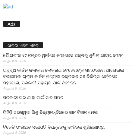
Ads
ଖବର ଏବେ ଏବେ
ପୌରାଚଂଳ ୧୯ ନମ୍ବର ୱାର୍ଡ଼ରେ କଂଗ୍ରେସ ପକ୍ଷରୁ ଶୁଖିଲା ଖାଦ୍ୟ ବଂଟନ
August 8, 2026
ଅସୁସ୍ଥ କୀର୍ତନ କଳାକାର ଲୋକନାଥ ବେହେରାଙ୍କ ସହାୟତାରେ ଆଗେଇଲା
ବଳାଜୀପଡ଼ା ଗ୍ରାମ କୀର୍ତନ ମଣ୍ଡଳୀ ରକ୍ତଦାନ ସହ ଚିକିତ୍ସା ଖର୍ଚ୍ଚରେ
ସହଯୋଗ, ସରକାରୀ ସହାୟତା ପାଇଁ ନିବେଦନ
August 8, 2026
ସରକାରୀ ଘର ଯାହା ପାଇଁ ସାତ ସପନ
August 8, 2026
ତିହିଡି଼ ସରସ୍ୱତୀ ଶିଶୁ ବିଦ୍ୟାମନ୍ଦିରରେ ଜ୍ଞାନ ବିଜ୍ଞାନ ମେଳା
August 8, 2026
ବିଜେଡି ପଂଚାୟତ ସଭାପତି ବିପନ୍ନଙ୍କୁ ବାଂଟିଲେ ଶୁଖିଲାଖାଦ୍ୟ
August 8, 2026