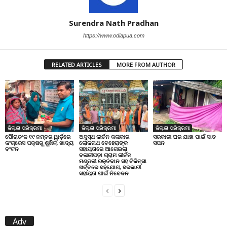
Surendra Nath Pradhan
https://www.odiapua.com
RELATED ARTICLES
MORE FROM AUTHOR
ଜିଲ୍ଲା ପରିକ୍ରମା
ଜିଲ୍ଲା ପରିକ୍ରମା
ଜିଲ୍ଲା ପରିକ୍ରମା
ପୌରାଚଂଳ ୧୯ ନମ୍ବର ୱାର୍ଡ଼ରେ
ଅସୁସ୍ଥ କୀର୍ତନ କଳାକାର
ସରକାରୀ ଘର ଯାହା ପାଇଁ ସାତ
କଂଗ୍ରେସ ପକ୍ଷରୁ ଶୁଖିଲା ଖାଦ୍ୟ
ଲୋକନାଥ ବେହେରାଙ୍କ
ସପନ
ବଂଟନ
ସହାୟତାରେ ଆଗେଇଲା
ବଳାଜୀପଡ଼ା ଗ୍ରାମ କୀର୍ତନ
ମଣ୍ଡଳୀ ରକ୍ତଦାନ ସହ ଚିକିତ୍ସା
ଖର୍ଚ୍ଚରେ ସହଯୋଗ, ସରକାରୀ
ସହାୟତା ପାଇଁ ନିବେଦନ
Adv