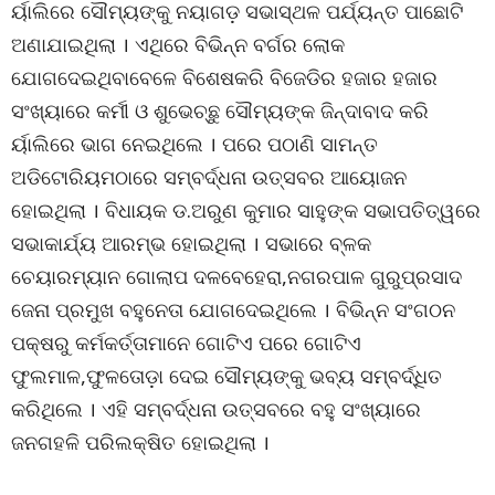
ର୍ୟାଲିରେ ସୌମ୍ୟଙ୍କୁ ନୟାଗଡ଼ ସଭାସ୍ଥଳ ପର୍ଯ୍ୟନ୍ତ ପାଛୋଟି
ଅଣାଯାଇଥିଲା । ଏଥିରେ ବିଭିନ୍ନ ବର୍ଗର ଲୋକ
ଯୋଗଦେଇଥିବାବେଳେ ବିଶେଷକରି ବିଜେଡିର ହଜାର ହଜାର
ସଂଖ୍ୟାରେ କର୍ମୀ ଓ ଶୁଭେଚ୍ଛୁ ସୌମ୍ୟଙ୍କ ଜିନ୍ଦାବାଦ କରି
ର୍ୟାଲିରେ ଭାଗ ନେଇଥିଲେ । ପରେ ପଠାଣି ସାମନ୍ତ
ଅଡିଟୋରିୟମଠାରେ ସମ୍ବର୍ଦ୍ଧନା ଉତ୍ସବର ଆୟୋଜନ
ହୋଇଥିଲା । ବିଧାୟକ ଡ.ଅରୁଣ କୁମାର ସାହୁଙ୍କ ସଭାପତିତ୍ୱରେ
ସଭାକାର୍ଯ୍ୟ ଆରମ୍ଭ ହୋଇଥିଲା । ସଭାରେ ବ୍ଳକ
ଚେୟାରମ୍ୟାନ ଗୋଲାପ ଦଳବେହେରା,ନଗରପାଳ ଗୁରୁପ୍ରସାଦ
ଜେନା ପ୍ରମୁଖ ବହୁନେତା ଯୋଗଦେଇଥିଲେ । ବିଭିନ୍ନ ସଂଗଠନ
ପକ୍ଷରୁ କର୍ମକର୍ତ୍ତାମାନେ ଗୋଟିଏ ପରେ ଗୋଟିଏ
ଫୁଲମାଳ,ଫୁଳତୋଡ଼ା ଦେଇ ସୌମ୍ୟଙ୍କୁ ଭବ୍ୟ ସମ୍ବର୍ଦ୍ଧିତ
କରିଥିଲେ । ଏହି ସମ୍ବର୍ଦ୍ଧନା ଉତ୍ସବରେ ବହୁ ସଂଖ୍ୟାରେ
ଜନଗହଳି ପରିଲକ୍ଷିତ ହୋଇଥିଲା ।