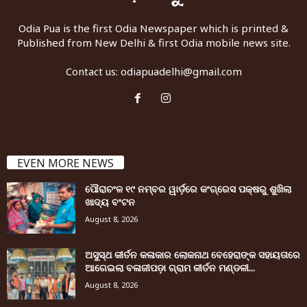
Odia Pua is the first Odia Newspaper which is printed &
Published from New Delhi & first Odia mobile news site.
Contact us:
odiapuadelhi@gmail.com
EVEN MORE NEWS
ପୌରାଚଂଳ ୧୯ ନମ୍ବର ୱାର୍ଡ଼ରେ କଂଗ୍ରେସ ପକ୍ଷରୁ ଶୁଖିଲା
ଖାଦ୍ୟ ବଂଟନ
August 8, 2026
ଅସୁସ୍ଥ କୀର୍ତନ କଳାକାର ଲୋକନାଥ ବେହେରାଙ୍କ ସହାୟତାରେ
ଆଗେଇଲା ବଳାଜୀପଡ଼ା ଗ୍ରାମ କୀର୍ତନ ମଣ୍ଡଳୀ...
August 8, 2026