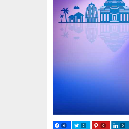
0
0
0
0