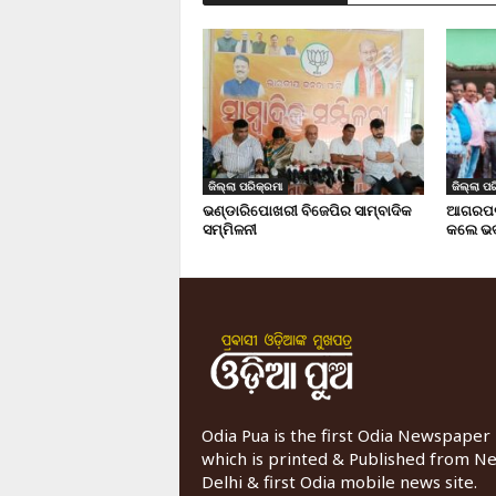
ଜିଲ୍ଲା ପରିକ୍ରମା
ଜିଲ୍ଲା ପର
ଭଣ୍ଡାରିପୋଖରୀ ବିଜେପିର ସାମ୍ବାଦିକ
ଆଗରପଡା
ସମ୍ମିଳନୀ
କଲେ ଭଦ
Odia Pua is the first Odia Newspaper
which is printed & Published from N
Delhi & first Odia mobile news site.