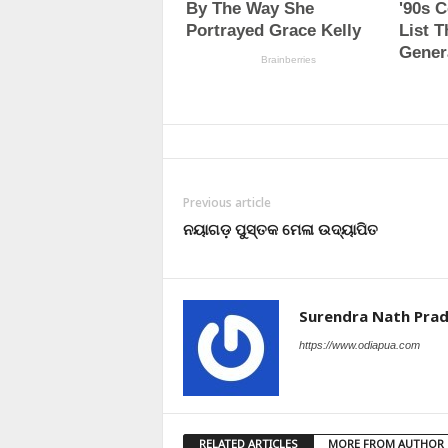
Previous article
ନୟାଗଡ଼ ପୁସ୍ତକ ମେଳା ଉଦ୍ୟାପିତ
Surendra Nath Pra
https://www.odiapua.com
RELATED ARTICLES
MORE FROM AUTHOR