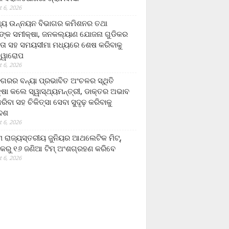
 6, 2026
ମ୍ୟ ଉନ୍ନୟନ ବିଭାଗର କମିଶନର ତଥା
ଙ୍କ ସମୀକ୍ଷା, ଜନକଲ୍ୟାଣ ଯୋଜନା ଗୁଡିକର
ତା ସହ ସମୟସୀମା ମଧ୍ୟରେ ଶେଷ କରିବାକୁ
ତ୍ୱାରୋପ
 6, 2026
ଗରର ବନ୍ୟା ପ୍ରଭାବିତ ଅଂଚଳର ସ୍ଥିତି
୍ଷା କଲେ ସ୍ୱାସ୍ଥ୍ୟମନ୍ତ୍ରୀ, ଡାକ୍ତର ଅଭାବ
ରିବା ସହ ଚିକିତ୍ସା ସେବା ସୁଦୃଢ଼ କରିବାକୁ
ଦେଶ
 6, 2026
 ରାଜ୍ୟସ୍ତରୀୟ ଜୁନିୟର ଆଥଲେଟିକ ମିଟ୍‌,
କରୁ ୧୬ ଜଣିଆ ଟିମ୍ ଅଂଶଗ୍ରହଣ କରିବେ
 6, 2026