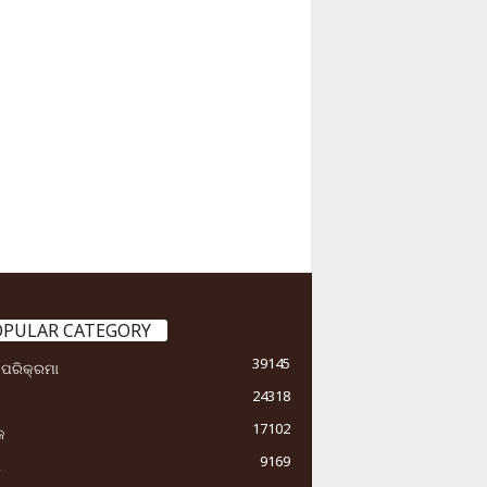
OPULAR CATEGORY
39145
ା ପରିକ୍ରମା
24318
17102
କ
9169
ୟ