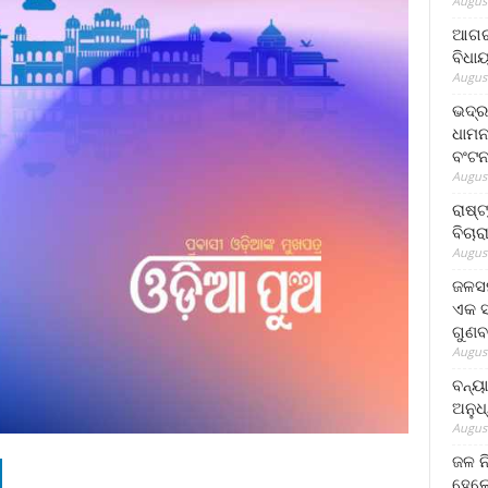
August
ଆଗରପ
ବିଧା
August
ଭଦ୍ର
ଧାମନ
ବଂଟ
August
ରାଷ୍
ବିଚାର
August
ଜଳସମ
ଏକ ସପ
ଗୁଣବ
August
ବନ୍ୟ
ଅନୁଧ
August
ଜଳ ନ
ହେଲେ