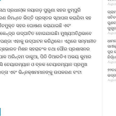
August
ନାଥ ପ୍ରଧାନ)କ ନୟାଗଡ଼ ପୁରୁଣା ସହର ଝୁମ୍ପୁରି
ଗ୍ରା
ସଚିବ
 ନିମନ୍ତେ ଭିତ୍ତି ପ୍ରସ୍ତର ସ୍ଥାପନା କରାଯିବା ସହ
ଗୁଣବ
ୌଚମୁକ୍ତ ସହର ଘୋଷଣା କରାଯାଇଛି ଏବଂ
ଗୁରୁ
ଧା କେନ୍ଦ୍ର ଉଦ୍ଘାଟିତ ହୋଇଯାଇଛି। ମୁଖ୍ୟଅତିଥିଭାବେ
August
କ ପଣ୍ଡା ଏହାକୁ ଉଦ୍ଘାଟନ କରିଥିଲେ। ଏଥିରେ ସମ୍ମାନୀତ
ଧାମନ
ସମୀକ
ସ୍ୱଚ୍ଛଭାରତ ମିଶନ ସହରାଚଂଳ ତଥା ପୌର ପ୍ରଶାସନର
ଦୂର କ
୍ଲାପାଳ ଅରିନ୍ଦମ ଡାକୁଆ, ପିଡି ଡିଆରଡିଏ ଅଭୟ କୁମାର
ନିର୍ଦ୍
August
ନଏସି ଚେୟାରମ୍ୟାନ ଓ ବ୍ଳକ ଚେୟାରମ୍ୟାନ ପ୍ରମୁଖ
୭୨ତମ
ତ୍ତା ଏବଂ ଭିନ୍ନକ୍ଷମମାନଙ୍କୁ ଉପକରଣ ବଂଟା
ଭଦ୍ର
August