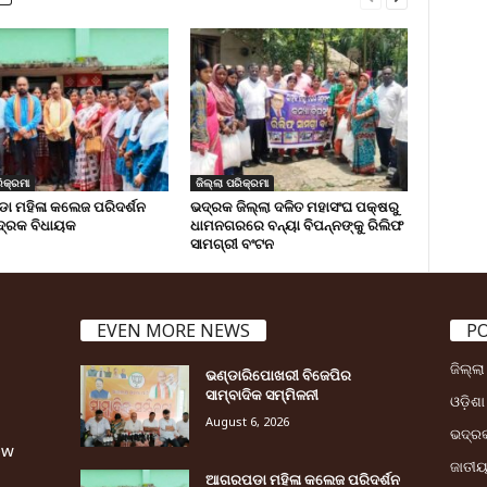
ିକ୍ରମା
ଜିଲ୍ଲା ପରିକ୍ରମା
 ମହିଳା କଲେଜ ପରିଦର୍ଶନ
ଭଦ୍ରକ ଜିଲ୍ଲା ଦଳିତ ମହାସଂଘ ପକ୍ଷରୁ
୍ରକ ବିଧାୟକ
ଧାମନଗରରେ ବନ୍ୟା ବିପନ୍ନଙ୍କୁ ରିଲିଫ
ସାମଗ୍ରୀ ବଂଟନ
EVEN MORE NEWS
P
ଜିଲ୍ଲ
ଭଣ୍ଡାରିପୋଖରୀ ବିଜେପିର
ସାମ୍ବାଦିକ ସମ୍ମିଳନୀ
ଓଡ଼ିଶା
August 6, 2026
ଭଦ୍ର
ew
ଜାତୀ
ଆଗରପଡା ମହିଳା କଲେଜ ପରିଦର୍ଶନ