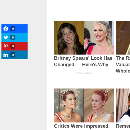
0
0
0
0