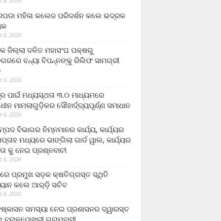
 6, 2026
ଡା ମହିଳା କଲେଜ ପରିଦର୍ଶନ କଲେ ଭଦ୍ରକ
ୟକ
 6, 2026
କ ଜିଲ୍ଲା ଦଳିତ ମହାସଂଘ ପକ୍ଷରୁ
ଗରରେ ବନ୍ୟା ବିପନ୍ନଙ୍କୁ ରିଲିଫ ସାମଗ୍ରୀ
ନ
 6, 2026
ଟ୍ର ପାଇଁ ମଧ୍ୟସ୍ଥତା ୩.୦ ମାଧ୍ୟମରେ
ାଧୀନ ମାମଲାଗୁଡ଼ିକର ସୌହାର୍ଦ୍ଦ୍ୟପୂର୍ଣ୍ଣ ସମାଧାନ
 6, 2026
୍ପଦ ବିଭାଗର ନିମ୍ନମାନର କାର୍ଯ୍ୟ, କାର୍ଯ୍ୟର
୍ତାହ ମଧ୍ୟରେ ଭାଙ୍ଗିଲା ଗାର୍ଡ ୱାଲ, କାର୍ଯ୍ୟର
ତା କୁ ନେଇ ପ୍ରଶ୍ନବାଚୀ
 6, 2026
ାରେ ପ୍ରମୁଖ ସଡ଼କ କ୍ଷତିଗ୍ରସ୍ତ ସ୍ଥିତି
୍ୟାନ କଲେ ଆର୍‌ଡ଼ି ସଚିବ
 6, 2026
ିଷ୍କାସନ ସମସ୍ୟା ନେଇ ପ୍ରଶାସନର ଦ୍ୱାରସ୍ତ
 ବରାଳପୋଖରୀ ଗ୍ରାମବାସୀ