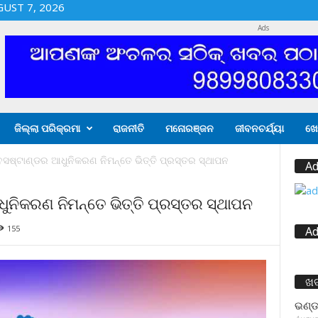
GUST 7, 2026
Ads
ଜିଲ୍ଲା ପରିକ୍ରମା
ରାଜନୀତି
ମନୋରଞ୍ଜନ
ଜୀବନଚର୍ଯ୍ୟା
ଖେ
ଷ୍ଟାଣ୍ଡର ଆଧୁନିକରଣ ନିମନ୍ତେ ଭିତ୍ତି ପ୍ରସ୍ତର ସ୍ଥାପନ
Ad
ନିକରଣ ନିମନ୍ତେ ଭିତ୍ତି ପ୍ରସ୍ତର ସ୍ଥାପନ
155
Ad
ଖ
ଭଣ୍ଡ