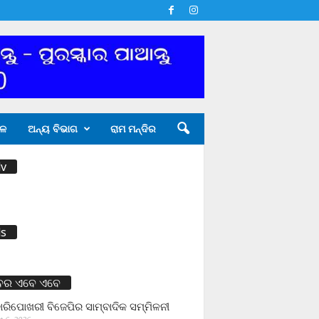
ଳ
ଅନ୍ୟ ବିଭାଗ
ରାମ ମନ୍ଦିର
v
s
ବର ଏବେ ଏବେ
ାରିପୋଖରୀ ବିଜେପିର ସାମ୍ବାଦିକ ସମ୍ମିଳନୀ