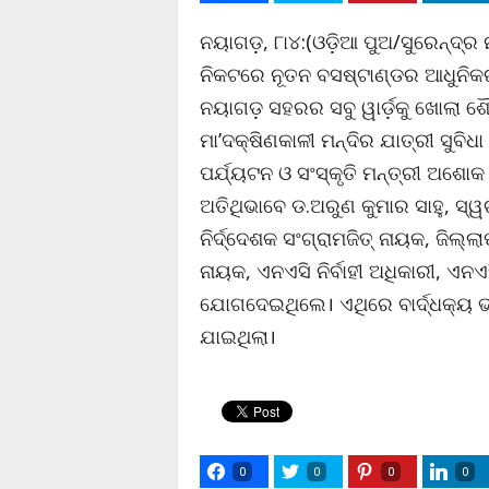
ନୟାଗଡ଼, ୮ା୪:(ଓଡ଼ିଆ ପୁଅ/ସୁରେନ୍ଦ୍ର 
ନିକଟରେ ନୂତନ ବସଷ୍ଟାଣ୍ଡର ଆଧୁନିକରଣ
ନୟାଗଡ଼ ସହରର ସବୁ ୱାର୍ଡ଼କୁ ଖୋଲା ଶ
ମା’ଦକ୍ଷିଣକାଳୀ ମନ୍ଦିର ଯାତ୍ରୀ ସୁବି
ପର୍ଯ୍ୟଟନ ଓ ସଂସ୍କୃତି ମନ୍ତ୍ରୀ ଅଶୋ
ଅତିଥିଭାବେ ଡ.ଅରୁଣ କୁମାର ସାହୁ, 
ନିର୍ଦ୍ଦେଶକ ସଂଗ୍ରାମଜିତ୍ ନାୟକ, ଜିଲ
ନାୟକ, ଏନଏସି ନିର୍ବାହୀ ଅଧିକାରୀ, ଏ
ଯୋଗଦେଇଥିଲେ। ଏଥିରେ ବାର୍ଦ୍ଧକ୍ୟ ଭ
ଯାଇଥିଲା।
0
0
0
0