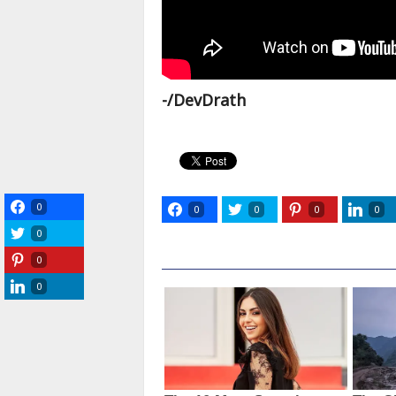
-/DevDrath
0
0
0
0
0
0
0
0