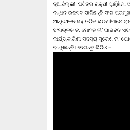
ନୂଆଦିଲ୍ଲୀ: ପବିତ୍ର ରାକ୍ଷୀ ପୂର୍ଣ୍ଣ
ବନ୍ଧନ ଉତ୍ସବ ପାଳିଛନ୍ତି ସଂଘ ପ୍ରମ
ଆନ୍ଦୋଳନ ସହ ଜଡ଼ିତ ଭଉଣୀମାନେ ରାଷ
ସଂଘଚାଳକ ଡ. ମୋହନ ଜୀ’ ଭାଗବତ ଏବଂ
କାର୍ଯ୍ୟକାରିଣୀ ସଦସ୍ୟ ସୁରେଶ ଜୀ’ ଯୋ
ବାନ୍ଧିଛନ୍ତି। ଦେଖନ୍ତୁ ଭିଡିଓ –