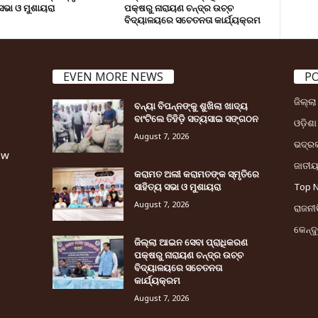
 ସଭା ଓ ମୁଶାୟରା
ପକ୍ଷରୁ ନାରାୟଣ ଚନ୍ଦ୍ର ଉଚ୍ଚ
ବିଦ୍ୟାଳୟରେ ସଚେତନତା କାର୍ଯ୍ୟକ୍ରମ
EVEN MORE NEWS
P
ଜିଲ୍ଲ
ବନ୍ୟା ବିପନ୍ନଙ୍କୁ ଶୁଖିଲା ଖାଦ୍ୟ
ବାଂଟିଲେ ତିହିଡି଼ ସତ୍ୟସାଇ ସଙ୍ଗଠନ
ଓଡ଼ିଶା
August 7, 2026
ଭଦ୍ର
ew
ଜାତୀ
କରାମତ ଅଲୀ କରାମତଙ୍କ ସ୍ମୃତିରେ
ସାହିତ୍ୟ ସଭା ଓ ମୁଶାୟରା
Top 
August 7, 2026
ରାଜନୀତ
କେନ୍ଦ
ଜିଲ୍ଲା ଆଇନ ସେବା ପ୍ରାଧିକରଣ
ପକ୍ଷରୁ ନାରାୟଣ ଚନ୍ଦ୍ର ଉଚ୍ଚ
ବିଦ୍ୟାଳୟରେ ସଚେତନତା
କାର୍ଯ୍ୟକ୍ରମ
August 7, 2026