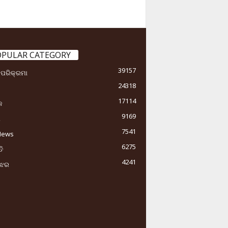
OPULAR CATEGORY
39157
ା ପରିକ୍ରମା
24318
17114
କ
9169
ୟ
7541
News
6275
ି
4241
ୁଝର