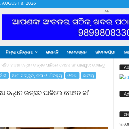
 AUGUST 8, 2026
Ads
ଜିଲ୍ଲା ପରିକ୍ରମା
ରାଜନୀତି
ମନୋରଞ୍ଜନ
ଜୀବନଚର୍ଯ୍ୟା
ଖେ
ସହିତ ରକ୍ଷା ବନ୍ଧନ ଉତ୍ସବ ପାଳିଲେ ମୋହନ ଜୀ’ ଭାଗୱତ: ଦେଖନ୍ତୁ
Ad
ବାଣୀ
ଆମ ସଂସ୍କୃତି, କଳା ଓ ଐତିହ୍ୟ
ଓଡ଼ିଶା
ଜାତୀୟ
ଷା ବନ୍ଧନ ଉତ୍ସବ ପାଳିଲେ ମୋହନ ଜୀ’
Ad
ଖ
ବନ୍ୟା