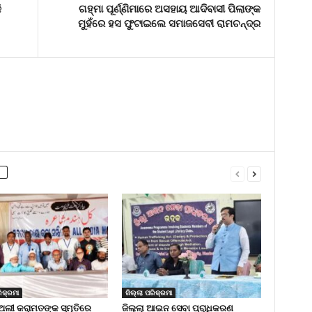
ି
ଗହ୍ମା ପୂର୍ଣ୍ଣିମାରେ ଅସହାୟ ଆଦିବାସୀ ପିଲାଙ୍କ
ମୁହଁରେ ହସ ଫୁଟାଇଲେ ସମାଜସେବୀ ରାମଚନ୍ଦ୍ର
ିକ୍ରମା
ଜିଲ୍ଲା ପରିକ୍ରମା
ଅଲୀ କରାମତଙ୍କ ସ୍ମୃତିରେ
ଜିଲ୍ଲା ଆଇନ ସେବା ପ୍ରାଧିକରଣ