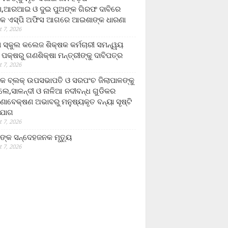
,ଆରଆଇ ଓ ଦୁଇ ପୁଅଙ୍କ ଗିରଫ ଦାବିରେ
କ ଏସ୍‌ପି ଅଫିସ ଆଗରେ ଆଇଶାଙ୍କ ଧାରଣା
 7, 2026
ା ସ୍କୁଲ କଲେଜ ଶିକ୍ଷକ କର୍ମଚାରୀ ସମନ୍ୱୟ
 ପକ୍ଷରୁ ଗଣଶିକ୍ଷା ମନ୍ତ୍ରୀଙ୍କୁ ଦାବିପତ୍ର
 7, 2026
କ ବ୍ଲକ୍ ଉପସଭାପତି ଓ ସରପଂଚ ଜିଲାପାଳଙ୍କୁ
ଲେ,ସାଳନ୍ଦୀ ଓ ନାଳିଆ ନଦୀବନ୍ଧ ଗୁଡିକର
ଣାବେକ୍ଷଣ ଅଭାବରୁ ମନୁଷ୍ୟକୃତ ବନ୍ୟା ସୃଷ୍ଟି
ଯୋଗ
 7, 2026
ଙ୍କ ସନ୍ଦେହଜନକ ମୃତ୍ୟୁ
 7, 2026