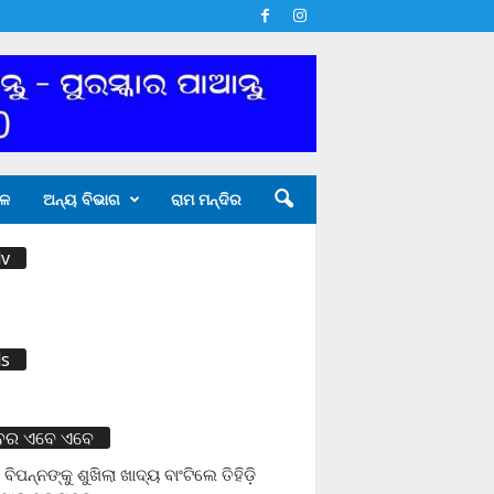
ଳ
ଅନ୍ୟ ବିଭାଗ
ରାମ ମନ୍ଦିର
v
s
ବର ଏବେ ଏବେ
 ବିପନ୍ନଙ୍କୁ ଶୁଖିଲା ଖାଦ୍ୟ ବାଂଟିଲେ ତିହିଡି଼