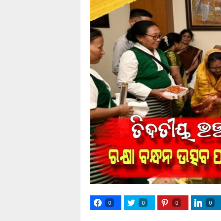
0
0
0
0