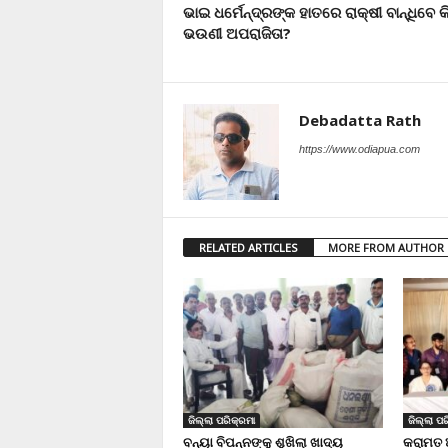
ଭାଇ ଧର୍ମେନ୍ଦ୍ରଙ୍କ ହାତରେ ରାକ୍ଷୀ ବାନ୍ଧିବେ କ
ଭଉଣୀ ଅପରାଜିତା?
Debadatta Rath
https://www.odiapua.com
RELATED ARTICLES
MORE FROM AUTHOR
ଜିଲ୍ଲା ପରିକ୍ରମା
ଜିଲ୍ଲା ପର
ବନ୍ୟା ବିପନ୍ନଙ୍କୁ ଶୁଖିଲା ଖାଦ୍ୟ
କରାମତ 