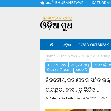
C
BHUBANESWAR
SATURDAY,
31.7
O
d
i
a
p
u
a
ଓଡ଼ିଶା
COVID OUTBREAK
.
c
Home
Top News
ତିବ୍ଦତୀୟ ଭଉଣୀଙ୍କ 
o
ଭିଡିଓ...
m
TOP NEWS
ଆନ୍ତର୍ଜାତୀୟ
ଆମ ପର୍ବ ପର୍
ଜିଲ୍ଲା ପରିକ୍ରମା
ରାଜନୀତି
ତିବ୍ଦତୀୟ ଭଉଣୀଙ୍କ ସହିତ ରକ୍
ଭାଗୱତ: ଦେଖନ୍ତୁ ଭିଡିଓ ..
By
Debadatta Rath
-
August 30, 2023
51