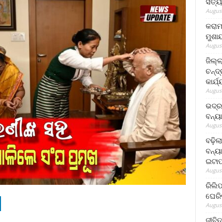
ସତ୍ୟ
August
କରାମ
ମୁଶା
August
ଜିଲ୍
ଚନ୍ଦ
କାର୍ଯ
August
ଭଦ୍ର
ବନ୍ୟ
August
ବଢ଼ିଲ
ବନ୍ୟା
ଇଟାପ
August
ରିଲି
ଘେରି
August
ଜୀବିତ