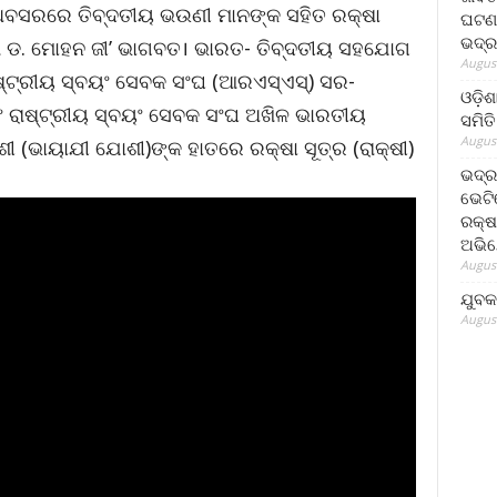
ିମା ଅବସରରେ ତିବ୍ଦତୀୟ ଭଉଣୀ ମାନଙ୍କ ସହିତ ରକ୍ଷା
ଘଟଣା
ଭଦ୍ର
ୂଖ ଡ. ମୋହନ ଜୀ’ ଭାଗବତ। ଭାରତ- ତିବ୍ଦତୀୟ ସହଯୋଗ
August
୍ଟ୍ରୀୟ ସ୍ବୟଂ ସେବକ ସଂଘ (ଆରଏସ୍ଏସ୍) ସର-
ଓଡ଼ିଶ
 ରାଷ୍ଟ୍ରୀୟ ସ୍ବୟଂ ସେବକ ସଂଘ ଅଖିଳ ଭାରତୀୟ
ସମିତି
August
ଶୀ (ଭାୟାଯୀ ଯୋଶୀ)ଙ୍କ ହାତରେ ରକ୍ଷା ସୂତ୍ର (ରାକ୍ଷୀ)
ଭଦ୍ର
ଭେଟି
ରକ୍ଷ
ଅଭି
August
ଯୁବକ
August