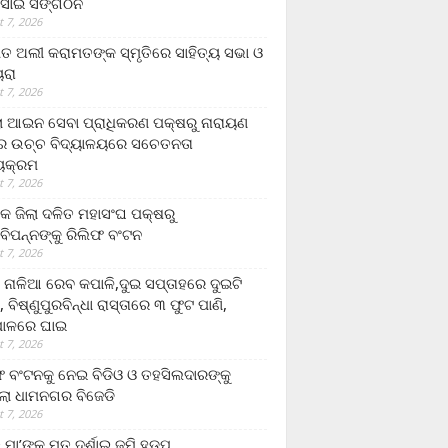
ସାଇ ସଙ୍ଗଠନ
 7, 2026
ତ ଅଲୀ କରାମତଙ୍କ ସ୍ମୃତିରେ ସାହିତ୍ୟ ସଭା ଓ
ୟରା
 7, 2026
ଲା ଆଇନ ସେବା ପ୍ରାଧିକରଣ ପକ୍ଷରୁ ନାରାୟଣ
୍ର ଉଚ୍ଚ ବିଦ୍ୟାଳୟରେ ସଚେତନତା
୍ୟକ୍ରମ
 7, 2026
କ ଜିଲା ଦଳିତ ମହାସଂଘ ପକ୍ଷରୁ
ାବିପନ୍ନଙ୍କୁ ରିଲିଫ ବଂଟନ
 7, 2026
ା ନାଳିଆ ରେବ କପାଳି,ଦୁଇ ସପ୍ତାହରେ ଦୁଇଟି
, ବିଷ୍ଣୁପୁରବିନ୍ଧା ରାସ୍ତାରେ ୩ ଫୁଟ ପାଣି,
ାଳରେ ଘାଇ
 7, 2026
ଫ ବଂଟନକୁ ନେଇ ବିଡିଓ ଓ ତହସିଲଦାରଙ୍କୁ
ଲା ଧାମନଗର ବିଜେଡି
 7, 2026
 ମା’ଙ୍କୁ ମୃତ ଦର୍ଶାଇ ଜମି ହଡ଼ପ