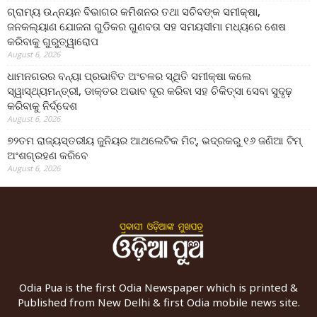
ଗ୍ରାମ୍ୟ ଉନ୍ନୟନ ବିଭାଗର କମିଶନର ତଥା ସଚିବଙ୍କ ସମୀକ୍ଷା,
ଜନକଲ୍ୟାଣ ଯୋଜନା ଗୁଡିକର ଗୁଣବତା ସହ ସମୟସୀମା ମଧ୍ୟରେ ଶେଷ
କରିବାକୁ ଗୁରୁତ୍ୱାରୋପ
August 6, 2026
ଧାମନଗରର ବନ୍ୟା ପ୍ରଭାବିତ ଅଂଚଳର ସ୍ଥିତି ସମୀକ୍ଷା କଲେ
ସ୍ୱାସ୍ଥ୍ୟମନ୍ତ୍ରୀ, ଡାକ୍ତର ଅଭାବ ଦୂର କରିବା ସହ ଚିକିତ୍ସା ସେବା ସୁଦୃଢ଼
କରିବାକୁ ନିର୍ଦ୍ଦେଶ
August 6, 2026
୭୨ତମ ରାଜ୍ୟସ୍ତରୀୟ ଜୁନିୟର ଆଥଲେଟିକ ମିଟ୍‌, ଭଦ୍ରକରୁ ୧୬ ଜଣିଆ ଟିମ୍
ଅଂଶଗ୍ରହଣ କରିବେ
August 6, 2026
Odia Pua is the first Odia Newspaper which is printed &
Published from New Delhi & first Odia mobile news site.