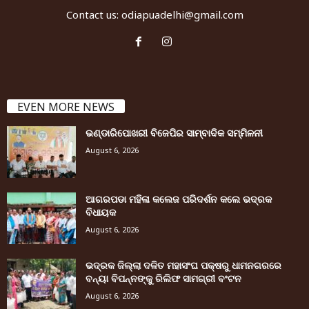
Contact us:
odiapuadelhi@gmail.com
EVEN MORE NEWS
ଭଣ୍ଡାରିପୋଖରୀ ବିଜେପିର ସାମ୍ବାଦିକ ସମ୍ମିଳନୀ
August 6, 2026
ଆଗରପଡା ମହିଳା କଲେଜ ପରିଦର୍ଶନ କଲେ ଭଦ୍ରକ
ବିଧାୟକ
August 6, 2026
ଭଦ୍ରକ ଜିଲ୍ଲା ଦଳିତ ମହାସଂଘ ପକ୍ଷରୁ ଧାମନଗରରେ
ବନ୍ୟା ବିପନ୍ନଙ୍କୁ ରିଲିଫ ସାମଗ୍ରୀ ବଂଟନ
August 6, 2026