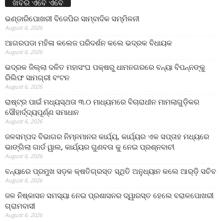
ଖବର ଏବେ ଏବେ
ଭଣ୍ଡାରିପୋଖରୀ ବିଜେପିର ସାମ୍ବାଦିକ ସମ୍ମିଳନୀ
August 6, 2026
ଆଗରପଡା ମହିଳା କଲେଜ ପରିଦର୍ଶନ କଲେ ଭଦ୍ରକ ବିଧାୟକ
August 6, 2026
ଭଦ୍ରକ ଜିଲ୍ଲା ଦଳିତ ମହାସଂଘ ପକ୍ଷରୁ ଧାମନଗରରେ ବନ୍ୟା ବିପନ୍ନଙ୍କୁ
ରିଲିଫ ସାମଗ୍ରୀ ବଂଟନ
August 6, 2026
ରାଷ୍ଟ୍ର ପାଇଁ ମଧ୍ୟସ୍ଥତା ୩.୦ ମାଧ୍ୟମରେ ବିଚାରାଧୀନ ମାମଲାଗୁଡ଼ିକର
ସୌହାର୍ଦ୍ଦ୍ୟପୂର୍ଣ୍ଣ ସମାଧାନ
August 6, 2026
ଜଳସମ୍ପଦ ବିଭାଗର ନିମ୍ନମାନର କାର୍ଯ୍ୟ, କାର୍ଯ୍ୟର ଏକ ସପ୍ତାହ ମଧ୍ୟରେ
ଭାଙ୍ଗିଲା ଗାର୍ଡ ୱାଲ, କାର୍ଯ୍ୟର ଗୁଣବତା କୁ ନେଇ ପ୍ରଶ୍ନବାଚୀ
August 6, 2026
ବନ୍ୟାରେ ପ୍ରମୁଖ ସଡ଼କ କ୍ଷତିଗ୍ରସ୍ତ ସ୍ଥିତି ଅନୁଧ୍ୟାନ କଲେ ଆର୍‌ଡ଼ି ସଚିବ
August 6, 2026
ଜଳ ନିଷ୍କାସନ ସମସ୍ୟା ନେଇ ପ୍ରଶାସନର ଦ୍ୱାରସ୍ତ ହେଲେ ବରାଳପୋଖରୀ
ଗ୍ରାମବାସୀ
August 6, 2026