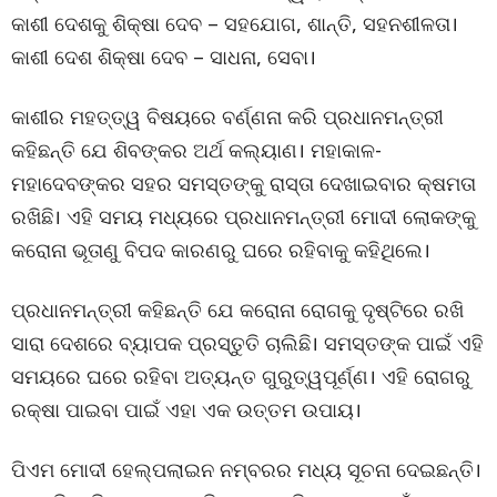
କାଶୀ ଦେଶକୁ ଶିକ୍ଷା ଦେବ – ସହଯୋଗ, ଶାନ୍ତି, ସହନଶୀଳତା।
କାଶୀ ଦେଶ ଶିକ୍ଷା ଦେବ – ସାଧନା, ସେବା।
କାଶୀର ମହତ୍ତ୍ୱ ବିଷୟରେ ବର୍ଣ୍ଣନା କରି ପ୍ରଧାନମନ୍ତ୍ରୀ
କହିଛନ୍ତି ଯେ ଶିବଙ୍କର ଅର୍ଥ କଲ୍ୟାଣ। ମହାକାଳ-
ମହାଦେବଙ୍କର ସହର ସମସ୍ତଙ୍କୁ ରାସ୍ତା ଦେଖାଇବାର କ୍ଷମତା
ରଖିଛି। ଏହି ସମୟ ମଧ୍ୟରେ ପ୍ରଧାନମନ୍ତ୍ରୀ ମୋଦୀ ଲୋକଙ୍କୁ
କରୋନା ଭୂତାଣୁ ବିପଦ କାରଣରୁ ଘରେ ରହିବାକୁ କହିଥିଲେ।
ପ୍ରଧାନମନ୍ତ୍ରୀ କହିଛନ୍ତି ଯେ କରୋନା ରୋଗକୁ ଦୃଷ୍ଟିରେ ରଖି
ସାରା ଦେଶରେ ବ୍ୟାପକ ପ୍ରସ୍ତୁତି ଚାଲିଛି। ସମସ୍ତଙ୍କ ପାଇଁ ଏହି
ସମୟରେ ଘରେ ରହିବା ଅତ୍ୟନ୍ତ ଗୁରୁତ୍ୱପୂର୍ଣ୍ଣ। ଏହି ରୋଗରୁ
ରକ୍ଷା ପାଇବା ପାଇଁ ଏହା ଏକ ଉତ୍ତମ ଉପାୟ।
ପିଏମ ମୋଦୀ ହେଲ୍ପଲାଇନ ନମ୍ବରର ମଧ୍ୟ ସୂଚନା ଦେଇଛନ୍ତି।