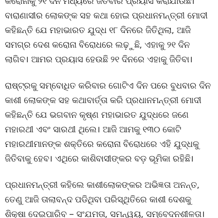
କରୋନାକୁ ୨୧ ଦିନ ମଧ୍ୟରେ ଜିତିବାର ପ୍ରୟାସ କରାଯାଉଛି।
ବାରାଣାସୀର ଲୋକଙ୍କ ସହ କଥା ହୋଇ ପ୍ରଧାନମନ୍ତ୍ରୀ ମୋଦୀ
କହିଛନ୍ତି ଯେ ମହାଭାରତ ଯୁଦ୍ଧ ୧୮ ଦିନରେ ଜିତିଥିଲା, ଆଜି
ସମଗ୍ର ଦେଶ କରୋନା ବିରୋଧରେ ଲଢ଼ୁଛି, ଏହାକୁ ୨୧ ଦିନ
ଲାଗିବ। ଆମର ପ୍ରୟାସ ହେଉଛି ୨୧ ଦିନରେ ଏହାକୁ ଜିତିବା।
ରାଷ୍ଟ୍ରକୁ ସମ୍ବୋଧିତ କରିବାର ଗୋଟିଏ ଦିନ ପରେ ବୁଧବାର ଦିନ
କାଶୀ ଲୋକଙ୍କ ସହ କଥାବାର୍ତ୍ତା କରି ପ୍ରଧାନମନ୍ତ୍ରୀ ମୋଦୀ
କହିଛନ୍ତି ଯେ ଭଗବାନ କୃଷ୍ଣ ମହାଭାରତ ଯୁଦ୍ଧରେ ଜଣେ
ମହାରଥୀ ଏବଂ ସାରଥୀ ଥିଲେ। ଆଜି ଆମକୁ ୧୩୦ କୋଟି
ମହାରଥୀମାନଙ୍କ ଶକ୍ତିରେ କରୋନା ବିରୋଧରେ ଏହି ଯୁଦ୍ଧକୁ
ଜିତିବାକୁ ହେବ। ଏଥିରେ କାଶିବାସୀଙ୍କର ବଡ଼ ଭୂମିକା ରହିଛି।
ପ୍ରଧାନମନ୍ତ୍ରୀ କହିଲେ କାଶୀଲୋକଙ୍କର ଅଭିଜ୍ଞତା ଅନନ୍ତ,
ତେଣୁ ଆଜି ତାଲାବନ୍ଦ ପଡିଥିବା ପରିସ୍ଥିତିରେ କାଶୀ ଦେଶକୁ
ଶିକ୍ଷା ଦେଇପାରିବ – ସଂଯମତା, ସମନ୍ୱୟ, ସମ୍ବେଦନଶୀଳତା।