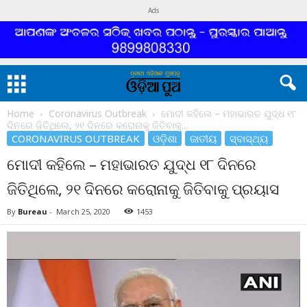
Ads
Home
Coronavirus Outbreak
ମୋଦୀ କହିଲେ – ମହାଭାରତ ଯୁଦ୍ଧ ୧୮
ଦିନରେ ଜିତିଥିଲେ, ୨୧ ଦିନରେ କରୋନାକୁ ଜିତିବାକୁ...
CORONAVIRUS OUTBREAK
ଓଡ଼ିଶା
ଜାତୀୟ
ସ୍ବାସ୍ଥ୍ୟ
ମୋଦୀ କହିଲେ – ମହାଭାରତ ଯୁଦ୍ଧ ୧୮ ଦିନରେ
ଜିତିଥିଲେ, ୨୧ ଦିନରେ କରୋନାକୁ ଜିତିବାକୁ ପ୍ରୟାସ
By
Bureau
-
March 25, 2020
1453