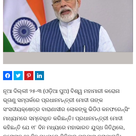
ନୂଆ ଦିଲ୍ଲୀ ୨୫-୩ (ଓଡ଼ିଆ ପୁଅ) ବିଶ୍ୱ ମହାମାରୀ କରୋନା
ଭୂତାଣୁ ସମ୍ପର୍କରେ ପ୍ରଧାନମନ୍ତ୍ରୀ ମୋଦୀ ତାଙ୍କ
ସଂସଦୀୟକ୍ଷେତ୍ର ବାରାଣାସୀର ଲୋକଙ୍କୁ ଭିଡିଓ କନଫରେନ୍ସିଂ
ମାଧ୍ୟମରେ ସମ୍ବୋଧିତ କରିଛନ୍ତି। ପ୍ରଧାନମନ୍ତ୍ରୀ ମୋଦୀ
କହିଛନ୍ତି ଯେ ୧୮ ଦିନ ମଧ୍ୟରେ ମହାଭାରତ ଯୁଦ୍ଧ ଜିତିଥିଲେ,