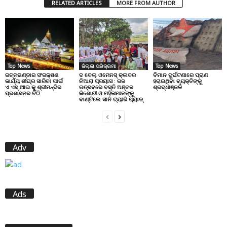
RELATED ARTICLES
MORE FROM AUTHOR
Top News
ଜିଲ୍ଲା ପରିକ୍ରମା
Top News
ରତ୍ନଭଣ୍ଡାର ସଂରକ୍ଷଣ
ଦ ବେଲ୍ ଓମେନସ୍ କ୍ଲବର
ବିମାନ ଦୁର୍ଘଟଣାରେ ପ୍ରାଣ
କାର୍ଯ୍ୟ ଶୀଘ୍ର ସାରିବା ପାଇଁ
ନିଆରା ପ୍ରୟାସ : ରଜ
ହରାଇଥିବା ବ୍ୟକ୍ତିଙ୍କୁ
ଏ.ଏସ୍.ଆଇ.କୁ ଶ୍ରୀମନ୍ଦିର
ଉତ୍ସବରେ ବସ୍ତି ଅଞ୍ଚଳ
ଶ୍ରଦ୍ଧାଞ୍ଜଳି
ପ୍ରଶାସନର ଚିଠି
କିଶୋରୀ ଓ ମହିଳାମାନଙ୍କୁ
ବାଣ୍ଟିଲେ ସାନି ଟ୍ୟାରି ପ୍ୟାଡ୍
Adv
Ads