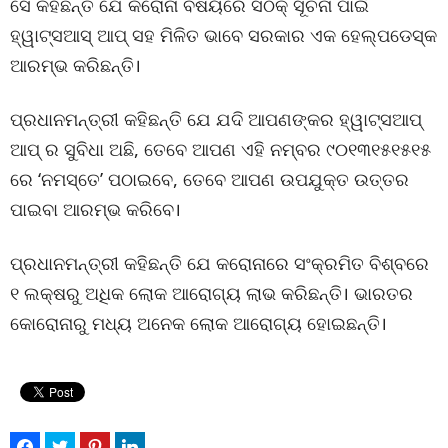
ସେ କହିଛନ୍ତି ଯେ କରୋନା ବିଷୟରେ ସଠିକ୍ ସୂଚନା ପାଇଁ
ହ୍ୱାଟ୍ସଆସ୍ ଆପ୍ ସହ ମିଳିତ ଭାବେ ସରକାର ଏକ ହେଲ୍ପଡେସ୍କ
ଆରମ୍ଭ କରିଛନ୍ତି।
ପ୍ରଧାନମନ୍ତ୍ରୀ କହିଛନ୍ତି ଯେ ଯଦି ଆପଣଙ୍କର ହ୍ୱାଟ୍ସଆପ୍
ଆପ୍ ର ସୁବିଧା ଅଛି, ତେବେ ଆପଣ ଏହି ନମ୍ବର ୯୦୧୩୧୫୧୫୧୫
ରେ ‘ନମସ୍ତେ’ ପଠାଇବେ, ତେବେ ଆପଣ ଉପଯୁକ୍ତ ଉତ୍ତର
ପାଇବା ଆରମ୍ଭ କରିବେ।
ପ୍ରଧାନମନ୍ତ୍ରୀ କହିଛନ୍ତି ଯେ କରୋନାରେ ସଂକ୍ରମିତ ବିଶ୍ବରେ
୧ ଲକ୍ଷରୁ ଅଧିକ ଲୋକ ଆରୋଗ୍ୟ ଲାଭ କରିଛନ୍ତି। ଭାରତର
କୋରୋନାରୁ ମଧ୍ୟ ଅନେକ ଲୋକ ଆରୋଗ୍ୟ ହୋଇଛନ୍ତି।