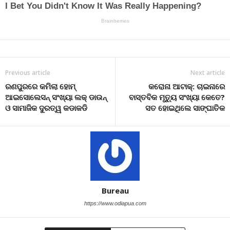
Previous article
Next article
ରଣପୁରରେ କମିଲା ହୋମ୍
କରୋନା ଆଟାକ୍: ଚାଇନାରେ
ଆଇସୋଲେସନ୍ ସଂଖ୍ୟା ଲକ୍ ଡାଉନ୍
ବାସ୍ତବିକ ମୃତ୍ୟୁ ସଂଖ୍ୟା କେତେ?
ଓ ସାମାଜିକ ଦୁରତ୍ୱ କଡାକଡି
ସତ ହୋଇଥିଲେ ସାଙ୍ଘାତିକ
Bureau
https://www.odiapua.com