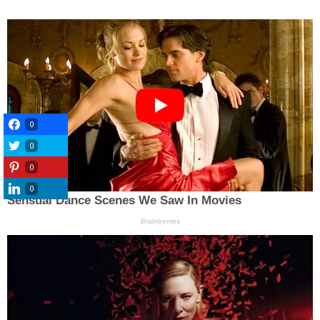
0
0
0
0