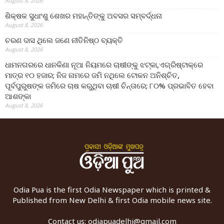
August 8, 2026
ଶିକ୍ଷକ ସୁଧାଂଶୁ ଶେଖର ମହାନ୍ତିଙ୍କୁ ଅବସର ସମ୍ବର୍ଦ୍ଧନା
August 8, 2026
ଚରଣ ଦାସ ଥିଲେ ଜଣେ ନୀତିନିଷ୍ଠ ବ୍ୟକ୍ତି
August 8, 2026
ଧାମନଗରରେ ଧାନକିଣା ନୂଆ ନିୟମରେ ଚାଷୀଙ୍କୁ ଝଟ୍‌କା,ଏଗ୍ରିଷ୍ଟାକ୍‌ରେ
ମାତ୍ର ୧୦ ହଜାର; ନିଜ ନାମରେ ଜମି ନଥିଲେ ଟୋକନ ଅନିଶ୍ଚିତ,
ପୂର୍ବପୁରୁଷଙ୍କ ଜମିରେ ଚାଷ କରୁଥିବା ଚାଷୀ ଚିନ୍ତାରେ; ୮୦% ପ୍ରଭାବିତ ହେବା
ଆଶଙ୍କା
August 8, 2026
Odia Pua is the first Odia Newspaper which is printed &
Published from New Delhi & first Odia mobile news site.
Contact us:
odiapuadelhi@gmail.com