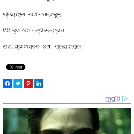
ପ୍ରିୟଙ୍କା -୪୯୮- ପଞ୍ଚକୁଲା
ସିରିଂକ୍ସ -୪୯୮- ତ୍ରିବେନ୍ଦ୍ରମ
ଈଶା ଶ୍ରୀବାସ୍ତବ -୪୯୮- ପ୍ରୟାଗରାଜ