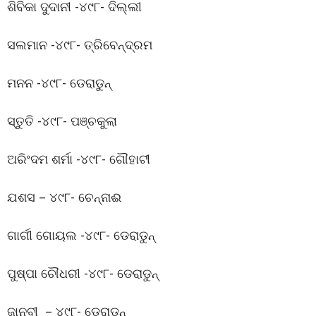
ଶିବିକା ଦୁଦାନୀ -୪୯୮- ଦିଲ୍ଲୀ
ସଲମାନ -୪୯୮- ତ୍ରିବେନ୍ଦ୍ରମ
ମନନ -୪୯୮- ଡେରାଡୁନ୍
ସ୍ତୁତି -୪୯୮- ପଞ୍ଚକୁଲା
ଅରିଂଦମ ଶର୍ମା -୪୯୮- ଗୌହାଟୀ
ଯଶସ – ୪୯୮- ଚେନ୍ନାଈ
ଗାର୍ଗୀ ଗୋୟଲ -୪୯୮- ଡେରାଡୁନ୍
ପୁଷ୍ପା ଚୌଧରୀ -୪୯୮- ଡେରାଡୁନ୍
ଜାନବୀ – ୪୯୮- ଡେରାଡୁନ୍