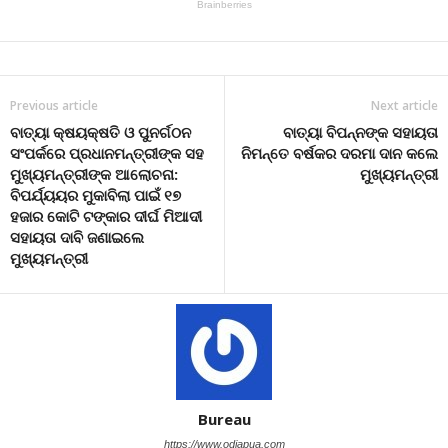
Previous article
Next article
ବାତ୍ୟା କ୍ଷୟକ୍ଷତି ଓ ପୁନର୍ଗଠନ
ବାତ୍ୟା ବିପନ୍ନଙ୍କ ସହାୟତା
ସଂପର୍କରେ ପ୍ରଧାନମନ୍ତ୍ରୀଙ୍କ ସହ
ନିମନ୍ତେ ବର୍ଷକର ଦରମା ଦାନ କଲେ
ମୁଖ୍ୟମନ୍ତ୍ରୀଙ୍କ ଆଲୋଚନା:
ମୁଖ୍ୟମନ୍ତ୍ରୀ
ବିପର୍ଯ୍ୟୟର ମୁକାବିଲା ପାଇଁ ୧୭
ହଜାର କୋଟି ଟଙ୍କାର ଦୀର୍ଘ ମିଆଦୀ
ସହାୟତା ଦାବି ଜଣାଇଲେ
ମୁଖ୍ୟମନ୍ତ୍ରୀ
Bureau
https://www.odiapua.com