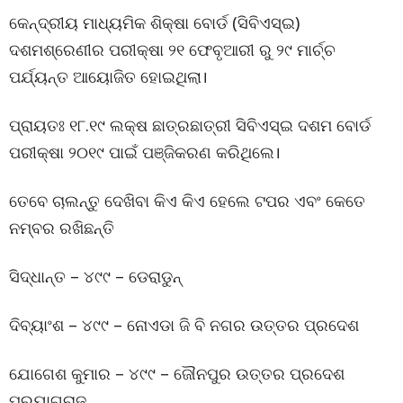
କେନ୍ଦ୍ରୀୟ ମାଧ୍ୟମିକ ଶିକ୍ଷା ବୋର୍ଡ (ସିବିଏସ୍ଇ)
ଦଶମଶ୍ରେଣୀର ପରୀକ୍ଷା ୨୧ ଫେବୃଆରୀ ରୁ ୨୯ ମାର୍ଚ୍ଚ
ପର୍ଯ୍ୟନ୍ତ ଆୟୋଜିତ ହୋଇଥିଲା।
ପ୍ରାୟତଃ ୧୮.୧୯ ଲକ୍ଷ ଛାତ୍ରଛାତ୍ରୀ ସିବିଏସ୍ଇ ଦଶମ ବୋର୍ଡ
ପରୀକ୍ଷା ୨୦୧୯ ପାଇଁ ପଞ୍ଜିକରଣ କରିଥିଲେ।
ତେବେ ଚାଲନ୍ତୁ ଦେଖିବା କିଏ କିଏ ହେଲେ ଟପର ଏବଂ କେତେ
ନମ୍ବର ରଖିଛନ୍ତି
ସିଦ୍ଧାନ୍ତ – ୪୯୯ – ଡେରାଡୁନ୍
ଦିବ୍ୟାଂଶ – ୪୯୯ – ନୋଏଡା ଜି ବି ନଗର ଉତ୍ତର ପ୍ରଦେଶ
ଯୋଗେଶ କୁମାର – ୪୯୯ – ଜୌନପୁର ଉତ୍ତର ପ୍ରଦେଶ
ପ୍ରୟାଗରାଜ