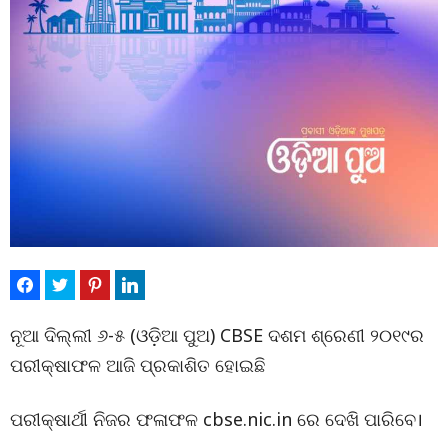
ନୂଆ ଦିଲ୍ଲୀ ୬-୫ (ଓଡ଼ିଆ ପୁଅ) CBSE ଦଶମ ଶ୍ରେଣୀ ୨୦୧୯ର
ପରୀକ୍ଷାଫଳ ଆଜି ପ୍ରକାଶିତ ହୋଇଛି
ପରୀକ୍ଷାର୍ଥୀ ନିଜର ଫଳାଫଳ cbse.nic.in ରେ ଦେଖି ପାରିବେ।