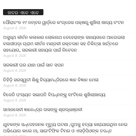
ଖବର ଏବେ ଏବେ
ପୌରାଚଂଳ ୧୯ ନମ୍ବର ୱାର୍ଡ଼ରେ କଂଗ୍ରେସ ପକ୍ଷରୁ ଶୁଖିଲା ଖାଦ୍ୟ ବଂଟନ
August 8, 2026
ଅସୁସ୍ଥ କୀର୍ତନ କଳାକାର ଲୋକନାଥ ବେହେରାଙ୍କ ସହାୟତାରେ ଆଗେଇଲା
ବଳାଜୀପଡ଼ା ଗ୍ରାମ କୀର୍ତନ ମଣ୍ଡଳୀ ରକ୍ତଦାନ ସହ ଚିକିତ୍ସା ଖର୍ଚ୍ଚରେ
ସହଯୋଗ, ସରକାରୀ ସହାୟତା ପାଇଁ ନିବେଦନ
August 8, 2026
ସରକାରୀ ଘର ଯାହା ପାଇଁ ସାତ ସପନ
August 8, 2026
ତିହିଡି଼ ସରସ୍ୱତୀ ଶିଶୁ ବିଦ୍ୟାମନ୍ଦିରରେ ଜ୍ଞାନ ବିଜ୍ଞାନ ମେଳା
August 8, 2026
ବିଜେଡି ପଂଚାୟତ ସଭାପତି ବିପନ୍ନଙ୍କୁ ବାଂଟିଲେ ଶୁଖିଲାଖାଦ୍ୟ
August 8, 2026
ସମାଜସେବୀ ଜ୍ଞାନେନ୍ଦ୍ର ଦାସଙ୍କୁ ଶ୍ରଦ୍ଧାଞ୍ଜଳୀ
August 8, 2026
ଯୁବକଙ୍କ ସନ୍ଦେହଜନକ ମୃତ୍ୟୁ ଘଟଣା ,ପୁଅକୁ ହତ୍ୟା କାରାଯାଇଥିବା ନେଇ
ଅଭିଯୋଗ କଲେ ମା, ସାଇଂଟିଫିକ ଟିମର ଓ ଏସଡ଼ିପିଓଙ୍କ ତଦନ୍ତ