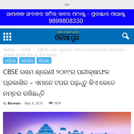
Ads
Home
ଓଡ଼ିଶା
CBSE ଦଶମ ଶ୍ରେଣୀ ୨୦୧୯ର ପରୀକ୍ଷାଫଳ ପ୍ରକାଶିତ –
ଏମାନେ ଟପର ପଢ଼ନ୍ତୁ କିଏ କେତେ...
ଓଡ଼ିଶା
ଜାତୀୟ
ଶିକ୍ଷା
CBSE ଦଶମ ଶ୍ରେଣୀ ୨୦୧୯ର ପରୀକ୍ଷାଫଳ
ପ୍ରକାଶିତ – ଏମାନେ ଟପର ପଢ଼ନ୍ତୁ କିଏ କେତେ
ନମ୍ବର ରଖିଛନ୍ତି
By
Bureau
-
May 6, 2019
3870