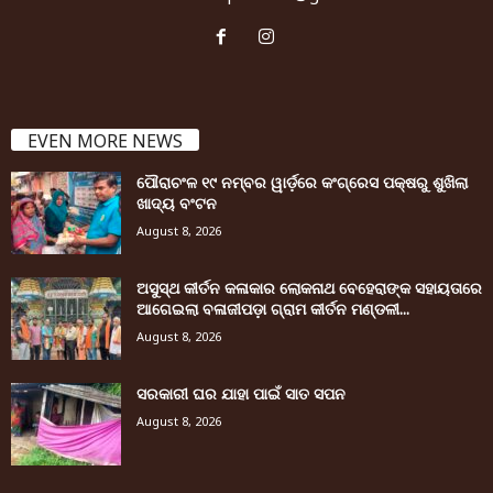
EVEN MORE NEWS
ପୌରାଚଂଳ ୧୯ ନମ୍ବର ୱାର୍ଡ଼ରେ କଂଗ୍ରେସ ପକ୍ଷରୁ ଶୁଖିଲା
ଖାଦ୍ୟ ବଂଟନ
August 8, 2026
ଅସୁସ୍ଥ କୀର୍ତନ କଳାକାର ଲୋକନାଥ ବେହେରାଙ୍କ ସହାୟତାରେ
ଆଗେଇଲା ବଳାଜୀପଡ଼ା ଗ୍ରାମ କୀର୍ତନ ମଣ୍ଡଳୀ...
August 8, 2026
ସରକାରୀ ଘର ଯାହା ପାଇଁ ସାତ ସପନ
August 8, 2026