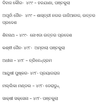
ଦିବାଜ କୌର- ୪୯୯ – ହରଯାଣା, ପଞ୍ଚକୁଲା
ଅପୂର୍ବା ଜୈନ- ୪୯୯ – ଶାସ୍ତ୍ରୀ ନଗର ଗାଜିଆବାଦ, ଉତ୍ତର
ପ୍ରଦେଶ
ଶିବନାଥ – ୪୯୯- ନୋଏଡା ଉତ୍ତର ପ୍ରଦେଶ
କଶ୍ଵୀ ଜୈନ- ୪୯୮- ଅମ୍ବାଲା ପଞ୍ଚକୁଲା
ଅଧୀନା – ୪୯୮ – ତ୍ରିବେନ୍ଦ୍ରମ
ଆଯୁଷୀ ପୁଷ୍କର- ୪୯୮- ପ୍ରୟାଗରାଜ
ମଲ୍ଲିକା ମଣ୍ଡଲ – ୪୯୮- ଡେରାଡୁନ୍
ସାକ୍ଷୀ ସକ୍ସେନା – ୪୯୮- ପଞ୍ଚକୁଲା