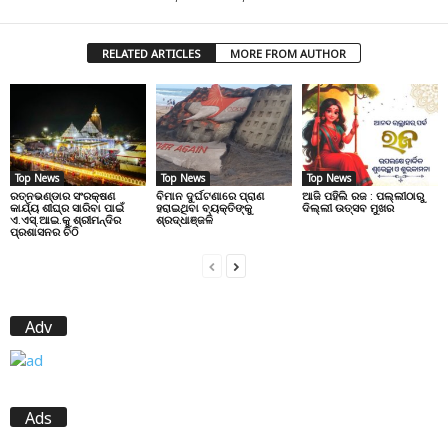
RELATED ARTICLES
MORE FROM AUTHOR
Top News
Top News
Top News
ରତ୍ନଭଣ୍ଡାର ସଂରକ୍ଷଣ
ବିମାନ ଦୁର୍ଘଟଣାରେ ପ୍ରାଣ
ଆଜି ପହିଲି ରଜ : ପଲ୍ଲୀଠାରୁ
କାର୍ଯ୍ୟ ଶୀଘ୍ର ସାରିବା ପାଇଁ
ହରାଇଥିବା ବ୍ୟକ୍ତିଙ୍କୁ
ଦିଲ୍ଲୀ ଉତ୍ସବ ମୁଖର
ଏ.ଏସ୍.ଆଇ.କୁ ଶ୍ରୀମନ୍ଦିର
ଶ୍ରଦ୍ଧାଞ୍ଜଳି
ପ୍ରଶାସନର ଚିଠି
Adv
Ads