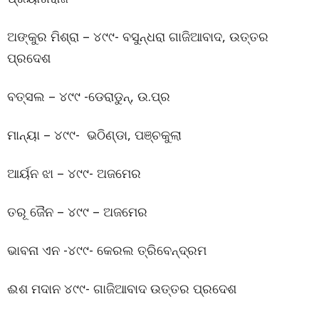
ଅଙ୍କୁର ମିଶ୍ରା – ୪୯୯- ବସୁନ୍ଧରା ଗାଜିଆବାଦ, ଉତ୍ତର
ପ୍ରଦେଶ
ବତ୍ସଲ – ୪୯୯ -ଡେରାଡୁନ୍, ଉ.ପ୍ର
ମାନ୍ୟା – ୪୯୯- ଭଠିଣ୍ଡା, ପଞ୍ଚକୁଲା
ଆର୍ୟନ ଝା – ୪୯୯- ଅଜମେର
ତରୂ ଜୈନ – ୪୯୯ – ଅଜମେର
ଭାବନା ଏନ -୪୯୯- କେରଲ ତ୍ରିବେନ୍ଦ୍ରମ
ଈଶ ମଦାନ ୪୯୯- ଗାଜିଆବାଦ ଉତ୍ତର ପ୍ରଦେଶ