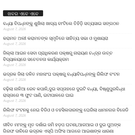
ଖବର ଏବେ ଏବେ
ବନ୍ୟା ବିପନ୍ନଙ୍କୁ ଶୁଖିଲା ଖାଦ୍ୟ ବାଂଟିଲେ ତିହିଡି଼ ସତ୍ୟସାଇ ସଙ୍ଗଠନ
August 7, 2026
କରାମତ ଅଲୀ କରାମତଙ୍କ ସ୍ମୃତିରେ ସାହିତ୍ୟ ସଭା ଓ ମୁଶାୟରା
August 7, 2026
ଜିଲ୍ଲା ଆଇନ ସେବା ପ୍ରାଧିକରଣ ପକ୍ଷରୁ ନାରାୟଣ ଚନ୍ଦ୍ର ଉଚ୍ଚ
ବିଦ୍ୟାଳୟରେ ସଚେତନତା କାର୍ଯ୍ୟକ୍ରମ
August 7, 2026
ଭଦ୍ରକ ଜିଲା ଦଳିତ ମହାସଂଘ ପକ୍ଷରୁ ବନ୍ୟାବିପନ୍ନଙ୍କୁ ରିଲିଫ ବଂଟନ
August 7, 2026
ବଢ଼ିଲା ନାଳିଆ ରେବ କପାଳି,ଦୁଇ ସପ୍ତାହରେ ଦୁଇଟି ବନ୍ୟା, ବିଷ୍ଣୁପୁରବିନ୍ଧା
ରାସ୍ତାରେ ୩ ଫୁଟ ପାଣି, ଇଟାପାଳରେ ଘାଇ
August 7, 2026
ରିଲିଫ ବଂଟନକୁ ନେଇ ବିଡିଓ ଓ ତହସିଲଦାରଙ୍କୁ ଘେରିଲା ଧାମନଗର ବିଜେଡି
August 7, 2026
ଜୀବିତ ମା’ଙ୍କୁ ମୃତ ଦର୍ଶାଇ ଜମି ହଡ଼ପ ଘଟଣା,ଆରଆଇ ଓ ଦୁଇ ପୁଅଙ୍କ
ଗିରଫ ଦାବିରେ ଭଦ୍ରକ ଏସ୍‌ପି ଅଫିସ ଆଗରେ ଆଇଶାଙ୍କ ଧାରଣା