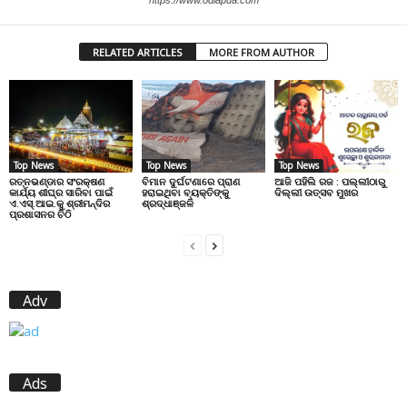
RELATED ARTICLES
MORE FROM AUTHOR
Top News
Top News
Top News
ରତ୍ନଭଣ୍ଡାର ସଂରକ୍ଷଣ
ବିମାନ ଦୁର୍ଘଟଣାରେ ପ୍ରାଣ
ଆଜି ପହିଲି ରଜ : ପଲ୍ଲୀଠାରୁ
କାର୍ଯ୍ୟ ଶୀଘ୍ର ସାରିବା ପାଇଁ
ହରାଇଥିବା ବ୍ୟକ୍ତିଙ୍କୁ
ଦିଲ୍ଲୀ ଉତ୍ସବ ମୁଖର
ଏ.ଏସ୍.ଆଇ.କୁ ଶ୍ରୀମନ୍ଦିର
ଶ୍ରଦ୍ଧାଞ୍ଜଳି
ପ୍ରଶାସନର ଚିଠି
Adv
Ads