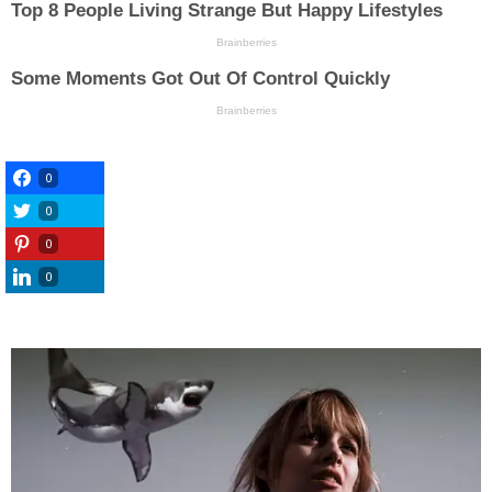
0
0
0
0