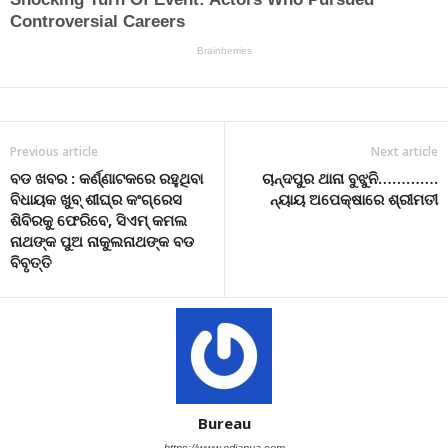
Previous article
Next article
ବଡ ଖବର : କର୍ଣ୍ଣାଟକରେ ରହୁଥିବା
ଚାନ୍ଦପୁର ଥାନା ବୁଝୁନି………….
ବିଧାୟକ ଖୁବ୍ ଶୀଘ୍ର କଂଗ୍ରେସ
ନ୍ୟାୟ ଅପେକ୍ଷାରେ ଶ୍ରୀମତୀ
ଶିବିରକୁ ଫେରିବେ, ସିଏମ୍ କମଲ
ନାଥଙ୍କ ପୁଅ ନାକୁଲନାଥଙ୍କ ବଡ
ବିବୃତ୍ତି
Bureau
https://www.odiapua.com