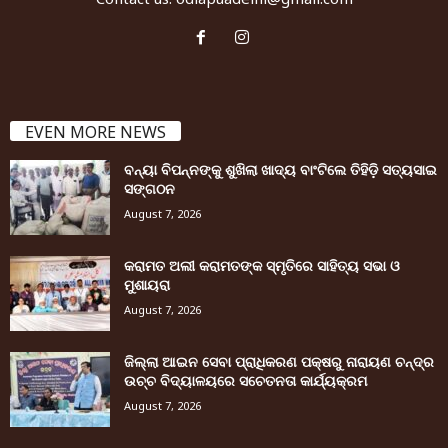
EVEN MORE NEWS
ବନ୍ୟା ବିପନ୍ନଙ୍କୁ ଶୁଖିଲା ଖାଦ୍ୟ ବାଂଟିଲେ ତିହିଡି଼ ସତ୍ୟସାଇ
ସଙ୍ଗଠନ
August 7, 2026
କରାମତ ଅଲୀ କରାମତଙ୍କ ସ୍ମୃତିରେ ସାହିତ୍ୟ ସଭା ଓ
ମୁଶାୟରା
August 7, 2026
ଜିଲ୍ଲା ଆଇନ ସେବା ପ୍ରାଧିକରଣ ପକ୍ଷରୁ ନାରାୟଣ ଚନ୍ଦ୍ର
ଉଚ୍ଚ ବିଦ୍ୟାଳୟରେ ସଚେତନତା କାର୍ଯ୍ୟକ୍ରମ
August 7, 2026