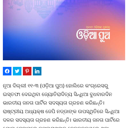
ନୂଆ ଦିଲ୍ଲୀ ୧୧-୩ (ଓଡ଼ିଆ ପୁଅ) ହୋଲିରେ କଂଗ୍ରେସରୁ
ଇସ୍ତଫା ଦେଇଥିବା ଜ୍ୟୋତିରାଦିତ୍ୟ ସିନ୍ଧିଆ ବୁଧବାରଦିନ
ଭାରତୀୟ ଜନତା ପାର୍ଟିର ସଦସ୍ୟତା ଗ୍ରହଣ କରିଛନ୍ତି।
ରାଷ୍ଟ୍ରୀୟ ଅଧ୍ୟକ୍ଷ ଜେପି ନଡ୍ଡାଙ୍କ ଉପସ୍ଥିତିରେ ସିନ୍ଧିଆ
ଦଳର ସଦସ୍ୟତା ଗ୍ରହଣ କରିଛନ୍ତି। ଭାରତୀୟ ଜନତା ପାର୍ଟିରେ