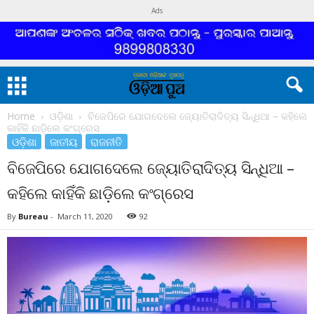
Ads
Home
ଓଡ଼ିଶା
ବିଜେପିରେ ଯୋଗଦେଲେ ଜ୍ୟୋତିରାଦିତ୍ୟ ସିନ୍ଧିଆ – କହିଲେ
କାହିଁକି ଛାଡ଼ିଲେ କଂଗ୍ରେସ
ଓଡ଼ିଶା
ଜାତୀୟ
ରାଜନୀତି
ବିଜେପିରେ ଯୋଗଦେଲେ ଜ୍ୟୋତିରାଦିତ୍ୟ ସିନ୍ଧିଆ –
କହିଲେ କାହିଁକି ଛାଡ଼ିଲେ କଂଗ୍ରେସ
By
Bureau
-
March 11, 2020
92