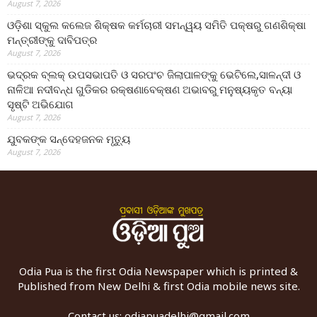
August 7, 2026
ଓଡ଼ିଶା ସ୍କୁଲ କଲେଜ ଶିକ୍ଷକ କର୍ମଚାରୀ ସମନ୍ୱୟ ସମିତି ପକ୍ଷରୁ ଗଣଶିକ୍ଷା
ମନ୍ତ୍ରୀଙ୍କୁ ଦାବିପତ୍ର
August 7, 2026
ଭଦ୍ରକ ବ୍ଲକ୍ ଉପସଭାପତି ଓ ସରପଂଚ ଜିଲାପାଳଙ୍କୁ ଭେଟିଲେ,ସାଳନ୍ଦୀ ଓ
ନାଳିଆ ନଦୀବନ୍ଧ ଗୁଡିକର ରକ୍ଷଣାବେକ୍ଷଣ ଅଭାବରୁ ମନୁଷ୍ୟକୃତ ବନ୍ୟା
ସୃଷ୍ଟି ଅଭିଯୋଗ
August 7, 2026
ଯୁବକଙ୍କ ସନ୍ଦେହଜନକ ମୃତ୍ୟୁ
August 7, 2026
Odia Pua is the first Odia Newspaper which is printed &
Published from New Delhi & first Odia mobile news site.
Contact us:
odiapuadelhi@gmail.com