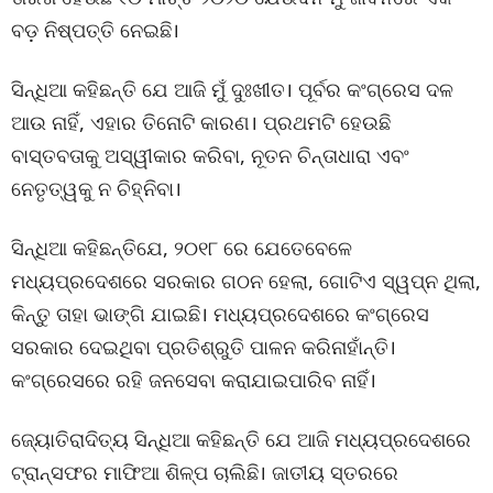
ବଡ଼ ନିଷ୍ପତ୍ତି ନେଇଛି।
ସିନ୍ଧିଆ କହିଛନ୍ତି ଯେ ଆଜି ମୁଁ ଦୁଃଖୀତ। ପୂର୍ବର କଂଗ୍ରେସ ଦଳ
ଆଉ ନାହିଁ, ଏହାର ତିନୋଟି କାରଣ। ପ୍ରଥମଟି ହେଉଛି
ବାସ୍ତବତାକୁ ଅସ୍ୱୀକାର କରିବା, ନୂତନ ଚିନ୍ତାଧାରା ଏବଂ
ନେତୃତ୍ୱକୁ ନ ଚିହ୍ନିବା।
ସିନ୍ଧିଆ କହିଛନ୍ତିଯେ, ୨୦୧୮ ରେ ଯେତେବେଳେ
ମଧ୍ୟପ୍ରଦେଶରେ ସରକାର ଗଠନ ହେଲା, ଗୋଟିଏ ସ୍ୱପ୍ନ ଥିଲା,
କିନ୍ତୁ ତାହା ଭାଙ୍ଗି ଯାଇଛି। ମଧ୍ୟପ୍ରଦେଶରେ କଂଗ୍ରେସ
ସରକାର ଦେଇଥିବା ପ୍ରତିଶ୍ରୁତି ପାଳନ କରିନାହାଁନ୍ତି।
କଂଗ୍ରେସରେ ରହି ଜନସେବା କରାଯାଇପାରିବ ନାହିଁ।
ଜ୍ୟୋତିରାଦିତ୍ୟ ସିନ୍ଧିଆ କହିଛନ୍ତି ଯେ ଆଜି ମଧ୍ୟପ୍ରଦେଶରେ
ଟ୍ରାନ୍ସଫର ମାଫିଆ ଶିଳ୍ପ ଚାଲିଛି। ଜାତୀୟ ସ୍ତରରେ