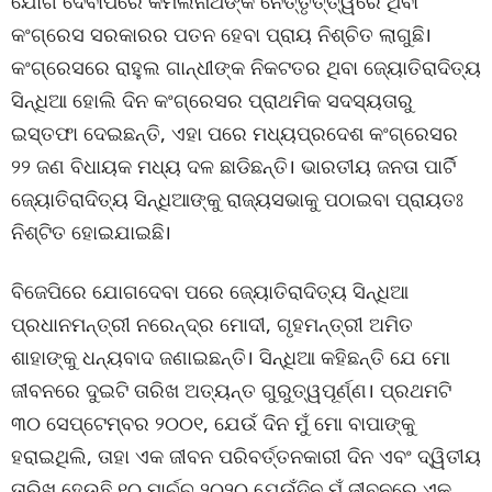
ଯୋଗ ଦେବାପରେ କମଲନାଥଙ୍କ ନେତ୍ତୃତ୍ତ୍ୱରେ ଥିବା
କଂଗ୍ରେସ ସରକାରର ପତନ ହେବା ପ୍ରାୟ ନିଶ୍ଚିତ ଲାଗୁଛି।
କଂଗ୍ରେସରେ ରାହୁଲ ଗାନ୍ଧୀଙ୍କ ନିକଟତର ଥିବା ଜ୍ୟୋତିରାଦିତ୍ୟ
ସିନ୍ଧିଆ ହୋଲି ଦିନ କଂଗ୍ରେସର ପ୍ରାଥମିକ ସଦସ୍ୟତାରୁ
ଇସ୍ତଫା ଦେଇଛନ୍ତି, ଏହା ପରେ ମଧ୍ୟପ୍ରଦେଶ କଂଗ୍ରେସର
୨୨ ଜଣ ବିଧାୟକ ମଧ୍ୟ ଦଳ ଛାଡିଛନ୍ତି। ଭାରତୀୟ ଜନତା ପାର୍ଟି
ଜ୍ୟୋତିରାଦିତ୍ୟ ସିନ୍ଧିଆଙ୍କୁ ରାଜ୍ୟସଭାକୁ ପଠାଇବା ପ୍ରାୟତଃ
ନିଶ୍ଟିତ ହୋଇଯାଇଛି।
ବିଜେପିରେ ଯୋଗଦେବା ପରେ ଜ୍ୟୋତିରାଦିତ୍ୟ ସିନ୍ଧିଆ
ପ୍ରଧାନମନ୍ତ୍ରୀ ନରେନ୍ଦ୍ର ମୋଦୀ, ଗୃହମନ୍ତ୍ରୀ ଅମିତ
ଶାହାଙ୍କୁ ଧନ୍ୟବାଦ ଜଣାଇଛନ୍ତି। ସିନ୍ଧିଆ କହିଛନ୍ତି ଯେ ମୋ
ଜୀବନରେ ଦୁଇଟି ତାରିଖ ଅତ୍ୟନ୍ତ ଗୁରୁତ୍ୱପୂର୍ଣ୍ଣ। ପ୍ରଥମଟି
୩୦ ସେପ୍ଟେମ୍ବର ୨୦୦୧, ଯେଉଁ ଦିନ ମୁଁ ମୋ ବାପାଙ୍କୁ
ହରାଇଥିଲି, ତାହା ଏକ ଜୀବନ ପରିବର୍ତ୍ତନକାରୀ ଦିନ ଏବଂ ଦ୍ୱିତୀୟ
ତାରିଖ ହେଉଛି ୧୦ ମାର୍ଚ୍ଚ ୨୦୨୦ ଯେଉଁଦିନ ମୁଁ ଜୀବନରେ ଏକ