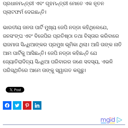
ପ୍ରଧାନମନ୍ତ୍ରୀ ଏବଂ ଗୃହମନ୍ତ୍ରୀ ମୋତେ ଏକ ନୂତନ
ପ୍ଲାଟଫର୍ମ ଦେଇଛନ୍ତି।
ଭାରତୀୟ ଜନତା ପାର୍ଟି ମୁଖ୍ୟ ଜେପି ନଡ୍ଡା କହିଥିଲେଯେ,
ଜନସଂଙ୍ଘ ଏବଂ ବିଜେପିର ପ୍ରତିଷ୍ଠା ତଥା ବିସ୍ତାର କରିବାରେ
ରାଜମାତା ସିନ୍ଧିଆଙ୍କର ପ୍ରମୁଖ ଭୂମିକା ଥିଲା। ଆଜି ତାଙ୍କ ନାତି
ଆମ ପାର୍ଟିକୁ ଆସିଛନ୍ତି। ଜେପି ନଡ୍ଡା କହିଛନ୍ତି ଯେ
ଜ୍ୟୋତିରାଦିତ୍ୟ ସିନ୍ଧିଆ ପରିବାରର ଜଣେ ସଦସ୍ୟ, ଏଭଳି
ପରିସ୍ଥିତିରେ ଆମେ ତାଙ୍କୁ ସ୍ୱାଗତ କରୁଛୁ।