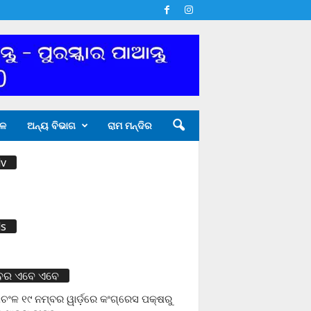
ଳ
ଅନ୍ୟ ବିଭାଗ
ରାମ ମନ୍ଦିର
v
s
ବର ଏବେ ଏବେ
ଚଂଳ ୧୯ ନମ୍ବର ୱାର୍ଡ଼ରେ କଂଗ୍ରେସ ପକ୍ଷରୁ