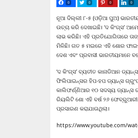
0
0
0
0
ନୂଆ ଦିଲ୍ଲୀ ୮-୫ (ଓଡ଼ିଆ ପୁଅ) ଭାରତୀୟ
ଉଚ୍ଚା କରି ଦେଖାଇଛି। ‘ଦ କିଂଗ୍ସ’ ଆମ
ଲାଭ କରିଛି। ଏହି ପ୍ରତିଯୋଗିତାରେ ତାଙ୍
ମିଳିଛି। ଗତ ୫ ମଇରେ ଏହି ଶୋର ଫାଇନ
ଦେଶ ଏବଂ ପ୍ରବାସୀ ଭାରତୀୟମାନେ ବଧ
‘ଦ କିଂଗ୍ସ’ ବ୍ୟତୀତ କାନାଡିଆନ ଡ୍ୟା
ଫିଲିପାଇନ୍ସର ହିପ-ହପ ଡ୍ୟାନ୍ସ ଗ୍ରୁଂପ
କାଲିଫର୍ଣ୍ଣିଆର ୧୦ ସଦସ୍ୟ ଡ୍ୟାନ୍ସ ଗ
ରିୟଲିଟି ଶୋ ଏହି ବର୍ଷ ୨୬ ଫେବ୍ରୁଆ
ପ୍ରସାରଣ କରାଯାଉଥିଲା।
https://www.youtube.com/wa