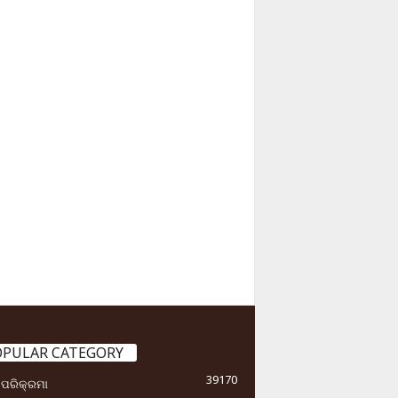
OPULAR CATEGORY
39170
ା ପରିକ୍ରମା