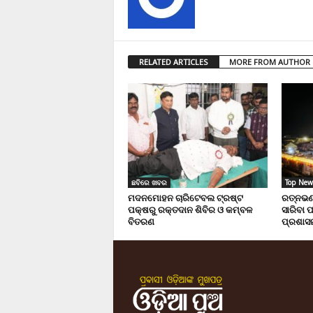
RELATED ARTICLES
MORE FROM AUTHOR
ଛବିରେ ଖବର
Top New
ମଦନମୋହନ ଚାରିଟେବଲ ଟ୍ରଷ୍ଟ
ରତ୍ନଭଣ୍
ପକ୍ଷରୁ ରକ୍ତଦାନ ଶିବିର ଓ କମ୍ବଳ
ସାରିବା 
ବିତରଣ
ପ୍ରଶାସନ