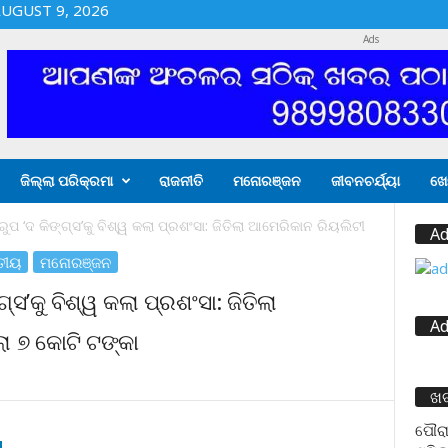
UGUST 9, 2026
Ads
ଜିଲ୍ଲା ପରିକ୍ରମା
ରାଜନୀତି
ମନୋରଞ୍ଜନ
ଜୀବନଚର୍ଯ୍ୟା
ଖେ
ୁପ ‘ଦ କିଙ୍ଗ୍ସ’କୁ ବିଶ୍ୱ କଲା ପ୍ରଶଂସା: ଜିତିଲା ଆମେରିକାନ ରିୟଲିଟୀ
Ad
ତୀୟ
ମନୋରଞ୍ଜନ
୍ସ’କୁ ବିଶ୍ୱ କଲା ପ୍ରଶଂସା: ଜିତିଲା
Ad
ା ୭ କୋଟି ଟଙ୍କା
ଖ
ପୌରା