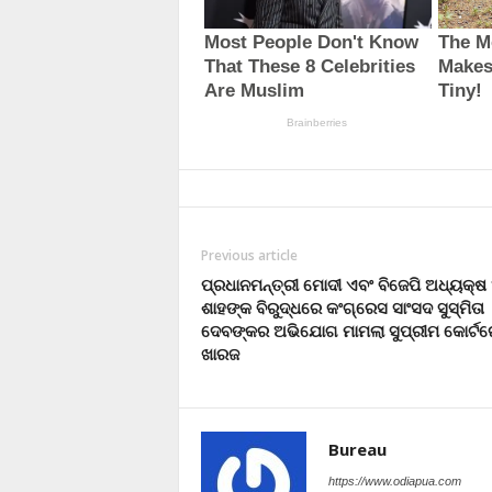
Previous article
ପ୍ରଧାନମନ୍ତ୍ରୀ ମୋଦୀ ଏବଂ ବିଜେପି ଅଧ୍ୟକ୍ଷ
ଶାହଙ୍କ ବିରୁଦ୍ଧରେ କଂଗ୍ରେସ ସାଂସଦ ସୁସ୍ମିତା
ଦେବଙ୍କର ଅଭିଯୋଗ ମାମଲା ସୁପ୍ରୀମ କୋର୍ଟର
ଖାରଜ
Bureau
https://www.odiapua.com