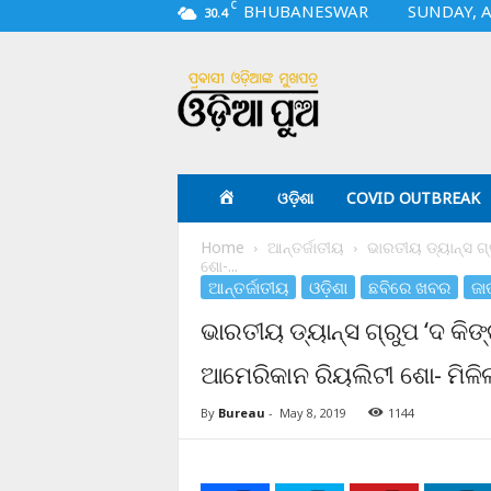
C
BHUBANESWAR
SUNDAY, A
30.4
O
d
i
a
p
u
a
ଓଡ଼ିଶା
COVID OUTBREAK
.
c
Home
ଆନ୍ତର୍ଜାତୀୟ
ଭାରତୀୟ ଡ୍ୟାନ୍ସ ଗ୍ର
o
ଶୋ-...
m
ଆନ୍ତର୍ଜାତୀୟ
ଓଡ଼ିଶା
ଛବିରେ ଖବର
ଜା
ଭାରତୀୟ ଡ୍ୟାନ୍ସ ଗ୍ରୁପ ‘ଦ କିଙ୍ଗ
ଆମେରିକାନ ରିୟଲିଟୀ ଶୋ- ମିଳିଲ
By
Bureau
-
May 8, 2019
1144