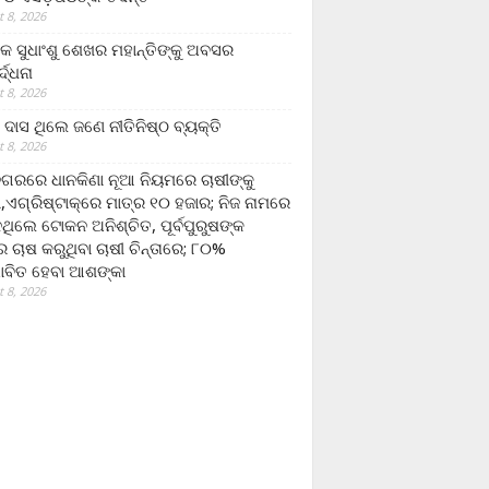
 8, 2026
ଷକ ସୁଧାଂଶୁ ଶେଖର ମହାନ୍ତିଙ୍କୁ ଅବସର
୍ଦ୍ଧନା
 8, 2026
ଦାସ ଥିଲେ ଜଣେ ନୀତିନିଷ୍ଠ ବ୍ୟକ୍ତି
 8, 2026
ଗରରେ ଧାନକିଣା ନୂଆ ନିୟମରେ ଚାଷୀଙ୍କୁ
ା,ଏଗ୍ରିଷ୍ଟାକ୍‌ରେ ମାତ୍ର ୧୦ ହଜାର; ନିଜ ନାମରେ
ନଥିଲେ ଟୋକନ ଅନିଶ୍ଚିତ, ପୂର୍ବପୁରୁଷଙ୍କ
 ଚାଷ କରୁଥିବା ଚାଷୀ ଚିନ୍ତାରେ; ୮୦%
ାବିତ ହେବା ଆଶଙ୍କା
 8, 2026