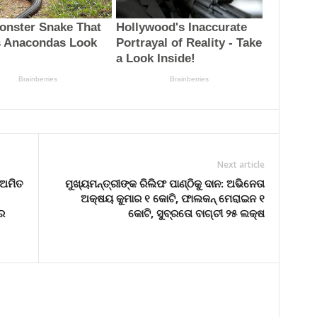
Next article
 ଅମିତ
ମୁଖ୍ୟମନ୍ତ୍ରୀଙ୍କ ରିଲିଫ ପାଣ୍ଠିକୁ ଦାନ: ଅଭିନେତା
ଅକ୍ଷୟ କୁମାର ୧ କୋଟି, ଫାଲକନ୍‌ ମେରାଇନ ୧
େ
କୋଟି, ସୁବ୍ରତୋ ବାଗ୍‌ଚୀ ୨୫ ଲକ୍ଷ