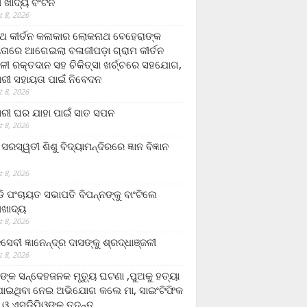
ଲା ଖାଦ୍ୟ ବଂଟନ
 8, 2026
୍ଥ କୀର୍ତନ କଳାକାର ଲୋକନାଥ ବେହେରାଙ୍କ
ତାରେ ଆଗେଇଲା ବଳାଜୀପଡ଼ା ଗ୍ରାମ କୀର୍ତନ
ଳୀ ରକ୍ତଦାନ ସହ ଚିକିତ୍ସା ଖର୍ଚ୍ଚରେ ସହଯୋଗ,
ରୀ ସହାୟତା ପାଇଁ ନିବେଦନ
 8, 2026
ରୀ ଘର ଯାହା ପାଇଁ ସାତ ସପନ
 8, 2026
ି଼ ସରସ୍ୱତୀ ଶିଶୁ ବିଦ୍ୟାମନ୍ଦିରରେ ଜ୍ଞାନ ବିଜ୍ଞାନ
 8, 2026
ଡି ପଂଚାୟତ ସଭାପତି ବିପନ୍ନଙ୍କୁ ବାଂଟିଲେ
ଲାଖାଦ୍ୟ
 8, 2026
େବୀ ଜ୍ଞାନେନ୍ଦ୍ର ଦାସଙ୍କୁ ଶ୍ରଦ୍ଧାଞ୍ଜଳୀ
 8, 2026
ଙ୍କ ସନ୍ଦେହଜନକ ମୃତ୍ୟୁ ଘଟଣା ,ପୁଅକୁ ହତ୍ୟା
ଯାଇଥିବା ନେଇ ଅଭିଯୋଗ କଲେ ମା, ସାଇଂଟିଫିକ
 ଓ ଏସଡ଼ିପିଓଙ୍କ ତଦନ୍ତ