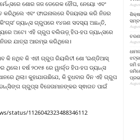
ପରଫର୍ମେନ୍ସରେ ଶୋର ଜଜ ଡେରେକ ହୌଘ, ନେୟୋ ଏବଂ
August
ତ କରିଥିଲେ ଏବଂ ଫାଇନାଲରେ ବିଜୟଲାଭ କରି ନିଜର
ଶିକ୍
ସମ୍ବର
 କିଂଗ୍ସ’ ଡ୍ୟାନ୍ସ ଗ୍ରୁପରେ ୧୪ଜଣ ସଦସ୍ୟ ଅଛନ୍ତି,
August
୍ୟରେ ଅଟେ। ଏହି ଗ୍ରୁପ ବଲିଉଡ଼୍ ହିପ-ହପ ଡ୍ୟାନ୍ସରେ
ଚରଣ 
 ନିଜର ଯାତ୍ରା ଆରମ୍ଭ କରିଥିଲେ।
August
ଧାମନ
କି ନଥିବ କି ଏହୀ ଗ୍ରୁପ ରିୟଲିଟୀ ଶୋ ‘ଇଣ୍ଡିଆସ୍
ଝଟ୍‌କ
ଜମି 
ଥିଲେ। ବର୍ଷ ୨୦୧୫ ରେ ୱାର୍ଲ୍ଡ ହିପ-ହପ ଡ୍ୟାନ୍ସ
ଜମିରେ
ଥାନରେ ଥିଲା। କୁହାଯାଉଛିଯେ, କି ବୁଧବାର ଦିନ ଏହି ଗ୍ରୁପ
ପ୍ରଭ
August
ାନ୍ସିଙ୍ଗ ଗ୍ରୁପ୍ସ ବିଜେତାମାନଙ୍କର ସ୍ଵାଗତ ପାଇଁ
ews/status/1126042323488346112