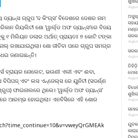
ଶୁଖି
August
ଅସୁସ
 ଡ୍ୟାନ୍ସ ଗ୍ରୁପ ‘ଦ କିଂଗ୍ସ’ ବିଦେଶରେ ଦେଶର ନାମ
ସହାୟ
େରିକାନ ରିୟଲିଟୀ ଶୋ ‘ୱାର୍ଲ୍ଡ ଅଫ ଡ୍ୟାନ୍ସ’ରେ ବିଜୟ
ମଣ୍ଡ
ସରକା
କୁ ୧ ମିଲିୟନ ଡଲାର ଅର୍ଥାତ୍ ପ୍ରାୟତଃ ୭ କୋଟି ଟଙ୍କା
August
ାଲ୍ ରଖାଯାଇଥିଲା। ଶୋ ଜୀତିବା ପରେ ଗ୍ରୁପ ସମଗ୍ର
ସରକା
େଇ ଜଣାଇଛନ୍ତି।
August
ତିହିଡ
ନ୍ସର୍ସ ବ୍ରାୟର ନୋଲେଟ, ଭଉଣୀ ଏଲୀ ଏବଂ ଈବା,
ମେଳା
August
 ବିପିପଜ୍ ଏବଂ ଲସ ଏନ୍ଜେଲ୍ସ ରେ ୟୁନିଟୀ (ସଦର୍ଣ୍ଣ
ବିଜେ
୍ରୁପ) ଫାଇନାଲରେ ଥିଲେ। ‘ୱାର୍ଲ୍ଡ ଅଫ ଡ୍ୟାନ୍ସ’
ଶୁଖି
ରୀରେ ଆରମ୍ଭ ହୋଇଥିଲା। ଏନବିସିରେ ଏହି ଶୋର
August
ସମାଜସ
August
ଯୁବକ
tch?time_continue=10&v=vweyQrGMEAk
କାରା
ଟିମର