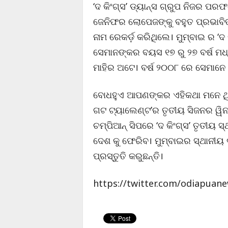
‘ଦ କିଂଗ୍ସ’ ଡ୍ୟାନ୍ସ ଗ୍ରୁପ ନିଜର 
ଜେନିଫର ଲୋପେଜଙ୍କୁ ବହୁତ ପ୍ରଭାବି
ନାମ ରେକର୍ଡ଼ କରିଥିଲେ। ମୁମ୍ବାଇ ର ‘ଦ
ସେମାନଙ୍କର ବୟସ ୧୭ ରୁ ୨୭ ବର୍ଷ ମଧ
ମାହିର ଅଟେ। ବର୍ଷ ୨୦୦୮ ରେ ସେମାନେ
ବୋଧହୁଏ ଆପଣଙ୍କର ଏହିକଥା ମନେ ଥିବ 
ଗଟ ଟ୍ୟାଲେଣ୍ଟ’ର ତୃତୀୟ ସିଜନର ୱିନର 
ଚମ୍ପିଆନ୍ ସିପରେ ‘ଦ କିଂଗ୍ସ’ ତୃତୀୟ ସ୍
ଦେଶ କୁ ଫେରିବ। ମୁମ୍ବାଇର ସ୍ଥାନୀୟ ଡ
ପ୍ରସ୍ତୁତି କରୁଛନ୍ତି।
https://twitter.com/odiapuan