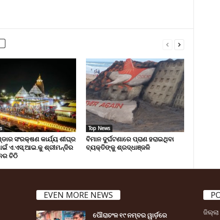
s
Top News
ଡାର ସଂରକ୍ଷଣ କାର୍ଯ୍ୟ ଶୀଘ୍ର
ବିମାନ ଦୁର୍ଘଟଣାରେ ପ୍ରାଣ ହରାଇଥିବା
ପାଇଁ ଏ.ଏସ୍.ଆଇ.କୁ ଶ୍ରୀମନ୍ଦିର
ବ୍ୟକ୍ତିଙ୍କୁ ଶ୍ରଦ୍ଧାଞ୍ଜଳି
ର ଚିଠି
EVEN MORE NEWS
P
ଜିଲ୍ଲ
ପୌରାଚଂଳ ୧୯ ନମ୍ବର ୱାର୍ଡ଼ରେ