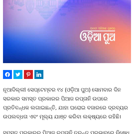
ନୂଆଦିଲ୍ଲୀ ସେପ୍ଟେମ୍ବର ୧୪ (ଓଡ଼ିଆ ପୁଅ) ସୋମବାର ଦିନ
ସରକାର ସମସ୍ତ ପ୍ରକାରର ପିଆଜ ରପ୍ତାନି ଉପରେ
ପ୍ରତିବନ୍ଧକ ଲଗାଇଛନ୍ତି, ଯାହା ଘରୋଇ ବଜାରରେ ଦ୍ରବ୍ୟର
ଉପଲବ୍ଧତା ଏବଂ ମୂଲ୍ୟ ଯାଞ୍ଚ କରିବା ଲକ୍ଷ୍ୟରେ ରହିଛି।
ସମସ୍ତ ପ୍ରକାରର ପିଆଜ ରପ୍ତାନି ତୁରନ୍ତ ପ୍ରଭାବରେ ନିଷେଧ