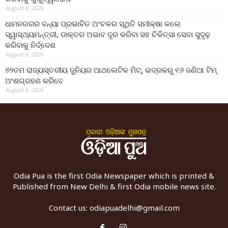
August 6, 2026
ଧାମନଗରର ବନ୍ୟା ପ୍ରଭାବିତ ଅଂଚଳର ସ୍ଥିତି ସମୀକ୍ଷା କଲେ
ସ୍ୱାସ୍ଥ୍ୟମନ୍ତ୍ରୀ, ଡାକ୍ତର ଅଭାବ ଦୂର କରିବା ସହ ଚିକିତ୍ସା ସେବା ସୁଦୃଢ଼
କରିବାକୁ ନିର୍ଦ୍ଦେଶ
August 6, 2026
୭୨ତମ ରାଜ୍ୟସ୍ତରୀୟ ଜୁନିୟର ଆଥଲେଟିକ ମିଟ୍‌, ଭଦ୍ରକରୁ ୧୬ ଜଣିଆ ଟିମ୍
ଅଂଶଗ୍ରହଣ କରିବେ
August 6, 2026
Odia Pua is the first Odia Newspaper which is printed &
Published from New Delhi & first Odia mobile news site.
Contact us:
odiapuadelhi@gmail.com