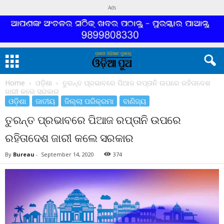
Ads
Home
ଓଡ଼ିଶା
ତୁରନ୍ତ ପ୍ରଭାବରେ ପିଆଜ ରପ୍ତାନି ଉପରେ ରହିତାଦେଶ
ଜାରୀ କଲେ ସରକାର
ଓଡ଼ିଶା
ଜାତୀୟ
ଜିଲ୍ଲା ପରିକ୍ରମା
ବାଣିଜ୍ୟ
ତୁରନ୍ତ ପ୍ରଭାବରେ ପିଆଜ ରପ୍ତାନି ଉପରେ
ରହିତାଦେଶ ଜାରୀ କଲେ ସରକାର
By
Bureau
-
September 14, 2020
374