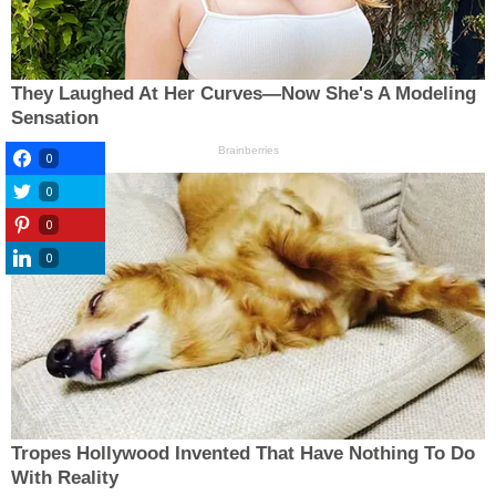
0
0
0
0