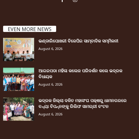
EVEN MORE NEWS
ଭଣ୍ଡାରିପୋଖରୀ ବିଜେପିର ସାମ୍ବାଦିକ ସମ୍ମିଳନୀ
August 6, 2026
ଆଗରପଡା ମହିଳା କଲେଜ ପରିଦର୍ଶନ କଲେ ଭଦ୍ରକ
ବିଧାୟକ
August 6, 2026
ଭଦ୍ରକ ଜିଲ୍ଲା ଦଳିତ ମହାସଂଘ ପକ୍ଷରୁ ଧାମନଗରରେ
ବନ୍ୟା ବିପନ୍ନଙ୍କୁ ରିଲିଫ ସାମଗ୍ରୀ ବଂଟନ
August 6, 2026