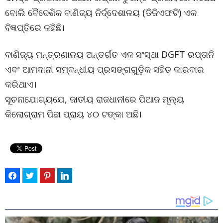
ବୋଲି ବୈଦେଶିକ ବାଣିଜ୍ୟ ନିର୍ଦ୍ଦେଶାଳୟ (ଡିଜିଏଫଟି) ଏକ
ବିଜ୍ଞପ୍ତିରେ କହିଛି।
ବାଣିଜ୍ୟ ମନ୍ତ୍ରଣାଳୟ ଅନ୍ତର୍ଗତ ଏକ ସଂସ୍ଥା DGFT ରପ୍ତାନି
ଏବଂ ଆମଦାନୀ ସମ୍ବନ୍ଧୀୟ ପ୍ରସଙ୍ଗଗୁଡ଼ିକ ସହିତ କାରବାର
କରିଥାଏ।
ସୂଚନାଯୋଗ୍ୟଯେ, ଜାତୀୟ ରାଜଧାନୀରେ ପିଆଜ ମୂଲ୍ୟ
କିଲୋଗ୍ରାମ ପିଛା ପ୍ରାୟ ୪୦ ଟଙ୍କା ଅଛି।