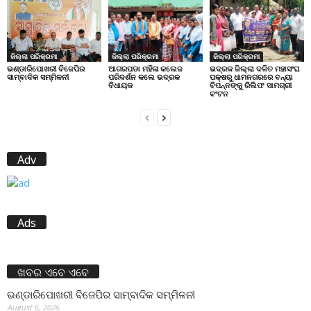
ଜିଲ୍ଲା ପରିକ୍ରମା
ଜିଲ୍ଲା ପରିକ୍ରମା
ଜିଲ୍ଲା ପରିକ୍ରମା
ଭଣ୍ଡାରିପୋଖରୀ ବିଜେପିର
ଆଗରପଡା ମହିଳା କଲେଜ
ଭଦ୍ରକ ଜିଲ୍ଲା ଦଳିତ ମହାସଂଘ
ସାମ୍ବାଦିକ ସମ୍ମିଳନୀ
ପରିଦର୍ଶନ କଲେ ଭଦ୍ରକ
ପକ୍ଷରୁ ଧାମନଗରରେ ବନ୍ୟା
ବିଧାୟକ
ବିପନ୍ନଙ୍କୁ ରିଲିଫ ସାମଗ୍ରୀ
ବଂଟନ
Adv
Ads
ଖବର ଏବେ ଏବେ
ଭଣ୍ଡାରିପୋଖରୀ ବିଜେପିର ସାମ୍ବାଦିକ ସମ୍ମିଳନୀ
August 6, 2026