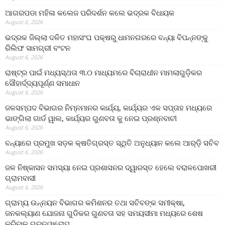
ଆଗରପଡା ମହିଳା କଲେଜ ପରିଦର୍ଶନ କଲେ ଭଦ୍ରକ ବିଧାୟକ
August 6, 2026
ଭଦ୍ରକ ଜିଲ୍ଲା ଦଳିତ ମହାସଂଘ ପକ୍ଷରୁ ଧାମନଗରରେ ବନ୍ୟା ବିପନ୍ନଙ୍କୁ
ରିଲିଫ ସାମଗ୍ରୀ ବଂଟନ
August 6, 2026
ରାଷ୍ଟ୍ର ପାଇଁ ମଧ୍ୟସ୍ଥତା ୩.୦ ମାଧ୍ୟମରେ ବିଚାରାଧୀନ ମାମଲାଗୁଡ଼ିକର
ସୌହାର୍ଦ୍ଦ୍ୟପୂର୍ଣ୍ଣ ସମାଧାନ
August 6, 2026
ଜଳସମ୍ପଦ ବିଭାଗର ନିମ୍ନମାନର କାର୍ଯ୍ୟ, କାର୍ଯ୍ୟର ଏକ ସପ୍ତାହ ମଧ୍ୟରେ
ଭାଙ୍ଗିଲା ଗାର୍ଡ ୱାଲ, କାର୍ଯ୍ୟର ଗୁଣବତା କୁ ନେଇ ପ୍ରଶ୍ନବାଚୀ
August 6, 2026
ବନ୍ୟାରେ ପ୍ରମୁଖ ସଡ଼କ କ୍ଷତିଗ୍ରସ୍ତ ସ୍ଥିତି ଅନୁଧ୍ୟାନ କଲେ ଆର୍‌ଡ଼ି ସଚିବ
August 6, 2026
ଜଳ ନିଷ୍କାସନ ସମସ୍ୟା ନେଇ ପ୍ରଶାସନର ଦ୍ୱାରସ୍ତ ହେଲେ ବରାଳପୋଖରୀ
ଗ୍ରାମବାସୀ
August 6, 2026
ଗ୍ରାମ୍ୟ ଉନ୍ନୟନ ବିଭାଗର କମିଶନର ତଥା ସଚିବଙ୍କ ସମୀକ୍ଷା,
ଜନକଲ୍ୟାଣ ଯୋଜନା ଗୁଡିକର ଗୁଣବତା ସହ ସମୟସୀମା ମଧ୍ୟରେ ଶେଷ
କରିବାକୁ ଗୁରୁତ୍ୱାରୋପ