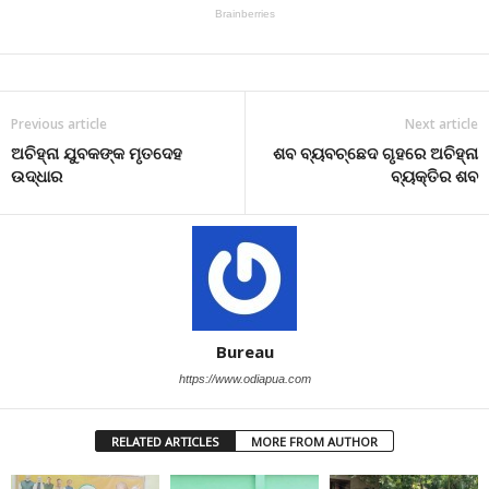
Previous article
Next article
ଅଚିହ୍ନା ଯୁବକଙ୍କ ମୃତଦେହ
ଶବ ବ୍ୟବଚ୍ଛେଦ ଗୃହରେ ଅଚିହ୍ନା
ଉଦ୍ଧାର
ବ୍ୟକ୍ତିର ଶବ
Bureau
https://www.odiapua.com
RELATED ARTICLES
MORE FROM AUTHOR