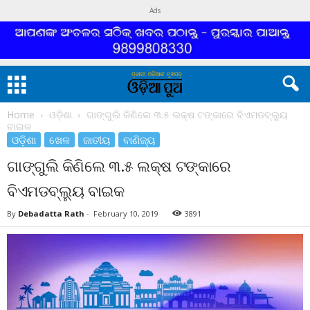
Ads
Home
ଓଡ଼ିଶା
ଗାଙ୍ଗୁଲି କିଣିଲେ ୩.୫ ଲକ୍ଷ ଟଙ୍କାରେ ବିଏମଡବ୍ଲ୍ୟୁ
ବାଇକ
ଓଡ଼ିଶା
ଖେଳ
ଜାତୀୟ
ବାଣିଜ୍ୟ
ଗାଙ୍ଗୁଲି କିଣିଲେ ୩.୫ ଲକ୍ଷ ଟଙ୍କାରେ
ବିଏମଡବ୍ଲ୍ୟୁ ବାଇକ
By
Debadatta Rath
-
February 10, 2019
3891