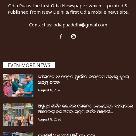
Odia Pua is the first Odia Newspaper which is printed &
Published from New Delhi & first Odia mobile news site.
Contact us:
odiapuadelhi@gmail.com
EVEN MORE NEWS
ପୌରାଚଂଳ ୧୯ ନମ୍ବର ୱାର୍ଡ଼ରେ କଂଗ୍ରେସ ପକ୍ଷରୁ ଶୁଖିଲା
ଖାଦ୍ୟ ବଂଟନ
August 8, 2026
ଅସୁସ୍ଥ କୀର୍ତନ କଳାକାର ଲୋକନାଥ ବେହେରାଙ୍କ ସହାୟତାରେ
ଆଗେଇଲା ବଳାଜୀପଡ଼ା ଗ୍ରାମ କୀର୍ତନ ମଣ୍ଡଳୀ...
August 8, 2026
ସରକାରୀ ଘର ଯାହା ପାଇଁ ସାତ ସପନ