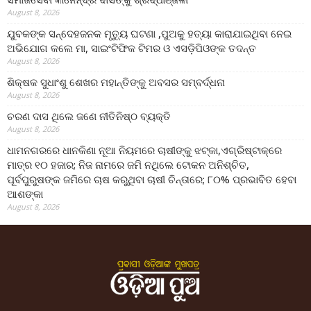
August 8, 2026
ଯୁବକଙ୍କ ସନ୍ଦେହଜନକ ମୃତ୍ୟୁ ଘଟଣା ,ପୁଅକୁ ହତ୍ୟା କାରାଯାଇଥିବା ନେଇ
ଅଭିଯୋଗ କଲେ ମା, ସାଇଂଟିଫିକ ଟିମର ଓ ଏସଡ଼ିପିଓଙ୍କ ତଦନ୍ତ
August 8, 2026
ଶିକ୍ଷକ ସୁଧାଂଶୁ ଶେଖର ମହାନ୍ତିଙ୍କୁ ଅବସର ସମ୍ବର୍ଦ୍ଧନା
August 8, 2026
ଚରଣ ଦାସ ଥିଲେ ଜଣେ ନୀତିନିଷ୍ଠ ବ୍ୟକ୍ତି
August 8, 2026
ଧାମନଗରରେ ଧାନକିଣା ନୂଆ ନିୟମରେ ଚାଷୀଙ୍କୁ ଝଟ୍‌କା,ଏଗ୍ରିଷ୍ଟାକ୍‌ରେ
ମାତ୍ର ୧୦ ହଜାର; ନିଜ ନାମରେ ଜମି ନଥିଲେ ଟୋକନ ଅନିଶ୍ଚିତ,
ପୂର୍ବପୁରୁଷଙ୍କ ଜମିରେ ଚାଷ କରୁଥିବା ଚାଷୀ ଚିନ୍ତାରେ; ୮୦% ପ୍ରଭାବିତ ହେବା
ଆଶଙ୍କା
August 8, 2026