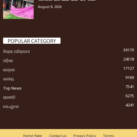
August 8, 2026
POPULAR CATEGORY
39170
ଜିଲ୍ଲା ପରିକ୍ରମା
24318
ଓଡ଼ିଶା
17127
ଭଦ୍ରକ
9169
ଜାତୀୟ
7541
Top News
6275
ରାଜନୀତି
4241
କେନ୍ଦୁଝର
Home Page
Contact us
Privacy Policy
Terms