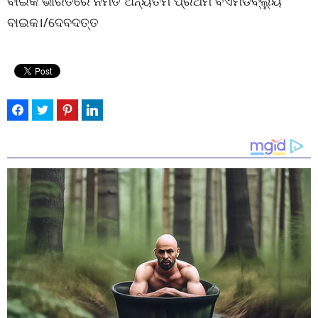
ବାଇକ ଭାରତରେ ନିର୍ମିତ ଅନ୍ୟତମ ପ୍ରଥମ ବିଏମଡବ୍ଲ୍ୟୁ
ବାଇକ।/ଦେବଦତ୍ତ