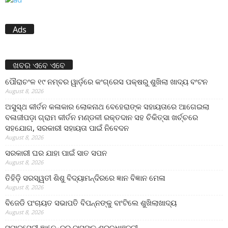
Ads
ଖବର ଏବେ ଏବେ
ପୌରାଚଂଳ ୧୯ ନମ୍ବର ୱାର୍ଡ଼ରେ କଂଗ୍ରେସ ପକ୍ଷରୁ ଶୁଖିଲା ଖାଦ୍ୟ ବଂଟନ
August 8, 2026
ଅସୁସ୍ଥ କୀର୍ତନ କଳାକାର ଲୋକନାଥ ବେହେରାଙ୍କ ସହାୟତାରେ ଆଗେଇଲା
ବଳାଜୀପଡ଼ା ଗ୍ରାମ କୀର୍ତନ ମଣ୍ଡଳୀ ରକ୍ତଦାନ ସହ ଚିକିତ୍ସା ଖର୍ଚ୍ଚରେ
ସହଯୋଗ, ସରକାରୀ ସହାୟତା ପାଇଁ ନିବେଦନ
August 8, 2026
ସରକାରୀ ଘର ଯାହା ପାଇଁ ସାତ ସପନ
August 8, 2026
ତିହିଡି଼ ସରସ୍ୱତୀ ଶିଶୁ ବିଦ୍ୟାମନ୍ଦିରରେ ଜ୍ଞାନ ବିଜ୍ଞାନ ମେଳା
August 8, 2026
ବିଜେଡି ପଂଚାୟତ ସଭାପତି ବିପନ୍ନଙ୍କୁ ବାଂଟିଲେ ଶୁଖିଲାଖାଦ୍ୟ
August 8, 2026
ସମାଜସେବୀ ଜ୍ଞାନେନ୍ଦ୍ର ଦାସଙ୍କୁ ଶ୍ରଦ୍ଧାଞ୍ଜଳୀ