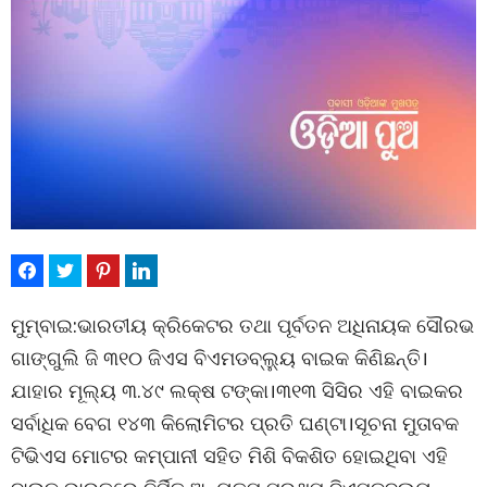
ମୁମ୍ବାଇ:ଭାରତୀୟ କ୍ରିକେଟର ତଥା ପୂର୍ବତନ ଅଧିନାୟକ ସୌରଭ
ଗାଙ୍ଗୁଲି ଜି ୩୧୦ ଜିଏସ ବିଏମଡବ୍ଲ୍ୟୁ ବାଇକ କିଣିଛନ୍ତି।
ଯାହାର ମୂଲ୍ୟ ୩.୪୯ ଲକ୍ଷ ଟଙ୍କା।୩୧୩ ସିସିର ଏହି ବାଇକର
ସର୍ବାଧିକ ବେଗ ୧୪୩ କିଲୋମିଟର ପ୍ରତି ଘଣ୍ଟା।ସୂଚନା ମୁତାବକ
ଟିଭିଏସ ମୋଟର କମ୍ପାନୀ ସହିତ ମିଶି ବିକଶିତ ହୋଇଥିବା ଏହି