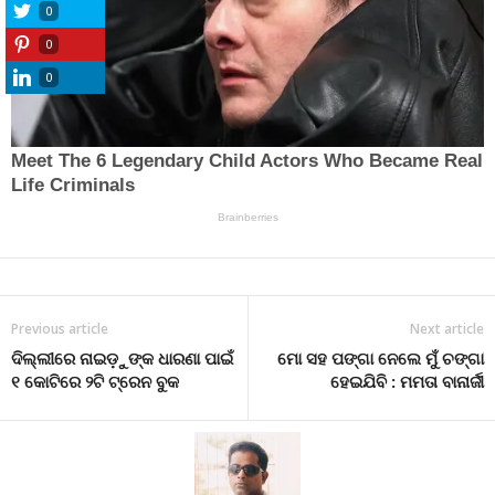
0
0
0
Previous article
Next article
ଦିଲ୍ଲୀରେ ନାଇଡ଼ୁଙ୍କ ଧାରଣା ପାଇଁ
ମୋ ସହ ପଙ୍ଗା ନେଲେ ମୁଁ ଚଙ୍ଗା
୧ କୋଟିରେ ୨ଟି ଟ୍ରେନ ବୁକ
ହେଇଯିବି : ମମତା ବାନାର୍ଜୀ