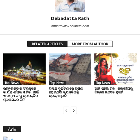
Debadatta Rath
https://www.odiapua.com
RELATED ARTICLES
MORE FROM AUTHOR
Top News
Top News
Top News
ରତ୍ନଭଣ୍ଡାର ସଂରକ୍ଷଣ
ବିମାନ ଦୁର୍ଘଟଣାରେ ପ୍ରାଣ
ଆଜି ପହିଲି ରଜ : ପଲ୍ଲୀଠାରୁ
କାର୍ଯ୍ୟ ଶୀଘ୍ର ସାରିବା ପାଇଁ
ହରାଇଥିବା ବ୍ୟକ୍ତିଙ୍କୁ
ଦିଲ୍ଲୀ ଉତ୍ସବ ମୁଖର
ଏ.ଏସ୍.ଆଇ.କୁ ଶ୍ରୀମନ୍ଦିର
ଶ୍ରଦ୍ଧାଞ୍ଜଳି
ପ୍ରଶାସନର ଚିଠି
Adv