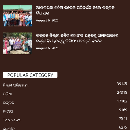
ଆଗରପଡା ମହିଳା କଲେଜ ପରିଦର୍ଶନ କଲେ ଭଦ୍ରକ
ବିଧାୟକ
August 6, 2026
ଭଦ୍ରକ ଜିଲ୍ଲା ଦଳିତ ମହାସଂଘ ପକ୍ଷରୁ ଧାମନଗରରେ
ବନ୍ୟା ବିପନ୍ନଙ୍କୁ ରିଲିଫ ସାମଗ୍ରୀ ବଂଟନ
August 6, 2026
POPULAR CATEGORY
39145
ଜିଲ୍ଲା ପରିକ୍ରମା
24318
ଓଡ଼ିଶା
17102
ଭଦ୍ରକ
9169
ଜାତୀୟ
7541
Top News
6275
ରାଜନୀତି