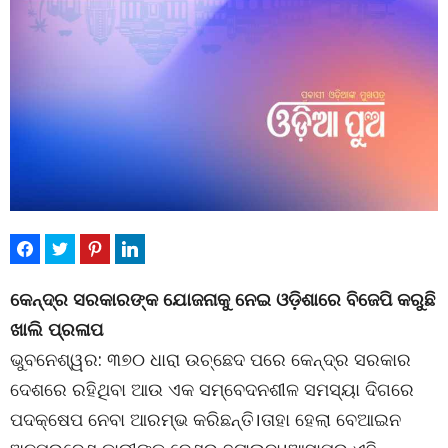
କେନ୍ଦ୍ର ସରକାରଙ୍କ ଯୋଜନାକୁ ନେଇ ଓଡ଼ିଶାରେ ବିଜେପି କରୁଛି
ଖାଲି ପ୍ରଳାପ
ଭୁବନେଶ୍ୱର: ୩୭୦ ଧାରା ଉଚ୍ଛେଦ ପରେ କେନ୍ଦ୍ର ସରକାର
ଦେଶରେ ରହିଥିବା ଆଉ ଏକ ସମ୍ବେଦନଶୀଳ ସମସ୍ୟା ଦିଗରେ
ପଦକ୍ଷେପ ନେବା ଆରମ୍ଭ କରିଛନ୍ତି।ତାହା ହେଲା ବେଆଇନ