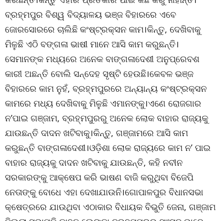
ବ୍ରହ୍ମପୁର ବିଶ୍ୱ ବିଦ୍ୟାଳୟ ଭଞ୍ଜ ବିହାରରେ ଏବେ
ଜୋରସୋରରେ ଚାଲିଛି କଂଷ୍ଟ୍ରକ୍ସନ କାମ।କିନ୍ତୁ, ଦେଖିବାକୁ
ମିଳୁଛି ଏଠି ବଙ୍ଗଳା ଭାଷୀ ମାନେ ଆସି କାମ କରୁଛନ୍ତି।
ସେମାନଙ୍କ ମଧ୍ୟରେ ଅନେକ ବାଙ୍ଗଳାଦେଶୀ ଅନୁପ୍ରେବଶ
କାରୀ ଅଛନ୍ତି ବୋଲି ସନ୍ଦେହ ସୃଷ୍ଟି ହେଉଛି।କେବଳ ଭଞ୍ଜ
ବିହାରରେ କାମ ନୁହଁ, ବ୍ରହ୍ମପୁରରେ ଅନ୍ୟାନ୍ୟ କଂଷ୍ଟ୍ରକ୍ସନ
କାମରେ ମଧ୍ୟ ଦେଖିବାକୁ ମିଳୁଛି ଏମାନଙ୍କୁ।ଏଣେ ରୋଜଗାର
ନ’ପାଇ ଗଞ୍ଜାମ, ବ୍ରହ୍ମପୁରରୁ ଅନେକ ଲୋକ ବାହାର ରାଜ୍ୟକୁ
ଯାଉଛନ୍ତି ଦାଦନ ଖଟିବାକୁ।କିନ୍ତୁ, ଗଞ୍ଜାମରେ ଆସି କାମ
କରୁଛନ୍ତି ବାଙ୍ଗଳାଦେଶୀ।ଓଡ଼ିଶା ଲୋକ ରାଜ୍ୟରେ କାମ ନ’ ପାଇ
ବାହାର ରାଜ୍ୟକୁ ଦାଦନ ଖଟିବାକୁ ଯାଉଛନ୍ତି, କହି ନବୀନ
ସରକାରଙ୍କୁ ଆକ୍ଷେପ କରି ଭାଷଣ ବାଜି କରୁଥିବା ବିଜେପି
ନେତାଙ୍କୁ ବୋଧେ ଏହା ଦେଖାଯାଉନି।ଗୋପାଳପୁର ବିଧାନସଭା
କ୍ଷେତ୍ରରେ ଯାଉଥିବା ଏଠାକାର ବିଧାୟକ ବିଭୁତି ଜେନା, ଗଞ୍ଜାମ