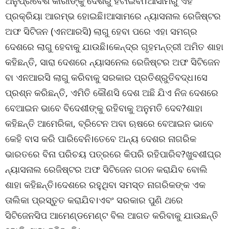
ଅନୁପ୍ରବେଶ କାରୀଙ୍କୁ ଦେଶରୁ ହଟାଇବା।ଆସାମରୁ ଏହି
ପ୍ରକ୍ରିୟା ଆରମ୍ଭ ହୋଇଛି।ଆସାମରେ ନ୍ୟାସନାଲ ରେଜିଷ୍ଟର
ଅଫ ସିଟିଜନ (ଏନଆରସି) ଲାଗୁ ହେବା ପରେ ଏହା ସମଗ୍ର
ଦେଶରେ ଲାଗୁ ହେବାକୁ ଯାଉଛି।କେନ୍ଦ୍ର ଗୃହମନ୍ତ୍ରୀ ଅମିତ ଶାହା
କହିଛନ୍ତି, ସାରା ଦେଶରେ ନ୍ୟାସନେଲ ରେଜିଷ୍ଟର ଅଫ ସିଟିଜେନ
ବା ଏନଆରସି ଲାଗୁ କରିବାକୁ ସରକାର ପ୍ରତିଶ୍ରୁତିବଦ୍ଧ।ସେ
ପ୍ରଶ୍ନ କରିଛନ୍ତି, ଏମିତି କୌଣସି ଦେଶ ଅଛି ଯିଏ ନିଜ ଦେଶରେ
ବେଆଇନ ଭାବେ ବିଦେଶୀଙ୍କୁ ରହିବାକୁ ଅନୁମତି ଦେବ?ଶାହା
କହିଛନ୍ତି ଆମେରିକା, ବ୍ରିଟେନ ଅବା ଋଷରେ ବେଆଇନ ଭାବେ
କେହି ବାସ କରି ପାରିବେନି।ତେବେ ଅନ୍ୟ ଦେଶର ନାଗରିକ
ଭାରତରେ ବିନା ପରିଚୟ ପତ୍ରରେ କିପରି ରହିପାରିବ?ଖୁବଶୀଘ୍ର
ନ୍ୟାସନାଲ ରେଜିଷ୍ଟର ଅଫ ସିଟିଜେନ ଗଠନ କରାଯିବ ବୋଲି
ଶାହା କହିଛନ୍ତି।ଦେଶରେ ରହୁଥିବା ସମସ୍ତ ନାଗରିକଙ୍କ ଏକ
ତାଲିକା ପ୍ରସ୍ତୁତ କରାଯିବ।ଏବଂ ସରକାର ପୁଣି ଥରେ
ସିଟିଜେନସିପ ଆମେଣ୍ଡମେଣ୍ଟ ବିଲ ଆଗତ କରିବାକୁ ଯାଉଛନ୍ତି