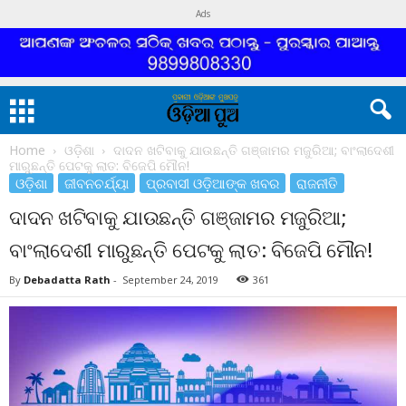
Ads
Home
ଓଡ଼ିଶା
ଦାଦନ ଖଟିବାକୁ ଯାଉଛନ୍ତି ଗଞ୍ଜାମର ମଜୁରିଆ; ବାଂଲାଦେଶୀ
ମାରୁଛନ୍ତି ପେଟକୁ ଲାତ: ବିଜେପି ମୌନ!
ଓଡ଼ିଶା
ଜୀବନଚର୍ଯ୍ୟା
ପ୍ରବାସୀ ଓଡ଼ିଆଙ୍କ ଖବର
ରାଜନୀତି
ଦାଦନ ଖଟିବାକୁ ଯାଉଛନ୍ତି ଗଞ୍ଜାମର ମଜୁରିଆ;
ବାଂଲାଦେଶୀ ମାରୁଛନ୍ତି ପେଟକୁ ଲାତ: ବିଜେପି ମୌନ!
By
Debadatta Rath
-
September 24, 2019
361