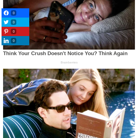
0
0
0
0