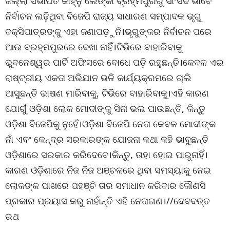
ଜିଲ୍ଲା ସଭାପତି କାହ୍ନୁ ଲେଙ୍କା ବ୍ରହ୍ମପୁରରୁ ସାଂସଦ ଭାବେ
ନିର୍ବାଚନ ଲଢ଼ିଥିବା ବିଜେପି ରାଜ୍ୟ ସାଧାରଣ ସମ୍ପାଦକ ଭୃଗୁ
ବକ୍ସିପାତ୍ରଙ୍କୁ ଏହା ଜଣାପଡ଼ୁନି।ଭୃଗୁଙ୍କର ନିର୍ବାଚନ ପରେ
ଆଉ ବ୍ରହ୍ମପୁରରେ ଦେଖା ନାହିଁ।ଟିଭିରେ ବାହାରିବାକୁ
ଭୁବନେଶ୍ୱର ପାର୍ଟି ଅଫିସରେ ବୋଧେ ପଡ଼ି ରହୁଛନ୍ତି।କେବଳ ଏଇ
ରାଷ୍ଟ୍ରୀୟ ଏକତା ଅଭିଯାନ ଭଳି କାର୍ଯ୍ୟକ୍ରମରେ ଚାଲି
ଆସୁଛନ୍ତି ଭାଷଣ ମାରିବାକୁ, ଟିଭିରେ ବାହାରିବାକୁ।ଏହି କାରଣ
ଯୋଗୁଁ ଓଡ଼ିଶା ଲୋକ ମୋଦୀଙ୍କୁ ସିନା ଭଲ ପାଉଛନ୍ତି, କିନ୍ତୁ
ଓଡ଼ିଶା ବିଜେପିକୁ ନୁହେଁ।ଓଡ଼ିଶା ବିଜେପି ନେତା କେବଳ ମୋଦୀଙ୍କ
ନାଁ ଏବଂ କେନ୍ଦ୍ର ସରକାରଙ୍କ ଯୋଜନା କଥା କହି ଭାବୁଛନ୍ତି
ଓଡ଼ିଶାରେ ସରକାର କରିଦେବେ।କିନ୍ତୁ, ତାହା ହୋଇ ପାରୁନାହିଁ।
କାରଣ ଓଡ଼ିଶାରେ ନିଜ ନିଜ ଅଞ୍ଚଳରେ ଥିବା ସମସ୍ୟାକୁ ନେଇ
ଲୋକଙ୍କ ପାଖରେ ପହଞ୍ଚି ତାର ସମାଧାନ କରିବାର କୌଣସି
ପ୍ରକାର ପ୍ରୟାସ କରୁ ନାହାଁନ୍ତି ଏହି ନେତାଗଣ।//ଦେବଦତ୍ତ
ରଥ