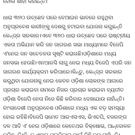
ବୋଲି ଶାହା କହିଛନ୍ତି।
ଧାରା ୩୭୦ ଉଚ୍ଛେଦ ପରେ ବେଆଇନ ଭାବରେ ରହୁଥିବା
ଅନୁପ୍ରବେଶ କାରୀଙ୍କୁ ଦେଶରୁ ହଟାଇବା ଯୋଜନା କରୁଛନ୍ତି
କେନ୍ଦ୍ର ସରକାର।ଏବେ ୩୭୦ ଧାରା ଉଚ୍ଛେଦ ପରେ ରାଷ୍ଟ୍ରୀୟ
ଏକତା ଅଭିଯାନ କରି ଜନ ଜାଗରଣ ସଭା ମାଧ୍ୟମରେ ବିଜେପି
ଏ’ନେଇ ଜନ ସଚେତନତା ସୃଷ୍ଟି କରାଉଛି।ଓଡ଼ିଶାରେ ମଧ୍ୟ
ଜନସଭା ହେଉଛି।ଏନଆରସି ଲାଗୁ ନେଇ ମଧ୍ୟ ବିଜେପି ଏପରି ଜନ
ଜାଗରଣ କାର୍ଯ୍ୟକ୍ରମ କରିପାରେ।କିନ୍ତୁ, କେନ୍ଦ୍ର ସରକାର
କରୁଥିବା ଯୋଜନାକୁ ନେଇ କେବଳ ଓଡ଼ିଶା ଲୋକଙ୍କ ଆଗରେ
ପ୍ରଚାର କରାଇବା ନାମରେ ନିଜର ପ୍ରଚାର କରାଇବା ବ୍ୟତୀତ
ଓଡ଼ିଶା ବିଜେପି ନେତା ନିଜେ କିଛି କରିବାର ଦେଖାଯାଉ ନାହାଁନ୍ତି।
ବାଂଲାଦେଶୀ ଅନୁପ୍ରବେଶ ଓଡିଶାରେ ମଧ୍ୟ ଏକ ବଡ଼ ସମସ୍ୟା
ହୋଇ ରହିଛି।ବିଜେପି ସମେତ ଆରଏସଏସ, ଭିଏଚପି, ବଜରଙ୍ଗ
ଦଳ ଆଦି ଏ’ ନେଇ ଓଡ଼ିଶାରେ କେତେଥର ବିକ୍ଷୋଭ, ଆନ୍ଦୋଳନ
କରିଛନ୍ତି।କିନ୍ତୁ ଏହାର ପ୍ରତିକାର ପାଇଁ କିଛି କରୁ ନାହାଁନ୍ତି।