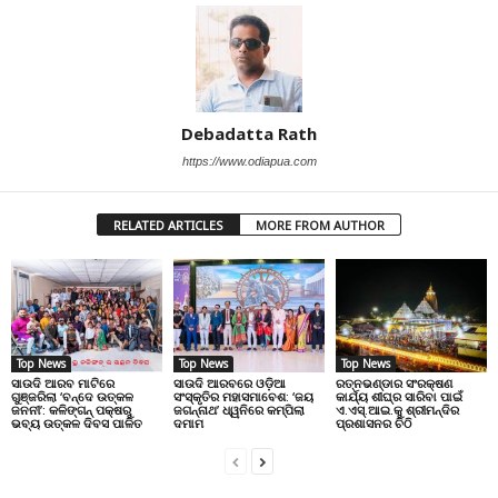
Debadatta Rath
https://www.odiapua.com
RELATED ARTICLES
MORE FROM AUTHOR
Top News
Top News
Top News
ସାଉଦି ଆରବ ମାଟିରେ
ସାଉଦି ଆରବରେ ଓଡ଼ିଆ
ରତ୍ନଭଣ୍ଡାର ସଂରକ୍ଷଣ
ଗୁଞ୍ଜରିଲା ‘ବନ୍ଦେ ଉତ୍କଳ
ସଂସ୍କୃତିର ମହାସମାବେଶ: ‘ଜୟ
କାର୍ଯ୍ୟ ଶୀଘ୍ର ସାରିବା ପାଇଁ
ଜନନୀ’: କଳିଙ୍ଗନ୍ ପକ୍ଷରୁ
ଜଗନ୍ନାଥ’ ଧ୍ୱନିରେ କମ୍ପିଲା
ଏ.ଏସ୍.ଆଇ.କୁ ଶ୍ରୀମନ୍ଦିର
ଭବ୍ୟ ଉତ୍କଳ ଦିବସ ପାଳିତ
ଦମାମ
ପ୍ରଶାସନର ଚିଠି