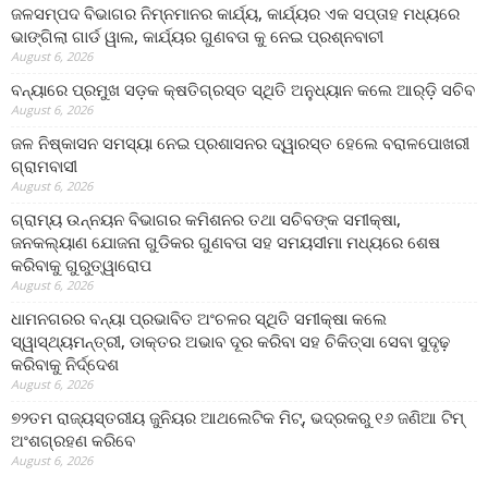
ଜଳସମ୍ପଦ ବିଭାଗର ନିମ୍ନମାନର କାର୍ଯ୍ୟ, କାର୍ଯ୍ୟର ଏକ ସପ୍ତାହ ମଧ୍ୟରେ
ଭାଙ୍ଗିଲା ଗାର୍ଡ ୱାଲ, କାର୍ଯ୍ୟର ଗୁଣବତା କୁ ନେଇ ପ୍ରଶ୍ନବାଚୀ
August 6, 2026
ବନ୍ୟାରେ ପ୍ରମୁଖ ସଡ଼କ କ୍ଷତିଗ୍ରସ୍ତ ସ୍ଥିତି ଅନୁଧ୍ୟାନ କଲେ ଆର୍‌ଡ଼ି ସଚିବ
August 6, 2026
ଜଳ ନିଷ୍କାସନ ସମସ୍ୟା ନେଇ ପ୍ରଶାସନର ଦ୍ୱାରସ୍ତ ହେଲେ ବରାଳପୋଖରୀ
ଗ୍ରାମବାସୀ
August 6, 2026
ଗ୍ରାମ୍ୟ ଉନ୍ନୟନ ବିଭାଗର କମିଶନର ତଥା ସଚିବଙ୍କ ସମୀକ୍ଷା,
ଜନକଲ୍ୟାଣ ଯୋଜନା ଗୁଡିକର ଗୁଣବତା ସହ ସମୟସୀମା ମଧ୍ୟରେ ଶେଷ
କରିବାକୁ ଗୁରୁତ୍ୱାରୋପ
August 6, 2026
ଧାମନଗରର ବନ୍ୟା ପ୍ରଭାବିତ ଅଂଚଳର ସ୍ଥିତି ସମୀକ୍ଷା କଲେ
ସ୍ୱାସ୍ଥ୍ୟମନ୍ତ୍ରୀ, ଡାକ୍ତର ଅଭାବ ଦୂର କରିବା ସହ ଚିକିତ୍ସା ସେବା ସୁଦୃଢ଼
କରିବାକୁ ନିର୍ଦ୍ଦେଶ
August 6, 2026
୭୨ତମ ରାଜ୍ୟସ୍ତରୀୟ ଜୁନିୟର ଆଥଲେଟିକ ମିଟ୍‌, ଭଦ୍ରକରୁ ୧୬ ଜଣିଆ ଟିମ୍
ଅଂଶଗ୍ରହଣ କରିବେ
August 6, 2026