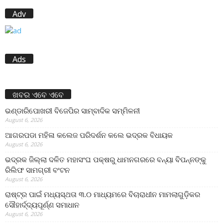
Adv
Ads
ଖବର ଏବେ ଏବେ
ଭଣ୍ଡାରିପୋଖରୀ ବିଜେପିର ସାମ୍ବାଦିକ ସମ୍ମିଳନୀ
August 6, 2026
ଆଗରପଡା ମହିଳା କଲେଜ ପରିଦର୍ଶନ କଲେ ଭଦ୍ରକ ବିଧାୟକ
August 6, 2026
ଭଦ୍ରକ ଜିଲ୍ଲା ଦଳିତ ମହାସଂଘ ପକ୍ଷରୁ ଧାମନଗରରେ ବନ୍ୟା ବିପନ୍ନଙ୍କୁ
ରିଲିଫ ସାମଗ୍ରୀ ବଂଟନ
August 6, 2026
ରାଷ୍ଟ୍ର ପାଇଁ ମଧ୍ୟସ୍ଥତା ୩.୦ ମାଧ୍ୟମରେ ବିଚାରାଧୀନ ମାମଲାଗୁଡ଼ିକର
ସୌହାର୍ଦ୍ଦ୍ୟପୂର୍ଣ୍ଣ ସମାଧାନ
August 6, 2026