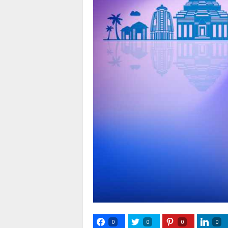
0
0
0
0