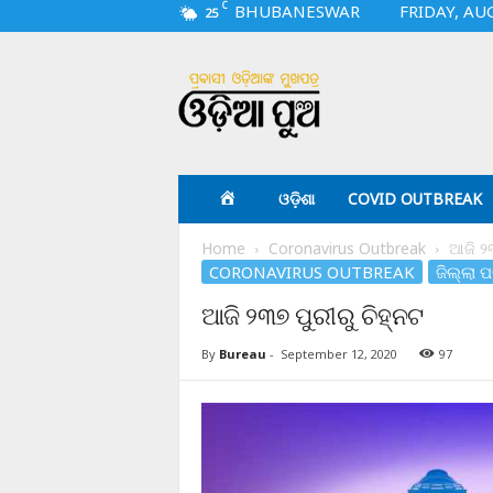
C
BHUBANESWAR
FRIDAY, AU
25
O
d
i
a
p
u
a
ଓଡ଼ିଶା
COVID OUTBREAK
.
c
Home
Coronavirus Outbreak
ଆଜି ୨୩
o
CORONAVIRUS OUTBREAK
ଜିଲ୍ଲା ପ
m
ଆଜି ୨୩୭ ପୁରୀରୁ ଚିହ୍ନଟ
By
Bureau
-
September 12, 2020
97