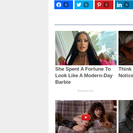
0
0
0
0