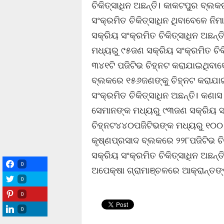
ଚିକିତ୍ସାଧିନ ଅଛନ୍ତି। କାକଟପୁର ବ୍ଲକ
ସଂକ୍ରମିତ ଚିକିତ୍ସାଧିନ ଥିବାବେଳେ ନ
ସକ୍ରିୟ ସଂକ୍ରମିତ ଚିକିତ୍ସାଧିନ ଅଛନ
ମଧ୍ୟରୁ ୯୫ଜଣ ସକ୍ରିୟ ସଂକ୍ରମିତ ଚିକ
୩୪୧ଟି ପଜିଟିଭ ଚିହ୍ନଟ କରାଯାଇଥିବା
ବ୍ଲକରେ ୧୫୬ଜଣଙ୍କୁ ଚିହ୍ନଟ କରାଯା
ସଂକ୍ରମିତ ଚିକିତ୍ସାଧିନ ଅଛନ୍ତି। କଣ
ସେମାନଙ୍କ ମଧ୍ୟରୁ ୯୩ଜଣ ସକ୍ରିୟ ସଂକ୍
ଚିହ୍ନଟ୪୪୦ପଜିଟିଭଙ୍କ ମଧ୍ୟରୁ ୧୦୦ ସ
କୃଷ୍ଣପ୍ରସାଦ ବ୍ଲକରେ ୨୨୮ପଜିଟିଭ 
ସକ୍ରିୟ ସଂକ୍ରମିତ ଚିକିତ୍ସାଧିନ ଅଛନ୍
0
ଅପେକ୍ଷା ଗ୍ରାମାଞ୍ଚଳରେ ଆକ୍ରାନ୍ତଙ୍କ
0
0
0