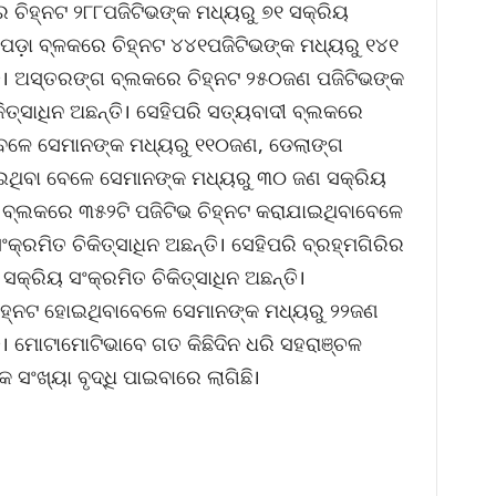
ର ଚିହ୍ନଟ ୨୮୮ପଜିଟିଭଙ୍କ ମଧ୍ୟରୁ ୭୧ ସକ୍ରିୟ
ିମାପଡ଼ା ବ୍ଳକରେ ଚିହ୍ନଟ ୪୪୧ପଜିଟିଭଙ୍କ ମଧ୍ୟରୁ ୧୪୧
୍ତି। ଅସ୍ତରଙ୍ଗ ବ୍ଲକରେ ଚିହ୍ନଟ ୨୫୦ଜଣ ପଜିଟିଭଙ୍କ
ିତ୍ସାଧିନ ଅଛନ୍ତି। ସେହିପରି ସତ୍ୟବାଦୀ ବ୍ଲକରେ
ବେଳେ ସେମାନଙ୍କ ମଧ୍ୟରୁ ୧୧୦ଜଣ, ଡେଲାଙ୍ଗ
ଇଥିବା ବେଳେ ସେମାନଙ୍କ ମଧ୍ୟରୁ ୩୦ ଜଣ ସକ୍ରିୟ
ାସ ବ୍ଲକରେ ୩୫୨ଟି ପଜିଟିଭ ଚିହ୍ନଟ କରାଯାଇଥିବାବେଳେ
ରମିତ ଚିକିତ୍ସାଧିନ ଅଛନ୍ତି। ସେହିପରି ବ୍ରହ୍ମଗିରିର
କ୍ରିୟ ସଂକ୍ରମିତ ଚିକିତ୍ସାଧିନ ଅଛନ୍ତି।
ଚିହ୍ନଟ ହୋଇଥିବାବେଳେ ସେମାନଙ୍କ ମଧ୍ୟରୁ ୨୨ଜଣ
ତି। ମୋଟାମୋଟିଭାବେ ଗତ କିଛିଦିନ ଧରି ସହରାଞ୍ଚଳ
 ସଂଖ୍ୟା ବୃଦ୍ଧି ପାଇବାରେ ଲାଗିଛି।