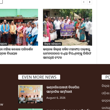
ିକ୍ରମା
ଜିଲ୍ଲା ପରିକ୍ରମା
 ମହିଳା କଲେଜ ପରିଦର୍ଶନ
ଭଦ୍ରକ ଜିଲ୍ଲା ଦଳିତ ମହାସଂଘ ପକ୍ଷରୁ
୍ରକ ବିଧାୟକ
ଧାମନଗରରେ ବନ୍ୟା ବିପନ୍ନଙ୍କୁ ରିଲିଫ
ସାମଗ୍ରୀ ବଂଟନ
EVEN MORE NEWS
P
ଜିଲ୍ଲ
ଭଣ୍ଡାରିପୋଖରୀ ବିଜେପିର
ସାମ୍ବାଦିକ ସମ୍ମିଳନୀ
ଓଡ଼ିଶା
August 6, 2026
ଭଦ୍ର
ew
ଜାତୀ