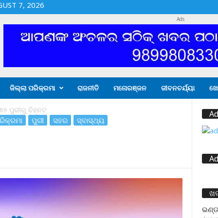
GUST 7, 2026
Ads
ଜିଲ୍ଲା ପରିକ୍ରମା
ରାଜନୀତି
ମନୋରଞ୍ଜନ
ଜୀବନଚର୍ଯ୍ୟା
ଖେ
୭ ପୁରୀରୁ ଚିହ୍ନଟ
Ad
ରିକ୍ରମା
ପୁରୀ
ସହର
ସ୍ବାସ୍ଥ୍ୟ
Ad
ଖ
ଭଣ୍ଡ