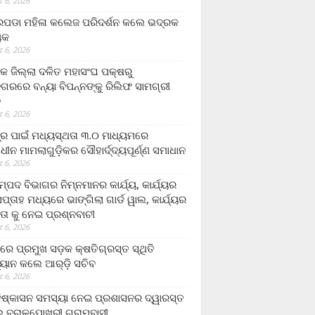
 6, 2026
ଡା ମହିଳା କଲେଜ ପରିଦର୍ଶନ କଲେ ଭଦ୍ରକ
ୟକ
 6, 2026
କ ଜିଲ୍ଲା ଦଳିତ ମହାସଂଘ ପକ୍ଷରୁ
ଗରରେ ବନ୍ୟା ବିପନ୍ନଙ୍କୁ ରିଲିଫ ସାମଗ୍ରୀ
ନ
 6, 2026
ଟ୍ର ପାଇଁ ମଧ୍ୟସ୍ଥତା ୩.୦ ମାଧ୍ୟମରେ
ାଧୀନ ମାମଲାଗୁଡ଼ିକର ସୌହାର୍ଦ୍ଦ୍ୟପୂର୍ଣ୍ଣ ସମାଧାନ
 6, 2026
୍ପଦ ବିଭାଗର ନିମ୍ନମାନର କାର୍ଯ୍ୟ, କାର୍ଯ୍ୟର
୍ତାହ ମଧ୍ୟରେ ଭାଙ୍ଗିଲା ଗାର୍ଡ ୱାଲ, କାର୍ଯ୍ୟର
ତା କୁ ନେଇ ପ୍ରଶ୍ନବାଚୀ
 6, 2026
ାରେ ପ୍ରମୁଖ ସଡ଼କ କ୍ଷତିଗ୍ରସ୍ତ ସ୍ଥିତି
୍ୟାନ କଲେ ଆର୍‌ଡ଼ି ସଚିବ
 6, 2026
ିଷ୍କାସନ ସମସ୍ୟା ନେଇ ପ୍ରଶାସନର ଦ୍ୱାରସ୍ତ
 ବରାଳପୋଖରୀ ଗ୍ରାମବାସୀ