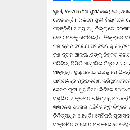
ପୁରୀ, ୧୨ା୯(ଓଡ଼ିଆ ପୁଅ/ବିଜୟ ପଟ୍ଟନାୟ
ହୋଇଛନ୍ତି। ଫଳରେ ପୁରୀ ଜିଲ୍ଲାରେ 
ପହଞ୍ଚିଛି। ଅଦ୍ୟାବଧି ଜିଲ୍ଲାରେ ୬୦୩
ହୋଇ ଘରକୁ ଫେରିଛନ୍ତି। ଜିଲ୍ଲାରେ ସକ
ଜଣ ନୂତନ କରୋନା ପଜିଟିଭିଙ୍କୁ ଚିହ୍
ଜଣ ନୂତନ ଆକ୍ରାନ୍ତଙ୍କୁ ଚିହ୍ନଟ କରା
ପଜିଟିଭ, ପିପିଲି ଏନ୍ଏସିର ଚିହ୍ନଟ ୬ ଜ
ଆକ୍ରାନ୍ତ ସୁସ୍ଥହୋଇ ଘରକୁ ଫେରିଛନ୍ତ
ଆକ୍ରାAନ୍ତ ମୃତ୍ୟୁବରଣ କରିଥିବାବେଳେ 
କେବଳ ପୁରୀ ମ୍ୟୁନିସପାଲିଟିରେ ୨୦୮୪
ସକ୍ରିୟ ସଂକ୍ରମିତ ଚିକିତ୍ସାଧିନ ଅଛନ୍ତ
୩୩୨ଜଣ କରୋନା ପଜିଟିଭଙ୍କୁ ଚିହ୍ନଟ
ଚିକିତ୍ସାଧିନ ଅଛନ୍ତି। ସେହିପରି ପୁରୀ
ସଂକ୍ରମିତ ଓ ଗୋପ ବ୍ଲକରେ ୨୯୫ଚିହ୍