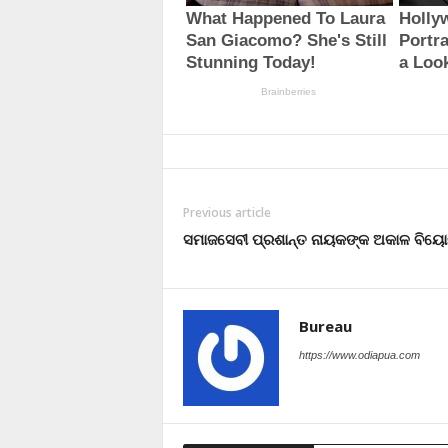
Previous article
ସମାଜସେବୀ ପ୍ରଶାନ୍ତ ନାୟକଙ୍କ ଅକାଳ ବିୟ
Bureau
https://www.odiapua.com