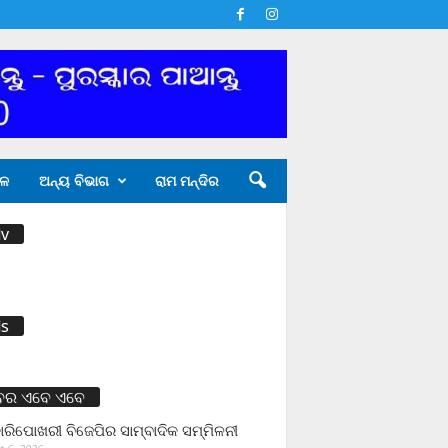
ଳ
ଅନ୍ୟ ବିଭାଗ
ରାମ ମନ୍ଦିର
v
s
ବର ଏବେ ଏବେ
ାରିପୋଖରୀ ବିଜେପିର ସାମ୍ବାଦିକ ସମ୍ମିଳନୀ