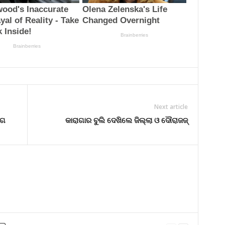
Next article
ୋଗ
କାରାଗାର ବୁଲି ଦେଖିଲେ ଜିଲ୍ଲା ଓ ଦୌରାଜଜ୍