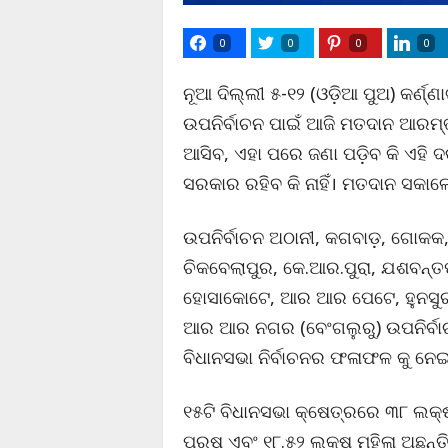
0
0
0
0
ନୂଆ ଦିଲ୍ଲୀ ୫-୧୨ (ଓଡ଼ିଆ ପୁଅ) କର୍ଣ୍
ଉପନିର୍ବାଚନ ପାଇଁ ଆଜି ମତଦାନ ଆରମ୍
ଆସିବ, ଏହା ପରେ ଜଣା ପଡ଼ିବ କି ଏହି ଦକ
ସରକାର ରହିବ କି ନାହିଁ। ମତଦାନ ସକାଳେ
ଉପନିର୍ବାଚନ ଅଠାନୀ, କଗବାଡ଼, ଗୋକକ,
ଚିକବେଲାପୁର, କେ.ଆର.ପୁରା, ଯଶବନ୍ତ
ହୋସାକୋଟେ, ଆର ଆର ପେଟେ, ହୁନସୁର ଆ
ଆର ଆର ନଗର (ବେଂଗଲୁରୁ) ଉପନିର୍ବା
ବିଧାନସଭା ନିର୍ବାଚନର ଫଳାଫଳ କୁ ନ
୧୫ଟି ବିଧାନସଭା କ୍ଷେତ୍ରରେ ୩୮ ଲକ୍ଷ
ପୁରୁଷ ଏବଂ ୧୮.୫୨ ଲକ୍ଷ ମହିଳା ଅଛନ୍