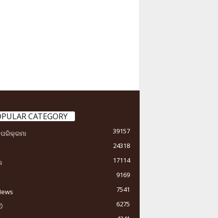
OPULAR CATEGORY
39157
ା ପରିକ୍ରମା
24318
17114
କ
9169
ୟ
7541
News
6275
ି