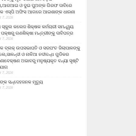
,ଆରଆଇ ଓ ଦୁଇ ପୁଅଙ୍କ ଗିରଫ ଦାବିରେ
କ ଏସ୍‌ପି ଅଫିସ ଆଗରେ ଆଇଶାଙ୍କ ଧାରଣା
 7, 2026
ା ସ୍କୁଲ କଲେଜ ଶିକ୍ଷକ କର୍ମଚାରୀ ସମନ୍ୱୟ
 ପକ୍ଷରୁ ଗଣଶିକ୍ଷା ମନ୍ତ୍ରୀଙ୍କୁ ଦାବିପତ୍ର
 7, 2026
କ ବ୍ଲକ୍ ଉପସଭାପତି ଓ ସରପଂଚ ଜିଲାପାଳଙ୍କୁ
ଲେ,ସାଳନ୍ଦୀ ଓ ନାଳିଆ ନଦୀବନ୍ଧ ଗୁଡିକର
ଣାବେକ୍ଷଣ ଅଭାବରୁ ମନୁଷ୍ୟକୃତ ବନ୍ୟା ସୃଷ୍ଟି
ଯୋଗ
 7, 2026
ଙ୍କ ସନ୍ଦେହଜନକ ମୃତ୍ୟୁ
 7, 2026