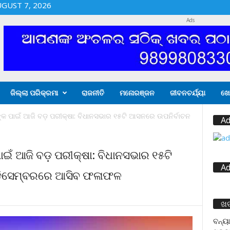
UGUST 7, 2026
Ads
ଜିଲ୍ଲା ପରିକ୍ରମା
ରାଜନୀତି
ମନୋରଞ୍ଜନ
ଜୀବନଚର୍ଯ୍ୟା
ଖେ
୍କ ପାଇଁ ଆଜି ବଡ଼ ପରୀକ୍ଷା: ବିଧାନସଭାର ୧୫ଟି ଆସନରେ ଉପନିର୍ବାଚନ
Ad
ାଇଁ ଆଜି ବଡ଼ ପରୀକ୍ଷା: ବିଧାନସଭାର ୧୫ଟି
Ad
 ଡିସେମ୍ବରରେ ଆସିବ ଫଳାଫଳ
ଖ
ବନ୍ୟା