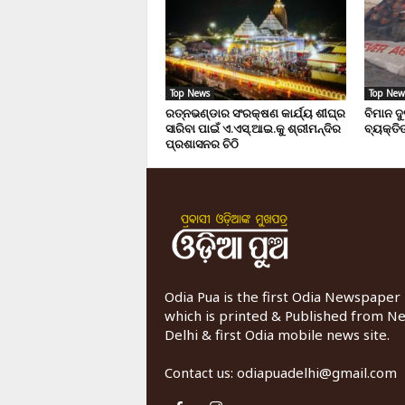
Top News
Top New
ରତ୍ନଭଣ୍ଡାର ସଂରକ୍ଷଣ କାର୍ଯ୍ୟ ଶୀଘ୍ର
ବିମାନ ଦ
ସାରିବା ପାଇଁ ଏ.ଏସ୍.ଆଇ.କୁ ଶ୍ରୀମନ୍ଦିର
ବ୍ୟକ୍ତିଙ
ପ୍ରଶାସନର ଚିଠି
Odia Pua is the first Odia Newspaper
which is printed & Published from N
Delhi & first Odia mobile news site.
Contact us:
odiapuadelhi@gmail.com