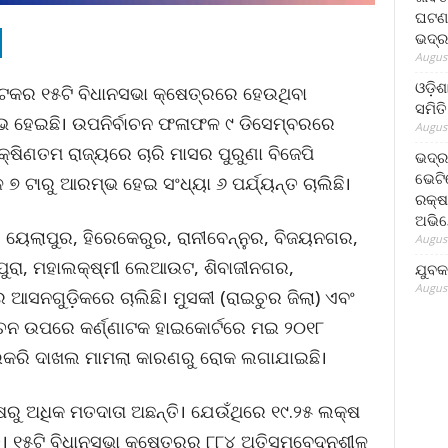
ଘଟଣା
ଭଦ୍ର
August
ଓଡ଼ିଶ
ଣାଟକର ୧୫ଟି ବିଧାନସଭା କ୍ଷେତ୍ରରେ ହେଉଥିବା
ସମିତି
ଭ ହେଇଛି। ଉପନିର୍ବାଚନ ଫଳାଫଳ ୯ ଡିସେମ୍ବରରେ
August
୍ଷିଣତମ ରାଜ୍ୟରେ ଚାରି ମାସର ପୁରୁଣା ବିଜେପି
ଭଦ୍ର
ଭେଟି
 ୭ ଟାରୁ ଆରମ୍ଭ ହେଇ ସଂଧ୍ୟା ୬ ପର୍ଯ୍ୟନ୍ତ ଚାଲିଛି।
ରକ୍ଷ
ଅଭି
 ୟେଲାପୁର, ହିରେକେରୁର, ରାନୀବେନ୍ନୁର, ବିଜୟନଗର,
August
ପୁରା, ମହାଲକ୍ଷ୍ମୀ ଲେଆଉଟ, ଶିବାଜୀନଗର,
ଯୁବକ
August
ସନଗୁଡ଼ିକରେ ଚାଲିଛି। ମୁସକୀ (ରାଇଚୁର ଜିଲା) ଏବଂ
ଚନ ଉପରେ କର୍ଣ୍ଣାଟକ ହାଇକୋର୍ଟରେ ମଇ ୨୦୧୮
େଇକରି ଦାଖଲ ମାମଲା କାରଣରୁ ରୋକ ଲଗାଯାଇଛି।
ରୁ ଅଧିକ ମତଦାତା ଅଛନ୍ତି। ଯେଉଁଥିରେ ୧୯.୨୫ ଲକ୍ଷ
ତି। ୧୫ଟି ବିଧାନସଭା କ୍ଷେତ୍ରର ୮୮୪ ଅତିସମ୍ବେଦନଶୀଳ