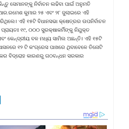
ନ୍ତୁ ସେମାନଙ୍କୁ ନିର୍ବାଚନ ଲଢିବା ପାଇଁ ଅନୁମତି
ଆର.ରମେଶ କୁମାର ୨୫ ଏବଂ ୨୮ ଜୁଲାଇରେ ଏହି
ଥିଲେ। ଏହି ୧୫ଟି ବିଧାନସଭା କ୍ଷେତ୍ରର ଉପନିର୍ବାଚନ
୍ରାୟତଃ ୧୯, ୦୦୦ ସୁରକ୍ଷାକର୍ମିଙ୍କୁ ନିଯୁକ୍ତ
ବଂ କେନ୍ଦ୍ରୀୟ ବଳ ମଧ୍ୟ ସାମିଲ ଅଛନ୍ତି। ଏହି ୧୫ଟି
ସନରେ ୧୨ ଟି କଂଗ୍ରେସ ପାଖରେ ଥିବାବେଳେ ତିନୋଟି
୍କର ବିଦ୍ରୋହ କାରଣରୁ ଗଠବନ୍ଧନ ସରକାର