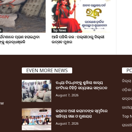
s
Top News
ୁର୍ଘଟଣାରେ ପ୍ରାଣ ହରାଇଥିବା
ଆଜି ପହିଲି ରଜ : ପଲ୍ଲୀଠାରୁ ଦିଲ୍ଲୀ
୍କୁ ଶ୍ରଦ୍ଧାଞ୍ଜଳି
ଉତ୍ସବ ମୁଖର
EVEN MORE NEWS
P
ଜିଲ୍ଲ
ବନ୍ୟା ବିପନ୍ନଙ୍କୁ ଶୁଖିଲା ଖାଦ୍ୟ
ବାଂଟିଲେ ତିହିଡି଼ ସତ୍ୟସାଇ ସଙ୍ଗଠନ
ଓଡ଼ିଶା
August 7, 2026
ଭଦ୍ର
ew
ଜାତୀ
କରାମତ ଅଲୀ କରାମତଙ୍କ ସ୍ମୃତିରେ
ସାହିତ୍ୟ ସଭା ଓ ମୁଶାୟରା
Top 
August 7, 2026
ରାଜନୀତ