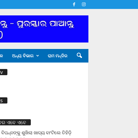
ଳ
ଅନ୍ୟ ବିଭାଗ
ରାମ ମନ୍ଦିର
v
s
ବର ଏବେ ଏବେ
 ବିପନ୍ନଙ୍କୁ ଶୁଖିଲା ଖାଦ୍ୟ ବାଂଟିଲେ ତିହିଡି଼