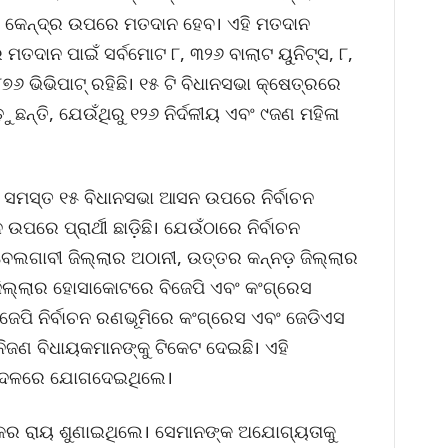
ା କେନ୍ଦ୍ର ଉପରେ ମତଦାନ ହେବ। ଏହି ମତଦାନ
 ମତଦାନ ପାଇଁ ସର୍ବମୋଟ ୮, ୩୨୬ ବାଲାଟ ୟୁନିଟ୍ସ, ୮,
୭୬ ଭିଭିପାଟ୍ ରହିଛି। ୧୫ ଟି ବିଧାନସଭା କ୍ଷେତ୍ରରେ
ଢ଼ୁଛନ୍ତି, ଯେଉଁଥିରୁ ୧୨୬ ନିର୍ଦଳୀୟ ଏବଂ ୯ଜଣ ମହିଳା
ି ସମସ୍ତ ୧୫ ବିଧାନସଭା ଆସନ ଉପରେ ନିର୍ବାଚନ
ପରେ ପ୍ରାର୍ଥୀ ଛାଡ଼ିଛି। ଯେଉଁଠାରେ ନିର୍ବାଚନ
େଲଗାବୀ ଜିଲ୍ଲାର ଅଠାନୀ, ଉତ୍ତର କନ୍ନଡ଼ ଜିଲ୍ଲାର
 ଜିଲ୍ଲାର ହୋସାକୋଟରେ ବିଜେପି ଏବଂ କଂଗ୍ରେସ
ବିଜେପି ନିର୍ବାଚନ ରଣଭୂମିରେ କଂଗ୍ରେସ ଏବଂ ଜେଡିଏସ
ିନିଜଣ ବିଧାୟକମାନଙ୍କୁ ଟିକେଟ ଦେଇଛି। ଏହି
ସକ ଦଳରେ ଯୋଗଦେଇଥିଲେ।
୍କର ରାୟ ଶୁଣାଇଥିଲେ। ସେମାନଙ୍କ ଅଯୋଗ୍ୟତାକୁ