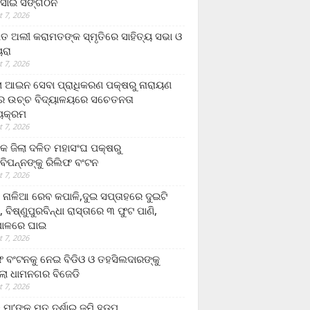
ସାଇ ସଙ୍ଗଠନ
 7, 2026
ତ ଅଲୀ କରାମତଙ୍କ ସ୍ମୃତିରେ ସାହିତ୍ୟ ସଭା ଓ
ୟରା
 7, 2026
ଲା ଆଇନ ସେବା ପ୍ରାଧିକରଣ ପକ୍ଷରୁ ନାରାୟଣ
୍ର ଉଚ୍ଚ ବିଦ୍ୟାଳୟରେ ସଚେତନତା
୍ୟକ୍ରମ
 7, 2026
କ ଜିଲା ଦଳିତ ମହାସଂଘ ପକ୍ଷରୁ
ାବିପନ୍ନଙ୍କୁ ରିଲିଫ ବଂଟନ
 7, 2026
ା ନାଳିଆ ରେବ କପାଳି,ଦୁଇ ସପ୍ତାହରେ ଦୁଇଟି
, ବିଷ୍ଣୁପୁରବିନ୍ଧା ରାସ୍ତାରେ ୩ ଫୁଟ ପାଣି,
ାଳରେ ଘାଇ
 7, 2026
ଫ ବଂଟନକୁ ନେଇ ବିଡିଓ ଓ ତହସିଲଦାରଙ୍କୁ
ଲା ଧାମନଗର ବିଜେଡି
 7, 2026
 ମା’ଙ୍କୁ ମୃତ ଦର୍ଶାଇ ଜମି ହଡ଼ପ