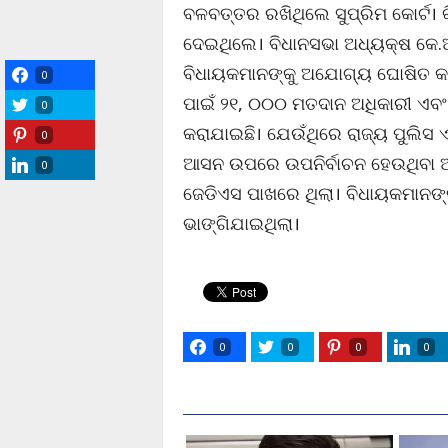
ବଳବତ୍ତର ରଖିଥିଲେ ସୁପ୍ରିମ କୋର୍ଟ। କି
ଦେଇଥିଲେ। ବିଧାନସଭା ଅଧ୍ୟକ୍ଷ କେ.
ବିଧାୟକମାନଙ୍କୁ ଅଯୋଗ୍ୟ ଘୋଷିତ କରି
0
ପାଇଁ ୨୧, ୦୦୦ ମତଦାନ ଅଧିକାରୀ ଏବଂ ପ
0
କରାଯାଇଛି। ଯେଉଁଥିରେ ରାଜ୍ୟ ପୁଲିସ ଏ
0
ଆସନ ଉପରେ ଉପନିର୍ବାଚନ ହେଉଥିବା ଆ
0
ଜେଡିଏସ ପାଖରେ ଥିଲା। ବିଧାୟକମାନଙ
ଭାଙ୍ଗିଯାଇଥିଲା।
0
0
0
0