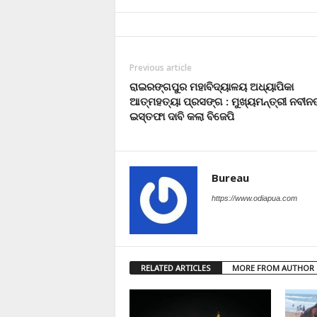
Previous article
ରାଇରଙ୍ଗପୁର ମହାବିଦ୍ୟାଳୟ ଅଧ୍ୟାପିକା
ଆତ୍ମହତ୍ୟା ପ୍ରସଙ୍ଗ : ମୁଖ୍ୟମନ୍ତ୍ରୀ ନବୀନ
ଇସ୍ତଫା ଦାବି କଲା ବିଜେପି
Bureau
https://www.odiapua.com
RELATED ARTICLES
MORE FROM AUTHOR