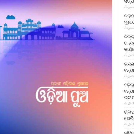
ସତ୍ୟ
August
କରାମ
ମୁଶା
August
ଜିଲ୍
ଚନ୍ଦ
କାର୍ଯ
August
ଭଦ୍ର
ବନ୍ୟ
August
ବଢ଼ିଲ
ବନ୍ୟା
ଇଟାପ
August
ରିଲି
ଘେରି
August
ଜୀବିତ