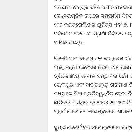
ମତଦାନ କେନ୍ଦ୍ର ସହିତ ୪୧୮୫ ମତଦାତ
କେନ୍ଦ୍ରଗୁଡ଼ିକ ଉପରେ ସମ୍ପୂର୍ଣ୍ଣ ଦିନର
୧୮୬ କଣ୍ଟ୍ରୋଲିଙ୍ଗ ୟୁନିଟ୍ସ ଏବଂ ୭, ୮
ସର୍ବମୋଟ ୧୬୫ ଜଣ ପ୍ରାର୍ଥୀ ନିର୍ବାଚନ ଲ
ସାମିଲ ଅଛନ୍ତି।
ବିଜେପି ଏବଂ ବିରୋଧି ଦଳ କଂଗ୍ରେସ ଏହ
ଲଢ଼ୁଛନ୍ତି। ଜେଡିଏସ ନିଜର ୧୨ଟି ଆସନ ଉ
ତ୍ରିକୋଣୀୟ ହେବାର ସମ୍ଭାବନା ଅଛି। ବ
ୟେଲାପୁର ଏବଂ ବାଙ୍ଗାଲୁରୁ ଗ୍ରାମୀଣ
ମଧ୍ୟରେ ସିଧା ପ୍ରତିଦ୍ୱନ୍ଦିତା ହେବ। 
ଛାଡ଼ିକରି ଆସିଥିବା କ୍ରମଶଃ ୧୧ ଏବଂ ତ
ପ୍ରାର୍ଥୀମାନେ ୧୪ ନଭେମ୍ବରରେ ଶା
ସୁପ୍ରୀମକୋର୍ଟ ୧୩ ନଭେମ୍ବରରେ ତାଙ