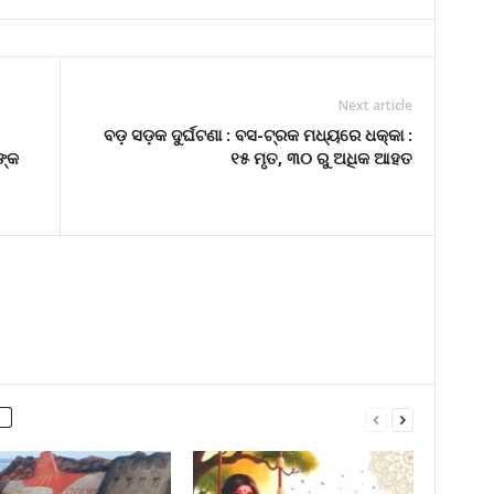
Next article
ବଡ଼ ସଡ଼କ ଦୁର୍ଘଟଣା : ବସ-ଟ୍ରକ ମଧ୍ୟରେ ଧକ୍କା :
ଙ୍କ
୧୫ ମୃତ, ୩୦ ରୁ ଅଧିକ ଆହତ