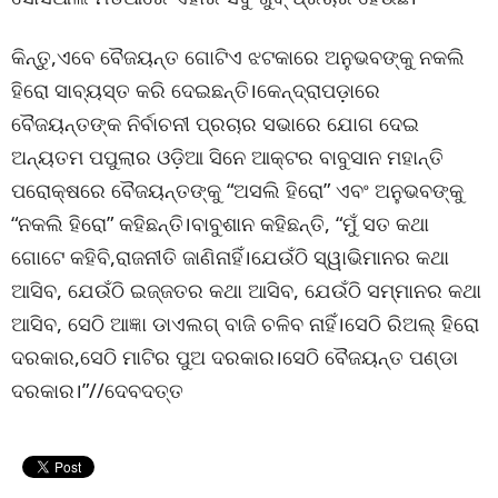
କିନ୍ତୁ,ଏବେ ବୈଜୟନ୍ତ ଗୋଟିଏ ଝଟକାରେ ଅନୁଭବଙ୍କୁ ନକଲି
ହିରୋ ସାବ୍ୟସ୍ତ କରି ଦେଇଛନ୍ତି।କେନ୍ଦ୍ରାପଡ଼ାରେ
ବୈଜୟନ୍ତଙ୍କ ନିର୍ବାଚନୀ ପ୍ରଚାର ସଭାରେ ଯୋଗ ଦେଇ
ଅନ୍ୟତମ ପପୁଲାର ଓଡ଼ିଆ ସିନେ ଆକ୍ଟର ବାବୁସାନ ମହାନ୍ତି
ପରୋକ୍ଷରେ ବୈଜୟନ୍ତଙ୍କୁ “ଅସଲି ହିରୋ” ଏବଂ ଅନୁଭବଙ୍କୁ
“ନକଲି ହିରୋ” କହିଛନ୍ତି।ବାବୁଶାନ କହିଛନ୍ତି, “ମୁଁ ସତ କଥା
ଗୋଟେ କହିବି,ରାଜନୀତି ଜାଣିନାହିଁ।ଯେଉଁଠି ସ୍ୱାଭିମାନର କଥା
ଆସିବ, ଯେଉଁଠି ଇଜ୍ଜତର କଥା ଆସିବ, ଯେଉଁଠି ସମ୍ମାନର କଥା
ଆସିବ, ସେଠି ଆଜ୍ଞା ଡାଏଲଗ୍‌ ବାଜି ଚଳିବ ନାହିଁ।ସେଠି ରିଅଲ୍‌ ହିରୋ
ଦରକାର,ସେଠି ମାଟିର ପୁଅ ଦରକାର।ସେଠି ବୈଜୟନ୍ତ ପଣ୍ଡା
ଦରକାର।”//ଦେବଦତ୍ତ