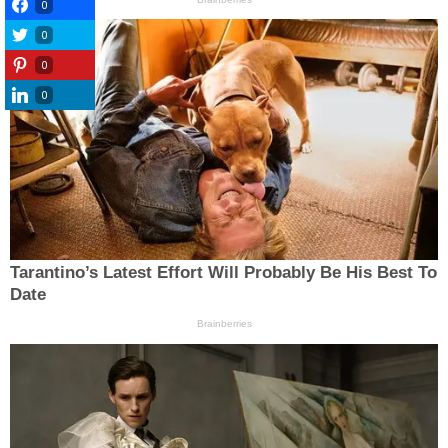
0
0
0
0