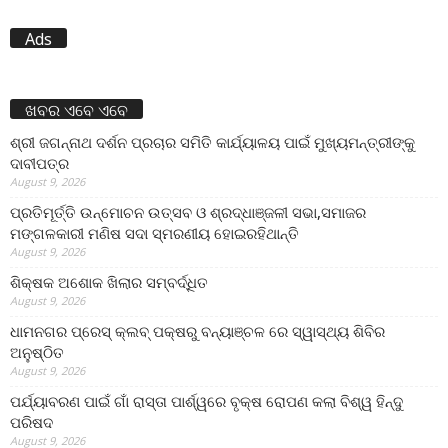
Ads
ଖବର ଏବେ ଏବେ
ଶ୍ରୀ ଜଗନ୍ନାଥ ଦର୍ଶନ ପ୍ରଚାର ସମିତି କାର୍ଯ୍ୟାଳୟ ପାଇଁ ମୁଖ୍ୟମନ୍ତ୍ରୀଙ୍କୁ
ଦାବୀପତ୍ର
August 9, 2026
ପ୍ରତିମୂର୍ତ୍ତି ଉନ୍ମୋଚନ ଉତ୍ସବ ଓ ଶ୍ରଦ୍ଧାଞ୍ଜଳୀ ସଭା,ସମାଜର
ମଙ୍ଗଳକାରୀ ମଣିଷ ସଦା ସ୍ମରଣୀୟ ହୋଇରହିଥାନ୍ତି
August 9, 2026
ଶିକ୍ଷକ ଅଶୋକ ଖିଲାର ସମ୍ବର୍ଦ୍ଧିତ
August 9, 2026
ଧାମନଗର ପ୍ରେସ୍ କ୍ଲବ୍ ପକ୍ଷରୁ ବନ୍ୟାଞ୍ଚଳ ରେ ସ୍ୱାସ୍ଥ୍ୟ ଶିବିର
ଅନୁଷ୍ଠିତ
August 9, 2026
ପର୍ଯ୍ୟାବରଣ ପାଇଁ ଗାଁ ରାସ୍ତା ପାର୍ଶ୍ୱରେ ବୃକ୍ଷ ରୋପଣ କଲା ବିଶ୍ୱ ହିନ୍ଦୁ
ପରିଷଦ
August 9, 2026