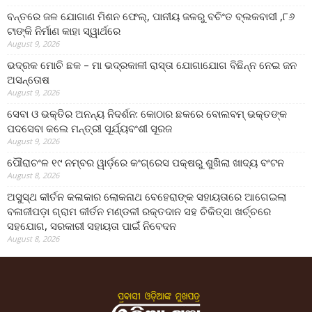
ବନ୍ତରେ ଜଳ ଯୋଗାଣ ମିଶନ ଫେଲ୍‌, ପାନୀୟ ଜଳରୁ ବଚିଂତ ବ୍ଲକବାସୀ ,୮୬
ଟାଙ୍କି ନିର୍ମାଣ କାହା ସ୍ୱାର୍ଥରେ
August 9, 2026
ଭଦ୍ରକ ମୋଚି ଛକ – ମା ଭଦ୍ରକାଳୀ ରାସ୍ତା ଯୋଗାଯୋଗ ବିଛିନ୍ନ ନେଇ ଜନ
ଅସନ୍ତୋଷ
August 9, 2026
ସେବା ଓ ଭକ୍ତିର ଅନନ୍ୟ ନିଦର୍ଶନ: କୋଠାର ଛକରେ ବୋଲବମ୍ ଭକ୍ତଙ୍କ
ପଦସେବା କଲେ ମନ୍ତ୍ରୀ ସୂର୍ଯ୍ୟବଂଶୀ ସୂରଜ
August 9, 2026
ପୌରାଚଂଳ ୧୯ ନମ୍ବର ୱାର୍ଡ଼ରେ କଂଗ୍ରେସ ପକ୍ଷରୁ ଶୁଖିଲା ଖାଦ୍ୟ ବଂଟନ
August 8, 2026
ଅସୁସ୍ଥ କୀର୍ତନ କଳାକାର ଲୋକନାଥ ବେହେରାଙ୍କ ସହାୟତାରେ ଆଗେଇଲା
ବଳାଜୀପଡ଼ା ଗ୍ରାମ କୀର୍ତନ ମଣ୍ଡଳୀ ରକ୍ତଦାନ ସହ ଚିକିତ୍ସା ଖର୍ଚ୍ଚରେ
ସହଯୋଗ, ସରକାରୀ ସହାୟତା ପାଇଁ ନିବେଦନ
August 8, 2026