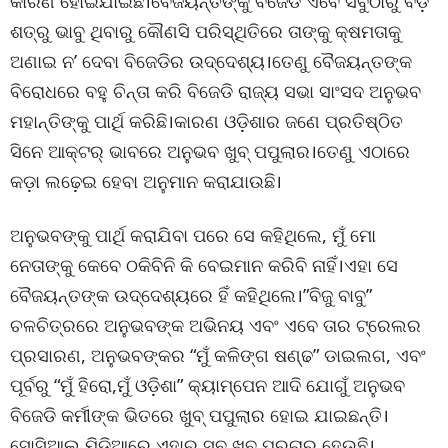
କାରଣ ହୋଇଯାଇଛି।ବୈଜୟନ୍ତଙ୍କୁ ବିଜେଡି ଏବେ ସବୁଠାରୁ ବଡ଼
ଶତ୍ରୁ ଭାବୁ ଥିବାରୁ କୌଣସି ପରିସ୍ଥିତିରେ ତାଙ୍କୁ କ୍ଷମତାକୁ
ଅଣାଇ ନ’ ଦେବା ବିଜେଡିର ଉଦ୍ଦେଶ୍ୟ।ତେଣୁ ବୈଜୟନ୍ତଙ୍କ
ବିରୋଧରେ ବହୁ ଚିନ୍ତା କରି ବିଜେଡି ରାଜ୍ୟ ସଭା ସାଂସଦ ଅନୁଭବ
ମହାନ୍ତିଙ୍କୁ ପାର୍ଥି କରିଛି।କାରଣ ଓଡ଼ିଶାର ଜଣେ ପ୍ରତିଷ୍ଠିତ
ସିନେ ଆକ୍ଟର୍ ଭାବରେ ଅନୁଭବ ଖୁବ୍ ପପୁଲାର।ତେଣୁ ଏଠାରେ
କଡ଼ା ଲଢ଼େଇ ହେବା ଅନୁମାନ କରାଯାଉଛି।
ଅନୁଭବଙ୍କୁ ପାର୍ଥି କରାଯିବା ପରେ ସେ କହିଥିଲେ, ମୁଁ ମୋ
ନେତାଙ୍କୁ କେବେ ଠକିବିନି କି ବେଇମାନ କରିବି ନାହିଁ।ଏହା ସେ
ବୈଜୟନ୍ତଙ୍କ ଉଦ୍ଦେଶ୍ୟରେ ହିଁ କହିଥିଲେ।”ବିଜୁ ବାବୁ”
ଚଳଚିତ୍ରରେ ଅନୁଭବଙ୍କ ଅଭିନୟ ଏବଂ ଏବେ ତାର ଟ୍ରେଲର
ପ୍ରସାରଣ, ଅନୁଭବଙ୍କର “ମୁଁ କଳିଙ୍ଗ ଷଣ୍ଢ” ଡାଇଲଗ, ଏବଂ
ପୂର୍ବରୁ “ମୁଁ ହିରୋ,ମୁଁ ଓଡ଼ିଶା” କ୍ୟାମ୍ପେନ ଆଦି ଯୋଗୁଁ ଅନୁଭବ
ବିଜେଡି କର୍ମୀଙ୍କ ଭିତରେ ଖୁବ୍ ପପୁଲାର ହୋଇ ଯାଇଛନ୍ତି।
ସୋସିଆଲ ମିଡିଆରେ ଏହାର ସବୁ ଖୁବ୍ ପ୍ରଚାର ହେଉଛି।