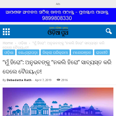
Ads
Home
ଓଡ଼ିଶା
“ମୁଁ ହିରୋ”: ଅନୁଭବଙ୍କୁ “ନକଲି ହିରୋ” ସାବ୍ୟସ୍ତ କରି
ଦେଲେ ବୈଜୟନ୍ତ!
ଓଡ଼ିଶା
କେନ୍ଦ୍ରାପଡ଼ା
ଜିଲ୍ଲା ପରିକ୍ରମା
ମନୋରଞ୍ଜନ
ରାଜନୀତି
“ମୁଁ ହିରୋ”: ଅନୁଭବଙ୍କୁ “ନକଲି ହିରୋ” ସାବ୍ୟସ୍ତ କରି
ଦେଲେ ବୈଜୟନ୍ତ!
By
Debadatta Rath
-
April 7, 2019
2916