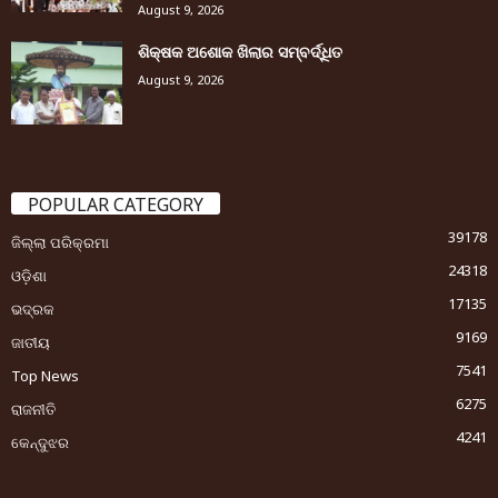
August 9, 2026
ଶିକ୍ଷକ ଅଶୋକ ଖିଲାର ସମ୍ବର୍ଦ୍ଧିତ
August 9, 2026
POPULAR CATEGORY
39178
ଜିଲ୍ଲା ପରିକ୍ରମା
24318
ଓଡ଼ିଶା
17135
ଭଦ୍ରକ
9169
ଜାତୀୟ
7541
Top News
6275
ରାଜନୀତି
4241
କେନ୍ଦୁଝର