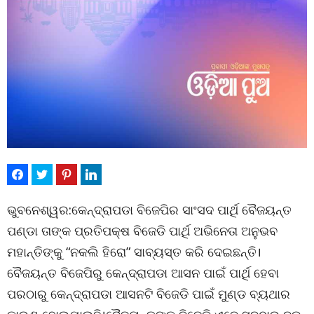
ଭୁବନେଶ୍ୱର:କେନ୍ଦ୍ରାପଡା ବିଜେପିର ସାଂସଦ ପାର୍ଥି ବୈଜୟନ୍ତ
ପଣ୍ଡା ତାଙ୍କ ପ୍ରତିପକ୍ଷ ବିଜେଡି ପାର୍ଥି ଅଭିନେତା ଅନୁଭବ
ମହାନ୍ତିଙ୍କୁ “ନକଲି ହିରୋ” ସାବ୍ୟସ୍ତ କରି ଦେଇଛନ୍ତି।
ବୈଜୟନ୍ତ ବିଜେପିରୁ କେନ୍ଦ୍ରାପଡା ଆସନ ପାଇଁ ପାର୍ଥି ହେବା
ପରଠାରୁ କେନ୍ଦ୍ରାପଡା ଆସନଟି ବିଜେଡି ପାଇଁ ମୁଣ୍ଡ ବ୍ୟଥାର