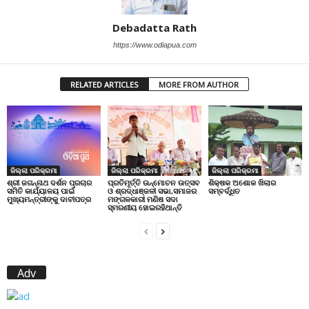
Debadatta Rath
https://www.odiapua.com
RELATED ARTICLES
MORE FROM AUTHOR
ଜିଲ୍ଲା ପରିକ୍ରମା
ଜିଲ୍ଲା ପରିକ୍ରମା
ଜିଲ୍ଲା ପରିକ୍ରମା
ପ୍ରତିମୂର୍ତ୍ତି ଉନ୍ମୋଚନ ଉତ୍ସବ
ଶିକ୍ଷକ ଅଶୋକ ଖିଲାର
ଶ୍ରୀ ଜଗନ୍ନାଥ ଦର୍ଶନ ପ୍ରଚାର
ଓ ଶ୍ରଦ୍ଧାଞ୍ଜଳୀ ସଭା,ସମାଜର
ସମ୍ବର୍ଦ୍ଧିତ
ସମିତି କାର୍ଯ୍ୟାଳୟ ପାଇଁ
ମଙ୍ଗଳକାରୀ ମଣିଷ ସଦା
ମୁଖ୍ୟମନ୍ତ୍ରୀଙ୍କୁ ଦାବୀପତ୍ର
ସ୍ମରଣୀୟ ହୋଇରହିଥାନ୍ତି
Adv