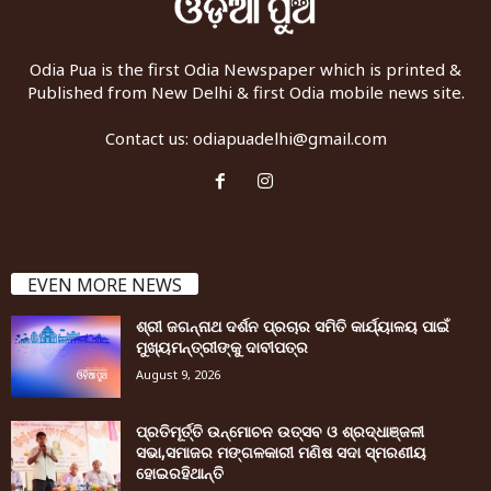
Odia Pua is the first Odia Newspaper which is printed &
Published from New Delhi & first Odia mobile news site.
Contact us:
odiapuadelhi@gmail.com
EVEN MORE NEWS
ଶ୍ରୀ ଜଗନ୍ନାଥ ଦର୍ଶନ ପ୍ରଚାର ସମିତି କାର୍ଯ୍ୟାଳୟ ପାଇଁ
ମୁଖ୍ୟମନ୍ତ୍ରୀଙ୍କୁ ଦାବୀପତ୍ର
August 9, 2026
ପ୍ରତିମୂର୍ତ୍ତି ଉନ୍ମୋଚନ ଉତ୍ସବ ଓ ଶ୍ରଦ୍ଧାଞ୍ଜଳୀ
ସଭା,ସମାଜର ମଙ୍ଗଳକାରୀ ମଣିଷ ସଦା ସ୍ମରଣୀୟ
ହୋଇରହିଥାନ୍ତି