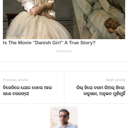
Previous article
Next article
ବିଜେଡିରେ ଯୋଗ ଦେଲେ ଆଉ
ରିଲ୍ ହିରୋ ବନାମ ରିଅଲ୍ ହିରୋ:
ଜଣେ ବଜରଙ୍ଗୀ
ବାବୁଶାନ, ଅନୁଭବ ମୁହାଁମୁହିଁ