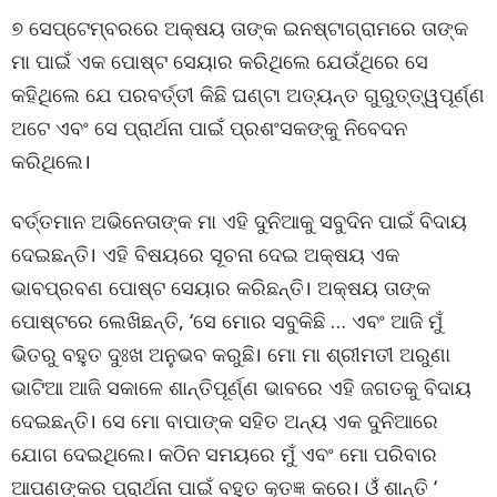
୭ ସେପ୍ଟେମ୍ବରରେ ଅକ୍ଷୟ ତାଙ୍କ ଇନଷ୍ଟାଗ୍ରାମରେ ତାଙ୍କ
ମା ପାଇଁ ଏକ ପୋଷ୍ଟ ସେୟାର କରିଥିଲେ ଯେଉଁଥିରେ ସେ
କହିଥିଲେ ଯେ ପରବର୍ତ୍ତୀ କିଛି ଘଣ୍ଟା ଅତ୍ୟନ୍ତ ଗୁରୁତ୍ତ୍ୱପୂର୍ଣ୍ଣ
ଅଟେ ଏବଂ ସେ ପ୍ରାର୍ଥନା ପାଇଁ ପ୍ରଶଂସକଙ୍କୁ ନିବେଦନ
କରିଥିଲେ।
ବର୍ତ୍ତମାନ ଅଭିନେତାଙ୍କ ମା ଏହି ଦୁନିଆକୁ ସବୁଦିନ ପାଇଁ ବିଦାୟ
ଦେଇଛନ୍ତି। ଏହି ବିଷୟରେ ସୂଚନା ଦେଇ ଅକ୍ଷୟ ଏକ
ଭାବପ୍ରବଣ ପୋଷ୍ଟ ସେୟାର କରିଛନ୍ତି। ଅକ୍ଷୟ ତାଙ୍କ
ପୋଷ୍ଟରେ ଲେଖିଛନ୍ତି, ‘ସେ ମୋର ସବୁକିଛି … ଏବଂ ଆଜି ମୁଁ
ଭିତରୁ ବହୁତ ଦୁଃଖ ଅନୁଭବ କରୁଛି। ମୋ ମା ଶ୍ରୀମତୀ ଅରୁଣା
ଭାଟିଆ ଆଜି ସକାଳେ ଶାନ୍ତିପୂର୍ଣ୍ଣ ଭାବରେ ଏହି ଜଗତକୁ ବିଦାୟ
ଦେଇଛନ୍ତି। ସେ ମୋ ବାପାଙ୍କ ସହିତ ଅନ୍ୟ ଏକ ଦୁନିଆରେ
ଯୋଗ ଦେଇଥିଲେ। କଠିନ ସମୟରେ ମୁଁ ଏବଂ ମୋ ପରିବାର
ଆପଣଙ୍କର ପ୍ରାର୍ଥନା ପାଇଁ ବହୁତ କୃତଜ୍ଞ କରେ। ଓଁ ଶାନ୍ତି ‘