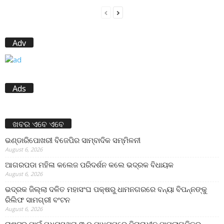
Adv
Ads
ଖବର ଏବେ ଏବେ
ଭଣ୍ଡାରିପୋଖରୀ ବିଜେପିର ସାମ୍ବାଦିକ ସମ୍ମିଳନୀ
August 6, 2026
ଆଗରପଡା ମହିଳା କଲେଜ ପରିଦର୍ଶନ କଲେ ଭଦ୍ରକ ବିଧାୟକ
August 6, 2026
ଭଦ୍ରକ ଜିଲ୍ଲା ଦଳିତ ମହାସଂଘ ପକ୍ଷରୁ ଧାମନଗରରେ ବନ୍ୟା ବିପନ୍ନଙ୍କୁ
ରିଲିଫ ସାମଗ୍ରୀ ବଂଟନ
August 6, 2026