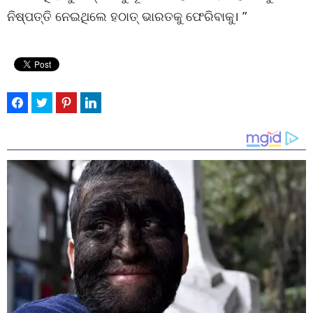
ନିଷ୍ପତ୍ତି ନେଇଥିଲେ ହଠାତ୍ ଭାରତକୁ ଫେରିବାକୁ। ”