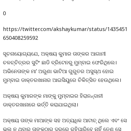
0
https://twitter.com/akshaykumar/status/1435451
650408259592
ସୂଚନାୟୋଗ୍ୟଯେ, ଅକ୍ଷୟ କୁମାର ତାଙ୍କର ଆଗାମୀ
ଚଳଚ୍ଚିତ୍ରର ସୁଟିଂ ଛାଡି ବ୍ରିଟେନରୁ ମୁମ୍ବାଇ ଫେରିଥିଲେ।
ଅଭିନେତାଙ୍କ ମା’ ଅରୁଣା ଭାଟିଆ ଗୁରୁତର ଅସୁସ୍ଥ ହୋଇ
ମୁମ୍ବାଇ ଡାକ୍ତରଖାନାର ଆଇସିୟୁରେ ଚିକିତ୍ସିତ ହେଉଥିଲେ।
ଅକ୍ଷୟ କୁମାରଙ୍କ ମାଙ୍କୁ ମୁମ୍ବାଇର ହିରାନନ୍ଦାନୀ
ଡାକ୍ତରଖାନାରେ ଭର୍ତ୍ତି କରାଯାଇଥିଲା।
ଅକ୍ଷୟ ତାଙ୍କ ମାଆଙ୍କ ସହ ଅତ୍ୟଧିକ ଆଟାଚ୍‌ ଥିଲେ ଏବଂ ସେ
ଭଲ ନ ଥିବାରୁ ତାଙ୍କଠାରୁ ଦୂରରେ ରହିପାରିବେ ନାହିଁ ତେଣୁ ସେ