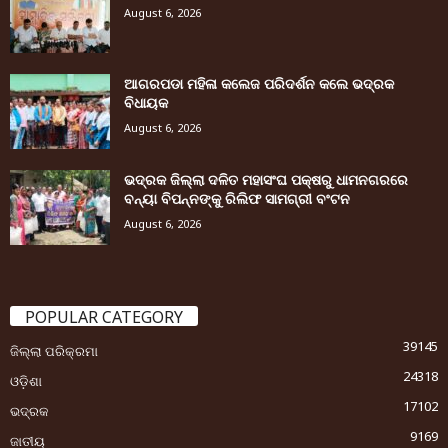
August 6, 2026
ଆଗରପଡା ମହିଳା କଲେଜ ପରିଦର୍ଶନ କଲେ ଭଦ୍ରକ
ବିଧାୟକ
August 6, 2026
ଭଦ୍ରକ ଜିଲ୍ଲା ଦଳିତ ମହାସଂଘ ପକ୍ଷରୁ ଧାମନଗରରେ
ବନ୍ୟା ବିପନ୍ନଙ୍କୁ ରିଲିଫ ସାମଗ୍ରୀ ବଂଟନ
August 6, 2026
POPULAR CATEGORY
39145
ଜିଲ୍ଲା ପରିକ୍ରମା
24318
ଓଡ଼ିଶା
17102
ଭଦ୍ରକ
9169
ଜାତୀୟ