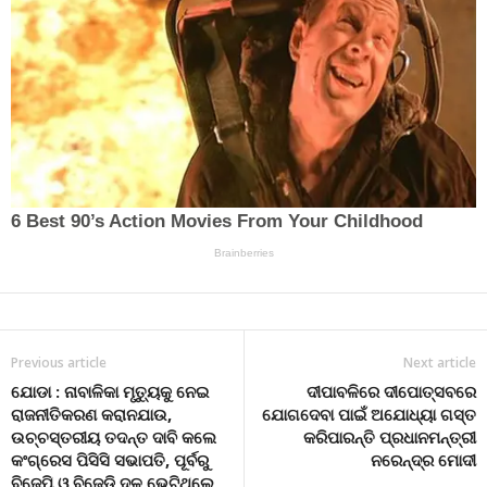
Previous article
Next article
ଯୋଡା : ନାବାଳିକା ମୃତ୍ୟୁକୁ ନେଇ
ଦୀପାବଳିରେ ଦୀପୋତ୍ସବରେ
ରାଜନୀତିକରଣ କରାନଯାଉ,
ଯୋଗଦେବା ପାଇଁ ଅଯୋଧ୍ୟା ଗସ୍ତ
ଉଚ୍ଚସ୍ତରୀୟ ତଦନ୍ତ ଦାବି କଲେ
କରିପାରନ୍ତି ପ୍ରଧାନମନ୍ତ୍ରୀ
କଂଗ୍ରେସ ପିସିସି ସଭାପତି, ପୂର୍ବରୁ
ନରେନ୍ଦ୍ର ମୋଦୀ
ବିଜେପି ଓ ବିଜେଡି ଦଳ ଭେଟିଥିଲେ