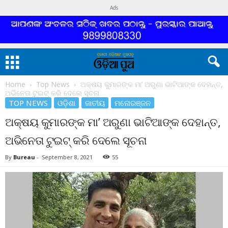
Ads
Home
Top News
ଅକ୍ଷୟ କୁମାରଙ୍କ ମା’ ଅରୁଣା ଭାଟିଆଙ୍କ ଦେହାନ୍ତ,
ଅଭିନେତା ଟୁଇଟ୍ କରି ଦେଲେ ସୂଚନା
TOP NEWS
ଓଡ଼ିଶା
ଜାତୀୟ
ମନୋରଞ୍ଜନ
ଅକ୍ଷୟ କୁମାରଙ୍କ ମା’ ଅରୁଣା ଭାଟିଆଙ୍କ ଦେହାନ୍ତ,
ଅଭିନେତା ଟୁଇଟ୍ କରି ଦେଲେ ସୂଚନା
By
Bureau
-
September 8, 2021
55