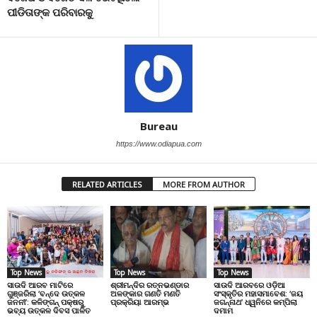
ପୀଡିତାଙ୍କ ପରିବାରକୁ
Bureau
https://www.odiapua.com
RELATED ARTICLES
MORE FROM AUTHOR
Top News
Top News
Top News
ସାଉଦି ଆରବ ମାଟିରେ
ଶ୍ରୀମନ୍ଦିର ରତ୍ନଭଣ୍ଡାର
ସାଉଦି ଆରବରେ ଓଡ଼ିଆ
ଗୁଞ୍ଜରିଲା ‘ବନ୍ଦେ ଉତ୍କଳ
ଅଳଙ୍କାର ଗଣତି ମଣତି
ସଂସ୍କୃତିର ମହାସମାବେଶ: ‘ଜୟ
ଜନନୀ’: କଳିଙ୍ଗନ୍ ପକ୍ଷରୁ
ପ୍ରକ୍ରିୟା ଆରମ୍ଭ
ଜଗନ୍ନାଥ’ ଧ୍ୱନିରେ କମ୍ପିଲା
ଭବ୍ୟ ଉତ୍କଳ ଦିବସ ପାଳିତ
ଦମାମ