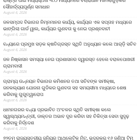
ରାଷ୍ଟ୍ର ପାଇଁ ମଧ୍ୟସ୍ଥତା ୩.୦ ମାଧ୍ୟମରେ ବିଚାରାଧୀନ ମାମଲାଗୁଡ଼ିକର
ସୌହାର୍ଦ୍ଦ୍ୟପୂର୍ଣ୍ଣ ସମାଧାନ
August 6, 2026
ଜଳସମ୍ପଦ ବିଭାଗର ନିମ୍ନମାନର କାର୍ଯ୍ୟ, କାର୍ଯ୍ୟର ଏକ ସପ୍ତାହ ମଧ୍ୟରେ
ଭାଙ୍ଗିଲା ଗାର୍ଡ ୱାଲ, କାର୍ଯ୍ୟର ଗୁଣବତା କୁ ନେଇ ପ୍ରଶ୍ନବାଚୀ
August 6, 2026
ବନ୍ୟାରେ ପ୍ରମୁଖ ସଡ଼କ କ୍ଷତିଗ୍ରସ୍ତ ସ୍ଥିତି ଅନୁଧ୍ୟାନ କଲେ ଆର୍‌ଡ଼ି ସଚିବ
August 6, 2026
ଜଳ ନିଷ୍କାସନ ସମସ୍ୟା ନେଇ ପ୍ରଶାସନର ଦ୍ୱାରସ୍ତ ହେଲେ ବରାଳପୋଖରୀ
ଗ୍ରାମବାସୀ
August 6, 2026
ଗ୍ରାମ୍ୟ ଉନ୍ନୟନ ବିଭାଗର କମିଶନର ତଥା ସଚିବଙ୍କ ସମୀକ୍ଷା,
ଜନକଲ୍ୟାଣ ଯୋଜନା ଗୁଡିକର ଗୁଣବତା ସହ ସମୟସୀମା ମଧ୍ୟରେ ଶେଷ
କରିବାକୁ ଗୁରୁତ୍ୱାରୋପ
August 6, 2026
ଧାମନଗରର ବନ୍ୟା ପ୍ରଭାବିତ ଅଂଚଳର ସ୍ଥିତି ସମୀକ୍ଷା କଲେ
ସ୍ୱାସ୍ଥ୍ୟମନ୍ତ୍ରୀ, ଡାକ୍ତର ଅଭାବ ଦୂର କରିବା ସହ ଚିକିତ୍ସା ସେବା ସୁଦୃଢ଼
କରିବାକୁ ନିର୍ଦ୍ଦେଶ
August 6, 2026
୭୨ତମ ରାଜ୍ୟସ୍ତରୀୟ ଜୁନିୟର ଆଥଲେଟିକ ମିଟ୍‌, ଭଦ୍ରକରୁ ୧୬ ଜଣିଆ ଟିମ୍