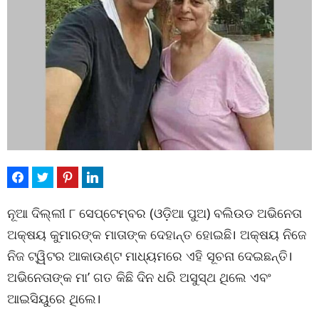
ନୂଆ ଦିଲ୍ଲୀ ୮ ସେପ୍ଟେମ୍ବର (ଓଡ଼ିଆ ପୁଅ) ବଲିଉଡ ଅଭିନେତା
ଅକ୍ଷୟ କୁମାରଙ୍କ ମାତାଙ୍କ ଦେହାନ୍ତ ହୋଇଛି। ଅକ୍ଷୟ ନିଜେ
ନିଜ ଟ୍ୱିଟର ଆକାଉଣ୍ଟ ମାଧ୍ୟମରେ ଏହି ସୂଚନା ଦେଇଛନ୍ତି।
ଅଭିନେତାଙ୍କ ମା’ ଗତ କିଛି ଦିନ ଧରି ଅସୁସ୍ଥ ଥିଲେ ଏବଂ
ଆଇସିୟୁରେ ଥିଲେ।