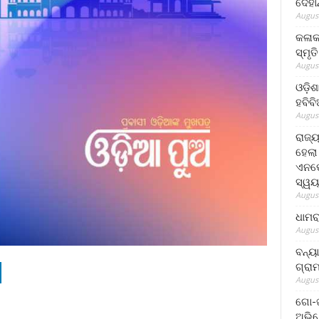
ଦେହା
August
କଳାକ
ସ୍ମୃତ
August
ଓଡ଼ିଶ
ହବିବ
August
ରାଜ୍
ହେଲା
ଏନଫୋ
ସ୍ୱୟ
August
ଧାମର
August
ବନ୍ୟ
ଗ୍ରା
August
ଗୋ-ଖ
ଅଭିଯ