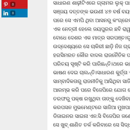
ସାଧାରଣ ଶାଢ଼ୀଟିଏରେ ଗ୍ଲାମର ଲୁକ୍ ପା
0
ସଞ୍ଜୟ ଦତ୍ତଙ୍କ ଭଉଣୀ ୪୭ ବର୍ଷ ବୟସ୍କ
0
ପରେ ସେ ଏମପି ଥିବା ଆସନରୁ କଂଗ୍ରେସ 
ଏକ ନେତ୍ରୀ ହେଲେ ଜୟପୁରର ଛବି ରାୱ
ବୋଧେ ଦେଶର ଏକ ମାତ୍ର ସରପଞ୍ଚ।ର
ଉଦ୍ଦେଶ୍ୟରେ ସେ ଚାକିରୀ ଛାଡ଼ି ନିଜ
ହରସିମରତ କୌର ବାଦଲ ରାଜନୈତିକ ପରି
ପରିଚୟ ସୃଷ୍ଟି କରି ପାରିଛନ୍ତି।ଥରେ
ଭାଷଣ ଦେଇ ଚାଲନ୍ତି।ସାଧାରଣ କୁର୍ତ୍ତା
ସାମ୍ବାଦିକତାରୁ ରାଜନୀତିକୁ ଆସିଥିବା ସ
ଆରମ୍ଭ କରି ପରେ ବିଜେପିରେ ଯୋଗ ଦେଇ
ତରଫରୁ ପକ୍ଷ ରଖୁଥିବା ତାଙ୍କୁ ଦେଖିବ
କରପସନ ମୁଭମେଣ୍ଟରେ ସାଜିଆ ମୁଖପାତ୍
ଡିଜାଇନର ସାଇନା ଏନ.ସି ବିଜେପିର ଜଣ
ସେ ଖୁବ୍ ଶାଣିତ ତର୍କ କରିବାରେ ସେ ସିଦ୍