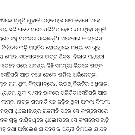
ଖିଲେ ସ୍ମୃତି ଯୁବାନି ଇରାନୀଙ୍କ ନାମ ବୋଧେ ଏବେ
ିନୟ କରି ଘରେ ଘରେ ପରିଚିତ ହୋଇ ଯାଇଥିବା ସ୍ମୃତି
୍ୟରେ ବହୁ ସଫଳତା ପାଇଛନ୍ତି। ଏବେକାର କଂଗ୍ରେସ
ନିର୍ବାଚନ ଲଢ଼ି ପରାଜିତ ହୋଇଥିଲେ ମଧ୍ୟ ସେ ଖୁବ୍
ଧ୍ୟ ମୋଦୀ ସରକାରରେ ଉଚ୍ଚ ଶିକ୍ଷା ବିଭାଗ ମନ୍ତ୍ରୀ
।ତେବେ ପରେ ଅବଶ୍ୟ କିଛି ସମସ୍ୟା ଭିତରେ ତାଙ୍କ
ଲା।ସେହିପରି ଆଉ ଜଣେ ହେଲେ ତାମିଲ ଅଭିନେତ୍ରୀ
ତ ନାମ ଥିଲା ଦିବ୍ୟା।ବ୍ରେନ୍ ଉଇଥ୍ ବିଉଟିର ଅଧିକାରୀ
୍ୟତମ ଯୁବା ସାଂସଦ ଭାବରେ ପରିଚିତ।ସେହିପରି ଆଉ
ମ୍ବା।ଛାତ୍ର ରାଜନୀତି ସହ ଜଡ଼ିତ ଥିବା ଅଳକା ଦିଲ୍ଲୀ
ନେତ୍ରୀ ଥିଲେ।ଛାତ୍ର ରାଜନୀତି ପରେ ସେ କଂଗ୍ରେସରେ
 ଗୁରୁ ଦାୟିତ୍ୱରେ ଥିଲେ।ପରେ ସେ କଂଗ୍ରେସ ଛାଡ଼ି
ୂ ତଥା ଅଖିଲେଶ ଯାଦବଙ୍କ ପତ୍ନୀ ଡିମ୍ପଲ ଯାଦବ