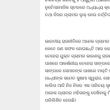
ନୁହେଁ।ସାମାଜିକ ସ୍ତରରେ ଅନ୍ୟାନ୍ୟ କ୍
ତଥା ନିଜର ଗ୍ଲାମର ଲୁକ୍ ନେଇ ଚର୍ଚ୍
ଭାରତୀୟ ରାଜନୀତିରେ ଅନେକ ଗ୍ଲାମର ଗା
କେତେ ଜଣ ସଫଳ ହୋଇଛନ୍ତି ଆଉ କେ
ଚେହେରା ଯୁକ୍ତ ଗ୍ଲାମର କାରଣରୁ ରାଜ
ପାଖରେ ଆକର୍ଷଣୀୟ ଚେହେରା ସାଙ୍ଗରେ ଆ
ସାଙ୍ଗରେ ସେମାନଙ୍କ ପାଖରେ ମଲ୍ଟି ଟ୍ୟ
ଗାନ୍ଧୀଙ୍କ ସମେତ ସୁଷମା ସ୍ୱରାଜ, ସୋନି
ଲଲିତା ଆଦି ନିଜ ନିଜର ଏକ ପରିଚୟ ସୃଷ
ଅନେକ ଗ୍ଲାମର ମହିଳାଙ୍କୁ ଦେଖିବାକୁ ମି
ପରିଲିଖିତ ହେଉଛି।