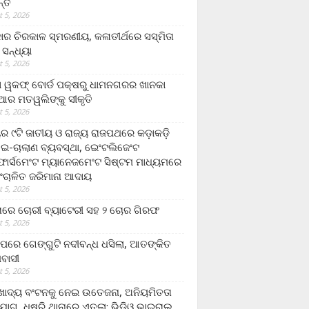
ନ୍ତ
 5, 2026
ାର ଚିରକାଳ ସ୍ମରଣୀୟ, କଳାତୀର୍ଥରେ ସସ୍ମିତା
ି ସନ୍ଧ୍ୟା
 5, 2026
ା ୱକଫ୍ ବୋର୍ଡ ପକ୍ଷରୁ ଧାମନଗରର ଖାନକା
ିଆର ମତୱଲିଙ୍କୁ ସୀକୃତି
 5, 2026
ୟର ୯ଟି ଜାତୀୟ ଓ ରାଜ୍ୟ ରାଜପଥରେ କଡ଼ାକଡ଼ି
 ଇ-ଚାଲାଣ ବ୍ୟବସ୍ଥା, ଇେଂଟଲିଜେଂଟ
ର୍ସମେଂଟ ମ୍ୟାନେଜମେଂଟ ସିଷ୍ଟମ ମାଧ୍ୟମରେ
ଂଚାଳିତ ଜରିମାନା ଆଦାୟ
 5, 2026
ାରେ ଚୋରୀ ବ୍ୟାଟେରୀ ସହ ୨ ଚୋର ଗିରଫ
 5, 2026
ାପରେ ଗେଙ୍ଗୁଟି ନଦୀବନ୍ଧ ଧସିଲା, ଆତଙ୍କିତ
ମବାସୀ
 5, 2026
ାଦ୍ୟ ବଂଟନକୁ ନେଇ ଉତେଜନା, ଅନିୟମିତତା
ୋଗ, ଧୁଷୁରି ଥାନାରେ ଏତଲା; ଭିଡିଓ ଭାଇରାଲ