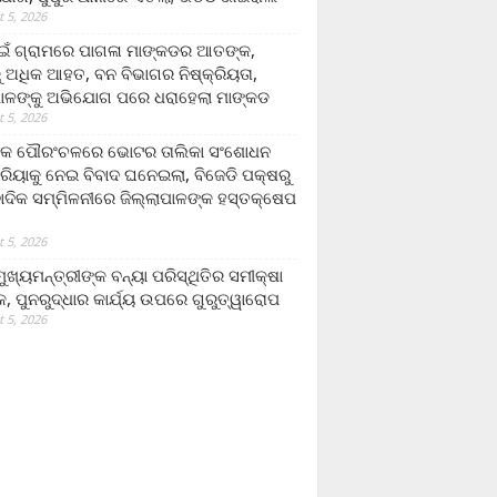
 5, 2026
ଁ ଗ୍ରାମରେ ପାଗଳା ମାଙ୍କଡର ଆତଙ୍କ,
 ଅଧିକ ଆହତ, ବନ ବିଭାଗର ନିଷ୍କ୍ରିୟତା,
ପାଳଙ୍କୁ ଅଭିଯୋଗ ପରେ ଧରାହେଲା ମାଙ୍କଡ
 5, 2026
ରକ ପୌରଂଚଳରେ ଭୋଟର ତାଲିକା ସଂଶୋଧନ
୍ରିୟାକୁ ନେଇ ବିବାଦ ଘନେଇଲା, ବିଜେଡି ପକ୍ଷରୁ
ବାଦିକ ସମ୍ମିଳନୀରେ ଜିଲ୍ଲାପାଳଙ୍କ ହସ୍ତକ୍ଷେପ
 5, 2026
ଖ୍ୟମନ୍ତ୍ରୀଙ୍କ ବନ୍ୟା ପରିସ୍ଥିତିର ସମୀକ୍ଷା
, ପୁନରୁଦ୍ଧାର କାର୍ଯ୍ୟ ଉପରେ ଗୁରୁତ୍ୱାରୋପ
 5, 2026