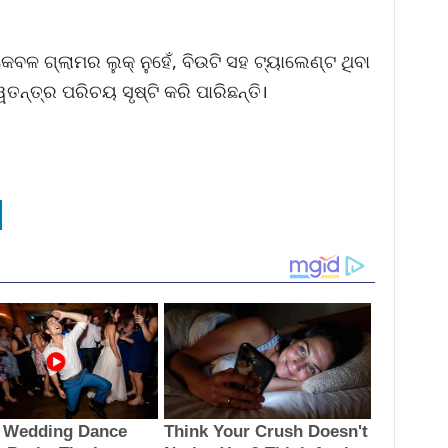
ଳ ଗ୍ଲାମର ଲୁକ୍ ନୁହେଁ, ବିଉଟି ସହ ଟ୍ୟାଲେଣ୍ଟ ଥିବା
୍ୱତନ୍ତ୍ର ପରିଚୟ ସୃଷ୍ଟି କରି ପାରିଛନ୍ତି।