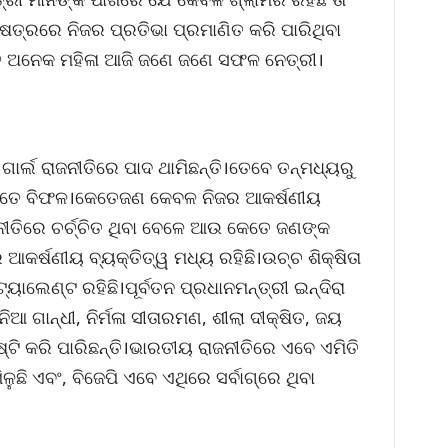
ଷେତ୍ରରେ ନିଜର ପ୍ରତିଭା ପ୍ରମାଣିତ କରି ପାରିଥିବା
ଚିତ ଅନେକ ମହିଳା ଆଜି ଜଣେ ଜଣେ ସଫଳ ନେତ୍ରୀ।
ର୍ଲ ରାଜନୀତିରେ ପାଦ ଥାମିଛନ୍ତି।ତେବେ ତନ୍ମଧ୍ୟରୁ
ତେ ବିଫଳ।କେତେଜଣ କେବଳ ନିଜର ଆକର୍ଷଣୀୟ
ନୀତିରେ ଚର୍ଚ୍ଚିତ ଥିବା ବେଳେ ଆଉ କେତେ ଜଣଙ୍କ
କର୍ଷଣୀୟ ବ୍ୟକ୍ତିତ୍ୱ ମଧ୍ୟ ରହିଛି।ଉଚ୍ଚ ଶିକ୍ଷିତା
ାଲେଣ୍ଟ ରହିଛି।ପୂର୍ବତନ ପ୍ରଧାନମନ୍ତ୍ରୀ ଇନ୍ଦିରା
ଆ ଗାନ୍ଧୀ, ନିର୍ମଳା ସୀତାରମଣ, ଶୀଲା ଦୀକ୍ଷିତ, ଜୟ
୍ଟି କରି ପାରିଛନ୍ତି।ଭାରତୀୟ ରାଜନୀତିରେ ଏବେ ଏମିତି
ଳୁଛି ଏବଂ, ବିଜେପି ଏବେ ଏଥିରେ ସର୍ବାଗ୍ରେ ଥିବା