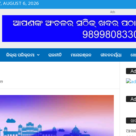
 AUGUST 6, 2026
Ads
ଜିଲ୍ଲା ପରିକ୍ରମା
ରାଜନୀତି
ମନୋରଞ୍ଜନ
ଜୀବନଚର୍ଯ୍ୟା
ଖେ
Ad
99
Ad
ଖ
ଆଖଣ୍