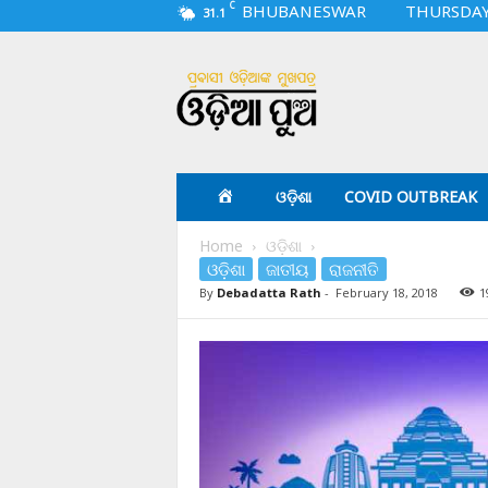
C
BHUBANESWAR
THURSDAY,
31.1
O
d
i
a
p
u
a
ଓଡ଼ିଶା
COVID OUTBREAK
.
c
Home
ଓଡ଼ିଶା
o
ଓଡ଼ିଶା
ଜାତୀୟ
ରାଜନୀତି
m
By
Debadatta Rath
-
February 18, 2018
1