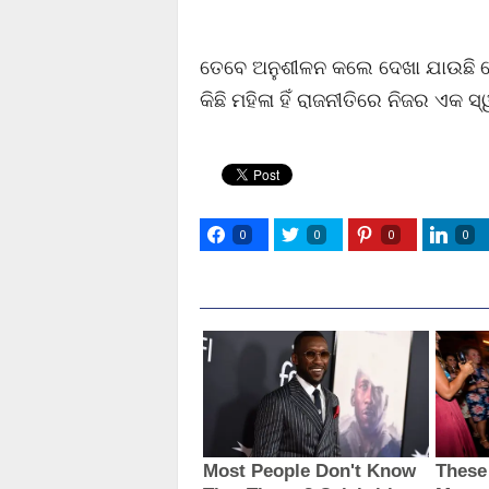
ତେବେ ଅନୁଶୀଳନ କଲେ ଦେଖା ଯାଉଛି କେବ
କିଛି ମହିଳା ହିଁ ରାଜନୀତିରେ ନିଜର ଏକ ସ
0
0
0
0