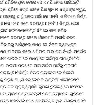
ଇଁ ପରିଚିତ ଥିବା ବେଳେ ସେ ଏମପି ହୋଇ ପାରିଛନ୍ତି।
ା ପ୍ରିୟା ଦତ୍ତ ତାଙ୍କ ପିତା ସୁନୀଲ ଦତ୍ତଙ୍କ ମୃତ୍ୟୁ
ପକ୍ଷରୁ ପାର୍ଥି ହୋଇ ଆଜି ସେ ଏମପି।ଏ ଭିତରେ ଭିର୍ଣ୍ଣ
ତ।ସେ ଏବେ ଜଣେ ସରପଞ୍ଚ।ଏମବିଏ ଡିଗ୍ରୀ ଧାରୀ
ୁରାଲ ଡେଭଲପମେଣ୍ଟ ଦିଗରେ କାମ କରିବା
 ଗ୍ରାମରେ ସରପଞ୍ଚ ହେଲେ।ଶିରୋମଣି ଅକାଳି ଦଳର
ବାରରୁ ଆସିଥିଲେ ମଧ୍ୟ ସେ ନିଜର ସ୍ୱତନ୍ତ୍ର
 ଭାଷଣ ଆରମ୍ଭ କଲେ ଥମିବାର ଆଉ ନାମ ନିଏନି, ଅନର୍ଗଳ
 ଏବଂ ପାଇଜାମାରେ ମଧ୍ୟ ସେ ଗର୍ଜିୟସ ଲାଗନ୍ତି।ଟିଭି
ାଜିଆ ଇଲମୀ ପ୍ରଥମେ ଆମ ଆଦିମ ପାର୍ଟିରୁ ରାଜନୀତି
ଛନ୍ତି।ବିଭିର୍ଣ୍ଣ ନିଉଜ ଚ୍ୟାନେଲରେ ବିଜେପି
ାକୁ ମିଳୁଛି।ଆନ୍ନା ହଜାରେଙ୍କ ଇଣ୍ଡିଆ ଏଗେନେଷ୍ଟ
ର ପରି ଗୁରୁତ୍ୱପୂର୍ଣ୍ଣ ଭୁମିକା ତୁଲାଇଥିଲେ।ଫେସନ
େ ଫାୟାରବ୍ରାଣ୍ଡ ନେତ୍ରୀ ନିଉଜ ଚ୍ୟାନେଲ ଗୁଡ଼ିକରେ
ଧହସ୍ତା।ସେହିପରି ପେଶାରେ ଓକିଲାତି ଥିବା ମିନାକ୍ଷି ଲେଖି