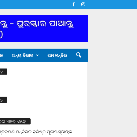
ଳ
ଅନ୍ୟ ବିଭାଗ
ରାମ ମନ୍ଦିର
v
s
ବର ଏବେ ଏବେ
ଡଳମଣି ମନ୍ଦିରର ବରିଷ୍ଠ ପୂଜାପଣ୍ଡାଙ୍କ