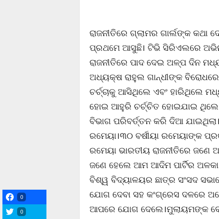
ରାଜନୀତିରେ ଗ୍ଲାମର ଗାର୍ଲଙ୍କ କଥା ଦେ
ପ୍ରଥମେ ଆସୁଛି। ଟିଭି ସିରିଏଲରେ ଅଭ
ରାଜନୀତିରେ ପାଦ ଦେଇ ଅଳ୍ପ ଦିନ ମଧ
ଅଧ୍ୟକ୍ଷ ରାହୁଲ ଗାନ୍ଧୀଙ୍କ ବିରୋଧରେ 
ଚର୍ଚ୍ଚାକୁ ଆସିଥିଲେ ଏବଂ ହାରିଥିଲେ ମ
ହୋଇ ଆହୁରି ଚର୍ଚ୍ଚିତ ହୋଇଯାଇ ଥିଲେ
ବିଭାଗ ପରିବର୍ତ୍ତନ କରି ଦିଆ ଯାଇଥି
ରମେୟା।୩୦ ବର୍ଷୀୟା ରମେୟାଙ୍କ ପ୍ରକୃ
ରମେୟା ଭାରତୀୟ ରାଜନୀତିରେ ଜଣେ ଅନ
ଜଣେ ହେଲେ ଆମ ଆଦିମ ପାର୍ଟିର ଅଳକା ଲା
ବିଶ୍ୱ ବିଦ୍ୟାଳୟର ଛାତ୍ର ସଂସଦ ସଭା
ଯୋଗ ଦେବା ସହ କଂଗ୍ରେସ ଦଳରେ ଅନେକ
0
ଆପରେ ଯୋଗ ଦେଲେ।ମୁଲାୟମଙ୍କ ବୋହ
0