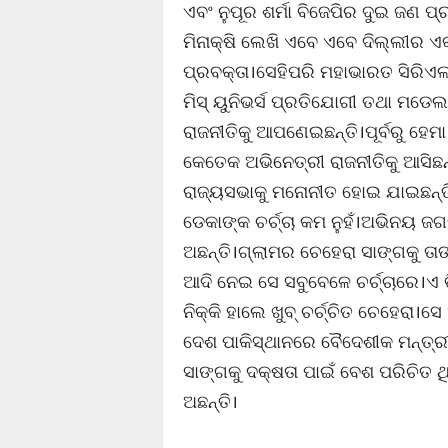
ଏବଂ ନୁପୂର ଶର୍ମା ବିଜେପିର ଦୁଇ ଜଣ
ମିନାକ୍ଷି ଲେଖି ଏବେ ଏବେ ଦିଲ୍ଲୀର ଏ
ପ୍ରବକ୍ତା।ସେହିପରି ମହାଭାରତ ସିରିଏଲ
ମିସ୍ ୟୁନିଭର୍ସ ପ୍ରତିଯୋଗୀ ତଥା ମଡ
ରାଜନୀତିକୁ ଆପଣେଇଛନ୍ତି।ପୂର୍ବରୁ ହେମ
କେତେକ ଅଭିନେତ୍ରୀ ରାଜନୀତିକୁ ଆସିଛନ
ରାଜ୍ୟସଭାକୁ ମନୋନୀତ ହୋଇ ଯାଇଛନ୍ତ
ଡେକାଙ୍କ ଚର୍ଚ୍ଚା କମ ନୁହଁ।ଅଭିନୟ ଜଗ
ଅଛନ୍ତି।ଗ୍ଲାମର ଚେହେରା ସାଙ୍ଗକୁ ତାଙ
ଆଦି ନେଇ ସେ ସବୁବେଳେ ଚର୍ଚ୍ଚାରେ।
ନିକ୍କି ହାଲେ ଖୁବ୍ ଚର୍ଚ୍ଚିତ ଚେହେରା
ଦେଶ ପାକିସ୍ଥାନରେ ବୈଦେଶୀକ ମନ୍ତ୍ରୀ 
ସାଙ୍ଗକୁ ଦକ୍ଷତା ପାଇଁ ବେଶ ପରିଚି
ଅଛନ୍ତି।