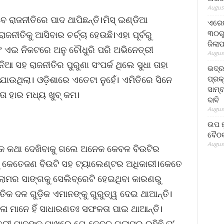
August
 ରାଜନୀତିରେ ପାଦ ଥାପିଛନ୍ତି।ମିସ୍ ଇଣ୍ଡିଆ
ଏରେଇ
୩୦ରୁ
ରାଜନୀତିକୁ ଆସିବାର ଚର୍ଚ୍ଚା ହେଉଛି।ଏହା ପୂର୍ବରୁ
ଜିଲା
ଏବଂ ଏଇ ନିକଟରେ ଅନୁ ଚୌଧୁରି ପରି ଅଭିନେତ୍ରୀ
August
ିଆ ସହ ରାଜନୀତିର ପୁରୁଣା ସଂପର୍କ ଥିଲେ ସୁଧା ତାହା
ଭଦ୍
ପ୍ରକ
ାଉଥିଲା। ଓଡ଼ିଶାରେ ଏତେଟା ନୁହେଁ। ଏମିତିରେ ସିନେ
ସାମ୍
ା ହାର ମଧ୍ୟ ଖୁବ୍ କମ।
ଦାବି
August
ଉପ ମୁ
ବୈଠକ
August
ଙ୍କ କଥା ଦେଖିବାକୁ ଗଲେ ଅନେକ କେବଳ ବିଉଟିର
ୁ କେତେଜଣ ବିଉଟି ସହ ଟ୍ୟାଲେଣ୍ଟର ଅଧିକାରୀ।କେତେ
ଲାମର ସାଙ୍ଗକୁ ସେଲିବ୍ରେଟି ହେଇଥିବା କାରଣରୁ
ୈତିକ ଦଳ ଗୁଡ଼ିକ ଏମାନଙ୍କୁ ଗୁରୁତ୍ୱ ଦେଇ ଥାଆନ୍ତି।
ିଳା ମାନେ ହିଁ ସାଧାରଣତଃ ସଫଳତା ପାଇ ଥାଆନ୍ତି।
ତ୍ରୀ ମାନଙ୍କ ପାଖରେ ଯେ କେବଳ ଗ୍ଲାମର ରହିଛି ତା’