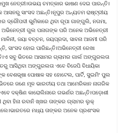
 ପ୍ରମୁଖ ନେତ୍ରୀ।ଉଭୟ ଚମତ୍କାର ଭାଷଣ ଦେଇ ପାରନ୍ତି।
କ ଆସନରୁ ସାଂସଦ ଅଛନ୍ତି।ନୂପୁର ଅନ୍ୟତମ ରାଷ୍ଟ୍ରୀୟ
ର ଦ୍ରୌପଦୀ ଭୁମିକାରେ ଥିବା ରୂପା ଗାଙ୍ଗୁଲି, ନଗମା,
େଲ ଅଭିନେତ୍ରୀ ଗୁଲ ପନାଗଙ୍କ ପରି ଅନେକ ଅଭିନେତ୍ରୀ
ା ମାଳିନୀ, ଜୟା ବଚ୍ଚନ, ଜୟପ୍ରଦା, ସାବନା ଆଜମୀ ପରି
୍ତି, ସାଂସଦ ହୋଇ ପାରିଛନ୍ତି।ଅଭିନେତ୍ରୀ ରେଖା
ି।ଏ ସବୁ ଭିତରେ ଆସାମର ଗ୍ଲାମର ଗାର୍ଲ ଅଙ୍ଗୁରଲତା
ତରୁ ଆସିଥିବା ଅଙ୍ଗୁରଲତା ଏବେ ବିଜେପି ବିଧାୟିକା
୍କ ବେଶଭୂଷା ପୋଷାକ ସହ ହୋଟେଲ, ପାର୍ଟି, ସୁଇମିଂ ପୁଲ
ଏ ଭିତରେ ଜଣେ ମୂଳ ଭାରତୀୟ ତଥା ଆମେରିକାନ ନାଗରିକ
।ସେ ଏବେ ଦକ୍ଷିଣ କାରୋଲିନାରେ ଗଭର୍ଣର ଅଛନ୍ତି।ପଡ଼ୋଶୀ
ଥିବା ହିନା ରବାନି ଖ୍ଖର ତାଙ୍କର ଗ୍ଲାମର ଲୁକ୍
ତ ଥିଲେ।ଭାରତରେ ମଧ୍ୟ ତାଙ୍କର ଅନେକ ପ୍ରଶଂସକ