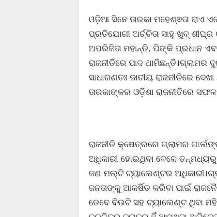
ଓଡ଼ିଆ ସିନେ ତାରକା ମହେଶ୍ଵତା ରାଏ ଏବେ
ପ୍ରତିଯୋଗୀ ଅର୍ଚ୍ଚିତା ସାହୁ ଖୁବ୍ ଶୀଘ୍ର 
ଅପରିଜିତା ମହାନ୍ତି, ପିଙ୍କି ପ୍ରଧାନ 
ରାଜନୀତିରେ ପାଦ ଥାମିଛନ୍ତି।ଗ୍ଲାମର ଦୁନ
ସାଧାରଣତଃ ଜାତୀୟ ରାଜନୀତିରେ ଦେଖା ଯ
ତାରକାଙ୍କର ଓଡ଼ିଶା ରାଜନୀତିରେ ସଫଳତ
ରାଜନୀତି କ୍ଷେତ୍ରରେ ଗ୍ଲାମର ଗାର୍ଲ
ଅଧିକାରୀ ହୋଇଥିବା ବେଳେ ତନ୍ମଧ୍ୟର
ଜଣ ମଲ୍ଟି ଟ୍ୟାଲେଣ୍ଟର ଅଧିକାରୀ।ଗ୍
ଜନତାଙ୍କୁ ଆକର୍ଷିତ କରିବା ପାଇଁ ରାଜନ
ତେବେ ବିଉଟି ସହ ଟ୍ୟାଲେଣ୍ଟ ଥିବା ମହ
ଚଳଚିତ୍ର ଜଗତରୁ ହିଁ ଆସୁଥିବା ଅଭିନେ