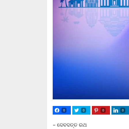
0
0
0
0
– ଦେବଦତ୍ତ ରଥ