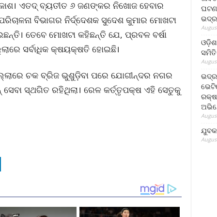
ରକାଶ। ଏତଦ୍ ବ୍ୟତୀତ ୬ ଜଣଙ୍କର ନିଖୋଜ ହେବାର
ଘଟଣା
ଭଦ୍ର
ପରିଚାଳନା ବିଭାଗର ନିର୍ଦ୍ଦେଶକ ସୁଦେଶ କୁମାର ମୋଖଟା
August
ଛନ୍ତି। ତେବେ ମୋଖଟା କହିଛନ୍ତି ଯେ, ପ୍ରବଳ ବର୍ଷା
ଓଡ଼ିଶ
ିଲ୍ଲାରେ ସର୍ବାଧିକ କ୍ଷୟକ୍ଷତି ହୋଇଛି।
ସମିତି
August
ିଲ୍ଲାରେ ଚକ ବ୍ରିଜ ଭୁଶୁଡ଼ିବା ପରେ ଯୋଗୀନ୍ଦର ନଗର
ଭଦ୍ର
ଭେଟି
ସେବା ସ୍ଥଗିତ ରହିଥିଲା। ରେଳ କର୍ତ୍ତୃପକ୍ଷ ଏହି ସେତୁକୁ
ରକ୍ଷ
ଅଭି
August
ଯୁବକ
August