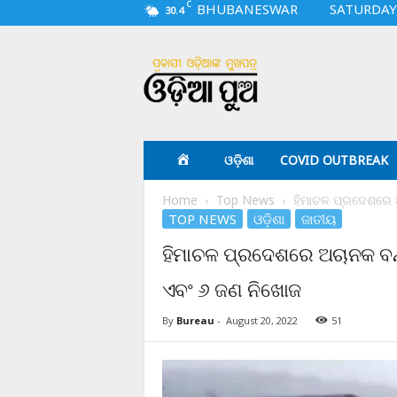
C
BHUBANESWAR
SATURDAY,
30.4
O
d
i
a
p
u
a
ଓଡ଼ିଶା
COVID OUTBREAK
.
c
Home
Top News
ହିମାଚଳ ପ୍ରଦେଶରେ ଅ
o
TOP NEWS
ଓଡ଼ିଶା
ଜାତୀୟ
m
ହିମାଚଳ ପ୍ରଦେଶରେ ଅଚାନକ ବନ୍
ଏବଂ ୬ ଜଣ ନିଖୋଜ
By
Bureau
-
August 20, 2022
51