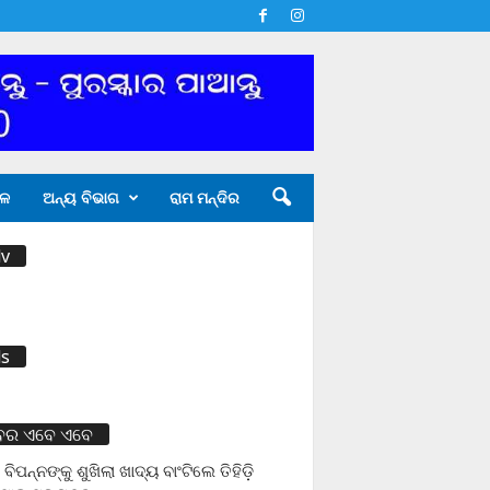
ଳ
ଅନ୍ୟ ବିଭାଗ
ରାମ ମନ୍ଦିର
v
s
ବର ଏବେ ଏବେ
 ବିପନ୍ନଙ୍କୁ ଶୁଖିଲା ଖାଦ୍ୟ ବାଂଟିଲେ ତିହିଡି଼