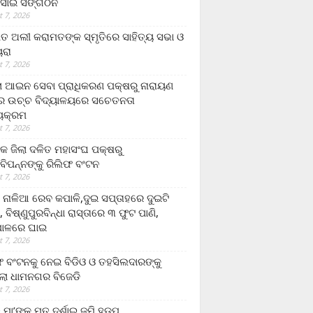
ସାଇ ସଙ୍ଗଠନ
 7, 2026
ତ ଅଲୀ କରାମତଙ୍କ ସ୍ମୃତିରେ ସାହିତ୍ୟ ସଭା ଓ
ୟରା
 7, 2026
ଲା ଆଇନ ସେବା ପ୍ରାଧିକରଣ ପକ୍ଷରୁ ନାରାୟଣ
୍ର ଉଚ୍ଚ ବିଦ୍ୟାଳୟରେ ସଚେତନତା
୍ୟକ୍ରମ
 7, 2026
କ ଜିଲା ଦଳିତ ମହାସଂଘ ପକ୍ଷରୁ
ାବିପନ୍ନଙ୍କୁ ରିଲିଫ ବଂଟନ
 7, 2026
ା ନାଳିଆ ରେବ କପାଳି,ଦୁଇ ସପ୍ତାହରେ ଦୁଇଟି
, ବିଷ୍ଣୁପୁରବିନ୍ଧା ରାସ୍ତାରେ ୩ ଫୁଟ ପାଣି,
ାଳରେ ଘାଇ
 7, 2026
ଫ ବଂଟନକୁ ନେଇ ବିଡିଓ ଓ ତହସିଲଦାରଙ୍କୁ
ଲା ଧାମନଗର ବିଜେଡି
 7, 2026
 ମା’ଙ୍କୁ ମୃତ ଦର୍ଶାଇ ଜମି ହଡ଼ପ