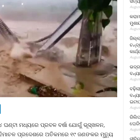
ସତ୍ୟ
August
କରାମ
ମୁଶା
August
ଜିଲ୍
ଚନ୍ଦ
କାର୍ଯ
August
ଭଦ୍ର
ବନ୍ୟ
August
ବଢ଼ିଲ
ବନ୍ୟା
ଇଟାପ
August
ରିଲି
ଘେରି
୪ ଘଣ୍ଟା ମଧ୍ୟରେ ପ୍ରବଳ ବର୍ଷା ଯୋଗୁଁ ଭୂସ୍ଖଳନ,
August
ୁ ହିମାଚଳ ପ୍ରଦେଶରେ ଅତିକମରେ ୧୯ ଜଣଙକର ମୃତ୍ୟୁ
ଜୀବିତ