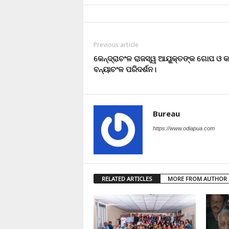
Previous article
କେନ୍ଦ୍ରାଚଂଳ ରାଜସ୍ୱ ଆୟୁକ୍ତଙ୍କ ଗୋପ ଓ 
ବନ୍ୟାଚଂଳ ପରିଦର୍ଶନ।
Bureau
https://www.odiapua.com
RELATED ARTICLES
MORE FROM AUTHOR