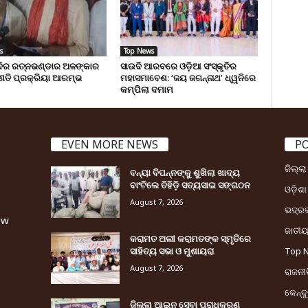
s
Top News
୍ଦିର ରତ୍ନଭଣ୍ଡାର ଅଳଙ୍କାର
ସାଉଦି ଆରବରେ ଓଡ଼ିଆ ସଂସ୍କୃତିର
ଣତି ପ୍ରକ୍ରିୟା ଆରମ୍ଭ
ମହାସମାବେଶ: ‘ଜୟ ଜଗନ୍ନାଥ’ ଧ୍ୱନିରେ
କମ୍ପିଲା ଦମାମ
EVEN MORE NEWS
P
ଜିଲ୍ଲ
ବନ୍ୟା ବିପନ୍ନଙ୍କୁ ଶୁଖିଲା ଖାଦ୍ୟ
ବାଂଟିଲେ ତିହିଡି଼ ସତ୍ୟସାଇ ସଙ୍ଗଠନ
ଓଡ଼ିଶା
August 7, 2026
ଭଦ୍ର
ew
ଜାତୀ
କରାମତ ଅଲୀ କରାମତଙ୍କ ସ୍ମୃତିରେ
ସାହିତ୍ୟ ସଭା ଓ ମୁଶାୟରା
Top 
August 7, 2026
ରାଜନୀତ
କେନ୍ଦ
ଜିଲ୍ଲା ଆଇନ ସେବା ପ୍ରାଧିକରଣ