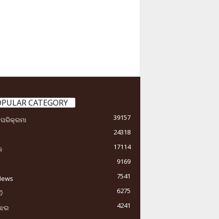
OPULAR CATEGORY
39157
ା ପରିକ୍ରମା
24318
17114
କ
9169
ୟ
7541
News
6275
ି
4241
ୁଝର