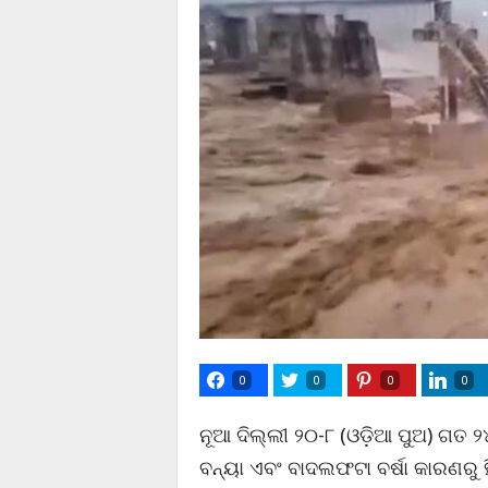
0
0
0
0
ନୂଆ ଦିଲ୍ଲୀ ୨୦-୮ (ଓଡ଼ିଆ ପୁଅ) ଗତ ୨
ବନ୍ୟା ଏବଂ ବାଦଲଫଟା ବର୍ଷା କାରଣର