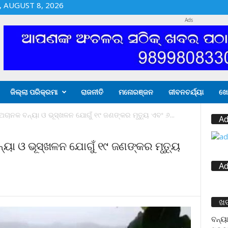
 AUGUST 8, 2026
Ads
ଜିଲ୍ଲା ପରିକ୍ରମା
ରାଜନୀତି
ମନୋରଞ୍ଜନ
ଜୀବନଚର୍ଯ୍ୟା
ଖେ
ଚାନକ ବନ୍ୟା ଓ ଭୂସ୍ଖଳନ ଯୋଗୁଁ ୧୯ ଜଣଙ୍କର ମୃତ୍ୟୁ ଏବଂ ୬...
Ad
ୟା ଓ ଭୂସ୍ଖଳନ ଯୋଗୁଁ ୧୯ ଜଣଙ୍କର ମୃତ୍ୟୁ
Ad
ଖ
ବନ୍ୟା