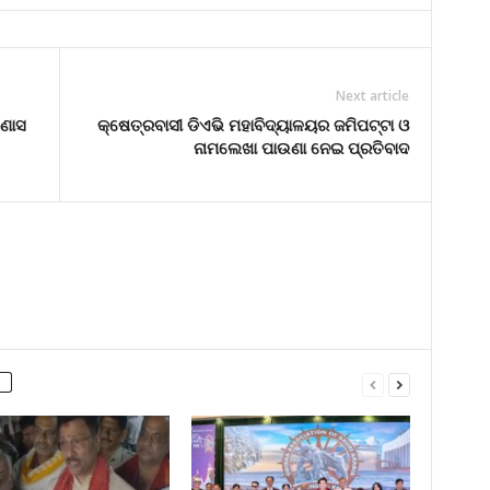
Next article
କଣାସ
କ୍ଷେତ୍ରବାସୀ ଡିଏଭି ମହାବିଦ୍ୟାଳୟର ଜମିପଟ୍ଟା ଓ
ନାମଲେଖା ପାଉଣା ନେଇ ପ୍ରତିବାଦ