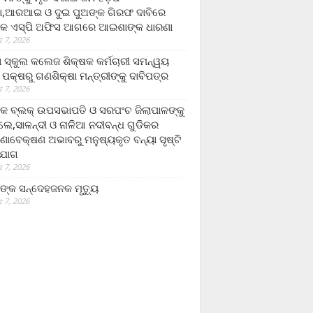
,ଆରଆଇ ଓ ଦୁଇ ପୁଅଙ୍କ ଗିରଫ ଦାବିରେ
କ ଏସ୍‌ପି ଅଫିସ ଆଗରେ ଆଇଶାଙ୍କ ଧାରଣା
 7, 2026
ା ସ୍କୁଲ କଲେଜ ଶିକ୍ଷକ କର୍ମଚାରୀ ସମନ୍ୱୟ
 ପକ୍ଷରୁ ଗଣଶିକ୍ଷା ମନ୍ତ୍ରୀଙ୍କୁ ଦାବିପତ୍ର
 7, 2026
କ ବ୍ଲକ୍ ଉପସଭାପତି ଓ ସରପଂଚ ଜିଲାପାଳଙ୍କୁ
ଲେ,ସାଳନ୍ଦୀ ଓ ନାଳିଆ ନଦୀବନ୍ଧ ଗୁଡିକର
ଣାବେକ୍ଷଣ ଅଭାବରୁ ମନୁଷ୍ୟକୃତ ବନ୍ୟା ସୃଷ୍ଟି
ଯୋଗ
 7, 2026
ଙ୍କ ସନ୍ଦେହଜନକ ମୃତ୍ୟୁ
 7, 2026