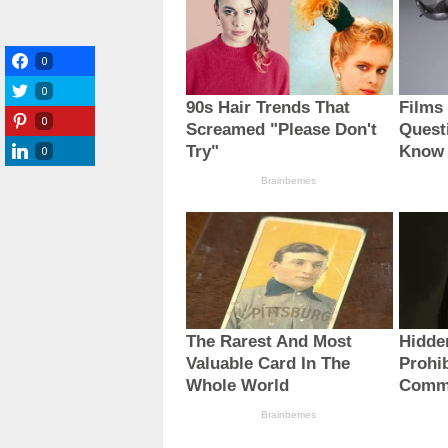
0
0
0
0