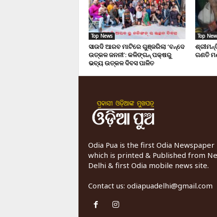
Top News
Top New
ସାଉଦି ଆରବ ମାଟିରେ ଗୁଞ୍ଜରିଲା ‘ବନ୍ଦେ
ଶ୍ରୀମନ
ଉତ୍କଳ ଜନନୀ’: କଳିଙ୍ଗନ୍ ପକ୍ଷରୁ
ଗଣତି ମ
ଭବ୍ୟ ଉତ୍କଳ ଦିବସ ପାଳିତ
Odia Pua is the first Odia Newspaper
which is printed & Published from N
Delhi & first Odia mobile news site.
Contact us:
odiapuadelhi@gmail.com