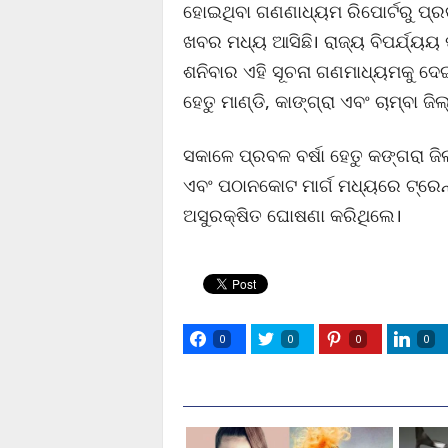
ହୋଇଥିବା ଗଣଣାଧ୍ୟମ ରିପୋର୍ଟରୁ ପ୍
ଖବର ମଧ୍ୟ ଆସିଛି। ରାଜ୍ୟ ବିପର୍ଯ୍ୟୟ 
ଶନିବାର ଏହି ସୂଚନା ଗଣମାଧ୍ୟମକୁ ଦେଇ
ହେତୁ ମାଣ୍ଡି, କାଙ୍ଗ୍ରା ଏବଂ ଚାମ୍ବା ଜ
ସକାଳେ ପ୍ରବଳ ବର୍ଷା ହେତୁ କଙ୍ଗରା ଜ
ଏବଂ ପଠାନକୋଟ ମାର୍ଗ ମଧ୍ୟରେ ଟ୍ରେନ୍ 
ଅସୁରକ୍ଷିତ ଘୋଷଣା କରିଥିଲେ।
0
0
0
0