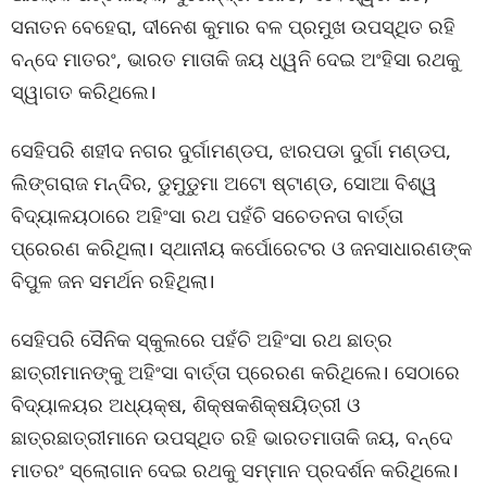
ସନାତନ ବେହେରା, ଦୀନେଶ କୁମାର ବଳ ପ୍ରମୁଖ ଉପସ୍ଥିତ ରହି
ବନ୍ଦେ ମାତରଂ, ଭାରତ ମାତାକି ଜୟ ଧ୍ୱନି ଦେଇ ଅଂହିସା ରଥକୁ
ସ୍ୱାଗତ କରିଥିଲେ।
ସେହିପରି ଶହୀଦ ନଗର ଦୁର୍ଗାମଣ୍ଡପ, ଝାରପଡା ଦୁର୍ଗା ମଣ୍ଡପ,
ଲିଙ୍ଗରାଜ ମନ୍ଦିର, ଡୁମୁଡୁମା ଅଟୋ ଷ୍ଟାଣ୍ଡ, ସୋଆ ବିଶ୍ୱ
ବିଦ୍ୟାଳୟଠାରେ ଅହିଂସା ରଥ ପହଁଚି ସଚେତନତା ବାର୍ତ୍ତା
ପ୍ରେରଣ କରିଥିଲା। ସ୍ଥାନୀୟ କର୍ପୋରେଟର ଓ ଜନସାଧାରଣଙ୍କ
ବିପୁଳ ଜନ ସମର୍ଥନ ରହିଥିଲା।
ସେହିପରି ସୈନିକ ସ୍କୁଲରେ ପହଁଚି ଅହିଂସା ରଥ ଛାତ୍ର
ଛାତ୍ରୀମାନଙ୍କୁ ଅହିଂସା ବାର୍ତ୍ତା ପ୍ରେରଣ କରିଥିଲେ। ସେଠାରେ
ବିଦ୍ୟାଳୟର ଅଧ୍ୟକ୍ଷ, ଶିକ୍ଷକଶିକ୍ଷୟିତ୍ରୀ ଓ
ଛାତ୍ରଛାତ୍ରୀମାନେ ଉପସ୍ଥିତ ରହି ଭାରତମାତାକି ଜୟ, ବନ୍ଦେ
ମାତରଂ ସ୍ଲୋଗାନ ଦେଇ ରଥକୁ ସମ୍ମାନ ପ୍ରଦର୍ଶନ କରିଥିଲେ।