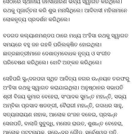
ସେଠାରେ ସ୍ଥାନୀୟ ଜନସାଧାରଣ ଭବ୍ୟ ସ୍ୱାଗତ କରିଥିଲେ।
ରଥକୁ ପୂଜାର୍ଚ୍ଚନା କରି ଶୁଭ ମନାସିଥିଲେ। ଆଦିବାସୀ ମହିଳାମାନେ
ଲୋକନୃତ୍ୟ ପ୍ରଦର୍ଶନ କରିଥିଲେ।
ବଡଗଡ କଲ୍ୟାଣମଣ୍ଡପ ଠାରେ ମଧ୍ୟ ଅଂହିସା ରଥକୁ ସ୍ୱାଗତ
ସମୟରେ ବହୁ ଜନ ଗହଳି ପରିଲକ୍ଷିତ ହୋଇଥିଲା।
ଛାତ୍ରଛାତ୍ରୀମାନେ ଦେଶାତ୍ମବୋଧକ ନୃତ୍ୟ ଓ ସଂଗୀତ
ପରିବେଷଣ କରିଥିଲେ। ଝୋଟି ଅଙ୍କନ କରିଥିଲେ।
ସେହିପରି ସୁନ୍ଦରପଦା ସ୍ଥିତ ଆଦିତ୍ୟ ନଗର ଉନ୍ନୟନ ତରଫରୁ
ଅଂହିସା ରଥକୁ ସ୍ୱାଗତ କରାଯାଇଥିଲା। ଅନୁଷ୍ଠାନର ସଭାପତି
ଶ୍ରୀ ବିଜୟ କୁମାର ବେହେରା, ସଂପାଦକ ସୁମନ୍ତ ମହାନ୍ତି, ସଭ୍ୟ
ଅମ୍ବିକା ପ୍ରସାଦ ଷଡଙ୍ଗୀ, ବୈରାଗୀ ମହାନ୍ତି, ଗଦାଧର ସାହୁ,
ସତ୍ୟନାରାୟଣ ନାହାକ, ଆଲୋକ ରଂଜନ ଦଳେଇ, ପ୍ରସନ୍ନ
ସେନାପତି, ବାଲାଜି ସୁବୁଦ୍ଧି, ମନୋଜ ରାଉତ, ଶୁଶାନ୍ତ ବେହେରା,
ଆଲୋକ ପଟ୍ଟନାୟକ, ସୁରେନ୍ଦ୍ର ଗୌଡ, ସର୍ବେଶ୍ୱର ପତି,