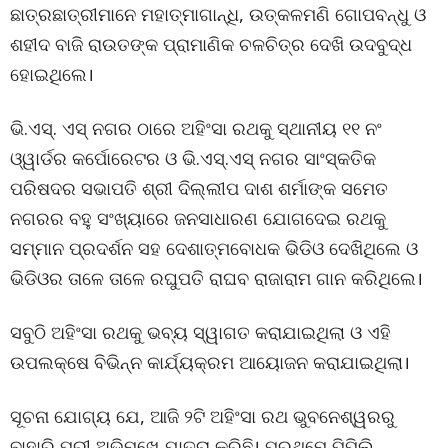
ଛାତ୍ରଛାତ୍ରୀମାନେ ମହାତ୍ମାଗାନ୍ଧି, ଉତ୍କଳମଣି ଗୋପବନ୍ଧୁ ଓ
ଶହୀଦ ବାଜି ରାଉତଙ୍କ ପ୍ରାମାଣିକ ଚଳଚିତ୍ର ଦେଖି ଉଦବୁଦ୍ଧ
ହୋଇଥିଲେ।
ଭି.ଏସ୍. ଏସ୍ ନଗର ଠାରେ ଅହିଂସା ରଥକୁ ସ୍ଥାନୀୟ ୧୧ ନଂ
ଓ୍ୱାର୍ଡର କର୍ପୋରେଟର ଓ ଭି.ଏସ୍.ଏସ୍ ନଗର ସାଂସ୍କତିକ
ପରିଷଦର ସଭାପତି ଶ୍ରୀ ଦିଲ୍ଲୀପ ଦାଶ ଶର୍ମାଙ୍କ ସମେତ
ନଗରର ବହୁ ସଂଖ୍ୟାରେ ଜନସାଧାରଣ ଯୋଗଦେଇ ରଥକୁ
ସମ୍ମାନ ପ୍ରଦର୍ଶନ ସହ ଦେଶାତ୍ମବୋଧକ ଭିଡିଓ ଦେଖିଥିଲେ ଓ
ଭିଡିଓର ତାଳେ ତାଳେ ରଘୁପତି ରାଘବ ରାଜାରାମ ଗାନ କରିଥିଲେ।
ସବୁଠି ଅହିଂସା ରଥକୁ ଭବ୍ୟ ସ୍ୱାଗତ କରାଯାଇଥିଲା ଓ ଏହି
ଉପଲକ୍ଷେ ବିଭିନ୍ନ କାର୍ଯ୍ୟକ୍ରମ ଆୟୋଜନ କରାଯାଇଥିଲା।
ସୂଚନା ଯୋଗ୍ୟ ଯେ, ଆଜି ୨ଟି ଅହିଂସା ରଥ ଭୁବନେଶ୍ୱରରୁ
ବାହାରି ପୁରୀ ଅଭିମୁଖେ ଯାତ୍ରା କରିଛି। ପ୍ରଥମେ ପିପିଲି