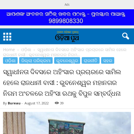
Ads
Home
ଓଡ଼ିଶା
ସ୍ୱାଧୀନତା ଦିବସରେ ଅହିଂସାର ପ୍ରଚାରରେ ସାମିଲ ହେଲେ
ରାଜଧାନୀ ବାସୀ : ଭୁବନେଶ୍ୱର ମହାନଗର ନିଗମ...
ଓଡ଼ିଶା
ଜିଲ୍ଲା ପରିକ୍ରମା
ଭୁବନେଶ୍ୱର
ରାଜନୀତି
ସହର
ସ୍ୱାଧୀନତା ଦିବସରେ ଅହିଂସାର ପ୍ରଚାରରେ ସାମିଲ
ହେଲେ ରାଜଧାନୀ ବାସୀ : ଭୁବନେଶ୍ୱର ମହାନଗର
ନିଗମ ଅଂଚଳରେ ଅହିଂସା ରଥକୁ ବିପୁଳ ସମ୍ବର୍ଦ୍ଧନା
By
Bureau
-
August 17, 2022
39