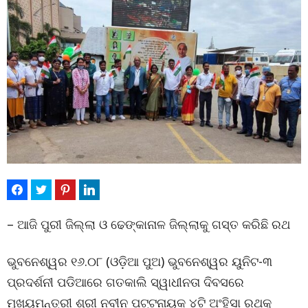
– ଆଜି ପୁରୀ ଜିଲ୍ଲା ଓ ଢେଙ୍କାନାଳ ଜିଲ୍ଲାକୁ ଗସ୍ତ କରିଛି ରଥ
ଭୁବନେଶ୍ୱର ୧୬.୦୮ (ଓଡ଼ିଆ ପୁଅ) ଭୁବନେଶ୍ୱର ୟୁନିଟ-୩
ପ୍ରଦର୍ଶନୀ ପଡିଆରେ ଗତକାଲି ସ୍ୱାଧୀନତା ଦିବସରେ
ମୁଖ୍ୟମନ୍ତ୍ରୀ ଶ୍ରୀ ନବୀନ ପଟ୍ଟନାୟକ ୪ଟି ଅଂହିସା ରଥକୁ