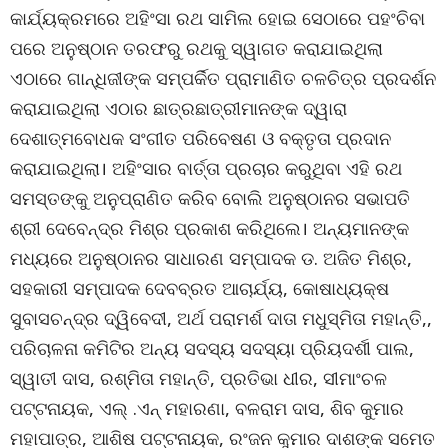
କାର୍ଯ୍ୟକ୍ରମରେ ଅହିଂସା ରଥ ସାମିଲ ହୋଇ ସେଠାରେ ପହଂଚିବା
ପରେ ଅନୁଷ୍ଠାନ ତରଫରୁ ରଥକୁ ସ୍ୱାଗତ କରାଯାଇଥିଲା
ଏଠାରେ ଗାନ୍ଧିଜୀଙ୍କ ସମ୍ପର୍କିତ ପ୍ରାମାଣିତ ଚଳଚିତ୍ର ପ୍ରଦର୍ଶନ
କରାଯାଇଥିଲା ଏଠାର ଛାତ୍ରଛାତ୍ରୀମାନଙ୍କ ଦ୍ୱାରା
ଦେଶାତ୍ମବୋଧକ ସଂଗୀତ ପରିବେଷଣ ଓ ବକ୍ତୃତା ପ୍ରଦାନ
କରାଯାଇଥିଲା। ଅହିଂସାର ବାର୍ତ୍ତା ପ୍ରଚାର କରୁଥିବା ଏହି ରଥ
ସମସ୍ତଙ୍କୁ ଅନୁପ୍ରାଣିତ କରିବ ବୋଲି ଅନୁଷ୍ଠାନର ସଭାପତି
ଶ୍ରୀ ଦେବେନ୍ଦ୍ର ମିଶ୍ର ପ୍ରକାଶ କରିଥିଲେ। ଅନ୍ୟମାନଙ୍କ
ମଧ୍ୟରେ ଅନୁଷ୍ଠାନର ସାଧାରଣ ସମ୍ପାଦକ ଡ. ଅଜିତ ମିଶ୍ର,
ସହକାରୀ ସମ୍ପାଦକ ଦେବବ୍ରତ ଆଚାର୍ଯ୍ୟ, କୋଷାଧ୍ୟକ୍ଷ
ସୁବାସଚନ୍ଦ୍ର ଦ୍ୱିବେଦୀ, ଅର୍ଥ ପରାମର୍ଶ ଦାତା ମଧୁସ୍ମିତା ମହାନ୍ତି,,
ପରିଚାଳନା କମିଟିର ଅନ୍ୟ ସଦସ୍ୟ ସଦସ୍ୟା ପ୍ରିୟଦର୍ଶୀ ପାଲ,
ସ୍ୱାତୀ ଦାସ, ରଶ୍ମିତା ମହାନ୍ତି, ପ୍ରତିଭା ଧୀର, ସୀମାଂଚଳ
ପଟ୍ଟନାୟକ, ଏଲ୍ .ଏନ୍ ମହାରଣା, ବଳରାମ ଦାସ, ଶିବ କୁମାର
ମହାପାତ୍ର, ଆଶିଷ ପଟ୍ଟନାୟକ, ରଂଜନ କୁମାର ଦାଶଙ୍କ ସମେତ