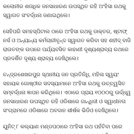
କଲୋନୀର ଶତାଧିକ ଜନସାଧାରଣ ଉପସ୍ଥିତ ରହି ଅଂହିସା ରଥକୁ
ସ୍ୱାଗତ ସଂବର୍ଦ୍ଧନା ଜଣାଇଥିଲେ।
ସେହିପରି ସମହସ୍ପିଟାଲ ଠାରେ ଅଂହିସା ରଥକୁ ଡାକ୍ତର, ଷ୍ଟାଫ୍
ନର୍ସ ଓ ଅନ୍ୟାନ୍ୟ କର୍ମଚାରୀବୃନ୍ଦ ସ୍ୱାଗତ କରିବା ସହ ଶହୀଦ୍ ବାଜି
ରାଉତଙ୍କ ଉପରେ ପର୍ଯ୍ୟବସିତ କାହାଣୀ ଦୃଶ୍ୟଶ୍ରାବ୍ୟ ରଥରେ
ପ୍ରଦର୍ଶିତ ଦୃଶ୍ୟ ଶ୍ରାବ୍ୟ ଦେଖିଥିଲେ।
ଚନ୍ଦ୍ରଶେଖରପୁର ସ୍ଥାନୀୟ ଜନ ପ୍ରତିନିଧି, ମହିଳା ସ୍ୱୟଂ
ସହାୟକ ଗୋଷ୍ଠୀର ସଦସ୍ୟାମାନେ ଅଂହିସା ରଥକୁ ଉଚ୍ଚ୍ୱସିତ
ସମ୍ବର୍ଦ୍ଧନା ଜ୍ଞାପନ କରିଥିଲେ। ଏଠାରେ ପ୍ରାୟ ୧୦୦୦ରୁ ଊର୍ଦ୍ଧ୍ୱ
ଜନସାଧାରଣ ଉପସ୍ଥିତ ରହି ଓଡିଶାରେ ଗାନ୍ଧିଜୀ ଓ ସ୍ୱାଧୀନତା
ସଂଗ୍ରାମରେ ଓଡିଶାରେ ଅବଦାନ ଶୀର୍ଷକ ଭିଡିଓ ଦେଖିଥିଲେ।
ୟୁନିଟ୍ ୮ କଲ୍ୟାଣ ମଣ୍ଡପଠାରେ ଅଂହିସା ରଥ ପହଁଚିବା ପରେ