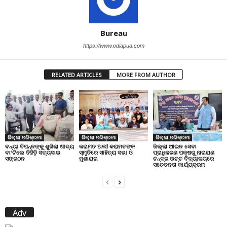
Bureau
https://www.odiapua.com
RELATED ARTICLES
MORE FROM AUTHOR
ଜିଲ୍ଲା ପରିକ୍ରମା
ଜିଲ୍ଲା ପରିକ୍ରମା
ଜିଲ୍ଲା ପରିକ୍ରମା
ବନ୍ୟା ବିପନ୍ନଙ୍କୁ ଶୁଖିଲା ଖାଦ୍ୟ
କରାମତ ଅଲୀ କରାମତଙ୍କ
ଜିଲ୍ଲା ଆଇନ ସେବା
ବାଂଟିଲେ ତିହିଡି଼ ସତ୍ୟସାଇ
ସ୍ମୃତିରେ ସାହିତ୍ୟ ସଭା ଓ
ପ୍ରାଧିକରଣ ପକ୍ଷରୁ ନାରାୟଣ
ସଙ୍ଗଠନ
ମୁଶାୟରା
ଚନ୍ଦ୍ର ଉଚ୍ଚ ବିଦ୍ୟାଳୟରେ
ସଚେତନତା କାର୍ଯ୍ୟକ୍ରମ
Adv