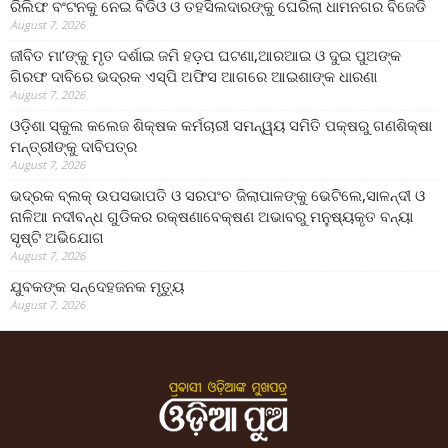
ରିଲିଫ ବଂଟନକୁ ନେଇ ବିଡିଓ ଓ ତହସିଲଦାରଙ୍କୁ ଘେରିଲା ଧାମନଗର ବିଜେଡି
August 7, 2026
ଜୀବିତ ମା’ଙ୍କୁ ମୃତ ଦର୍ଶାଇ ଜମି ହଡ଼ପ ଘଟଣା,ଆରଆଇ ଓ ଦୁଇ ପୁଅଙ୍କ
ଗିରଫ ଦାବିରେ ଭଦ୍ରକ ଏସ୍‌ପି ଅଫିସ ଆଗରେ ଆଇଶାଙ୍କ ଧାରଣା
August 7, 2026
ଓଡ଼ିଶା ସ୍କୁଲ କଲେଜ ଶିକ୍ଷକ କର୍ମଚାରୀ ସମନ୍ୱୟ ସମିତି ପକ୍ଷରୁ ଗଣଶିକ୍ଷା
ମନ୍ତ୍ରୀଙ୍କୁ ଦାବିପତ୍ର
August 7, 2026
ଭଦ୍ରକ ବ୍ଲକ୍ ଉପସଭାପତି ଓ ସରପଂଚ ଜିଲାପାଳଙ୍କୁ ଭେଟିଲେ,ସାଳନ୍ଦୀ ଓ
ନାଳିଆ ନଦୀବନ୍ଧ ଗୁଡିକର ରକ୍ଷଣାବେକ୍ଷଣ ଅଭାବରୁ ମନୁଷ୍ୟକୃତ ବନ୍ୟା
ସୃଷ୍ଟି ଅଭିଯୋଗ
August 7, 2026
ଯୁବକଙ୍କ ସନ୍ଦେହଜନକ ମୃତ୍ୟୁ
August 7, 2026