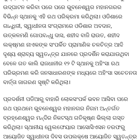
ଉଦ୍ଘାଟନ କରିବା ପରେ ପରେ ଭୁବନେଶ୍ୱର ମହାନଗରର
ବିଭିନ୍ନ ସ୍ଥାନକୁ ଏହି ରଥ ପରିକ୍ରମା କରିଥିଲା। ଓଡିଶାରେ
ଗାନ୍ଧିଜୀ, ସ୍ୱାଧୀନତା ସଂଗ୍ରାମରେ ଓଡିଶାର ଅବଦାନ,
ଉତ୍କଳମଣି ଗୋପବନ୍ଧୁ ଦାସ, ଶହୀଦ ବାଜି ରାଉତ, ଶହୀଦ
ଲକ୍ଷ୍ମଣ ନାଏକଙ୍କ ସଂପର୍କିତ ପ୍ରାମାଣିକ ଚଳଚିତ୍ର ଆଦି
ଦୃଶ୍ୟ ଶ୍ରାବ୍ୟ ସ୍ୱତନ୍ତ୍ର ଯାନରେ ପ୍ରଦର୍ଶିନ କରାଯାଉଥିବା
ବେଳେ ଗତ କାଲି ରାଜଧାନୀର ୧୨ ଟି ସ୍ଥାନକୁ ଅହିଂସା ରଥ
ପରିଭ୍ରମଣ କରି ଜନସାଧାରଣଙ୍କ ମଧ୍ୟରେ ଅହିଂସା ସଚେତନତା
ବାର୍ତ୍ତା ଜାଗରଣ ସୃଷ୍ଟି କରିଥିଲା।
ପ୍ରଦର୍ଶନୀ ପଡିଆରୁ ବାହାରି ଲୋକସଂପର୍କ ଭବନ ଆସିବା ପରେ
ରଥ ପ୍ରଥମେ ଭୁବନେଶ୍ୱର ମହାନଗର ନିଗମ ଅନ୍ତର୍ଗତ
ବ୍ରହ୍ଣେଶ୍ୱର ମନ୍ଦିର ନିକଟସ୍ଥ ଗତିକୃଷ୍ଣ ଭିଲ୍ଲା ଗସ୍ତ
କରିଥିଲା। ସ୍ଥାନୀୟ ୱେଲଫେୟାର ଆସୋସିଏସନ ତରଫରୁ
ଆୟୋଜିତ ସ୍ୱାଧୀନତା ଦିବସ ଉପଲକ୍ଷେ ଆୟୋଜିତ ସ୍ୱତନ୍ତ୍ର