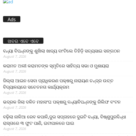
Ads
ଖବର ଏବେ ଏବେ
ବନ୍ୟା ବିପନ୍ନଙ୍କୁ ଶୁଖିଲା ଖାଦ୍ୟ ବାଂଟିଲେ ତିହିଡି଼ ସତ୍ୟସାଇ ସଙ୍ଗଠନ
August 7, 2026
କରାମତ ଅଲୀ କରାମତଙ୍କ ସ୍ମୃତିରେ ସାହିତ୍ୟ ସଭା ଓ ମୁଶାୟରା
August 7, 2026
ଜିଲ୍ଲା ଆଇନ ସେବା ପ୍ରାଧିକରଣ ପକ୍ଷରୁ ନାରାୟଣ ଚନ୍ଦ୍ର ଉଚ୍ଚ
ବିଦ୍ୟାଳୟରେ ସଚେତନତା କାର୍ଯ୍ୟକ୍ରମ
August 7, 2026
ଭଦ୍ରକ ଜିଲା ଦଳିତ ମହାସଂଘ ପକ୍ଷରୁ ବନ୍ୟାବିପନ୍ନଙ୍କୁ ରିଲିଫ ବଂଟନ
August 7, 2026
ବଢ଼ିଲା ନାଳିଆ ରେବ କପାଳି,ଦୁଇ ସପ୍ତାହରେ ଦୁଇଟି ବନ୍ୟା, ବିଷ୍ଣୁପୁରବିନ୍ଧା
ରାସ୍ତାରେ ୩ ଫୁଟ ପାଣି, ଇଟାପାଳରେ ଘାଇ
August 7, 2026