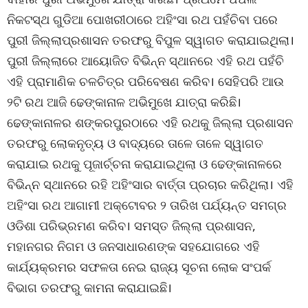
ନିକଟସ୍ଥ ଗୁଡିଆ ପୋଖରୀଠାରେ ଅହିଂସା ରଥ ପହଁଚିବା ପରେ
ପୁରୀ ଜିଲ୍ଲାପ୍ରଶାସନ ତରଫରୁ ବିପୁଳ ସ୍ୱାଗତ କରାଯାଇଥିଲା।
ପୁରୀ ଜିଲ୍ଲାରେ ଆୟୋଜିତ ବିଭିନ୍ନ ସ୍ଥାନରେ ଏହି ରଥ ପହଁଚି
ଏହି ପ୍ରାମାଣିକ ଚଳଚିତ୍ର ପରିବେଷଣ କରିବ। ସେହିପରି ଆଉ
୨ଟି ରଥ ଆଜି ଢେଙ୍କାନାଳ ଅଭିମୁଖେ ଯାତ୍ରା କରିଛି।
ଢେଙ୍କାନାଳର ଶଙ୍କରପୁରଠାରେ ଏହି ରଥକୁ ଜିଲ୍ଲା ପ୍ରଶାସନ
ତରଫରୁ ଲୋକନୃତ୍ୟ ଓ ବାଦ୍ୟରେ ତାଳେ ତାଳେ ସ୍ୱାଗତ
କରାଯାଇ ରଥକୁ ପୂଜାର୍ଚ୍ଚନା କରାଯାଇଥିଲା ଓ ଢେଙ୍କାନାଳରେ
ବିଭିନ୍ନ ସ୍ଥାନରେ ରହି ଅହିଂସାର ବାର୍ତ୍ତା ପ୍ରଚାର କରିଥିଲା। ଏହି
ଅହିଂସା ରଥ ଆଗାମୀ ଅକ୍ଟୋବର ୨ ତାରିଖ ପର୍ଯ୍ୟନ୍ତ ସମଗ୍ର
ଓଡିଶା ପରିଭ୍ରମଣ କରିବ। ସମସ୍ତ ଜିଲ୍ଲା ପ୍ରଶାସନ,
ମହାନଗର ନିଗମ ଓ ଜନସାଧାରଣଙ୍କ ସହଯୋଗରେ ଏହି
କାର୍ଯ୍ୟକ୍ରମର ସଫଳତା ନେଇ ରାଜ୍ୟ ସୂଚନା ଲୋକ ସଂପର୍କ
ବିଭାଗ ତରଫରୁ କାମନା କରାଯାଇଛି।