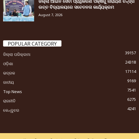
ଜିଲ୍ଲା ଆଇନ ସେବା ପ୍ରାଧିକରଣ ପକ୍ଷରୁ ନାରାୟଣ ଚନ୍ଦ୍ର
ଉଚ୍ଚ ବିଦ୍ୟାଳୟରେ ସଚେତନତା କାର୍ଯ୍ୟକ୍ରମ
August 7, 2026
POPULAR CATEGORY
39157
ଜିଲ୍ଲା ପରିକ୍ରମା
24318
ଓଡ଼ିଶା
17114
ଭଦ୍ରକ
9169
ଜାତୀୟ
7541
Top News
6275
ରାଜନୀତି
4241
କେନ୍ଦୁଝର