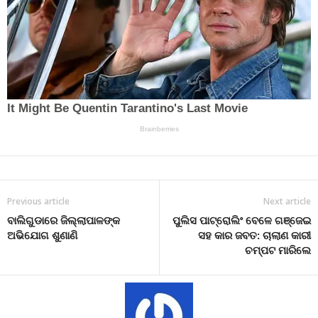
Previous article
Next article
ବାଲିଗୁଡାରେ ଜିଲ୍ଲାପାଳଙ୍କ
ପୁଲିସ ପାଟ୍ରୋଲିଂ ବେଳେ ଗଞ୍ଜେଇ
ଅଭିଯୋଗ ଶୁଣାଣି
ସହ କାର ଜବତ: ଚାଲାଣ କାରୀ
ଚମ୍ପଟ ମାରିଲେ