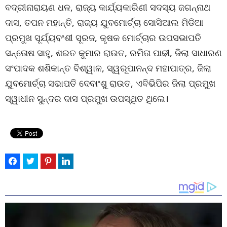
ବଦ୍ରୀନାରାୟଣ ଧଳ, ରାଜ୍ୟ କାର୍ଯ୍ୟକାରିଣୀ ସଦସ୍ୟ ଜଗନ୍ନାଥ
ଦାସ, ତପନ ମହାନ୍ତି, ରାଜ୍ୟ ଯୁବମୋର୍ଚ୍ଚା ସୋସିଆଲ ମିଡିଆ
ପ୍ରମୁଖ ସୂର୍ଯ୍ୟବଂଶୀ ସୂରଜ, କୃଷକ ମୋର୍ଚ୍ଚାର ଉପସଭାପତି
ସନ୍ତୋଷ ସାହୁ, ଶରତ କୁମାର ରାଉତ, ରମିତା ପାଢୀ, ଜିଲା ସାଧାରଣ
ସଂପାଦକ ଶଶିକାନ୍ତ ବିଶ୍ୱାଳ, ସ୍ୱରୂପାନନ୍ଦ ମହାପାତ୍ର, ଜିଲା
ଯୁବମୋର୍ଚ୍ଚା ସଭାପତି ଦେବାଂଶୁ ରାଉତ, ଏବିଭିପିର ଜିଲା ପ୍ରମୁଖ
ସ୍ୱାଧୀନ ସୁନ୍ଦର ଦାସ ପ୍ରମୁଖ ଉପସ୍ଥିତ ଥିଲେ।