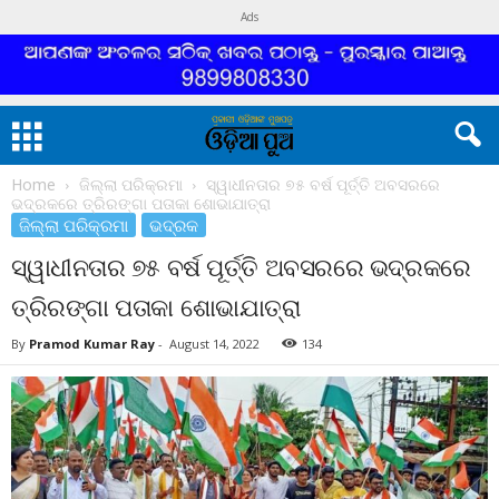
Ads
Home
ଜିଲ୍ଲା ପରିକ୍ରମା
ସ୍ୱାଧୀନତାର ୭୫ ବର୍ଷ ପୂର୍ତ୍ତି ଅବସରରେ
ଭଦ୍ରକରେ ତ୍ରିରଙ୍ଗା ପତାକା ଶୋଭାଯାତ୍ରା
ଜିଲ୍ଲା ପରିକ୍ରମା
ଭଦ୍ରକ
ସ୍ୱାଧୀନତାର ୭୫ ବର୍ଷ ପୂର୍ତ୍ତି ଅବସରରେ ଭଦ୍ରକରେ
ତ୍ରିରଙ୍ଗା ପତାକା ଶୋଭାଯାତ୍ରା
By
Pramod Kumar Ray
-
August 14, 2022
134