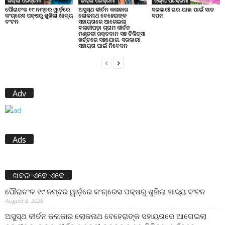
ଜିଲ୍ଲା ପରିକ୍ରମା
ଜିଲ୍ଲା ପରିକ୍ରମା
ଜିଲ୍ଲା ପରିକ୍ରମା
ପୌରାଚଂଳ ୧୯ ନମ୍ବର ୱାର୍ଡ଼ରେ
ଅସୁସ୍ଥ କୀର୍ତନ କଳାକାର
ସରକାରୀ ଘର ଯାହା ପାଇଁ ସାତ
କଂଗ୍ରେସ ପକ୍ଷରୁ ଶୁଖିଲା ଖାଦ୍ୟ
ଲୋକନାଥ ବେହେରାଙ୍କ
ସପନ
ବଂଟନ
ସହାୟତାରେ ଆଗେଇଲା
ବଳାଜୀପଡ଼ା ଗ୍ରାମ କୀର୍ତନ
ମଣ୍ଡଳୀ ରକ୍ତଦାନ ସହ ଚିକିତ୍ସା
ଖର୍ଚ୍ଚରେ ସହଯୋଗ, ସରକାରୀ
ସହାୟତା ପାଇଁ ନିବେଦନ
Adv
Ads
ଖବର ଏବେ ଏବେ
ପୌରାଚଂଳ ୧୯ ନମ୍ବର ୱାର୍ଡ଼ରେ କଂଗ୍ରେସ ପକ୍ଷରୁ ଶୁଖିଲା ଖାଦ୍ୟ ବଂଟନ
August 8, 2026
ଅସୁସ୍ଥ କୀର୍ତନ କଳାକାର ଲୋକନାଥ ବେହେରାଙ୍କ ସହାୟତାରେ ଆଗେଇଲା