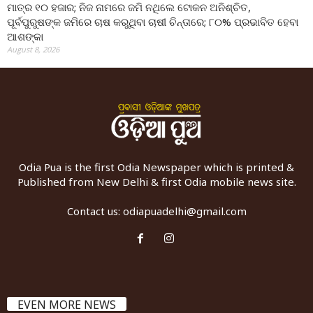
ମାତ୍ର ୧୦ ହଜାର; ନିଜ ନାମରେ ଜମି ନଥିଲେ ଟୋକନ ଅନିଶ୍ଚିତ,
ପୂର୍ବପୁରୁଷଙ୍କ ଜମିରେ ଚାଷ କରୁଥିବା ଚାଷୀ ଚିନ୍ତାରେ; ୮୦% ପ୍ରଭାବିତ ହେବା
ଆଶଙ୍କା
August 8, 2026
Odia Pua is the first Odia Newspaper which is printed &
Published from New Delhi & first Odia mobile news site.
Contact us:
odiapuadelhi@gmail.com
EVEN MORE NEWS