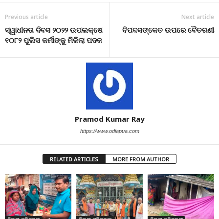
Previous article
Next article
ସ୍ୱାଧୀନତା ଦିବସ ୨୦୨୨ ଉପଲକ୍ଷେ
ବିପଦସଙ୍କେତ ଉପରେ ବୈତରଣୀ
୧୦୮୨ ପୁଲିସ କର୍ମୀଙ୍କୁ ମିଳିଲା ପଦକ
Pramod Kumar Ray
https://www.odiapua.com
RELATED ARTICLES
MORE FROM AUTHOR