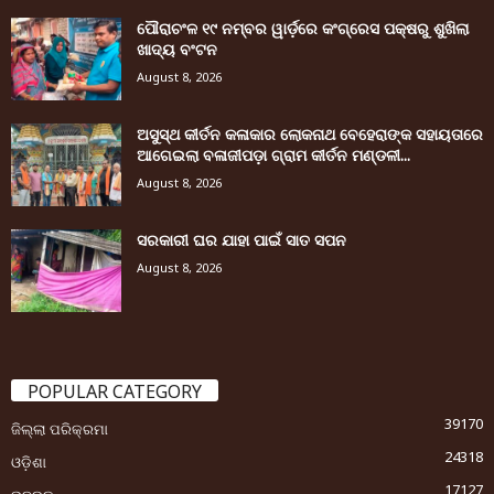
ପୌରାଚଂଳ ୧୯ ନମ୍ବର ୱାର୍ଡ଼ରେ କଂଗ୍ରେସ ପକ୍ଷରୁ ଶୁଖିଲା
ଖାଦ୍ୟ ବଂଟନ
August 8, 2026
ଅସୁସ୍ଥ କୀର୍ତନ କଳାକାର ଲୋକନାଥ ବେହେରାଙ୍କ ସହାୟତାରେ
ଆଗେଇଲା ବଳାଜୀପଡ଼ା ଗ୍ରାମ କୀର୍ତନ ମଣ୍ଡଳୀ...
August 8, 2026
ସରକାରୀ ଘର ଯାହା ପାଇଁ ସାତ ସପନ
August 8, 2026
POPULAR CATEGORY
39170
ଜିଲ୍ଲା ପରିକ୍ରମା
24318
ଓଡ଼ିଶା
17127