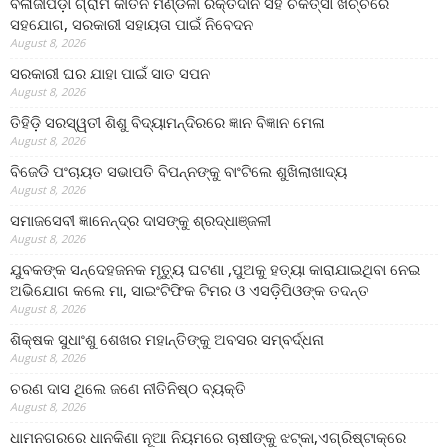
ବଳାଜୀପଡ଼ା ଗ୍ରାମ କୀର୍ତନ ମଣ୍ଡଳୀ ରକ୍ତଦାନ ସହ ଚିକିତ୍ସା ଖର୍ଚ୍ଚରେ
ସହଯୋଗ, ସରକାରୀ ସହାୟତା ପାଇଁ ନିବେଦନ
August 8, 2026
ସରକାରୀ ଘର ଯାହା ପାଇଁ ସାତ ସପନ
August 8, 2026
ତିହିଡି଼ ସରସ୍ୱତୀ ଶିଶୁ ବିଦ୍ୟାମନ୍ଦିରରେ ଜ୍ଞାନ ବିଜ୍ଞାନ ମେଳା
August 8, 2026
ବିଜେଡି ପଂଚାୟତ ସଭାପତି ବିପନ୍ନଙ୍କୁ ବାଂଟିଲେ ଶୁଖିଲାଖାଦ୍ୟ
August 8, 2026
ସମାଜସେବୀ ଜ୍ଞାନେନ୍ଦ୍ର ଦାସଙ୍କୁ ଶ୍ରଦ୍ଧାଞ୍ଜଳୀ
August 8, 2026
ଯୁବକଙ୍କ ସନ୍ଦେହଜନକ ମୃତ୍ୟୁ ଘଟଣା ,ପୁଅକୁ ହତ୍ୟା କାରାଯାଇଥିବା ନେଇ
ଅଭିଯୋଗ କଲେ ମା, ସାଇଂଟିଫିକ ଟିମର ଓ ଏସଡ଼ିପିଓଙ୍କ ତଦନ୍ତ
August 8, 2026
ଶିକ୍ଷକ ସୁଧାଂଶୁ ଶେଖର ମହାନ୍ତିଙ୍କୁ ଅବସର ସମ୍ବର୍ଦ୍ଧନା
August 8, 2026
ଚରଣ ଦାସ ଥିଲେ ଜଣେ ନୀତିନିଷ୍ଠ ବ୍ୟକ୍ତି
August 8, 2026
ଧାମନଗରରେ ଧାନକିଣା ନୂଆ ନିୟମରେ ଚାଷୀଙ୍କୁ ଝଟ୍‌କା,ଏଗ୍ରିଷ୍ଟାକ୍‌ରେ