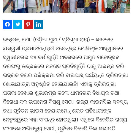
ଭଦ୍ରକ, ୧୪ା୮ (ଓଡ଼ିଆ ପୁଅ / ସ୍ନିଗ୍ଧା ରାୟ) – ଭାରତର
ଯଶ୍ୱସୀ ପ୍ରଧାନମନ୍ତ୍ରୀ ନରେନ୍ଦ୍ର ମୋଦିଙ୍କ ଆହ୍ୱାନରେ
ସ୍ୱାଧୀନତାର ୭୫ ବର୍ଷ ପୂର୍ତ୍ତି ଅବସରରେ ଅମୃତ ମହୋତ୍ସବ
ତରଫରୁ ଭଦ୍ରକରେ ମହତାବ ପ୍ରତିମୂର୍ତ୍ତି ଠାରୁ ଆରମ୍ଭ କରି
ଭଦ୍ରକ ନଗର ପରିକ୍ରମା କରି ବାଇପାସ୍ ପର୍ଯ୍ୟନ୍ତ ତ୍ରିରଙ୍ଗା
ଶୋଭାଯାତ୍ରା ଅନୁଷ୍ଠିତ ହୋଇଯାଇଛି। ଏହାକୁ ତ୍ରିରଙ୍ଗା
ପତାକା ଦେଖାଇ ଶୁଭାରମ୍ଭ କଲେ ଧାମନଗର ବିଧାୟକ ତଥା
ବିରୋଧୀ ଦଳ ଉପନେତା ବିଷ୍ଣୁ ସେଠୀ। ରାଜ୍ୟ କାଉନସିଲ ସଦସ୍ୟ
ତଥା ପୂର୍ବତନ ଭାଇସ ଚେୟାରମେନ୍ ଶରତ ପଢିଆରୀଙ୍କ
ନେତୃତ୍ୱରେ ଏହା ସଂପନ୍ନ ହୋଇଥିଲା। ଏଥିରେ ବିଜେପିର ରାଜ୍ୟ
ସଂପାଦକ ଅଭିମନ୍ୟୁ ସେଠୀ, ପୂର୍ବତନ ବିଜେପି ଜିଲ ସଭାପତି