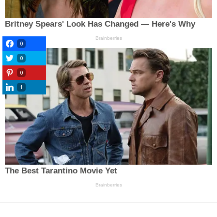
0
0
0
1