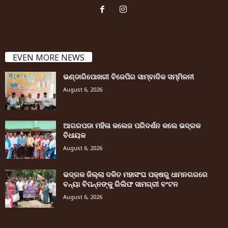
EVEN MORE NEWS
ଭଣ୍ଡାରିପୋଖରୀ ବିଜେପିର ସାମ୍ବାଦିକ ସମ୍ମିଳନୀ
August 6, 2026
ଆଗରପଡା ମହିଳା କଲେଜ ପରିଦର୍ଶନ କଲେ ଭଦ୍ରକ
ବିଧାୟକ
August 6, 2026
ଭଦ୍ରକ ଜିଲ୍ଲା ଦଳିତ ମହାସଂଘ ପକ୍ଷରୁ ଧାମନଗରରେ
ବନ୍ୟା ବିପନ୍ନଙ୍କୁ ରିଲିଫ ସାମଗ୍ରୀ ବଂଟନ
August 6, 2026