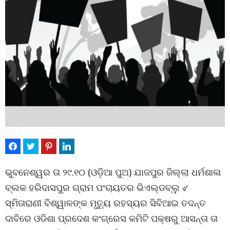
ଭୁବନେଶ୍ୱର ତା ୨୯.୧୦ (ଓଡ଼ିଆ ପୁଅ) ଯାଜପୁର ଜିଲ୍ଲା ଧର୍ମଶାଳା
ବ୍ଲକ ହରିଦାସପୁର ଗ୍ରାମ ପଂଚାୟତର ଭିଏଲ୍ଡବ୍ଲୁ ୰
ସ୍ମିତାରାଣୀ ବିଶ୍ୱାଳଙ୍କ ମୃତ୍ୟୁ ରହସ୍ୟର ସିବିଆଇ ତଦନ୍ତ
ଦାବିରେ ଓଡିଶା ପ୍ରଦେଶ କଂଗ୍ରେସ କମିଟି ପକ୍ଷରୁ ଆସନ୍ତା ତା