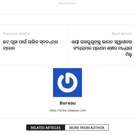
Previous article
Next article
ଛଟ୍ ପୂଜା ପାଇଁ ଚାଲିବ ସ୍ବତନ୍ତ୍ର
ଜୟୀ ରାଜଗୁରୁଙ୍କୁ ଭାରତ ସ୍ୱାଧୀନତା
ଟ୍ରେନ
ସଂଗ୍ରାମର ପ୍ରଥମ ଶହୀଦ ମାନ୍ୟତା
ମିଳୁ
Bureau
https://www.odiapua.com
RELATED ARTICLES
MORE FROM AUTHOR