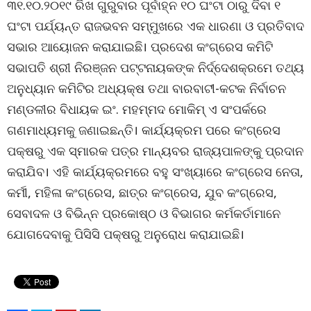
୩୧.୧୦.୨୦୧୯ ରିଖ ଗୁରୁବାର ପୂର୍ବାହ୍ନ ୧୦ ଘଂଟା ଠାରୁ ଦିବା ୧
ଘଂଟା ପର୍ଯ୍ୟନ୍ତ ରାଜଭବନ ସମ୍ମୁଖରେ ଏକ ଧାରଣା ଓ ପ୍ରତିବାଦ
ସଭାର ଆୟୋଜନ କରାଯାଇଛି। ପ୍ରଦେଶ କଂଗ୍ରେସ କମିଟି
ସଭାପତି ଶ୍ରୀ ନିରଞ୍ଜନ ପଟ୍ଟନାୟକଙ୍କ ନିର୍ଦ୍ଦେଶକ୍ରମେ ତଥ୍ୟ
ଅନୁଧ୍ୟାନ କମିଟିର ଅଧ୍ୟକ୍ଷ ତଥା ବାରବାଟୀ-କଟକ ନିର୍ବାଚନ
ମଣ୍ଡଳୀର ବିଧାୟକ ଇଂ. ମହମ୍ମଦ ମୋକିମ୍ ଏ ସଂପର୍କରେ
ଗଣମାଧ୍ୟମକୁ ଜଣାଇଛନ୍ତି। କାର୍ଯ୍ୟକ୍ରମ ପରେ କଂଗ୍ରେସ
ପକ୍ଷରୁ ଏକ ସ୍ମାରକ ପତ୍ର ମାନ୍ୟବର ରାଜ୍ୟପାଳଙ୍କୁ ପ୍ରଦାନ
କରାଯିବ। ଏହି କାର୍ଯ୍ୟକ୍ରମରେ ବହୁ ସଂଖ୍ୟାରେ କଂଗ୍ରେସ ନେତା,
କର୍ମୀ, ମହିଳା କଂଗ୍ରେସ, ଛାତ୍ର କଂଗ୍ରେସ, ଯୁବ କଂଗ୍ରେସ,
ସେବାଦଳ ଓ ବିଭିନ୍ନ ପ୍ରକୋଷ୍ଠ ଓ ବିଭାଗର କର୍ମକର୍ତାମାନେ
ଯୋଗଦେବାକୁ ପିସିସି ପକ୍ଷରୁ ଅନୁରୋଧ କରାଯାଇଛି।