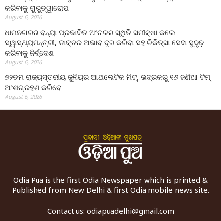
କରିବାକୁ ଗୁରୁତ୍ୱାରୋପ
August 6, 2026
ଧାମନଗରର ବନ୍ୟା ପ୍ରଭାବିତ ଅଂଚଳର ସ୍ଥିତି ସମୀକ୍ଷା କଲେ
ସ୍ୱାସ୍ଥ୍ୟମନ୍ତ୍ରୀ, ଡାକ୍ତର ଅଭାବ ଦୂର କରିବା ସହ ଚିକିତ୍ସା ସେବା ସୁଦୃଢ଼
କରିବାକୁ ନିର୍ଦ୍ଦେଶ
August 6, 2026
୭୨ତମ ରାଜ୍ୟସ୍ତରୀୟ ଜୁନିୟର ଆଥଲେଟିକ ମିଟ୍‌, ଭଦ୍ରକରୁ ୧୬ ଜଣିଆ ଟିମ୍
ଅଂଶଗ୍ରହଣ କରିବେ
August 6, 2026
Odia Pua is the first Odia Newspaper which is printed &
Published from New Delhi & first Odia mobile news site.
Contact us:
odiapuadelhi@gmail.com