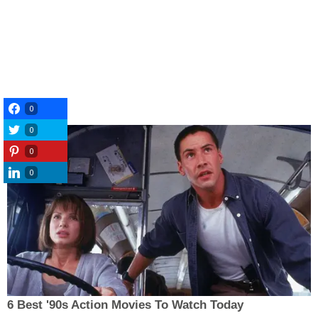
0
0
0
0