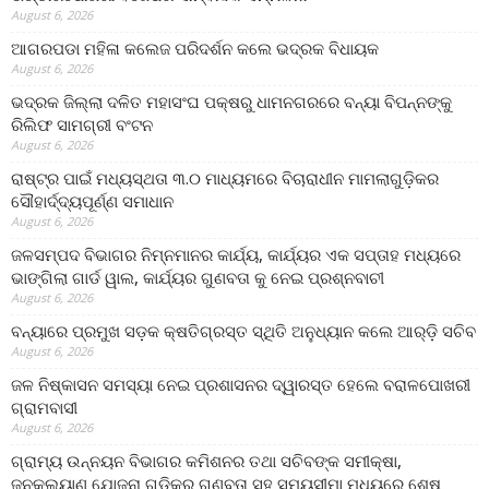
August 6, 2026
ଆଗରପଡା ମହିଳା କଲେଜ ପରିଦର୍ଶନ କଲେ ଭଦ୍ରକ ବିଧାୟକ
August 6, 2026
ଭଦ୍ରକ ଜିଲ୍ଲା ଦଳିତ ମହାସଂଘ ପକ୍ଷରୁ ଧାମନଗରରେ ବନ୍ୟା ବିପନ୍ନଙ୍କୁ
ରିଲିଫ ସାମଗ୍ରୀ ବଂଟନ
August 6, 2026
ରାଷ୍ଟ୍ର ପାଇଁ ମଧ୍ୟସ୍ଥତା ୩.୦ ମାଧ୍ୟମରେ ବିଚାରାଧୀନ ମାମଲାଗୁଡ଼ିକର
ସୌହାର୍ଦ୍ଦ୍ୟପୂର୍ଣ୍ଣ ସମାଧାନ
August 6, 2026
ଜଳସମ୍ପଦ ବିଭାଗର ନିମ୍ନମାନର କାର୍ଯ୍ୟ, କାର୍ଯ୍ୟର ଏକ ସପ୍ତାହ ମଧ୍ୟରେ
ଭାଙ୍ଗିଲା ଗାର୍ଡ ୱାଲ, କାର୍ଯ୍ୟର ଗୁଣବତା କୁ ନେଇ ପ୍ରଶ୍ନବାଚୀ
August 6, 2026
ବନ୍ୟାରେ ପ୍ରମୁଖ ସଡ଼କ କ୍ଷତିଗ୍ରସ୍ତ ସ୍ଥିତି ଅନୁଧ୍ୟାନ କଲେ ଆର୍‌ଡ଼ି ସଚିବ
August 6, 2026
ଜଳ ନିଷ୍କାସନ ସମସ୍ୟା ନେଇ ପ୍ରଶାସନର ଦ୍ୱାରସ୍ତ ହେଲେ ବରାଳପୋଖରୀ
ଗ୍ରାମବାସୀ
August 6, 2026
ଗ୍ରାମ୍ୟ ଉନ୍ନୟନ ବିଭାଗର କମିଶନର ତଥା ସଚିବଙ୍କ ସମୀକ୍ଷା,
ଜନକଲ୍ୟାଣ ଯୋଜନା ଗୁଡିକର ଗୁଣବତା ସହ ସମୟସୀମା ମଧ୍ୟରେ ଶେଷ