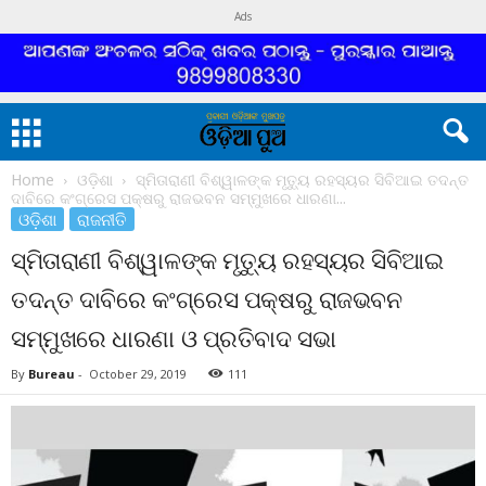
Ads
Home
ଓଡ଼ିଶା
ସ୍ମିତାରାଣୀ ବିଶ୍ୱାଳଙ୍କ ମୃତ୍ୟୁ ରହସ୍ୟର ସିବିଆଇ ତଦନ୍ତ
ଦାବିରେ କଂଗ୍ରେସ ପକ୍ଷରୁ ରାଜଭବନ ସମ୍ମୁଖରେ ଧାରଣା...
ଓଡ଼ିଶା
ରାଜନୀତି
ସ୍ମିତାରାଣୀ ବିଶ୍ୱାଳଙ୍କ ମୃତ୍ୟୁ ରହସ୍ୟର ସିବିଆଇ
ତଦନ୍ତ ଦାବିରେ କଂଗ୍ରେସ ପକ୍ଷରୁ ରାଜଭବନ
ସମ୍ମୁଖରେ ଧାରଣା ଓ ପ୍ରତିବାଦ ସଭା
By
Bureau
-
October 29, 2019
111