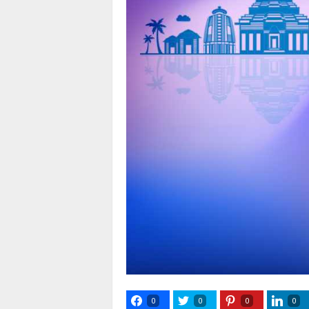
0
0
0
0