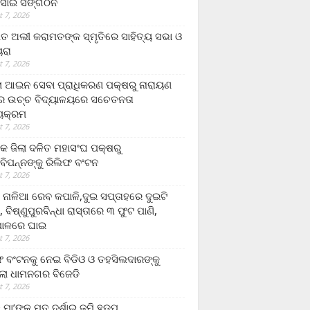
ସାଇ ସଙ୍ଗଠନ
 7, 2026
ତ ଅଲୀ କରାମତଙ୍କ ସ୍ମୃତିରେ ସାହିତ୍ୟ ସଭା ଓ
ୟରା
 7, 2026
ଲା ଆଇନ ସେବା ପ୍ରାଧିକରଣ ପକ୍ଷରୁ ନାରାୟଣ
୍ର ଉଚ୍ଚ ବିଦ୍ୟାଳୟରେ ସଚେତନତା
୍ୟକ୍ରମ
 7, 2026
କ ଜିଲା ଦଳିତ ମହାସଂଘ ପକ୍ଷରୁ
ାବିପନ୍ନଙ୍କୁ ରିଲିଫ ବଂଟନ
 7, 2026
ା ନାଳିଆ ରେବ କପାଳି,ଦୁଇ ସପ୍ତାହରେ ଦୁଇଟି
, ବିଷ୍ଣୁପୁରବିନ୍ଧା ରାସ୍ତାରେ ୩ ଫୁଟ ପାଣି,
ାଳରେ ଘାଇ
 7, 2026
ଫ ବଂଟନକୁ ନେଇ ବିଡିଓ ଓ ତହସିଲଦାରଙ୍କୁ
ଲା ଧାମନଗର ବିଜେଡି
 7, 2026
 ମା’ଙ୍କୁ ମୃତ ଦର୍ଶାଇ ଜମି ହଡ଼ପ