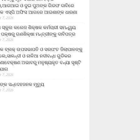
,ଆରଆଇ ଓ ଦୁଇ ପୁଅଙ୍କ ଗିରଫ ଦାବିରେ
କ ଏସ୍‌ପି ଅଫିସ ଆଗରେ ଆଇଶାଙ୍କ ଧାରଣା
 7, 2026
ା ସ୍କୁଲ କଲେଜ ଶିକ୍ଷକ କର୍ମଚାରୀ ସମନ୍ୱୟ
 ପକ୍ଷରୁ ଗଣଶିକ୍ଷା ମନ୍ତ୍ରୀଙ୍କୁ ଦାବିପତ୍ର
 7, 2026
କ ବ୍ଲକ୍ ଉପସଭାପତି ଓ ସରପଂଚ ଜିଲାପାଳଙ୍କୁ
ଲେ,ସାଳନ୍ଦୀ ଓ ନାଳିଆ ନଦୀବନ୍ଧ ଗୁଡିକର
ଣାବେକ୍ଷଣ ଅଭାବରୁ ମନୁଷ୍ୟକୃତ ବନ୍ୟା ସୃଷ୍ଟି
ଯୋଗ
 7, 2026
ଙ୍କ ସନ୍ଦେହଜନକ ମୃତ୍ୟୁ
 7, 2026