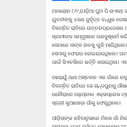
ଅମରୋହା ୮/୯,(ଓଡ଼ିଆ ପୁଅ ପି ନାଏକ): 
ଯୁବତୀଙ୍କୁ ୪ଜଣ ଦୁର୍ବୃତ୍ତ ବନ୍ଧୁକ ଦେ
ବିଳମ୍ବିତ ରାତିରେ ଉତ୍ତରପ୍ରଦେଶର ଅ
ସ୍ବାମୀଙ୍କ ସମ୍ମୁଖରେ ଗଣଦୁଷ୍କର୍ମ କ
ସେମାନେ ତାଙ୍କ ହାତକୁ ଗୁଳି ମାରିଥିଲେ। 
ସେଠାରୁ ଫେରାର ହୋଇଯାଇଥିଲେ। ଘଟଣ
ପାଇଁ ସିଏଚସିରେ ଭର୍ତ୍ତି କରାଇଥିଲା। ଏହା
ବଛରାୟୁଁ ଥାନା ଅଞ୍ଚଳର ଏକ ଗାଁରେ ରହ
ବିଳମ୍ବିତ ରାତିରେ ସେ ଚାନ୍ଦପୁରରୁ 
ଧନୌରାରେ ଗଢ଼ଓ୍ବାଲ ଏକ୍ସପ୍ରେସ ଟ୍ର
ସ୍ତ୍ରୀ କୁଆଖେଡ଼ା ଗାଁକୁ ଫେରୁଥିଲେ।
ପୀଡ଼ିତାଙ୍କ କହିବାନୁସାରେ ମିଳକ ଗାଁ 
ଆସୁଥିବା ୪ଜଣ ଦୁର୍ବୃତ୍ତ ସେମାନଙ୍କୁ