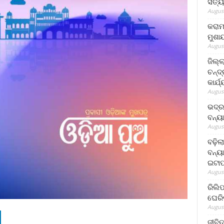
ସତ୍ୟ
August
କରାମ
ମୁଶା
August
ଜିଲ୍
ଚନ୍ଦ
କାର୍ଯ
August
ଭଦ୍ର
ବନ୍ୟ
August
ବଢ଼ିଲ
ବନ୍ୟା
ଇଟାପ
August
ରିଲି
ଘେରି
August
ଜୀବିତ