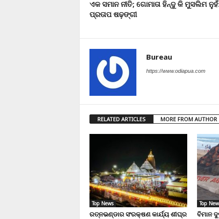
ଏକ ସମାନ ନୀତି; ଗୋମାତା ହିନ୍ଦୁ କି ମୁସଲିମ ନୁହଁ
ପ୍ରତାପ ଷଢ଼ଙ୍ଗୀ
Bureau
https://www.odiapua.com
RELATED ARTICLES
MORE FROM AUTHOR
Top News
Top New
ରତ୍ନଭଣ୍ଡାର ସଂରକ୍ଷଣ କାର୍ଯ୍ୟ ଶୀଘ୍ର
ବିମାନ ଦ