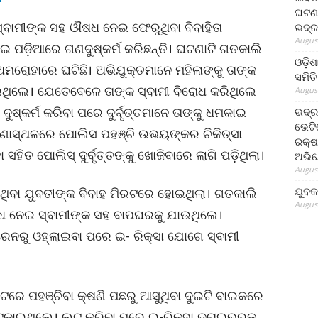
ଘଟଣା
ସ୍ବାମୀଙ୍କ ସହ ଔଷଧ ନେଇ ଫେରୁଥିବା ବିବାହିତା
ଭଦ୍ର
August
ଖାଇ ପଡ଼ିଆରେ ଗଣଦୁଷ୍କର୍ମ କରିଛନ୍ତି। ଘଟଣାଟି ଗତକାଲି
ଓଡ଼ିଶ
ମରୋହାରେ ଘଟିଛି। ଅଭିଯୁକ୍ତମାନେ ମହିଳାଙ୍କୁ ତାଙ୍କ
ସମିତି
ରିଥିଲେ। ଯେତେବେଳେ ତାଙ୍କ ସ୍ବାମୀ ବିରୋଧ କରିଥିଲେ
August
ଦୁଷ୍କର୍ମ କରିବା ପରେ ଦୁର୍ବୃତ୍ତମାନେ ତାଙ୍କୁ ଧମକାଇ
ଭଦ୍ର
ଭେଟି
ାସ୍ଥଳରେ ପୋଲିସ ପହଞ୍ଚି ଉଭୟଙ୍କର ଚିକିତ୍ସା
ରକ୍ଷ
 ସହିତ ପୋଲିସ୍ ଦୁର୍ବୃତ୍ତଙ୍କୁ ଖୋଜିବାରେ ଲାଗି ପଡ଼ିଥିଲା।
ଅଭି
August
ଯୁବକ
ୁଥିବା ଯୁବତୀଙ୍କ ବିବାହ ମିରଟରେ ହୋଇଥିଲା। ଗତକାଲି
August
ଔଷଧ ନେଇ ସ୍ବାମୀଙ୍କ ସହ ବାପଘରକୁ ଯାଉଥିଲେ।
େନରୁ ଓହ୍ଲାଇବା ପରେ ଇ- ରିକ୍ସା ଯୋଗେ ସ୍ବାମୀ
ନିକଟରେ ପହଞ୍ଚିବା କ୍ଷଣି ପଛରୁ ଆସୁଥିବା ଦୁଇଟି ବାଇକରେ
 ଅଟକାଇଥିଲେ। ଲୁଟ କରିବା ପରେ ଇ-ରିକ୍ସା ଡ୍ରାଇଭରକୁ