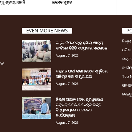
୍କୁ ଶ୍ରଦ୍ଧାଞ୍ଜଳି
ଉତ୍ସବ ମୁଖର
EVEN MORE NEWS
P
ଜିଲ୍ଲ
ବନ୍ୟା ବିପନ୍ନଙ୍କୁ ଶୁଖିଲା ଖାଦ୍ୟ
ବାଂଟିଲେ ତିହିଡି଼ ସତ୍ୟସାଇ ସଙ୍ଗଠନ
ଓଡ଼ିଶା
August 7, 2026
ଭଦ୍ର
ew
ଜାତୀ
କରାମତ ଅଲୀ କରାମତଙ୍କ ସ୍ମୃତିରେ
ସାହିତ୍ୟ ସଭା ଓ ମୁଶାୟରା
Top 
August 7, 2026
ରାଜନୀତ
କେନ୍ଦ
ଜିଲ୍ଲା ଆଇନ ସେବା ପ୍ରାଧିକରଣ
ପକ୍ଷରୁ ନାରାୟଣ ଚନ୍ଦ୍ର ଉଚ୍ଚ
ବିଦ୍ୟାଳୟରେ ସଚେତନତା
କାର୍ଯ୍ୟକ୍ରମ
August 7, 2026