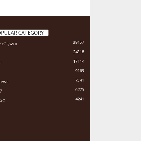
OPULAR CATEGORY
39157
ା ପରିକ୍ରମା
24318
17114
କ
9169
ୟ
7541
News
6275
ି
4241
ୁଝର