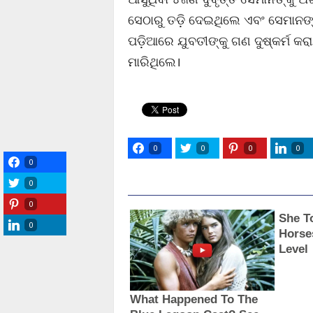
ସେଠାରୁ ତଡ଼ି ଦେଇଥିଲେ ଏବଂ ସେମାନଙ୍
ପଡ଼ିଆରେ ଯୁବତୀଙ୍କୁ ଗଣ ଦୁଷ୍କର୍ମ କରା
ମାରିଥିଲେ।
0
0
0
0
0
0
0
0