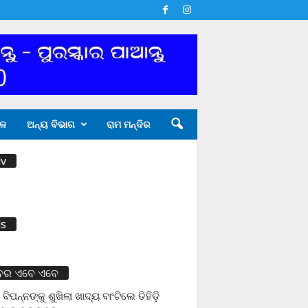
ଳ
ଅନ୍ୟ ବିଭାଗ
ରାମ ମନ୍ଦିର
v
s
ବର ଏବେ ଏବେ
 ବିପନ୍ନଙ୍କୁ ଶୁଖିଲା ଖାଦ୍ୟ ବାଂଟିଲେ ତିହିଡି଼