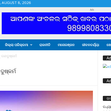
 AUGUST 8, 2026
Ads
ଜିଲ୍ଲା ପରିକ୍ରମା
ରାଜନୀତି
ମନୋରଞ୍ଜନ
ଜୀବନଚର୍ଯ୍ୟା
ଖେ
 ଗଣଦୁଷ୍କର୍ମ
Ad
ୁଷ୍କର୍ମ
Ad
ଖ
ବନ୍ୟା