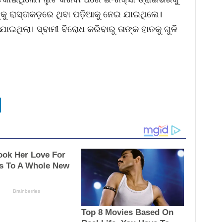
କୁ ରାସ୍ତାକଡ଼ରେ ଥିବା ପଡ଼ିଆକୁ ନେଇ ଯାଇଥିଲେ।
ଯାଇଥିଲା। ସ୍ବାମୀ ବିରୋଧ କରିବାରୁ ତାଙ୍କ ହାତକୁ ଗୁଳି