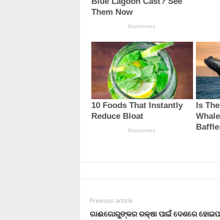
Previous article
ଗାଈଗୋରୁଙ୍କର ରକ୍ଷା ପାଇଁ ଦେଶରେ ହୋଇପ