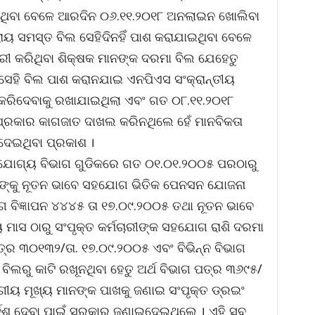
ଥିବା ବେଳେ ଆରଦିନ ୦୬.୧୧.୨୦୧୮ ଅନଲାଇନ ଖୋଲିବା
 ସମସ୍ତ ବିଲ ସେହିଦିନହିଁ ପାଶ କରାଯାଇଥିବା ବେଳେ
ୀ କରିଥିବା ଶିକ୍ଷକ ମାନଙ୍କ ଦରମା ବିଲ ଯେହେତୁ
େହି ବିଲ ପାଶ କରାନଯାଇ ଏନପିଏସ ସଂକ୍ରାନ୍ତୀୟ
ରିଦେବାକୁ ରଖାଯାଇଥିଲା ଏବଂ ଗତ ୦୮.୧୧.୨୦୧୮
୍ରକାର କାଗଜାତ ଦାଖଲ କରିନଥିଲେ ହେଁ ମାନବିକତା
ିଦେଇଥିବା ପ୍ରକାଶ ।
ଯୋଗ୍ୟ ବିଭାଗ ଗୁଡିକରେ ଗତ ୦୧.୦୧.୨୦୦୫ ପରଠାରୁ
 ମାନଙ୍କୁ ନୂତନ ଭାବେ ସହଯୋଗ ଭିତିକ ପେନସନ ଯୋଜନା
ଭାଗ ବିଜ୍ଞାପନ ୪୪୪୫ ତା ୧୭.୦୯.୨୦୦୫ ତଥା ନୂତନ ଭାବେ
ତିୟ ମାସ ଠାରୁ ସଂପୃକ୍ତ କର୍ମଚାରୀଙ୍କ ସହଯୋଗ ରାଶି ଦରମା
 ପତ୍ର ୩୦୧୩୨/ତା. ୧୭.୦୯.୨୦୦୫ ଏବଂ ବିଭିନ୍ନ ବିଭାଗ
ଲରୁ କାଟି ରଖୂନଥିବା ହେତୁ ଅର୍ଥ ବିଭାଗ ପତ୍ର ୩୬୯୫/
ୀୟ ମୂଖ୍ୟ ମାନଙ୍କ ପାଖକୁ ଜଣାଇ ସଂପୃକ୍ତ ଡ୍ରଇଂ
େ୍ର୍ଦଶ ଦେବା ପାଇଁ ସରକାର ଜଣାଇଦେଇଥିଲେ । ଏହି ସବୁ