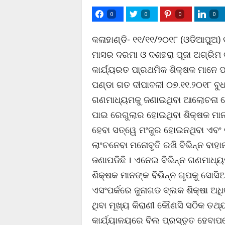
0
0
0
0
କଳାହାଣ୍ଡି- ୧୧/୧୧/୨୦୧୮ (ଓଡିଆପୁଅ) 
ମାସର ଦରମା ଓ ଦଶହରା ପୂଜା ଅଗ୍ରିମ
କାର୍ଯ୍ୟରତ ପା୍ରଥମିକ ଶିକ୍ଷକ ମାନେ 
ପଣ୍ଡା ଗତ ଦୀପାବଳୀ ୦୭.୧୧.୨୦୧୮ ବୁ
ଗଣମାଧ୍ୟମକୁ ଜଣାଇଥିବା ଆଲୋଚନା ହେବା
ପାଇ ରେଗୁଲାର ହୋଇଥିବା ଶିକ୍ଷକ ମା
ହେବା ସତ୍ୱେ ମଂଜୁର ହୋଇନଥିବା ଏବଂ ଟ
ଲାଂଚନେବା ମନୋବୃତି ରଖି ବିଭିନ୍ନ ବାହା
ଜଣାପଡିଛି । ଏନେଇ ବିଭିନ୍ନ ଗଣମାଧ୍ୟ
ଶିକ୍ଷକ ମାନଙ୍କ ବିଭିନ୍ନ ଗୃପକୁ ସୋସି
ଏସଂପର୍କରେ ଜୁନାଗଡ ବ୍ଲକ ଶିକ୍ଷା ଅଧି
ଥିବା ମୂଖ୍ୟ କିରାଣୀ କୌଣସି ସଠିକ ତଥ୍
କାର୍ଯ୍ୟାଳୟରେ ବିଲ ପ୍ରସ୍ତୃତ ହେବା