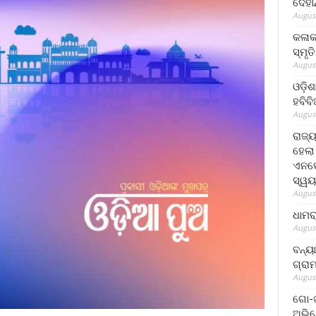
ଦେହା
August
କଳାକ
ସ୍ମୃତ
August
ଓଡ଼ିଶ
ହବିବ
August
ରାଜ୍
ହେଲା
ଏନଫୋ
ସ୍ୱୟ
August
ଧାମର
August
ବନ୍ୟ
ଗ୍ରା
August
ଗୋ-ଖ
ଅଭିଯ