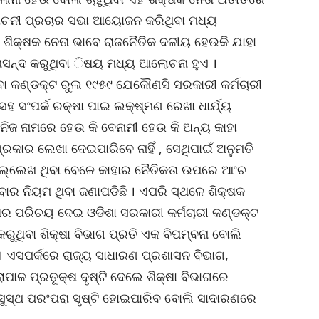
୍ବାଚନୀ ପ୍ରଚାର ସଭା ଆୟୋଜନ କରିଥିବା ମଧ୍ୟ
ଶିକ୍ଷକ ନେତା ଭାବେ ରାଜନୈତିକ ଦଳୀୟ ହେଉକି ଯାହା
ପସନ୍ଦ କରୁଥିବା ିଷୟ ମଧ୍ୟ ଆଲୋଚନା ହୁଏ ।
ବା କଣ୍ଡକ୍ଟ ରୁଲ ୧୯୫୯ ଯେକୌଣସି ସରକାରୀ କର୍ମଚାରୀ
 ସହ ସଂପର୍କ ରକ୍ଷା ପାଇ ଲକ୍ଷ୍ମଣ ରେଖା ଧାର୍ଯ୍ୟ
ୀ ନିଜ ନାମରେ ହେଉ କି ବେନାମୀ ହେଉ କି ଅନ୍ୟ କାହା
କାର ଲେଖା ଦେଇପାରିବେ ନାହିଁ , ସେଥିପାଇଁ ଅନୁମତି
େ ଉଲ୍ଲେଖ ଥିବା ବେଳେ କାହାର ନୈତିକତା ଉପରେ ଆଂଚ
ାର ନିୟମ ଥିବା ଜଣାପଡିଛି । ଏପରି ସ୍ଥଳେ ଶିକ୍ଷକ
ର ପରିଚୟ ଦେଇ ଓଡିଶା ସରକାରୀ କର୍ମଚାରୀ କଣ୍ଡକ୍ଟ
ୁଥିବା ଶିକ୍ଷା ବିଭାଗ ପ୍ରତି ଏକ ବିପମ୍ବନା ବୋଲି
। ଏସପର୍କରେ ରାଜ୍ୟ ସାଧାରଣ ପ୍ରଶାସନ ବିଭାଗ,
୍ଲାପାଳ ପ୍ରତୂକ୍ଷ ଦୃଷ୍ଟି ଦେଲେ ଶିକ୍ଷା ବିଭାଗରେ
ୁସ୍ଥ ପରଂପରା ସୃଷ୍ଟି ହୋଇପାରିବ ବୋଲି ସାଦାରଣରେ