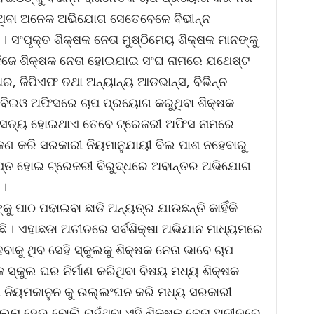
ଥିବା ଅନେକ ଅଭିଯୋଗ ସେତେବେଳେ ବିଭୀନ୍ନ
 ସଂପୃକ୍ତ ଶିକ୍ଷକ ନେତା ମୁଷ୍ଠିମେୟ ଶିକ୍ଷକ ମାନଙ୍କୁ
ନିଜେ ଶିକ୍ଷକ ନେତା ହୋଇଯାଇ ସଂଘ ନାମରେ ଯଥେଷ୍ଟ
ର, ଜିପିଏଫ ତଥା ଅନ୍ୟାନ୍ୟ ଆଡଭାନ୍ସ, ବିଭିନ୍ନ
କୁ ବିଇଓ ଅଫିସରେ ଚାପ ପ୍ରୟୋଗ କରୁଥିବା ଶିକ୍ଷକ
ି ସତ୍ୟ ହୋଇଥାଏ ତେବେ ଟ୍ରେଜରୀ ଅଫିସ ନାମରେ
୍କଣ କରି ସରକାରୀ ନିୟମାନୁଯାୟୀ ବିଲ ପାଶ ନହେବାରୁ
ିପ୍ତ ହୋଇ ଟ୍ରେଜରୀ ବିରୁଦ୍ଧରେ ଅବାନ୍ତର ଅଭିଯୋଗ
 ।
 ପାଠ ପଢାଇବା ଛାଡି ଅନ୍ୟତ୍ର ଯାଉଛନ୍ତି କାହିଁକି
ଉଛି । ଏହାଛଡା ଅତୀତରେ ସର୍ବଶିକ୍ଷା ଅଭିଯାନ ମାଧ୍ୟମରେ
ବାକୁ ଥିବ ସେହି ସ୍କୁଲକୁ ଶିକ୍ଷକ ନେତା ଭାବେ ଚାପ
କୁଲ ଘର ନିର୍ମାଣ କରିଥିବା ବିଷୟ ମଧ୍ୟ ଶିକ୍ଷକ
ନିୟମକାନୁନ କୁ ଉଲ୍ଲଂଘନ କରି ମଧ୍ୟ ସରକାରୀ
ାଲନା ହେଉ ବୋଲି ଚାହୁଁଥିବା ଏହି ଶିକ୍ଷକ ନେତା ଅତୀତରେ