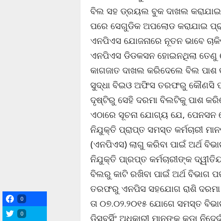
ବିଲ ସହ ଡ୍ରୟଲ ବୁକ ଦାଖଲ କରାଯାଇ
ପରେ ସେଗୁଡିକ ଅପଲୋଡ କରାଯାଇ ପ୍ରାୟ
ଏନପିଏସ ଯୋଜନାରେ ନୂତନ ଭାବେ ଚାକିର
ଏନପିଏସ ଡିଡକସନ ହୋଇନଥିଲା ତେଣୁ ସ
କାଗଜାତ ଦାଖଲ କରିଦେଲେ ବିଲ ପାଶ କ
ସୁଦ୍ଧା ବିଇଓ ଅଫିସ ତରଫରୁ କୌଣସି ପ
ଦୃଷ୍ଟିରୁ ସେହି ଦରମା ବିଲଟିକୁ ପାଶ କର
ଏଠାରେ ସୂଚନା ଯୋଗ୍ୟ ଯେ, ପେନସନ 
ନିଯୁକ୍ତି ପ୍ରାପ୍ତ ସମସ୍ତ କର୍ମଚାରୀ
(ଏନପିଏସ) ଲାଗୁ କରିବା ପାଇଁ ଅର୍ଥ ବି
ନିଯୁକ୍ତି ପା୍ରପ୍ତ କର୍ମଚାରୀଙ୍କ ଦ୍ୱୀ
ବିଲରୁ କାଟି ରଖିବା ପାଇଁ ଅର୍ଥ ବିଭାଗ
ତରଫରୁ ଏନପିସ ସହଯୋଗ ରାଶି ଦରମା ବି
0
ତା ୦୭.୦୨.୨୦୧୫ ଯୋଗେ ସମସ୍ତ ବିଭାଗ
0
ଡିସବର୍ସିଂ ଅଧିକାରୀ ମାନଙ୍କୁ କଡା ନିଦ