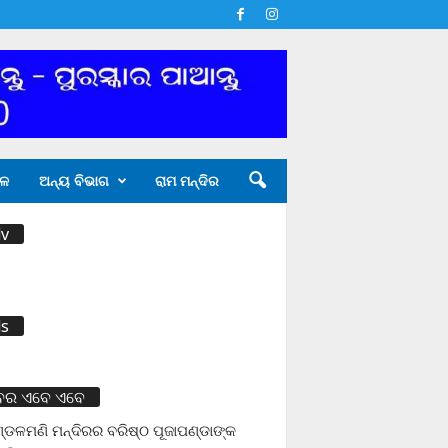
ଳ
ଅନ୍ୟ ବିଭାଗ
ରାମ ମନ୍ଦିର
v
s
ବର ଏବେ ଏବେ
ଡଳମଣି ମନ୍ଦିରର ବରିଷ୍ଠ ପୂଜାପଣ୍ଡାଙ୍କ