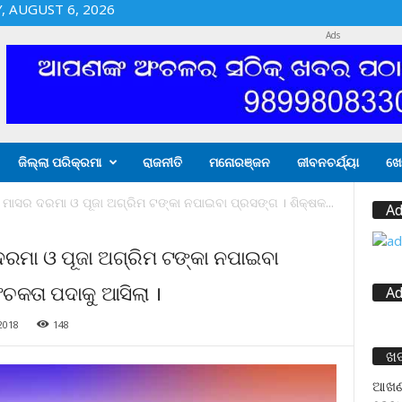
 AUGUST 6, 2026
Ads
ଜିଲ୍ଲା ପରିକ୍ରମା
ରାଜନୀତି
ମନୋରଞ୍ଜନ
ଜୀବନଚର୍ଯ୍ୟା
ଖେ
ାସର ଦରମା ଓ ପୂଜା ଅଗ୍ରିମ ଟଙ୍କା ନପାଇବା ପ୍ରସଙ୍ଗ । ଶିକ୍ଷକ...
Ad
ରମା ଓ ପୂଜା ଅଗ୍ରିମ ଟଙ୍କା ନପାଇବା
ଂଚକତା ପଦାକୁ ଆସିଲା ।
Ad
2018
148
ଖ
ଆଖଣ୍