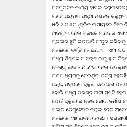
ମନମୁତାବକ କାର୍ଯ୍ୟ ହାସଲ କରାଇନେଉ
ଗଣମାଧ୍ୟମର ପୃଷ୍ଠା ମଣ୍ଡନ କରୁଥିଲା ।
ଧରି ଅଗଣତାନ୍ତ୍ରିକ ଉପାୟରେ ନିଜେ 
ହାତଗୁଂଜା ନେଇ ଶିକ୍ଷକ ମାନଙ୍କ ଏରିଅ
ପ୍ରକାର ଛୁଟି ଇତ୍ୟାଦି ମଂଜୁର କରିବା
ମହଲରେ ଚର୍ଚ୍ଚା ହୋଇଥାଏ । ଏହା ଯଦ
ମଧ୍ୟ ଶିକ୍ଷକ ମାନଙ୍କ ଠାରୁ ହାତ ଚିକ
ନିଜସ୍ୱ ଲାଭ ହାନି ହେବା ନେଇ ଉତକ୍ଷ
ଗଣମାଧ୍ୟମକୁ ଦେଇଥିବା ଚର୍ଚ୍ଚା ହେଉଛି
ଅନ୍ୟ ପକ୍ଷରେ ସ୍କୁଲ ସମୟରେ ପିଲାଙ୍କୁ
ବୋଲି ମଧ୍ୟ ପ୍ରଶ୍ନ ବାଚୀ ସୃଷ୍ଟି ହେ
ଯେଉଁ ସ୍କୁଲରେ ନୂତନ କୋଠା ନିର୍ମାଣ ହେ
ପକାଇ ଡେପୁଟେସନ କରାଇ ନେଇ ଅନେକ ସ୍
ମହଲରେ ଆଲୋଚନା ହେଉଛି । ସରକାରୀ 
ଅଫିସ ସବୁ ଶିକ୍ଷକ ନେତା ଦ୍ୱାରା ପରିଚ