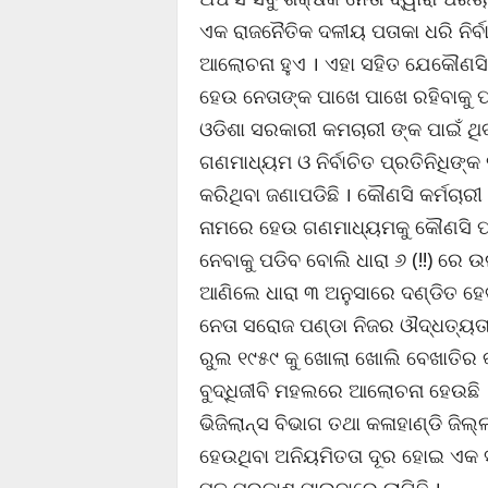
ଏକ ରାଜନୈତିକ ଦଳୀୟ ପତାକା ଧରି ନିର
ଆଲୋଚନା ହୁଏ । ଏହା ସହିତ ଯେକୌଣସି 
ହେଉ ନେତାଙ୍କ ପାଖେ ପାଖେ ରହିବାକୁ 
ଓଡିଶା ସରକାରୀ କମଚାରୀ ଙ୍କ ପାଇଁ ଥି
ଗଣମାଧ୍ୟମ ଓ ନିର୍ବାଚିତ ପ୍ରତିନିଧିଙ୍କ
କରିଥିବା ଜଣାପଡିଛି । କୌଣସି କର୍ମଚାର
ନାମରେ ହେଉ ଗଣମାଧ୍ୟମକୁ କୌଣସି ପ୍ର
ନେବାକୁ ପଡିବ ବୋଲି ଧାରା ୬ (!!) ର
ଆଣିଲେ ଧାରା ୩ ଅନୁସାରେ ଦଣ୍ଡିତ ହେବ
ନେତା ସରୋଜ ପଣ୍ଡା ନିଜର ଔଦ୍ଧତ୍ୟତା
ରୁଲ ୧୯୫୯ କୁ ଖୋଲା ଖୋଲି ବେଖାତିର କର
ବୁଦ୍ଧିଜୀବି ମହଲରେ ଆଲୋଚନା ହେଉଛି 
ଭିଜିଲାନ୍ସ ବିଭାଗ ତଥା କଳାହାଣ୍ଡି ଜିଲ
ହେଉଥିବା ଅନିୟମିତତା ଦୂର ହୋଇ ଏକ ସ