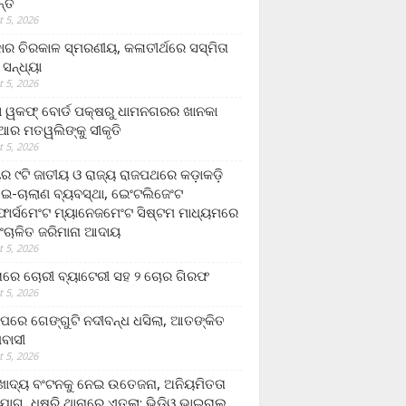
ନ୍ତ
 5, 2026
ାର ଚିରକାଳ ସ୍ମରଣୀୟ, କଳାତୀର୍ଥରେ ସସ୍ମିତା
ି ସନ୍ଧ୍ୟା
 5, 2026
ା ୱକଫ୍ ବୋର୍ଡ ପକ୍ଷରୁ ଧାମନଗରର ଖାନକା
ିଆର ମତୱଲିଙ୍କୁ ସୀକୃତି
 5, 2026
ୟର ୯ଟି ଜାତୀୟ ଓ ରାଜ୍ୟ ରାଜପଥରେ କଡ଼ାକଡ଼ି
 ଇ-ଚାଲାଣ ବ୍ୟବସ୍ଥା, ଇେଂଟଲିଜେଂଟ
ର୍ସମେଂଟ ମ୍ୟାନେଜମେଂଟ ସିଷ୍ଟମ ମାଧ୍ୟମରେ
ଂଚାଳିତ ଜରିମାନା ଆଦାୟ
 5, 2026
ାରେ ଚୋରୀ ବ୍ୟାଟେରୀ ସହ ୨ ଚୋର ଗିରଫ
 5, 2026
ାପରେ ଗେଙ୍ଗୁଟି ନଦୀବନ୍ଧ ଧସିଲା, ଆତଙ୍କିତ
ମବାସୀ
 5, 2026
ାଦ୍ୟ ବଂଟନକୁ ନେଇ ଉତେଜନା, ଅନିୟମିତତା
ୋଗ, ଧୁଷୁରି ଥାନାରେ ଏତଲା; ଭିଡିଓ ଭାଇରାଲ