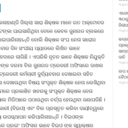
August
ଏରେଇ
୩୦ରୁ
କଳାହାଣ୍ଡି ଜିଲ୍ଲା ସାରା ଶିକ୍ଷକ ମାନେ ଗତ ଅକ୍ଟୋବର
ଜିଲା
 ଟଙ୍କା ପାଇସାରିଥିବା ବେଳେ କେବଳ ଜୁନାଗଡ ବ୍ଲକରେ
August
ଭଦ୍
ପାଇପାରିନାହାନ୍ତି ବୋଲି ଶିକ୍ଷକ ସଂଘ ନେତା ସରୋଜ
ପ୍ରକ
ଧବାର ଦିନ ସଂଘୀୟ ପ୍ୟାଡରେ ଲିଖିତ ଭାବେ
ସାମ୍
ରେ ଲାଗିଛି । ଏପରିକି ନୂତନ ଭାବେ ଶିକ୍ଷକ ନିଯୁକ୍ତି
ଦାବି
August
ନଙ୍କ ଦରମା ବିଲ ଜୁନାଗଡ ଟ୍ରେଜରୀ ଅଫିସରେ ଦାଖଲ
ଉପ ମୁ
୍ରେଜରୀ କର୍ମଚାରୀ ଦୁର୍ବ୍ୟବହାର ଦେଖାଇବା ସହିତ
ବୈଠକ
ନା ଦେଖାଉଥିବା ବିଷୟ ସଂପୃକ୍ତ ଶିକ୍ଷକ ନେତା ଲେଖିଥିବା
August
ମରେ ପ୍ରକାଶିତ ଖବରକୁ ସଂପୃକ୍ତ ଶିକ୍ଷକ ନେତା
ଆଲ ମିଡିଆରେ ପଠାଉଥିବା ଚର୍ଚ୍ଚା ହେଉଥିବା ଜଣାପଡିଛି ।
କାରୀ (ବିଇଓ) ଏବଂ ବିଲ ପ୍ରସ୍ତୃତ କରିବା ଦାୟୀତ୍ୱରେ
ୟ ଉପସ୍ଥାପନ କରିପାରିନାହାନ୍ତି । ବିଇଓଙ୍କ
ପରେ ଡ୍ରଇଂ ଅଫିସର ଭାବେ ବିଇଓ ଙ୍କ ସ୍ୱାକ୍ଷର