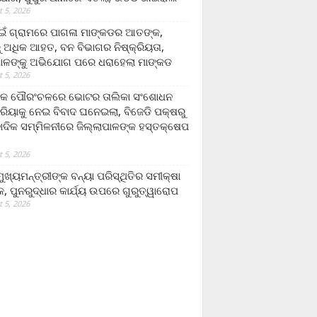
 5, 2026
ଁ ଗ୍ରାମରେ ପାଗଳା ମାଙ୍କଡର ଆତଙ୍କ,
 ଅଧିକ ଆହତ, ବନ ବିଭାଗର ନିଷ୍କ୍ରିୟତା,
ପାଳଙ୍କୁ ଅଭିଯୋଗ ପରେ ଧରାହେଲା ମାଙ୍କଡ
 5, 2026
ରକ ପୌରଂଚଳରେ ଭୋଟର ତାଲିକା ସଂଶୋଧନ
୍ରିୟାକୁ ନେଇ ବିବାଦ ଘନେଇଲା, ବିଜେଡି ପକ୍ଷରୁ
ବାଦିକ ସମ୍ମିଳନୀରେ ଜିଲ୍ଲାପାଳଙ୍କ ହସ୍ତକ୍ଷେପ
 5, 2026
ଖ୍ୟମନ୍ତ୍ରୀଙ୍କ ବନ୍ୟା ପରିସ୍ଥିତିର ସମୀକ୍ଷା
, ପୁନରୁଦ୍ଧାର କାର୍ଯ୍ୟ ଉପରେ ଗୁରୁତ୍ୱାରୋପ
 5, 2026