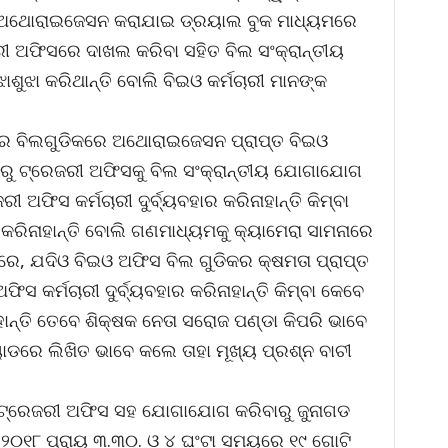
ର ଅଥୋରାଇଜେସନ କରାଯାଇ ଡ୍ରୟାଲ ବୁକ ମାଧ୍ୟମରେ
ରୀ ଅଫିସରେ ଦାଖଲ କରିବା ସହିତ ବିଲ ସଂକ୍ରାନ୍ତୀୟ
ଶୁଝା କରିଥାନ୍ତି ବୋଲି ବିଇଓ କର୍ମଚାରୀ ମାନଙ୍କ
ୟର ବିଲଗୁଡିକରେ ଅଥୋରାଇଜେସନ ପ୍ରାପ୍ତ ବିଇଓ
 ଦିନରୁ ଟ୍ରେଜରୀ ଅଫିସକୁ ବିଲ ସଂକ୍ରାନ୍ତୀୟ ଯୋଗାଯୋଗ
 ଅଫିସ କର୍ମଚାରୀ ଦୁର୍ବ୍ୟବହାର କରିନାହାନ୍ତି କିମ୍ବା
 କରିନାହାନ୍ତି ବୋଲି ଗଣମାଧ୍ୟମକୁ କ୍ୟାମେରା ସାମନାରେ
ୀରେ, ଯଦିଓ ବିଇଓ ଅଫିସ ବିଲ ଗୁଡିକର କ୍ଷମତା ପ୍ରାପ୍ତ
ିସ କର୍ମଚାରୀ ଦୁର୍ବ୍ୟବହାର କରିନାହାନ୍ତି କିମ୍ବା କେବେ
ହାନ୍ତି ତେବେ ଶିକ୍ଷକ ନେତା ସରୋଜ ପଣ୍ଡା କିପରି ଭାବେ
ରେ ଲିଖିତ ଭାବେ କଲେ ତାହା ମୂଖ୍ୟ ପ୍ରଶ୍ନ ବାଚୀ
ଁ ଟ୍ରେଜରୀ ଅଫିସ ସହ ଯୋଗାଯୋଗ କରିବାରୁ ଜୁନାଗଡ
୨୦୧୮ ପ୍ରାୟ ୩.୩୦. ଓ ୪ ଘଂଟା ସମୟରେ ୧୯ ଗୋଟି