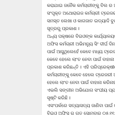
କରାଯାଇ ଜନୈକ କର୍ମଚାରୀଙ୍କୁ ବିଲ 
ସଂପୃକ୍ତ ଅଥୋରାଇଜ କର୍ମଚାରୀ ଟ୍ରେଜ
ସମସ୍ତ ଲେଖା ଓ କାଗଜାତ ଇତ୍ୟାଦି ବୁଝା
ସୂତ୍ରରୁ ପ୍ରକାଶ ।
ଅନ୍ୟ ପକ୍ଷରେ ବିଇଓଙ୍କ କାର୍ଯ୍ୟାଳ
ଅଫିସ କର୍ମଚାରୀ ଅଭିମନୁ୍ୟ ସିଂ ଦୀର୍ଘ
ପାଇଁ ଆସୁଥିଲେହେଁ କେବେ ମଧ୍ୟ ଟ୍ରେଜରୀ
କେବେ ହେଲେ ଲାଂଚ ନେବା ପାଇଁ ବାହାନା
ପ୍ରକାଶ କରିଛନ୍ତି । ଏହି ପରିପ୍ରେକ୍ଷ
କର୍ମଚାରୀଙ୍କୁ କେବେ ହେଲେ ଟ୍ରେଜରୀ ଅଫ
ହେଲେ ଲାଂଚ ନେବା ପାଇଁ ବାହାନା କରିନା
ଏଭଲି ସଙ୍ଗୀନ ଅଭିଯୋଗ ସଂଘୀୟ ପ୍ୟାଡ
ସୃଷ୍ଟି କରିଛି ।
ଏସଂପର୍କରେ ସତ୍ୟାସତ୍ୟ ଜାଣିବା ପାଇ
ବିଇଓ ଅଫିସ ରୁ ଗତ ସୋମବାର ୦୫.୧୧.