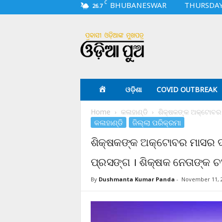
C
BHUBANESWAR
THURSDAY,
26.7
O
d
i
a
p
u
a
ଓଡ଼ିଶା
COVID OUTBREAK
.
c
Home
କଳାହାଣ୍ଡି
ଶିକ୍ଷକଙ୍କ ଅକ୍ଟୋବର ମ
o
କଳାହାଣ୍ଡି
ଜିଲ୍ଲା ପରିକ୍ରମା
m
ଶିକ୍ଷକଙ୍କ ଅକ୍ଟୋବର ମାସର ଦ
ପ୍ରସଙ୍ଗ । ଶିକ୍ଷକ ନେତାଙ୍କ ଚ
By
Dushmanta Kumar Panda
-
November 11, 