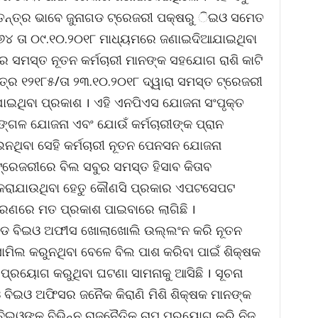
୍ୱତନ୍ତ୍ର ଭାବେ ଜୁନାଗଡ ଟ୍ରେଜରୀ ପକ୍ଷରୁ ିଇଓ ସମେତ
 ୨୬୪ ତା ୦୯.୧୦.୨୦୧୮ ମାଧ୍ୟମରେ ଜଣାଇଦିଆଯାଇଥିବା
 ସମସ୍ତ ନୂତନ କର୍ମଚାରୀ ମାନଙ୍କ ସହଯୋଗ ରାଶି କାଟି
ପତ୍ର ୧୨୧୮୫/ତା ୨୩.୧୦.୨୦୧୮ ଦ୍ୱାରା ସମସ୍ତ ଟ୍ରେଜରୀ
ଆଯାଇଥିବା ପ୍ରକାଶ । ଏହି ଏନପିଏସ ଯୋଜନା ସଂପୃକ୍ତ
ଙ୍ଗଳ ଯୋଜନା ଏବଂ ଯୋଉଁ କର୍ମଚାରୀଙ୍କ ପ୍ରାନ
ିବା ସେହି କର୍ମଚାରୀ ନୂତନ ପେନସନ ଯୋଜନା
୍ରେଜରୀରେ ବିଲ ସବୁର ସମସ୍ତ ହିସାବ କିତାବ
ରାଯାଉଥିବା ହେତୁ କୌଣସି ପ୍ରକାର ଏପଟସେପଟ
ାଧାରଣରେ ମତ ପ୍ରକାଶ ପାଇବାରେ ଲାଗିଛି ।
ୁନାଗଡ ବିଇଓ ଅଫୀସ ଖୋଲାଖୋଲି ଉଲ୍ଲଂନ କରି ନୂତନ
ମିଲ କରୁନଥିବା ବେଳେ ବିଲ ପାଶ କରିବା ପାଇଁ ଶିକ୍ଷକ
 ପ୍ରୟୋଗ କରୁଥିବା ଘଟଣା ସାମନାକୁ ଆସିଛି । ସୂଚନା
 ବିଇଓ ଅଫିସର ଜନୈକ କିରାଣି ମିଶି ଶିକ୍ଷକ ମାନଙ୍କ
 ବିଇଓଙ୍କୁ ବିଭିନ୍ନ ରାଜନୈତିକ ଚାପ ପ୍ରୟୋଗ କରି ନିଜ