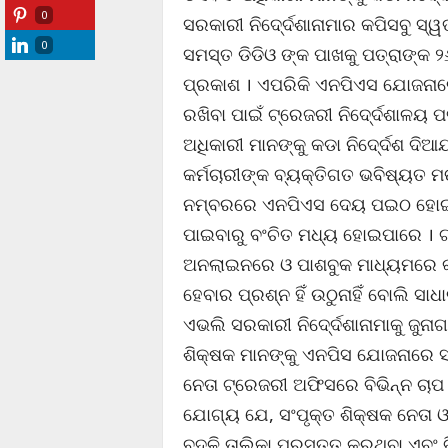
0
ସରକାରୀ ନିଦେ୍ର୍ଦଶାନାମାର କପିସବୁ ସ
0
ସମସ୍ତ ଡିଡିଓ ଙ୍କ ପାଖକୁ ପତ୍ରାଙ୍କ
ପ୍ରକାଶ । ଏପରିକି ଏନପିଏସ ଯୋଜନାରେ
ରଖିବା ପାଇଁ ଟ୍ରେଜରୀ ନିଦେ୍ର୍ଦଶାଳୟ 
ଅଧିକାରୀ ମାନଙ୍କୁ କଡା ନିଦେ୍ର୍ଦଶ ଦି
କର୍ମଚାରୀଙ୍କ ବ୍ୟକ୍ତିଗତ ଭବିଷ୍ୟତ ମ
ନମ୍ବରରେ ଏନପିଏସ ଦେୟ ପଇଠ ହୋଇନଥ
ପାଇବାରୁ ବଂଚିତ ମଧ୍ୟ ହୋଇପାରେ । ଟ
ଅନଲାଇନରେ ଓ ପାଶବୁକ ମାଧ୍ୟମରେ କ
ହେବାର ପ୍ରଶ୍ନ ହିଁ ଉଠୁନାହିଁ ବୋଲି ସ
ଏଭଲି ସରକାରୀ ନିଦେ୍ର୍ଦଶାନାମାକୁ ଜ
ଶିକ୍ଷକ ମାନଙ୍କୁ ଏନପିସ ଯୋଜନାରେ ସା
ନେତା ଟ୍ରେଜରୀ ଅଫିସରେ ବିଭିନ୍ନ ଚାପ
ଯୋଗ୍ୟ ଯେ, ସଂପୃକ୍ତ ଶିକ୍ଷକ ନେତା ଓ
ବଦଳି ତାଲିକା ପ୍ରସ୍ତୃତ କରୁଥିବା ଏବଂ