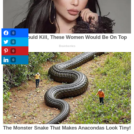
0
0
0
0