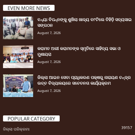
EVEN MORE NEWS
ବନ୍ୟା ବିପନ୍ନଙ୍କୁ ଶୁଖିଲା ଖାଦ୍ୟ ବାଂଟିଲେ ତିହିଡି଼ ସତ୍ୟସାଇ
ସଙ୍ଗଠନ
August 7, 2026
କରାମତ ଅଲୀ କରାମତଙ୍କ ସ୍ମୃତିରେ ସାହିତ୍ୟ ସଭା ଓ
ମୁଶାୟରା
August 7, 2026
ଜିଲ୍ଲା ଆଇନ ସେବା ପ୍ରାଧିକରଣ ପକ୍ଷରୁ ନାରାୟଣ ଚନ୍ଦ୍ର
ଉଚ୍ଚ ବିଦ୍ୟାଳୟରେ ସଚେତନତା କାର୍ଯ୍ୟକ୍ରମ
August 7, 2026
POPULAR CATEGORY
39157
ଜିଲ୍ଲା ପରିକ୍ରମା