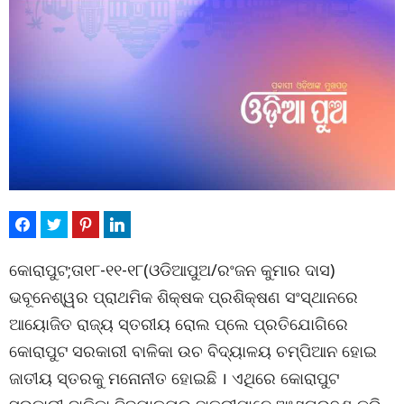
କୋରାପୁଟ;ତା୧୮-୧୧-୧୮(ଓଡିଆପୁଅ/ରଂଜନ କୁମାର ଦାସ)
ଭବୂନେଶ୍ୱର ପ୍ରାଥମିକ ଶିକ୍ଷକ ପ୍ରଶିକ୍ଷଣ ସଂସ୍ଥାନରେ
ଆୟୋଜିତ ରାଜ୍ୟ ସ୍ତରୀୟ ରୋଲ ପ୍ଲେ ପ୍ରତିଯୋଗିରେ
କୋରାପୁଟ ସରକାରୀ ବାଳିକା ଉଚ ବିଦ୍ୟାଳୟ ଚମ୍ପିଆନ ହୋଇ
ଜାତୀୟ ସ୍ତରକୁ ମନୋନୀତ ହୋଇଛି । ଏଥିରେ କୋରାପୁଟ