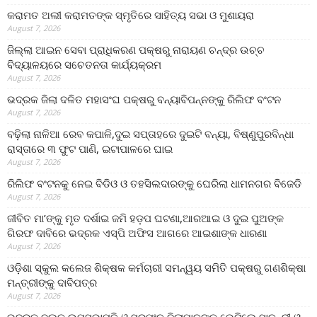
କରାମତ ଅଲୀ କରାମତଙ୍କ ସ୍ମୃତିରେ ସାହିତ୍ୟ ସଭା ଓ ମୁଶାୟରା
August 7, 2026
ଜିଲ୍ଲା ଆଇନ ସେବା ପ୍ରାଧିକରଣ ପକ୍ଷରୁ ନାରାୟଣ ଚନ୍ଦ୍ର ଉଚ୍ଚ
ବିଦ୍ୟାଳୟରେ ସଚେତନତା କାର୍ଯ୍ୟକ୍ରମ
August 7, 2026
ଭଦ୍ରକ ଜିଲା ଦଳିତ ମହାସଂଘ ପକ୍ଷରୁ ବନ୍ୟାବିପନ୍ନଙ୍କୁ ରିଲିଫ ବଂଟନ
August 7, 2026
ବଢ଼ିଲା ନାଳିଆ ରେବ କପାଳି,ଦୁଇ ସପ୍ତାହରେ ଦୁଇଟି ବନ୍ୟା, ବିଷ୍ଣୁପୁରବିନ୍ଧା
ରାସ୍ତାରେ ୩ ଫୁଟ ପାଣି, ଇଟାପାଳରେ ଘାଇ
August 7, 2026
ରିଲିଫ ବଂଟନକୁ ନେଇ ବିଡିଓ ଓ ତହସିଲଦାରଙ୍କୁ ଘେରିଲା ଧାମନଗର ବିଜେଡି
August 7, 2026
ଜୀବିତ ମା’ଙ୍କୁ ମୃତ ଦର୍ଶାଇ ଜମି ହଡ଼ପ ଘଟଣା,ଆରଆଇ ଓ ଦୁଇ ପୁଅଙ୍କ
ଗିରଫ ଦାବିରେ ଭଦ୍ରକ ଏସ୍‌ପି ଅଫିସ ଆଗରେ ଆଇଶାଙ୍କ ଧାରଣା
August 7, 2026
ଓଡ଼ିଶା ସ୍କୁଲ କଲେଜ ଶିକ୍ଷକ କର୍ମଚାରୀ ସମନ୍ୱୟ ସମିତି ପକ୍ଷରୁ ଗଣଶିକ୍ଷା
ମନ୍ତ୍ରୀଙ୍କୁ ଦାବିପତ୍ର
August 7, 2026