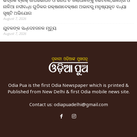
ଭଦ୍ରକ ବ୍ଲକ୍ ଉପସଭାପତି ଓ ସରପଂଚ ଜିଲାପାଳଙ୍କୁ ଭେଟିଲେ,ସାଳନ୍ଦୀ ଓ
ନାଳିଆ ନଦୀବନ୍ଧ ଗୁଡିକର ରକ୍ଷଣାବେକ୍ଷଣ ଅଭାବରୁ ମନୁଷ୍ୟକୃତ ବନ୍ୟା
ସୃଷ୍ଟି ଅଭିଯୋଗ
August 7, 2026
ଯୁବକଙ୍କ ସନ୍ଦେହଜନକ ମୃତ୍ୟୁ
August 7, 2026
Odia Pua is the first Odia Newspaper which is printed &
Published from New Delhi & first Odia mobile news site.
Contact us:
odiapuadelhi@gmail.com