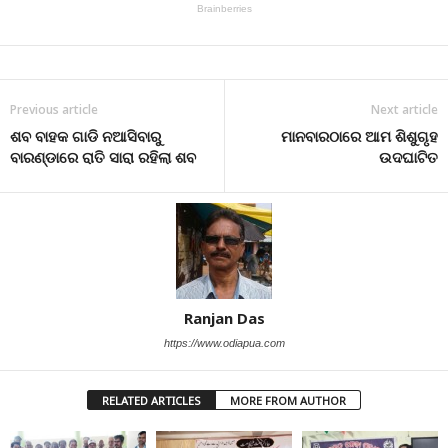
Previous article
Next article
ଶବ ବାହକ ଗାଡି ନଆସିବାରୁ
ମାନବାରଠାରେ ଆମ ଶିଶୁଗୃହ
ବାରଣ୍ଡାରେ ରାତି ସାରା ରହିଲା ଶବ
ଉଦଘାଟିତ
Ranjan Das
https://www.odiapua.com
RELATED ARTICLES
MORE FROM AUTHOR