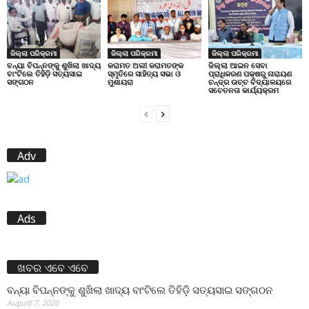
ଜିଲ୍ଲା ପରିକ୍ରମା
ଜିଲ୍ଲା ପରିକ୍ରମା
ଜିଲ୍ଲା ପରିକ୍ରମା
ବନ୍ୟା ବିପନ୍ନଙ୍କୁ ଶୁଖିଲା ଖାଦ୍ୟ
କରାମତ ଅଲୀ କରାମତଙ୍କ
ଜିଲ୍ଲା ଆଇନ ସେବା
ବାଂଟିଲେ ତିହିଡି଼ ସତ୍ୟସାଇ
ସ୍ମୃତିରେ ସାହିତ୍ୟ ସଭା ଓ
ପ୍ରାଧିକରଣ ପକ୍ଷରୁ ନାରାୟଣ
ସଙ୍ଗଠନ
ମୁଶାୟରା
ଚନ୍ଦ୍ର ଉଚ୍ଚ ବିଦ୍ୟାଳୟରେ
ସଚେତନତା କାର୍ଯ୍ୟକ୍ରମ
Adv
Ads
ଖବର ଏବେ ଏବେ
ବନ୍ୟା ବିପନ୍ନଙ୍କୁ ଶୁଖିଲା ଖାଦ୍ୟ ବାଂଟିଲେ ତିହିଡି଼ ସତ୍ୟସାଇ ସଙ୍ଗଠନ
August 7, 2026