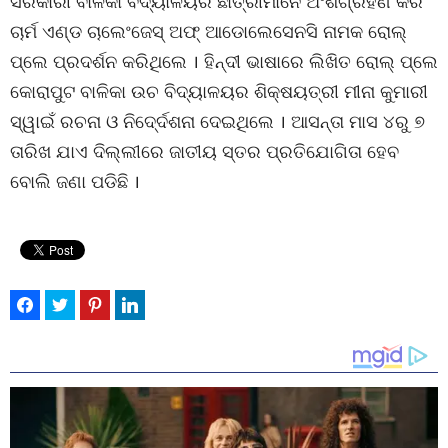
ସରକାରୀ ବାଳିକା ବିଦ୍ୟାଳୟର ଛାତ୍ରୀମାନେ ଅଂଶଗ୍ରହଣ କରି
ଚାର୍ମ ଏଣ୍ଡ ଚାଲେଂଜେସ୍ ଅଫ୍ ଆଡୋଲେସେନସି ନାମକ ରୋଲ୍
ପ୍ଲେ ପ୍ରଦର୍ଶନ କରିଥିଲେ । ହିନ୍ଦୀ ଭାଷାରେ ଲିଖିତ ରୋଲ୍ ପ୍ଲେ
କୋରାପୁଟ ବାଳିକା ଉଚ ବିଦ୍ୟାଳୟର ଶିକ୍ଷୟତ୍ରୀ ମୀନା କୁମାରୀ
ସ୍ୱାଇଁ ରଚନା ଓ ନିଦେ୍ର୍ଦଶନା ଦେଇଥିଲେ । ଆସନ୍ତା ମାସ ୪ରୁ ୭
ତାରିଖ ଯାଏ ଦିଲ୍ଲୀରେ ଜାତୀୟ ସ୍ତର ପ୍ରତିଯୋଗିତା ହେବ
ବୋଲି ଜଣା ପଡିଛି ।