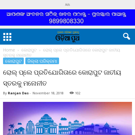
Ads
Home
କୋରାପୁଟ
ରୋଲ୍ ପ୍ଲେ ପ୍ରତିଯୋଗିତାରେ କୋରାପୁଟ ଜାତୀୟ
ସ୍ତରକୁ ମନୋନୀତ
କୋରାପୁଟ
ଜିଲ୍ଲା ପରିକ୍ରମା
ରୋଲ୍ ପ୍ଲେ ପ୍ରତିଯୋଗିତାରେ କୋରାପୁଟ ଜାତୀୟ
ସ୍ତରକୁ ମନୋନୀତ
By
Ranjan Das
-
November 18, 2018
102