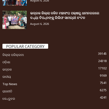
August 6, 2026
ଭଦ୍ରକ ଜିଲ୍ଲା ଦଳିତ ମହାସଂଘ ପକ୍ଷରୁ ଧାମନଗରରେ
ବନ୍ୟା ବିପନ୍ନଙ୍କୁ ରିଲିଫ ସାମଗ୍ରୀ ବଂଟନ
August 6, 2026
POPULAR CATEGORY
39145
ଜିଲ୍ଲା ପରିକ୍ରମା
24318
ଓଡ଼ିଶା
17102
ଭଦ୍ରକ
9169
ଜାତୀୟ
7541
Top News
6275
ରାଜନୀତି
4241
କେନ୍ଦୁଝର