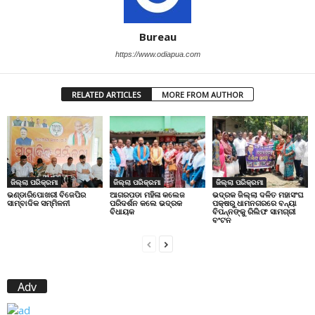
Bureau
https://www.odiapua.com
RELATED ARTICLES
MORE FROM AUTHOR
ଜିଲ୍ଲା ପରିକ୍ରମା
ଜିଲ୍ଲା ପରିକ୍ରମା
ଜିଲ୍ଲା ପରିକ୍ରମା
ଭଣ୍ଡାରିପୋଖରୀ ବିଜେପିର
ଆଗରପଡା ମହିଳା କଲେଜ
ଭଦ୍ରକ ଜିଲ୍ଲା ଦଳିତ ମହାସଂଘ
ସାମ୍ବାଦିକ ସମ୍ମିଳନୀ
ପରିଦର୍ଶନ କଲେ ଭଦ୍ରକ
ପକ୍ଷରୁ ଧାମନଗରରେ ବନ୍ୟା
ବିଧାୟକ
ବିପନ୍ନଙ୍କୁ ରିଲିଫ ସାମଗ୍ରୀ
ବଂଟନ
Adv