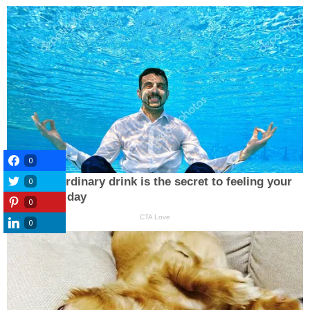
0
0
0
0