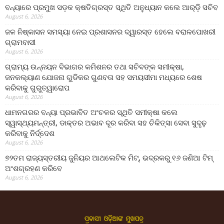
ବନ୍ୟାରେ ପ୍ରମୁଖ ସଡ଼କ କ୍ଷତିଗ୍ରସ୍ତ ସ୍ଥିତି ଅନୁଧ୍ୟାନ କଲେ ଆର୍‌ଡ଼ି ସଚିବ
August 6, 2026
ଜଳ ନିଷ୍କାସନ ସମସ୍ୟା ନେଇ ପ୍ରଶାସନର ଦ୍ୱାରସ୍ତ ହେଲେ ବରାଳପୋଖରୀ
ଗ୍ରାମବାସୀ
August 6, 2026
ଗ୍ରାମ୍ୟ ଉନ୍ନୟନ ବିଭାଗର କମିଶନର ତଥା ସଚିବଙ୍କ ସମୀକ୍ଷା,
ଜନକଲ୍ୟାଣ ଯୋଜନା ଗୁଡିକର ଗୁଣବତା ସହ ସମୟସୀମା ମଧ୍ୟରେ ଶେଷ
କରିବାକୁ ଗୁରୁତ୍ୱାରୋପ
August 6, 2026
ଧାମନଗରର ବନ୍ୟା ପ୍ରଭାବିତ ଅଂଚଳର ସ୍ଥିତି ସମୀକ୍ଷା କଲେ
ସ୍ୱାସ୍ଥ୍ୟମନ୍ତ୍ରୀ, ଡାକ୍ତର ଅଭାବ ଦୂର କରିବା ସହ ଚିକିତ୍ସା ସେବା ସୁଦୃଢ଼
କରିବାକୁ ନିର୍ଦ୍ଦେଶ
August 6, 2026
୭୨ତମ ରାଜ୍ୟସ୍ତରୀୟ ଜୁନିୟର ଆଥଲେଟିକ ମିଟ୍‌, ଭଦ୍ରକରୁ ୧୬ ଜଣିଆ ଟିମ୍
ଅଂଶଗ୍ରହଣ କରିବେ
August 6, 2026