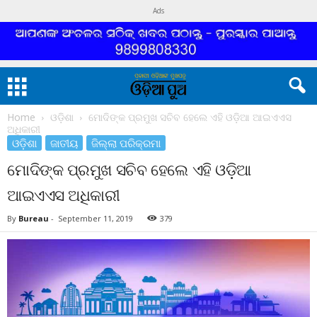
Ads
Home
ଓଡ଼ିଶା
ମୋଦିଙ୍କ ପ୍ରମୁଖ ସଚିବ ହେଲେ ଏହି ଓଡ଼ିଆ ଆଇଏଏସ
ଅଧିକାରୀ
ଓଡ଼ିଶା
ଜାତୀୟ
ଜିଲ୍ଲା ପରିକ୍ରମା
ମୋଦିଙ୍କ ପ୍ରମୁଖ ସଚିବ ହେଲେ ଏହି ଓଡ଼ିଆ
ଆଇଏଏସ ଅଧିକାରୀ
By
Bureau
-
September 11, 2019
379