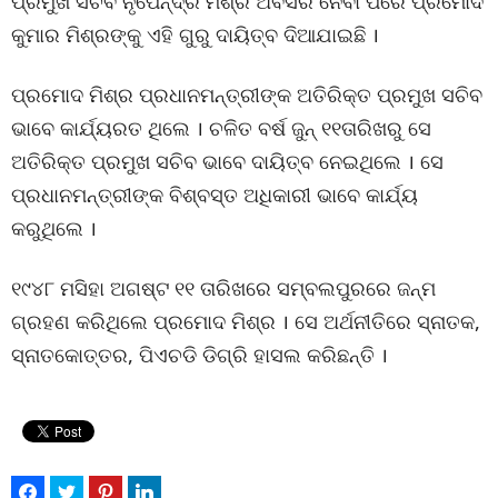
ପ୍ରମୁଖ ସଚିବ ନୃପେନ୍ଦ୍ର ମିଶ୍ର ଅବସର ନେବା ପରେ ପ୍ରମୋଦ
କୁମାର ମିଶ୍ରଙ୍କୁ ଏହି ଗୁରୁ ଦାୟିତ୍ବ ଦିଆଯାଇଛି ।
ପ୍ରମୋଦ ମିଶ୍ର ପ୍ରଧାନମନ୍ତ୍ରୀଙ୍କ ଅତିରିକ୍ତ ପ୍ରମୁଖ ସଚିବ
ଭାବେ କାର୍ଯ୍ୟରତ ଥିଲେ । ଚଳିତ ବର୍ଷ ଜୁନ୍ ୧୧ତାରିଖରୁ ସେ
ଅତିରିକ୍ତ ପ୍ରମୁଖ ସଚିବ ଭାବେ ଦାୟିତ୍ବ ନେଇଥିଲେ । ସେ
ପ୍ରଧାନମନ୍ତ୍ରୀଙ୍କ ବିଶ୍ବସ୍ତ ଅଧିକାରୀ ଭାବେ କାର୍ଯ୍ୟ
କରୁଥିଲେ ।
୧୯୪୮ ମସିହା ଅଗଷ୍ଟ ୧୧ ତାରିଖରେ ସମ୍ବଲପୁରରେ ଜନ୍ମ
ଗ୍ରହଣ କରିଥିଲେ ପ୍ରମୋଦ ମିଶ୍ର । ସେ ଅର୍ଥନୀତିରେ ସ୍ନାତକ,
ସ୍ନାତକୋତ୍ତର, ପିଏଚଡି ଡିଗ୍ରି ହାସଲ କରିଛନ୍ତି ।