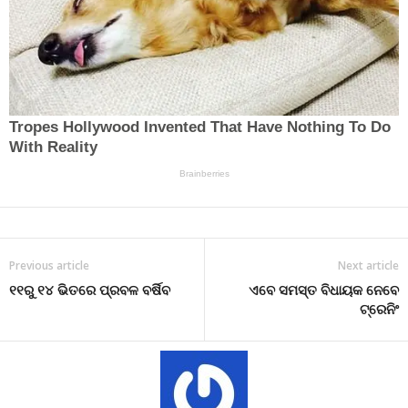
Previous article
Next article
୧୧ରୁ ୧୪ ଭିତରେ ପ୍ରବଳ ବର୍ଷିବ
ଏବେ ସମସ୍ତ ବିଧାୟକ ନେବେ
ଟ୍ରେନିଂ