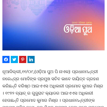
ନୂଆଦିଲ୍ଲୀ,୧୧/୦୯,(ଓଡ଼ିଆ ପୁଅ ପି ନାଏକ): ପ୍ରଧାନମନ୍ତ୍ରୀ
ନରେନ୍ଦ୍ର ମୋଦିଙ୍କ ପ୍ରମୁଖ ସଚିବ ଭାବେ ଦାୟିତ୍ବ ଗ୍ରହଣ
କରିଛନ୍ତି ବରିଷ୍ଠ ଆଇଏଏସ ଅଧିକାରୀ ପ୍ରମୋଦ କୁମାର ମିଶ୍ର
। ୧୯୭୨ ବ୍ୟାଚ୍ ର ଗୁଜୁରାଟ କ୍ୟାଡର ଆଇଏଏସ ଅଧିକାରୀ
ହେଉଛନ୍ତି ପ୍ରମୋଦ କୁମାର ମିଶ୍ର । ପ୍ରଧାନମନ୍ତ୍ରୀଙ୍କ