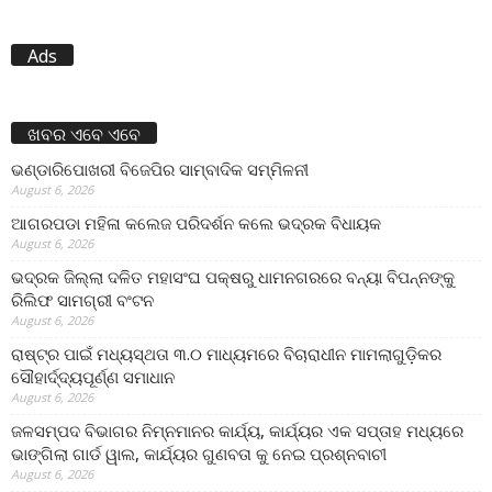
Ads
ଖବର ଏବେ ଏବେ
ଭଣ୍ଡାରିପୋଖରୀ ବିଜେପିର ସାମ୍ବାଦିକ ସମ୍ମିଳନୀ
August 6, 2026
ଆଗରପଡା ମହିଳା କଲେଜ ପରିଦର୍ଶନ କଲେ ଭଦ୍ରକ ବିଧାୟକ
August 6, 2026
ଭଦ୍ରକ ଜିଲ୍ଲା ଦଳିତ ମହାସଂଘ ପକ୍ଷରୁ ଧାମନଗରରେ ବନ୍ୟା ବିପନ୍ନଙ୍କୁ
ରିଲିଫ ସାମଗ୍ରୀ ବଂଟନ
August 6, 2026
ରାଷ୍ଟ୍ର ପାଇଁ ମଧ୍ୟସ୍ଥତା ୩.୦ ମାଧ୍ୟମରେ ବିଚାରାଧୀନ ମାମଲାଗୁଡ଼ିକର
ସୌହାର୍ଦ୍ଦ୍ୟପୂର୍ଣ୍ଣ ସମାଧାନ
August 6, 2026
ଜଳସମ୍ପଦ ବିଭାଗର ନିମ୍ନମାନର କାର୍ଯ୍ୟ, କାର୍ଯ୍ୟର ଏକ ସପ୍ତାହ ମଧ୍ୟରେ
ଭାଙ୍ଗିଲା ଗାର୍ଡ ୱାଲ, କାର୍ଯ୍ୟର ଗୁଣବତା କୁ ନେଇ ପ୍ରଶ୍ନବାଚୀ
August 6, 2026