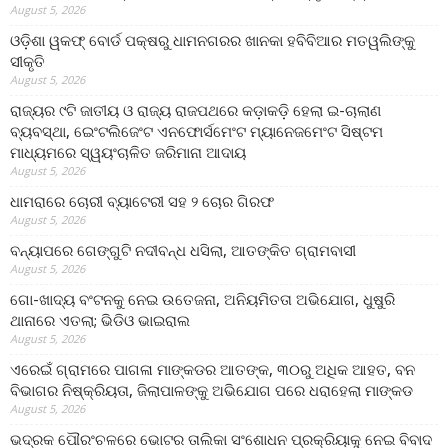
August 5, 2026
ଓଡ଼ିଶା ୱକଫ୍ ବୋର୍ଡ ପକ୍ଷରୁ ଧାମନଗରର ଖାନକା ହବିବିଆର ମତୱଲିଙ୍କୁ
ସୀକୃତି
August 5, 2026
ରାଜ୍ୟର ୯ଟି ଜାତୀୟ ଓ ରାଜ୍ୟ ରାଜପଥରେ କଡ଼ାକଡ଼ି ହେଲା ଇ-ଚାଲାଣ
ବ୍ୟବସ୍ଥା, ଇେଂଟଲିଜେଂଟ ଏନଫୋର୍ସମେଂଟ ମ୍ୟାନେଜମେଂଟ ସିଷ୍ଟମ
ମାଧ୍ୟମରେ ସ୍ୱୟଂଚାଳିତ ଜରିମାନା ଆଦାୟ
August 5, 2026
ଧାମରାରେ ଚୋରୀ ବ୍ୟାଟେରୀ ସହ ୨ ଚୋର ଗିରଫ
August 5, 2026
ବନ୍ୟାପରେ ଗେଙ୍ଗୁଟି ନଦୀବନ୍ଧ ଧସିଲା, ଆତଙ୍କିତ ଗ୍ରାମବାସୀ
August 5, 2026
ଗୋ-ଖାଦ୍ୟ ବଂଟନକୁ ନେଇ ଉତେଜନା, ଅନିୟମିତତା ଅଭିଯୋଗ, ଧୁଷୁରି
ଥାନାରେ ଏତଲା; ଭିଡିଓ ଭାଇରାଲ
August 5, 2026
ଏରେଇଁ ଗ୍ରାମରେ ପାଗଳା ମାଙ୍କଡର ଆତଙ୍କ, ୩୦ରୁ ଅଧିକ ଆହତ, ବନ
ବିଭାଗର ନିଷ୍କ୍ରିୟତା, ଜିଲାପାଳଙ୍କୁ ଅଭିଯୋଗ ପରେ ଧରାହେଲା ମାଙ୍କଡ
August 5, 2026
ଭଦ୍ରକ ପୌରଂଚଳରେ ଭୋଟର ତାଲିକା ସଂଶୋଧନ ପ୍ରକ୍ରିୟାକୁ ନେଇ ବିବାଦ