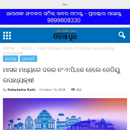
Ads
Home
ଜାତୀୟ
ମାସକ ମଧ୍ୟରେ ଦଳର ନଂ-୨:ପି.କେ ହେଲେ ଜେଡିୟୁ
ଉପାଧ୍ୟକ୍ଷ!
ଜାତୀୟ
ରାଜନୀତି
ମାସକ ମଧ୍ୟରେ ଦଳର ନଂ-୨:ପି.କେ ହେଲେ ଜେଡିୟୁ
ଉପାଧ୍ୟକ୍ଷ!
By
Debadatta Rath
-
October 16, 2018
662