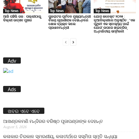
Top News
Top News
Top News
ଆଜି ପହିଲି ରଜ : ପଲ୍ଲୀଠାରୁ
ଗୁଜରାଟର ପୂର୍ବତନ ମୁଖ୍ୟମନ୍ତ୍ରୀ
ଯୋଗ କନେକ୍ଟ ୨୦୨୫ :
ଦିଲ୍ଲୀ ଉତ୍ସବ ମୁଖର
ବିଜୟ ରୂପାଣୀଙ୍କ ଦେହାନ୍ତରେ
ନୂଆଦିଲ୍ଲୀରେ ଅନୁଷ୍ଠିତ : ‘ଏକ
ଶୋକ ବ୍ୟକ୍ତ କଲେ
ପୃଥିବୀ ଏକ ସ୍ବାସ୍ଥ୍ୟ ପାଇଁ
ପ୍ରଧାନମନ୍ତ୍ରୀ
ଯୋଗ’ ଉପରେ ହାଇବ୍ରିଡ୍
ଅନ୍ତର୍ଜାତୀୟ ସମ୍ମିଳନୀ
Adv
Ads
ଖବର ଏବେ ଏବେ
ଆଖଣ୍ଡଳମଣି ମନ୍ଦିରର ବରିଷ୍ଠ ପୂଜାପଣ୍ଡାଙ୍କ ଦେହାନ୍ତ
August 5, 2026
କଳାକାର ଚିରକାଳ ସ୍ମରଣୀୟ, କଳାତୀର୍ଥରେ ସସ୍ମିତା ସ୍ମୃତି ସନ୍ଧ୍ୟା