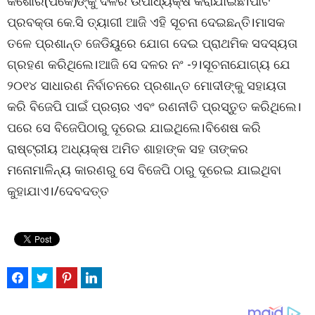
କିଶୋର(ପିକେ)ଙ୍କୁ ଦଳର ଉପାଧ୍ୟକ୍ଷ କରାଯାଇଛି।ପାର୍ଟି
ପ୍ରବକ୍ତା କେ.ସି ତ୍ୟାଗୀ ଆଜି ଏହି ସୂଚନା ଦେଇଛନ୍ତି।ମାସକ
ତଳେ ପ୍ରଶାନ୍ତ ଜେଡିୟୁରେ ଯୋଗ ଦେଇ ପ୍ରାଥମିକ ସଦସ୍ୟତା
ଗ୍ରହଣ କରିଥିଲେ।ଆଜି ସେ ଦଳର ନଂ -୨।ସୂଚନାଯୋଗ୍ୟ ଯେ
୨୦୧୪ ସାଧାରଣ ନିର୍ବାଚନରେ ପ୍ରଶାନ୍ତ ମୋଦୀଙ୍କୁ ସହାୟତା
କରି ବିଜେପି ପାଇଁ ପ୍ରଚାର ଏବଂ ରଣନୀତି ପ୍ରସ୍ତୁତ କରିଥିଲେ।
ପରେ ସେ ବିଜେପିଠାରୁ ଦୂରେଇ ଯାଇଥିଲେ।ବିଶେଷ କରି
ରାଷ୍ଟ୍ରୀୟ ଅଧ୍ୟକ୍ଷ ଅମିତ ଶାହାଙ୍କ ସହ ତାଙ୍କର
ମନୋମାଳିନ୍ୟ କାରଣରୁ ସେ ବିଜେପି ଠାରୁ ଦୂରେଇ ଯାଇଥିବା
କୁହାଯାଏ।/ଦେବଦତ୍ତ