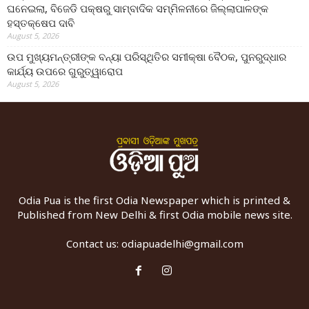
ଘନେଇଲା, ବିଜେଡି ପକ୍ଷରୁ ସାମ୍ବାଦିକ ସମ୍ମିଳନୀରେ ଜିଲ୍ଲାପାଳଙ୍କ
ହସ୍ତକ୍ଷେପ ଦାବି
August 5, 2026
ଉପ ମୁଖ୍ୟମନ୍ତ୍ରୀଙ୍କ ବନ୍ୟା ପରିସ୍ଥିତିର ସମୀକ୍ଷା ବୈଠକ, ପୁନରୁଦ୍ଧାର
କାର୍ଯ୍ୟ ଉପରେ ଗୁରୁତ୍ୱାରୋପ
August 5, 2026
Odia Pua is the first Odia Newspaper which is printed &
Published from New Delhi & first Odia mobile news site.
Contact us:
odiapuadelhi@gmail.com