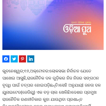
ଭୁବନେଶ୍ୱର;୧୬,ଅକ୍ଟୋବର:ଲୋକସଭା ନିର୍ବାଚନ ଯେତେ
ପାଖେଇ ଆସୁଛି,ରାଜନୈତିକ ଦଳ ଗୁଡ଼ିକର ନିଜ ନିଜର ସଙ୍ଗଠନ
ବୃଦ୍ଧି ପାଇଁ ତତ୍ପର ହୋଇପଡ଼ିଛନ୍ତି।ସେହି ଅନୁଯାୟୀ ଜନତା ଦଳ
ୟୁନାଇଟେଡ(ଜେଡିୟୁ) ଏକ ବଡ଼ ଚାଲ ଖେଳିଛି।ଦେଶର ପ୍ରମୁଖ
ରାଜନୈତିକ ରଣନୀତିକାର କୁହା ଯାଉଥିବା ପ୍ରଶାନ୍ତ