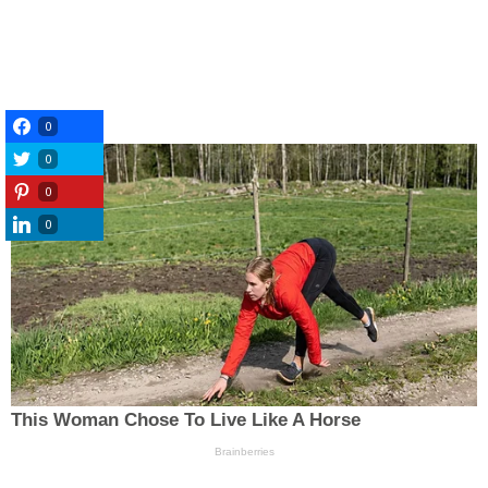
0
0
0
0