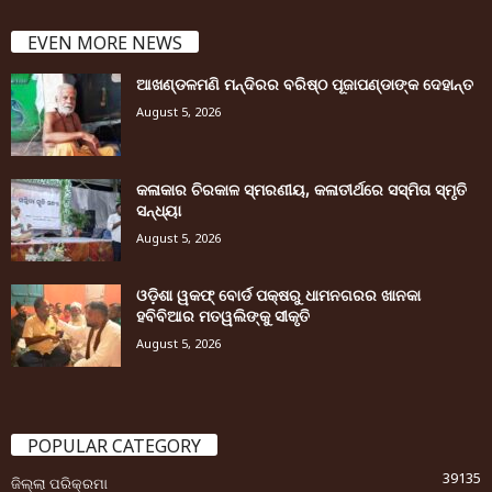
EVEN MORE NEWS
ଆଖଣ୍ଡଳମଣି ମନ୍ଦିରର ବରିଷ୍ଠ ପୂଜାପଣ୍ଡାଙ୍କ ଦେହାନ୍ତ
August 5, 2026
କଳାକାର ଚିରକାଳ ସ୍ମରଣୀୟ, କଳାତୀର୍ଥରେ ସସ୍ମିତା ସ୍ମୃତି
ସନ୍ଧ୍ୟା
August 5, 2026
ଓଡ଼ିଶା ୱକଫ୍ ବୋର୍ଡ ପକ୍ଷରୁ ଧାମନଗରର ଖାନକା
ହବିବିଆର ମତୱଲିଙ୍କୁ ସୀକୃତି
August 5, 2026
POPULAR CATEGORY
39135
ଜିଲ୍ଲା ପରିକ୍ରମା