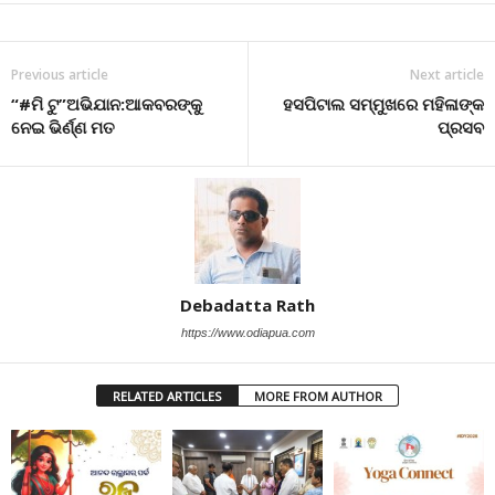
Previous article
Next article
“#ମି ଟୁ”ଅଭିଯାନ:ଆକବରଙ୍କୁ
ହସପିଟାଲ ସମ୍ମୁଖରେ ମହିଳାଙ୍କ
ନେଇ ଭିର୍ଣ୍ଣ ମତ
ପ୍ରସବ
Debadatta Rath
https://www.odiapua.com
RELATED ARTICLES
MORE FROM AUTHOR