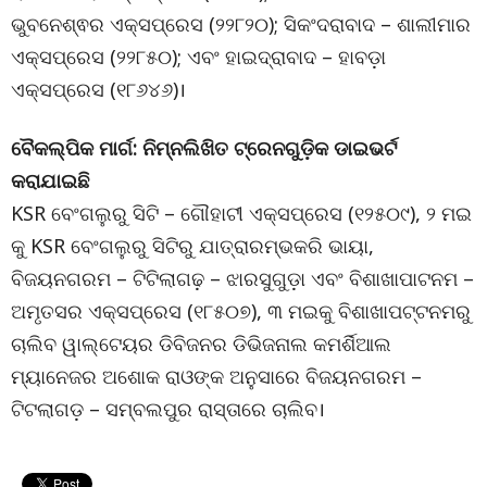
ଭୁବନେଶ୍ଵର ଏକ୍ସପ୍ରେସ (୨୨୮୨୦); ସିକଂଦରାବାଦ – ଶାଲୀମାର
ଏକ୍ସପ୍ରେସ (୨୨୮୫୦); ଏବଂ ହାଇଦ୍ରାବାଦ – ହାବଡ଼ା
ଏକ୍ସପ୍ରେସ (୧୮୬୪୬)।
ବୈକଲ୍ପିକ ମାର୍ଗ: ନିମ୍ନଲିଖିତ ଟ୍ରେନଗୁଡ଼ିକ ଡାଇଭର୍ଟ
କରାଯାଇଛି
KSR ବେଂଗଲୁରୁ ସିଟି – ଗୌହାଟୀ ଏକ୍ସପ୍ରେସ (୧୨୫୦୯), ୨ ମଇ
କୁ KSR ବେଂଗଲୁରୁ ସିଟିରୁ ଯାତ୍ରାରମ୍ଭକରି ଭାୟା,
ବିଜୟନଗରମ – ଟିଟିଲାଗଢ଼ – ଝାରସୁଗୁଡ଼ା ଏବଂ ବିଶାଖାପାଟନମ –
ଅମୃତସର ଏକ୍ସପ୍ରେସ (୧୮୫୦୭), ୩ ମଇକୁ ବିଶାଖାପଟ୍ଟନମରୁ
ଚାଲିବ ୱାଲ୍ଟେୟର ଡିବିଜନର ଡିଭିଜନାଲ କମର୍ଶିଆଲ
ମ୍ୟାନେଜର ଅଶୋକ ରାଓଙ୍କ ଅନୁସାରେ ବିଜୟନଗରମ –
ଟିଟଲାଗଡ଼ – ସମ୍ବଲପୁର ରାସ୍ତାରେ ଚାଲିବ।