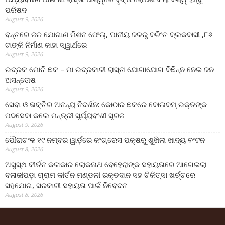
ପରିଷଦ
August 9, 2026
ବନ୍ତରେ ଜଳ ଯୋଗାଣ ମିଶନ ଫେଲ୍‌, ପାନୀୟ ଜଳରୁ ବଚିଂତ ବ୍ଲକବାସୀ ,୮୬
ଟାଙ୍କି ନିର୍ମାଣ କାହା ସ୍ୱାର୍ଥରେ
August 9, 2026
ଭଦ୍ରକ ମୋଚି ଛକ – ମା ଭଦ୍ରକାଳୀ ରାସ୍ତା ଯୋଗାଯୋଗ ବିଛିନ୍ନ ନେଇ ଜନ
ଅସନ୍ତୋଷ
August 9, 2026
ସେବା ଓ ଭକ୍ତିର ଅନନ୍ୟ ନିଦର୍ଶନ: କୋଠାର ଛକରେ ବୋଲବମ୍ ଭକ୍ତଙ୍କ
ପଦସେବା କଲେ ମନ୍ତ୍ରୀ ସୂର୍ଯ୍ୟବଂଶୀ ସୂରଜ
August 9, 2026
ପୌରାଚଂଳ ୧୯ ନମ୍ବର ୱାର୍ଡ଼ରେ କଂଗ୍ରେସ ପକ୍ଷରୁ ଶୁଖିଲା ଖାଦ୍ୟ ବଂଟନ
August 8, 2026
ଅସୁସ୍ଥ କୀର୍ତନ କଳାକାର ଲୋକନାଥ ବେହେରାଙ୍କ ସହାୟତାରେ ଆଗେଇଲା
ବଳାଜୀପଡ଼ା ଗ୍ରାମ କୀର୍ତନ ମଣ୍ଡଳୀ ରକ୍ତଦାନ ସହ ଚିକିତ୍ସା ଖର୍ଚ୍ଚରେ
ସହଯୋଗ, ସରକାରୀ ସହାୟତା ପାଇଁ ନିବେଦନ
August 8, 2026