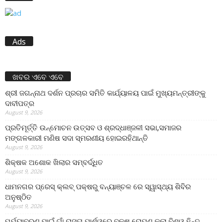
Ads
ଖବର ଏବେ ଏବେ
ଶ୍ରୀ ଜଗନ୍ନାଥ ଦର୍ଶନ ପ୍ରଚାର ସମିତି କାର୍ଯ୍ୟାଳୟ ପାଇଁ ମୁଖ୍ୟମନ୍ତ୍ରୀଙ୍କୁ
ଦାବୀପତ୍ର
August 9, 2026
ପ୍ରତିମୂର୍ତ୍ତି ଉନ୍ମୋଚନ ଉତ୍ସବ ଓ ଶ୍ରଦ୍ଧାଞ୍ଜଳୀ ସଭା,ସମାଜର
ମଙ୍ଗଳକାରୀ ମଣିଷ ସଦା ସ୍ମରଣୀୟ ହୋଇରହିଥାନ୍ତି
August 9, 2026
ଶିକ୍ଷକ ଅଶୋକ ଖିଲାର ସମ୍ବର୍ଦ୍ଧିତ
August 9, 2026
ଧାମନଗର ପ୍ରେସ୍ କ୍ଲବ୍ ପକ୍ଷରୁ ବନ୍ୟାଞ୍ଚଳ ରେ ସ୍ୱାସ୍ଥ୍ୟ ଶିବିର
ଅନୁଷ୍ଠିତ
August 9, 2026
ପର୍ଯ୍ୟାବରଣ ପାଇଁ ଗାଁ ରାସ୍ତା ପାର୍ଶ୍ୱରେ ବୃକ୍ଷ ରୋପଣ କଲା ବିଶ୍ୱ ହିନ୍ଦୁ