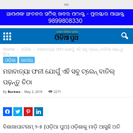
Ads
Home
ଓଡ଼ିଶା
ମହାବାତ୍ୟା ଫନୀ ଯୋଗୁଁ ଏହି ସବୁ ଟ୍ରେନ୍ ବାତିଲ୍ ପଢ଼ନ୍ତୁ
ଚିଠା
ଓଡ଼ିଶା
ଜାତୀୟ
ମହାବାତ୍ୟା ଫନୀ ଯୋଗୁଁ ଏହି ସବୁ ଟ୍ରେନ୍ ବାତିଲ୍
ପଢ଼ନ୍ତୁ ଚିଠା
By
Bureau
-
May 2, 2019
2271
ବିଶାଖାପାଟନାମ୍ ୨-୫ (ଓଡ଼ିଆ ପୁଅ) ଓଡ଼ିଶାକୁ ମାଡ଼ି ଆସୁଛି ଅତି