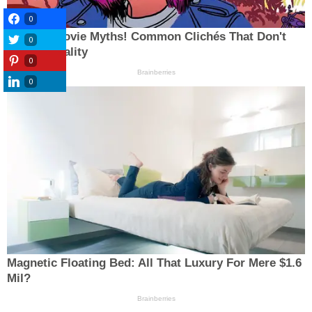
0
0
0
0