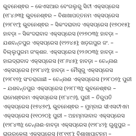
ଭୁବନେଶ୍ଵର – କେଏସଆର ବେଂଗଲୁରୁ ସିଟୀ ଏକ୍ସପ୍ରେସ
(୧୮୪୬୩); ଭୁବନେଶ୍ଵର – ବିଶାଖାପତ୍ତନମ ଏକ୍ସପ୍ରେସ
(୨୨୮୧୯); ଭୁବନେଶ୍ଵର – ସିକଂଦରାବାଦ ଏକ୍ସପ୍ରେସ (୧୭୦୧୫);
ହାବଡ଼ା – ସିକଂଦରାବାଦ ଏକ୍ସପ୍ରେସ (୧୨୭୦୩); ହାବଡ଼ା –
ଯଶବନ୍ତପୁର ଏକ୍ସପ୍ରେସ (୧୨୨୪୫); ଖଡ଼ଗପୁର ଜଂ. –
ବିଲ୍ଲୁପୁରମ ଜଂକ୍ଶନ. ଏକ୍ସପ୍ରେସ (୨୨୬୦୩); ହାବଡ଼ା –
ହାଇଦ୍ରାବାଦ ଏକ୍ସପ୍ରେସ (୧୮୬୪୫); ହାବଡ଼ା – ଚେନ୍ନାଈ
ଏକ୍ସପ୍ରେସ (୧୨୮୪୧); ହାବଡ଼ା – ମୈସୂରୁ ଏକ୍ସପ୍ରେସ
(୨୨୮୧୭); ସଂତରାଗାଛୀ – ଚେନ୍ନାଈ ଏକ୍ସପ୍ରେସ (୨୨୮୦୭); ପୁରୀ
– ଯଶବନ୍ତପୁର ଏକ୍ସପ୍ରେସ (୨୨୮୮୩); ଭୁବନେଶ୍ଵର –
ରାମେଶ୍ଵରମ ଏକ୍ସପ୍ରେସ (୧୮୪୯୬), ପୁରୀ – ତିରୁପତି
ଏକ୍ସପ୍ରେସ (୧୭୪୭୯), ଭୁବନେଶ୍ଵର – ମୁମ୍ବାଇ ସୀଏସଟୀଏମ
ଏକ୍ସପ୍ରେସ (୧୧୦୨୦); ପୁରୀ – ଅହମ୍ମଦାବାଦ ଏକ୍ସପ୍ରେସ
(୧୨୮୪୩); ଚେନ୍ନାଈ-ହାବଡ଼ା ଏକ୍ସପ୍ରେସ (୧୨୮୪୨); ଗୁଣୁପୁର –
ରାଉରକେଲା ଏକ୍ସପ୍ରେସ (୧୮୧୧୮); ବିଶାଖାପାଟନମ –