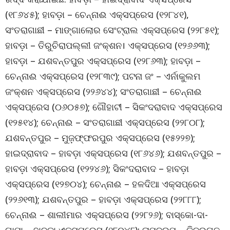
(୧୮୬୪୫); ହାବଡ଼ା – ଚେନ୍ନାଈ ଏକ୍ସପ୍ରେସ (୧୨୮୪୧),
ସଂତରାଗାଛୀ – ମାଙ୍ଗାଲୋର ସେଂଟ୍ରାଲ ଏକ୍ସପ୍ରେସ (୨୨୮୫୧);
ହାବଡ଼ା – ତିରୁଚିରାପଲ୍ଲୀ ଜଂକ୍ଶନ। ଏକ୍ସପ୍ରେସ (୧୨୬୬୩);
ହାବଡ଼ା – ଯଶବନ୍ତପୁର ଏକ୍ସପ୍ରେସ (୧୨୮୬୩); ହାବଡ଼ା –
ଚେନ୍ନାଈ ଏକ୍ସପ୍ରେସ (୧୨୮୩୯); ପଟନା ଜଂ – ଏର୍ନାକୁଲମ
ଜଂକ୍ଶନ ଏକ୍ସପ୍ରେସ (୨୨୬୪୪); ସଂତରାଗାଛୀ – ଚେନ୍ନାଈ
ଏକ୍ସପ୍ରେସ (୦୬୦୫୭); ଗୌହାଟୀ – ସିକଂଦରାବାଦ ଏକ୍ସପ୍ରେସ
(୧୨୫୧୪); ଚେନ୍ନାଈ – ସଂତରାଗାଛୀ ଏକ୍ସପ୍ରେସ (୨୨୮୦୮);
ଯଶବନ୍ତପୁର – ମୁଜ଼ଫ୍ଫରପୁର ଏକ୍ସପ୍ରେସ (୧୫୨୨୭);
ହାଇଦ୍ରାବାଦ – ହାବଡ଼ା ଏକ୍ସପ୍ରେସ (୧୮୬୪୬); ଯଶବନ୍ତପୁର –
ହାବଡ଼ା ଏକ୍ସପ୍ରେସ (୧୨୨୪୬); ସିକଂଦରାବାଦ – ହାବଡ଼ା
ଏକ୍ସପ୍ରେସ (୧୨୭୦୪); ଚେନ୍ନାଈ – ହଳଦିଆ ଏକ୍ସପ୍ରେସ
(୨୨୬୧୩); ଯଶବନ୍ତପୁର – ହାବଡ଼ା ଏକ୍ସପ୍ରେସ (୨୨୮୮୮);
ଚେନ୍ନାଈ – ଶାଲୀମାର ଏକ୍ସପ୍ରେସ (୨୨୮୨୬); ବାସ୍କୋ-ଦା-