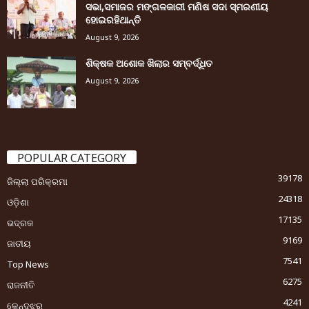
ସଭା,ସମାଜର ମଙ୍ଗଳକାରୀ ମଣିଷ ସଦା ସ୍ମରଣୀୟ
ହୋଇରହିଥାନ୍ତି
August 9, 2026
ଶିକ୍ଷକ ଅଶୋକ ଖିଲାର ସମ୍ବର୍ଦ୍ଧିତ
August 9, 2026
POPULAR CATEGORY
39178
ଜିଲ୍ଲା ପରିକ୍ରମା
24318
ଓଡ଼ିଶା
17135
ଭଦ୍ରକ
9169
ଜାତୀୟ
7541
Top News
6275
ରାଜନୀତି
4241
କେନ୍ଦୁଝର