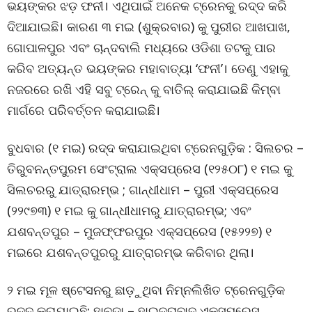
ଭୟଙ୍କର ଝଡ଼ ଫନୀ। ଏଥିପାଇଁ ଅନେକ ଟ୍ରେନକୁ ରଦ୍ଦ କରି
ଦିଆଯାଇଛି। କାରଣ ୩ ମଇ (ଶୁକ୍ରବାର) କୁ ପୁରୀର ଆଖପାଖ,
ଗୋପାଳପୁର ଏବଂ ଚାନ୍ଦବାଲି ମଧ୍ୟରେ ଓଡିଶା ତଟକୁ ପାର
କରିବ ଅତ୍ୟନ୍ତ ଭୟଙ୍କର ମହାବାତ୍ୟା ‘ଫନୀ’। ତେଣୁ ଏହାକୁ
ନଜରରେ ରଖି ଏହି ସବୁ ଟ୍ରେନ୍ କୁ ବାତିଲ୍ କରାଯାଇଛି କିମ୍ବା
ମାର୍ଗରେ ପରିବର୍ତ୍ତନ କରାଯାଇଛି।
ବୁଧବାର (୧ ମଇ) ରଦ୍ଦ କରାଯାଇଥିବା ଟ୍ରେନଗୁଡ଼ିକ : ସିଲଚର –
ତିରୁବନନ୍ତପୁରମ ସେଂଟ୍ରାଲ ଏକ୍ସପ୍ରେସ (୧୨୫୦୮) ୧ ମଇ କୁ
ସିଲଚରରୁ ଯାତ୍ରାରମ୍ଭ ; ଗାନ୍ଧୀଧାମ – ପୁରୀ ଏକ୍ସପ୍ରେସ
(୨୨୯୭୩) ୧ ମଇ କୁ ଗାନ୍ଧୀଧାମରୁ ଯାତ୍ରାରମ୍ଭ; ଏବଂ
ଯଶବନ୍ତପୁର – ମୁଜଫ୍ଫରପୁର ଏକ୍ସପ୍ରେସ (୧୫୨୨୭) ୧
ମଇରେ ଯଶବନ୍ତପୁରରୁ ଯାତ୍ରାରମ୍ଭ କରିବାର ଥିଲା।
୨ ମଇ ମୂଳ ଷ୍ଟେସନରୁ ଛାଡ଼ୁଥିବା ନିମ୍ନଲିଖିତ ଟ୍ରେନଗୁଡ଼ିକ
ରଦ୍ଦ କରାଯାଇଛି: ହାବଡ଼ା – ହାଇଦ୍ରାବାଦ ଏକ୍ସପ୍ରେସ