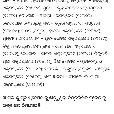
ଗାମା – ହାବଡ଼ା ଏକ୍ସପ୍ରେସ (୧୮୦୪୮); ତାମ୍ବରମ – ଡିବ୍ରୂଗଢ଼
ଏକ୍ସପ୍ରେସ (୧୫୯୨୯); ପୁଣେ – ଭୁବନେଶ୍ଵର ଏକ୍ସପ୍ରେସ
(୨୨୮୮୧); ଚେନ୍ନାଈ – ହାବଡ଼ା ଏକ୍ସପ୍ରେସ (୧୨୮୪୦);
କେଏସଆର ବେଂଗଲୁରୁ ସିଟୀ – ଭୁବନେଶ୍ଵର ଏକ୍ସପ୍ରେସ
(୧୮୪୬୪); ଯଶବନ୍ତପୁର – ହାବଡ଼ା ଏକ୍ସପ୍ରେସ (୧୨୮୬୪);
ମୁମ୍ବାଇ ସୀଏସଟୀଏମ – ଭୁବନେଶ୍ଵର ଏକ୍ସପ୍ରେସ (୧୧୦୧୯);
ତିରୁବନନ୍ତପୁରମ ସେଂଟ୍ରାଲ – ଶାଲୀମାର ଏକ୍ସପ୍ରେସ
(୨୨୬୪୧); ଚେନ୍ନାଈ – ହାବଡ଼ା ଏକ୍ସପ୍ରେସ (୧୨୮୪୨); ତିରୁପତି –
ପୁରୀ ଏକ୍ସପ୍ରେସ (୧୭୪୮୦); ସିକଂଦରାବାଦ – ଭୁବନେଶ୍ଵର
ଏକ୍ସପ୍ରେସ (୧୭୦୧୬); ସିଲଚର – ତିରୁବନନ୍ତପୁରମ ସେଂଟ୍ରାଲ
ଏକ୍ସପ୍ରେସ (୧୨୫୦୮); ଏବଂ ହାବଡ଼ା – ବାସ୍କୋ-ଡା-ଗାମା
ଏକ୍ସପ୍ରେସ (୧୮୦୪୭)।
୩ ମଇ କୁ ମୂଳ ଷ୍ଟେସନ ରୁ ଛାଡ଼ୁଥିବା ନିମ୍ନଲିଖିତ ଟ୍ରେନ କୁ
ରଦ୍ଦ କର ଦିଆଯାଇଛି: