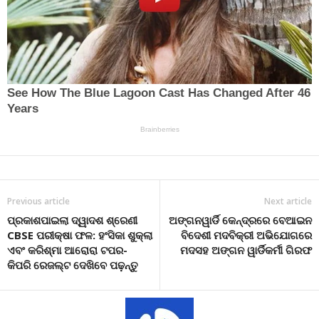
Previous article
Next article
ପ୍ରକାଶପାଇଲା ଦ୍ୱାଦଶ ଶ୍ରେଣୀ
ଅଙ୍ଗନୱାର୍ଡି କେନ୍ଦ୍ରରେ ବେଆଇନ
CBSE ପରୀକ୍ଷା ଫଳ: ହଂସିକା ଶୁକ୍ଲା
ବିଦେଶୀ ମଦବିକ୍ରୀ ଅଭିଯୋଗରେ
ଏବଂ କରିଶ୍ମା ଆରୋରା ଟପର-
ମଦସହ ଅଙ୍ଗନ ୱାର୍ଡିକର୍ମୀ ଗିରଫ
କିପରି ରେଜଲ୍ଟ ଦେଖିବେ ପଢ଼ନ୍ତୁ