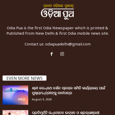
Odia Pua is the first Odia Newspaper which is printed &
Published from New Delhi & first Odia mobile news site.
Contact us:
odiapuadelhi@gmail.com
EVEN MORE NEWS
ଶ୍ରୀ ଜଗନ୍ନାଥ ଦର୍ଶନ ପ୍ରଚାର ସମିତି କାର୍ଯ୍ୟାଳୟ ପାଇଁ
ମୁଖ୍ୟମନ୍ତ୍ରୀଙ୍କୁ ଦାବୀପତ୍ର
August 9, 2026
ପ୍ରତିମୂର୍ତ୍ତି ଉନ୍ମୋଚନ ଉତ୍ସବ ଓ ଶ୍ରଦ୍ଧାଞ୍ଜଳୀ