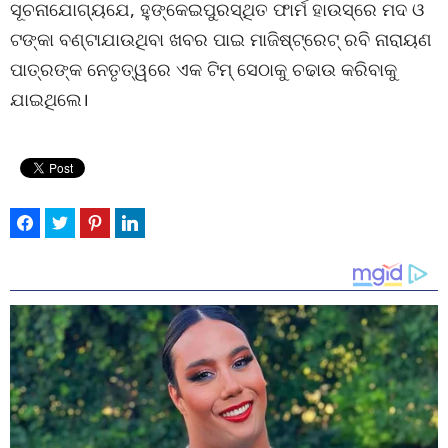
ସୂଚନାଯୋଗ୍ୟଯେ, ହୁଙ୍କେଇପୁରସ୍ଥିତ ଫାର୍ମ ହାଉସ୍‌ରେ ମଦ ଓ
ଟଙ୍କା ବଣ୍ଟାଯାଉଥିବା ଖବର ପାଇ ମାଜିଷ୍ଟ୍ରେଟ୍ ରବି ନାରାୟଣ
ପାତ୍ରଙ୍କ ନେତୃତ୍ୱରେ ଏକ ଟିମ୍ ସେଠାକୁ ଚଢାଉ କରିବାକୁ
ଯାଇଥିଲେ।