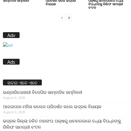
ସାମ୍ବାଦିକ ସମ୍ମିଳନୀ
ପରିଦର୍ଶନ କଲେ ଭଦ୍ରକ
ପକ୍ଷରୁ ଧାମନଗରରେ ବନ୍ୟା
ବିଧାୟକ
ବିପନ୍ନଙ୍କୁ ରିଲିଫ ସାମଗ୍ରୀ
ବଂଟନ
Adv
Ads
ଖବର ଏବେ ଏବେ
ଭଣ୍ଡାରିପୋଖରୀ ବିଜେପିର ସାମ୍ବାଦିକ ସମ୍ମିଳନୀ
August 6, 2026
ଆଗରପଡା ମହିଳା କଲେଜ ପରିଦର୍ଶନ କଲେ ଭଦ୍ରକ ବିଧାୟକ
August 6, 2026
ଭଦ୍ରକ ଜିଲ୍ଲା ଦଳିତ ମହାସଂଘ ପକ୍ଷରୁ ଧାମନଗରରେ ବନ୍ୟା ବିପନ୍ନଙ୍କୁ
ରିଲିଫ ସାମଗ୍ରୀ ବଂଟନ