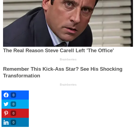
0
0
0
0