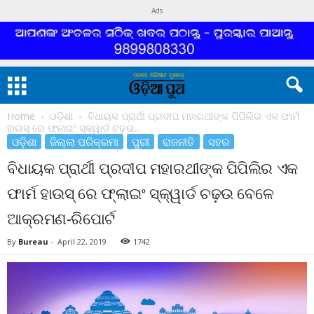
Ads
Home
ଓଡ଼ିଶା
ବିଧାୟକ ପ୍ରାର୍ଥୀ ପ୍ରଦୀପ ମହାରଥୀଙ୍କ ପିପିଲିର ଏକ ଫାର୍ମ
ହାଉସ୍ ରେ ଫ୍ଲାଇଂ ସ୍କ୍ୱାର୍ଡ ଚଢ଼ଉ...
ଓଡ଼ିଶା
ଜିଲ୍ଲା ପରିକ୍ରମା
ପୁରୀ
ରାଜନୀତି
ସହର
ବିଧାୟକ ପ୍ରାର୍ଥୀ ପ୍ରଦୀପ ମହାରଥୀଙ୍କ ପିପିଲିର ଏକ
ଫାର୍ମ ହାଉସ୍ ରେ ଫ୍ଲାଇଂ ସ୍କ୍ୱାର୍ଡ ଚଢ଼ଉ ବେଳେ
ଆକ୍ରମଣ-ରିପୋର୍ଟ
By
Bureau
-
April 22, 2019
1742