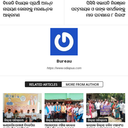
ବିଜେଡି ବିଧାୟକ ପ୍ରାର୍ଥୀ ଅନନ୍ତ
ପିସିସି ସଭାପତି ନିରଞ୍ଜନ
ନାରାୟଣ ଜେନାଙ୍କୁ ମରଣାନ୍ତକ
ପଟ୍ଟନାୟକ ଓ ତାଙ୍କ ସମର୍ଥକଙ୍କୁ
ଆକ୍ରମଣ
ମାଡ ଘଟଣାରେ ୮ ଗିରଫ
Bureau
https://www.odiapua.com
RELATED ARTICLES
MORE FROM AUTHOR
ଜିଲ୍ଲା ପରିକ୍ରମା
ଜିଲ୍ଲା ପରିକ୍ରମା
ଜିଲ୍ଲା ପରିକ୍ରମା
ଭଣ୍ଡାରିପୋଖରୀ ବିଜେପିର
ଆଗରପଡା ମହିଳା କଲେଜ
ଭଦ୍ରକ ଜିଲ୍ଲା ଦଳିତ ମହାସଂଘ