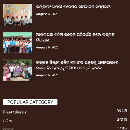
ଭଣ୍ଡାରିପୋଖରୀ ବିଜେପିର ସାମ୍ବାଦିକ ସମ୍ମିଳନୀ
August 6, 2026
ଆଗରପଡା ମହିଳା କଲେଜ ପରିଦର୍ଶନ କଲେ ଭଦ୍ରକ
ବିଧାୟକ
August 6, 2026
ଭଦ୍ରକ ଜିଲ୍ଲା ଦଳିତ ମହାସଂଘ ପକ୍ଷରୁ ଧାମନଗରରେ
ବନ୍ୟା ବିପନ୍ନଙ୍କୁ ରିଲିଫ ସାମଗ୍ରୀ ବଂଟନ
August 6, 2026
POPULAR CATEGORY
39145
ଜିଲ୍ଲା ପରିକ୍ରମା
24318
ଓଡ଼ିଶା
17102
ଭଦ୍ରକ