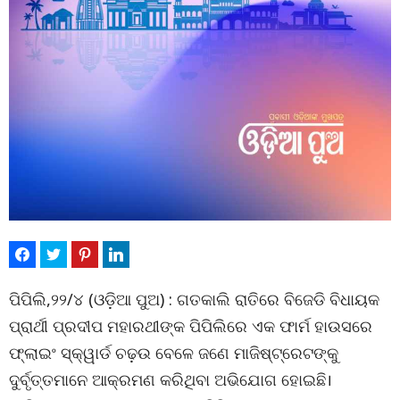
ପିପିଲି,୨୨/୪ (ଓଡ଼ିଆ ପୁଅ) : ଗତକାଲି ରାତିରେ ବିଜେଡି ବିଧାୟକ
ପ୍ରାର୍ଥୀ ପ୍ରଦୀପ ମହାରଥୀଙ୍କ ପିପିଲିରେ ଏକ ଫାର୍ମ ହାଉସରେ
ଫ୍ଲାଇଂ ସ୍କ୍ୱାର୍ଡ ଚଢ଼ଉ ବେଳେ ଜଣେ ମାଜିଷ୍ଟ୍ରେଟଙ୍କୁ
ଦୁର୍ବୃତ୍ତମାନେ ଆକ୍ରମଣ କରିଥିବା ଅଭିଯୋଗ ହୋଇଛି।