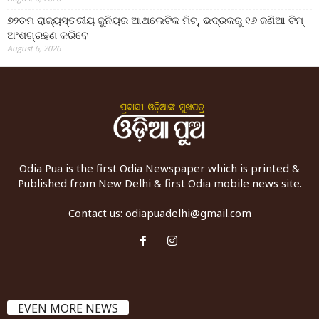
୭୨ତମ ରାଜ୍ୟସ୍ତରୀୟ ଜୁନିୟର ଆଥଲେଟିକ ମିଟ୍‌, ଭଦ୍ରକରୁ ୧୬ ଜଣିଆ ଟିମ୍
ଅଂଶଗ୍ରହଣ କରିବେ
August 6, 2026
Odia Pua is the first Odia Newspaper which is printed &
Published from New Delhi & first Odia mobile news site.
Contact us:
odiapuadelhi@gmail.com
EVEN MORE NEWS