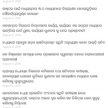
August 6, 2026
ରାଷ୍ଟ୍ର ପାଇଁ ମଧ୍ୟସ୍ଥତା ୩.୦ ମାଧ୍ୟମରେ ବିଚାରାଧୀନ ମାମଲାଗୁଡ଼ିକର
ସୌହାର୍ଦ୍ଦ୍ୟପୂର୍ଣ୍ଣ ସମାଧାନ
August 6, 2026
ଜଳସମ୍ପଦ ବିଭାଗର ନିମ୍ନମାନର କାର୍ଯ୍ୟ, କାର୍ଯ୍ୟର ଏକ ସପ୍ତାହ ମଧ୍ୟରେ
ଭାଙ୍ଗିଲା ଗାର୍ଡ ୱାଲ, କାର୍ଯ୍ୟର ଗୁଣବତା କୁ ନେଇ ପ୍ରଶ୍ନବାଚୀ
August 6, 2026
ବନ୍ୟାରେ ପ୍ରମୁଖ ସଡ଼କ କ୍ଷତିଗ୍ରସ୍ତ ସ୍ଥିତି ଅନୁଧ୍ୟାନ କଲେ ଆର୍‌ଡ଼ି ସଚିବ
August 6, 2026
ଜଳ ନିଷ୍କାସନ ସମସ୍ୟା ନେଇ ପ୍ରଶାସନର ଦ୍ୱାରସ୍ତ ହେଲେ ବରାଳପୋଖରୀ
ଗ୍ରାମବାସୀ
August 6, 2026
ଗ୍ରାମ୍ୟ ଉନ୍ନୟନ ବିଭାଗର କମିଶନର ତଥା ସଚିବଙ୍କ ସମୀକ୍ଷା,
ଜନକଲ୍ୟାଣ ଯୋଜନା ଗୁଡିକର ଗୁଣବତା ସହ ସମୟସୀମା ମଧ୍ୟରେ ଶେଷ
କରିବାକୁ ଗୁରୁତ୍ୱାରୋପ
August 6, 2026
ଧାମନଗରର ବନ୍ୟା ପ୍ରଭାବିତ ଅଂଚଳର ସ୍ଥିତି ସମୀକ୍ଷା କଲେ
ସ୍ୱାସ୍ଥ୍ୟମନ୍ତ୍ରୀ, ଡାକ୍ତର ଅଭାବ ଦୂର କରିବା ସହ ଚିକିତ୍ସା ସେବା ସୁଦୃଢ଼
କରିବାକୁ ନିର୍ଦ୍ଦେଶ
August 6, 2026