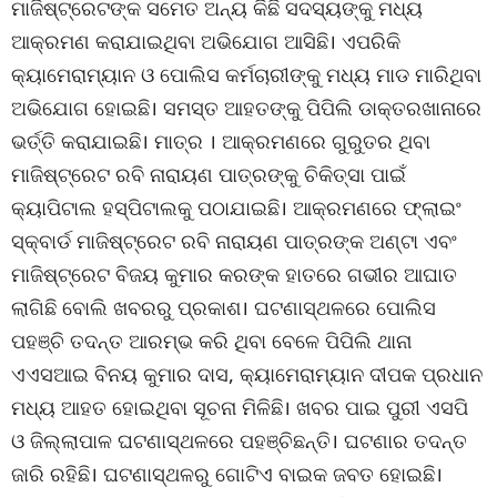
ମାଜିଷ୍ଟ୍ରେଟଙ୍କ ସମେତ ଅନ୍ୟ କିଛି ସଦସ୍ୟଙ୍କୁ ମଧ୍ୟ
ଆକ୍ରମଣ କରାଯାଇଥିବା ଅଭିଯୋଗ ଆସିଛି। ଏପରିକି
କ୍ୟାମେରାମ୍ୟାନ ଓ ପୋଲିସ କର୍ମଚାରୀଙ୍କୁ ମଧ୍ୟ ମାଡ ମାରିଥିବା
ଅଭିଯୋଗ ହୋଇଛି। ସମସ୍ତ ଆହତଙ୍କୁ ପିପିଲି ଡାକ୍ତରଖାନାରେ
ଭର୍ତ୍ତି କରାଯାଇଛି। ମାତ୍ର । ଆକ୍ରମଣରେ ଗୁରୁତର ଥିବା
ମାଜିଷ୍ଟ୍ରେଟ ରବି ନାରାୟଣ ପାତ୍ରଙ୍କୁ ଚିକିତ୍ସା ପାଇଁ
କ୍ୟାପିଟାଲ ହସ୍ପିଟାଲକୁ ପଠାଯାଇଛି। ଆକ୍ରମଣରେ ଫ୍ଲାଇଂ
ସ୍କ୍ବାର୍ଡ ମାଜିଷ୍ଟ୍ରେଟ ରବି ନାରାୟଣ ପାତ୍ରଙ୍କ ଅଣ୍ଟା ଏବଂ
ମାଜିଷ୍ଟ୍ରେଟ ବିଜୟ କୁମାର କରଙ୍କ ହାତରେ ଗଭୀର ଆଘାତ
ଲାଗିଛି ବୋଲି ଖବରରୁ ପ୍ରକାଶ। ଘଟଣାସ୍ଥଳରେ ପୋଲିସ
ପହଞ୍ଚି ତଦନ୍ତ ଆରମ୍ଭ କରି ଥିବା ବେଳେ ପିପିଲି ଥାନା
ଏଏସଆଇ ବିନୟ କୁମାର ଦାସ, କ୍ୟାମେରାମ୍ୟାନ ଦୀପକ ପ୍ରଧାନ
ମଧ୍ୟ ଆହତ ହୋଇଥିବା ସୂଚନା ମିଳିଛି। ଖବର ପାଇ ପୁରୀ ଏସପି
ଓ ଜିଲ୍ଲାପାଳ ଘଟଣାସ୍ଥଳରେ ପହଞ୍ଚିଛନ୍ତି। ଘଟଣାର ତଦନ୍ତ
ଜାରି ରହିଛି। ଘଟଣାସ୍ଥଳରୁ ଗୋଟିଏ ବାଇକ ଜବତ ହୋଇଛି।