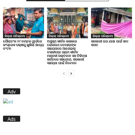
ଜିଲ୍ଲା ପରିକ୍ରମା
ଜିଲ୍ଲା ପରିକ୍ରମା
ଜିଲ୍ଲା ପରିକ୍ରମା
ପୌରାଚଂଳ ୧୯ ନମ୍ବର ୱାର୍ଡ଼ରେ
ଅସୁସ୍ଥ କୀର୍ତନ କଳାକାର
ସରକାରୀ ଘର ଯାହା ପାଇଁ ସାତ
କଂଗ୍ରେସ ପକ୍ଷରୁ ଶୁଖିଲା ଖାଦ୍ୟ
ଲୋକନାଥ ବେହେରାଙ୍କ
ସପନ
ବଂଟନ
ସହାୟତାରେ ଆଗେଇଲା
ବଳାଜୀପଡ଼ା ଗ୍ରାମ କୀର୍ତନ
ମଣ୍ଡଳୀ ରକ୍ତଦାନ ସହ ଚିକିତ୍ସା
ଖର୍ଚ୍ଚରେ ସହଯୋଗ, ସରକାରୀ
ସହାୟତା ପାଇଁ ନିବେଦନ
Adv
Ads