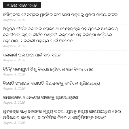
ଖବର ଏବେ ଏବେ
ପୌରାଚଂଳ ୧୯ ନମ୍ବର ୱାର୍ଡ଼ରେ କଂଗ୍ରେସ ପକ୍ଷରୁ ଶୁଖିଲା ଖାଦ୍ୟ ବଂଟନ
August 8, 2026
ଅସୁସ୍ଥ କୀର୍ତନ କଳାକାର ଲୋକନାଥ ବେହେରାଙ୍କ ସହାୟତାରେ ଆଗେଇଲା
ବଳାଜୀପଡ଼ା ଗ୍ରାମ କୀର୍ତନ ମଣ୍ଡଳୀ ରକ୍ତଦାନ ସହ ଚିକିତ୍ସା ଖର୍ଚ୍ଚରେ
ସହଯୋଗ, ସରକାରୀ ସହାୟତା ପାଇଁ ନିବେଦନ
August 8, 2026
ସରକାରୀ ଘର ଯାହା ପାଇଁ ସାତ ସପନ
August 8, 2026
ତିହିଡି଼ ସରସ୍ୱତୀ ଶିଶୁ ବିଦ୍ୟାମନ୍ଦିରରେ ଜ୍ଞାନ ବିଜ୍ଞାନ ମେଳା
August 8, 2026
ବିଜେଡି ପଂଚାୟତ ସଭାପତି ବିପନ୍ନଙ୍କୁ ବାଂଟିଲେ ଶୁଖିଲାଖାଦ୍ୟ
August 8, 2026
ସମାଜସେବୀ ଜ୍ଞାନେନ୍ଦ୍ର ଦାସଙ୍କୁ ଶ୍ରଦ୍ଧାଞ୍ଜଳୀ
August 8, 2026
ଯୁବକଙ୍କ ସନ୍ଦେହଜନକ ମୃତ୍ୟୁ ଘଟଣା ,ପୁଅକୁ ହତ୍ୟା କାରାଯାଇଥିବା ନେଇ
ଅଭିଯୋଗ କଲେ ମା, ସାଇଂଟିଫିକ ଟିମର ଓ ଏସଡ଼ିପିଓଙ୍କ ତଦନ୍ତ
August 8, 2026