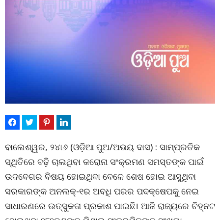
ବାଲେଶ୍ୱର, ୨୪ା୬ (ଓଡ଼ିଆ ପୁଅ/ଅଭୟ ଦାସ) : ସାମ୍ପ୍ରତିକ
ସ୍ଥିତିରେ ବଢ଼ି ଚାଲଥିବା କରୋନା ସଂକ୍ରମଣ ସମସ୍ତଙ୍କ ପାଇଁ
ଉଦବେଗର ବିଷୟ ହୋଇଥିବା ବେଳେ ଶେଷ ହୋଇ ଆସୁଥିବା
ସରକାରଙ୍କ ଅନଲକ୍‌-୧ର ଅବଧି ପରର ପଦକ୍ଷେପକୁ ନେଇ
ସାଧାରଣରେ ଉତ୍ସୁକତା ପ୍ରକାଶ ପାଇଛି। ଆଜି ରାଜ୍ୟରେ ଚିହ୍ନଟ