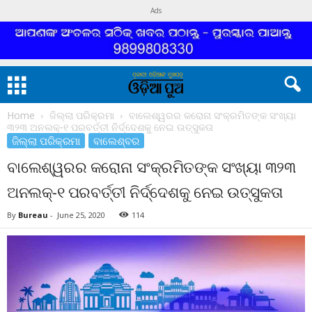
Ads
Home
ଜିଲ୍ଲା ପରିକ୍ରମା
ବାଲେଶ୍ୱରର କରୋନା ସଂକ୍ରମିତଙ୍କ ସଂଖ୍ୟା
୩୨୩ ଅନଲକ୍‌-୧ ପରବର୍ତ୍ତୀ ନିର୍ଦ୍ଦେଶକୁ ନେଇ ଉତ୍ସୁକତା
ଜିଲ୍ଲା ପରିକ୍ରମା
ବାଲେଶ୍ବର
ବାଲେଶ୍ୱରର କରୋନା ସଂକ୍ରମିତଙ୍କ ସଂଖ୍ୟା ୩୨୩
ଅନଲକ୍‌-୧ ପରବର୍ତ୍ତୀ ନିର୍ଦ୍ଦେଶକୁ ନେଇ ଉତ୍ସୁକତା
By
Bureau
-
June 25, 2020
114