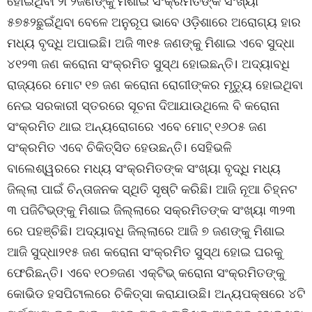
ହୋଇଥିବା ୨୮୨ଜଣଙ୍କୁ ମିଶାଇ ସଂକ୍ରମିତଙ୍କ ସଂଖ୍ୟା
୫୭୫୨ଛୁଇଁଥିବା ବେଳେ ଅନୁରୂପ ଭାବେ ଓଡ଼ିଶାରେ ଅରୋଗ୍ୟ ହାର
ମଧ୍ୟ ବୃଦ୍ଧି ଅପାଇଛି। ଅଜି ୩୧୫ ଜଣଙ୍କୁ ମିଶାଇ ଏବେ ସୁଦ୍ଧା
୪୧୨୩ ଜଣ କରୋନା ସଂକ୍ରମିତ ସୁସ୍ଥ ହୋଇଛନ୍ତି। ଅଦ୍ୟାବଧି
ରାଜ୍ୟରେ ମୋଟ ୧୭ ଜଣ କରୋନା ରୋଗୀଙ୍କର ମୃତ୍ୟୁ ହୋଇଥିବା
ନେଇ ସରକାରୀ ସ୍ତରରେ ସୂଚନା ଦିଆଯାଉଥିଲେ ବି କରୋନା
ସଂକ୍ରମିତ ଥାଇ ଅନ୍ୟରୋଗରେ ଏବେ ମୋଟ୍ ୧୬୦୫ ଜଣ
ସଂକ୍ରମିତ ଏବେ ଚିକିତ୍ସିତ ହେଉଛନ୍ତି। ସେହିଭଳି
ବାଲେଶ୍ୱରରେ ମଧ୍ୟ ସଂକ୍ରମିତଙ୍କ ସଂଖ୍ୟା ବୃଦ୍ଧି ମଧ୍ୟ
ଜିଲ୍ଲା ପାଇଁ ଚିନ୍ତାଜନକ ସ୍ଥିତି ସୃଷ୍ଟି କରିଛି। ଆଜି ନୂଆ ଚିହ୍ନଟ
୩ ପଜିଟିଭ୍‌ଙ୍କୁ ମିଶାଇ ଜିଲ୍ଲାରେ ସକ୍ରମିତଙ୍କ ସଂଖ୍ୟା ୩୨୩
ରେ ପହଞ୍ଚିଛି। ଅଦ୍ୟାବଧି ଜିଲ୍ଲାରେ ଆଜି ୭ ଜଣଙ୍କୁ ମିଶାଇ
ଆଜି ସୁଦ୍ଧା୨୧୫ ଜଣ କରୋନା ସଂକ୍ରମିତ ସୁସ୍ଥ ହୋଇ ଘରକୁ
ଫେରିଛନ୍ତି। ଏବେ ୧୦୭ଜଣ ଏକ୍ଟିଭ୍ କରୋନା ସଂକ୍ରମିତଙ୍କୁ
କୋଭିଡ ହସପିଟାଲରେ ଚିକିତ୍ସା କରାଯାଉଛି। ଅନ୍ୟପକ୍ଷରେ ୪ଟି