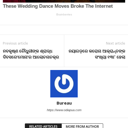
Previous article
Next article
ନବକୃଷ୍ଣ ଚୌଧୁରୀଙ୍କ ଶ୍ରାଦ୍ଧ
ନୟାଗଡ଼ରେ କରୋନା ଆକ୍ରାନ୍ତଙ୍କ
ଦିବସରେ‘ମୋନା’ର ଆଲୋଚନାଚକ୍ର
ସଂଖ୍ୟା ୧୩୮ ହେଲା
Bureau
https://www.odiapua.com
RELATED ARTICLES
MORE FROM AUTHOR