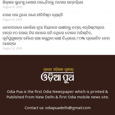
ଶିକ୍ଷକ ସୁଧାଂଶୁ ଶେଖର ମହାନ୍ତିଙ୍କୁ ଅବସର ସମ୍ବର୍ଦ୍ଧନା
August 8, 2026
ଚରଣ ଦାସ ଥିଲେ ଜଣେ ନୀତିନିଷ୍ଠ ବ୍ୟକ୍ତି
August 8, 2026
ଧାମନଗରରେ ଧାନକିଣା ନୂଆ ନିୟମରେ ଚାଷୀଙ୍କୁ ଝଟ୍‌କା,ଏଗ୍ରିଷ୍ଟାକ୍‌ରେ
ମାତ୍ର ୧୦ ହଜାର; ନିଜ ନାମରେ ଜମି ନଥିଲେ ଟୋକନ ଅନିଶ୍ଚିତ,
ପୂର୍ବପୁରୁଷଙ୍କ ଜମିରେ ଚାଷ କରୁଥିବା ଚାଷୀ ଚିନ୍ତାରେ; ୮୦% ପ୍ରଭାବିତ ହେବା
ଆଶଙ୍କା
August 8, 2026
Odia Pua is the first Odia Newspaper which is printed &
Published from New Delhi & first Odia mobile news site.
Contact us:
odiapuadelhi@gmail.com