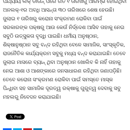
ପର୍ଯ୍ୟାୟ ଲକ୍ ଡାଉନ୍ ପରେ ଗତ ୧ ତାରିଖରୁ ଆରମ୍ଭ ହୋଇଥିବା
ଅନଲକ୍‌-୧ର ଅବଧି ଆସନ୍ତା ୩୦ ତାରିଖରେ ଶେଷ ହେଉଛି।
ଜୁଲାଇ ୧ ତାରିଖରୁ କରୋନା ସଂକ୍ରମଣ ରୋକିବା ପାଇଁ
ସରକାରଙ୍କ ପକ୍ଷରୁ ଆଉ କେଉଁ ନିର୍ଦ୍ଦେଶ ଆସିବ ତାହାକୁ ନେଇ
ସବୁଠି ଉତ୍ସୁକତା ବୃଦ୍ଧି ପାଇଛି। ଧର୍ମୀୟ ଅନୁଷ୍ଠାନ,
ଶିକ୍ଷାନୁଷ୍ଠାନ ସବୁ ବନ୍ଦ ରହିଥିବା ବେଳେ ସାମାଜିକ, ସାଂସ୍କୃତିକ,
ରାଜନୈତିକ କାର୍ଯ୍ୟକ୍ରମ ସବୁକୁ ମଧ୍ୟ ବନ୍ଦ କରାଯାଇଛି। ତେବେ
ଜୁଲାଇ ମାସରେ ବ୍ୟାନ୍ ଥିବା ଅନୁଷ୍ଠାନ ଖୋଲିବ କି ନାହିଁ ତାହାକୁ
ନେଇ ଆଶା ଓ ଆଶଙ୍କାରେ ଜନସାଧାରଣ ରହିଥିବା ଜଣାପଡ଼ିଛି।
ତେବେ କରୋନା ସଂକ୍ରମଣ ରୋକିବା ପାଇଁ ସମସ୍ତେ ମାସ୍କ
ପିନ୍ଧିବା ସହ ସାମାଜିକ ଦୂରତ୍ୱ ରକ୍ଷାକୁ ଗୁରୁତ୍ୱ ଦେବାକୁ ସବୁ
ମହଲରୁ ନିବେଦନ କରାଯାଇଛି।