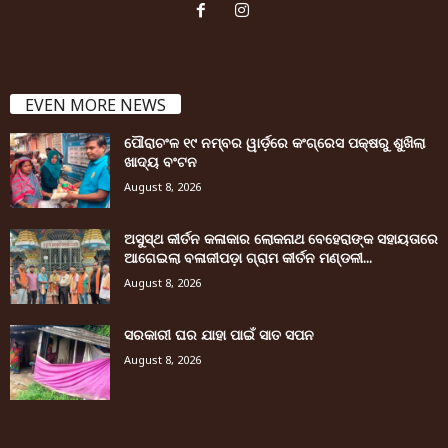
EVEN MORE NEWS
ପୌରାଚଂଳ ୧୯ ନମ୍ବର ୱାର୍ଡ଼ରେ କଂଗ୍ରେସ ପକ୍ଷରୁ ଶୁଖିଲା
ଖାଦ୍ୟ ବଂଟନ
August 8, 2026
ଅସୁସ୍ଥ କୀର୍ତନ କଳାକାର ଲୋକନାଥ ବେହେରାଙ୍କ ସହାୟତାରେ
ଆଗେଇଲା ବଳାଜୀପଡ଼ା ଗ୍ରାମ କୀର୍ତନ ମଣ୍ଡଳୀ...
August 8, 2026
ସରକାରୀ ଘର ଯାହା ପାଇଁ ସାତ ସପନ
August 8, 2026