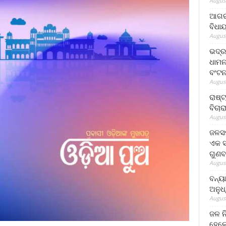
August
ଆଗରପ
ବିଧା
August
ଭଦ୍ର
ଧାମନ
ବଂଟ
August
ରାଷ୍
ବିଚାର
August
ଜଳସମ
ଏକ ସପ
ଗୁଣବ
August
ବନ୍ୟ
ଅନୁଧ
August
ଜଳ ନ
ହେଲେ