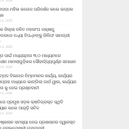
 6, 2026
ଡା ମହିଳା କଲେଜ ପରିଦର୍ଶନ କଲେ ଭଦ୍ରକ
ୟକ
 6, 2026
କ ଜିଲ୍ଲା ଦଳିତ ମହାସଂଘ ପକ୍ଷରୁ
ଗରରେ ବନ୍ୟା ବିପନ୍ନଙ୍କୁ ରିଲିଫ ସାମଗ୍ରୀ
ନ
 6, 2026
ଟ୍ର ପାଇଁ ମଧ୍ୟସ୍ଥତା ୩.୦ ମାଧ୍ୟମରେ
ାଧୀନ ମାମଲାଗୁଡ଼ିକର ସୌହାର୍ଦ୍ଦ୍ୟପୂର୍ଣ୍ଣ ସମାଧାନ
 6, 2026
୍ପଦ ବିଭାଗର ନିମ୍ନମାନର କାର୍ଯ୍ୟ, କାର୍ଯ୍ୟର
୍ତାହ ମଧ୍ୟରେ ଭାଙ୍ଗିଲା ଗାର୍ଡ ୱାଲ, କାର୍ଯ୍ୟର
ତା କୁ ନେଇ ପ୍ରଶ୍ନବାଚୀ
 6, 2026
ାରେ ପ୍ରମୁଖ ସଡ଼କ କ୍ଷତିଗ୍ରସ୍ତ ସ୍ଥିତି
୍ୟାନ କଲେ ଆର୍‌ଡ଼ି ସଚିବ
 6, 2026
ିଷ୍କାସନ ସମସ୍ୟା ନେଇ ପ୍ରଶାସନର ଦ୍ୱାରସ୍ତ
 ବରାଳପୋଖରୀ ଗ୍ରାମବାସୀ