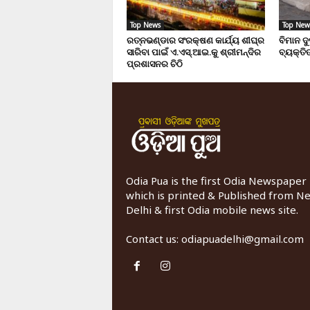
Top News
Top New
ରତ୍ନଭଣ୍ଡାର ସଂରକ୍ଷଣ କାର୍ଯ୍ୟ ଶୀଘ୍ର
ବିମାନ ଦ
ସାରିବା ପାଇଁ ଏ.ଏସ୍.ଆଇ.କୁ ଶ୍ରୀମନ୍ଦିର
ବ୍ୟକ୍ତିଙ
ପ୍ରଶାସନର ଚିଠି
Odia Pua is the first Odia Newspaper
which is printed & Published from N
Delhi & first Odia mobile news site.
Contact us:
odiapuadelhi@gmail.com