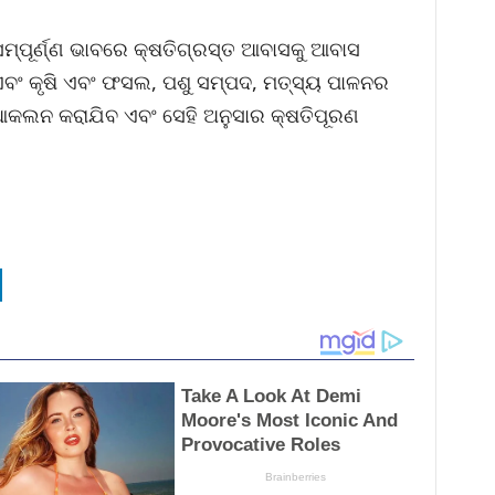
ସମ୍ପୂର୍ଣ୍ଣ ଭାବରେ କ୍ଷତିଗ୍ରସ୍ତ ଆବାସକୁ ଆବାସ
 ଏବଂ କୃଷି ଏବଂ ଫସଲ, ପଶୁ ସମ୍ପଦ, ମତ୍ସ୍ୟ ପାଳନର
ଆକଲନ କରାଯିବ ଏବଂ ସେହି ଅନୁସାର କ୍ଷତିପୂରଣ