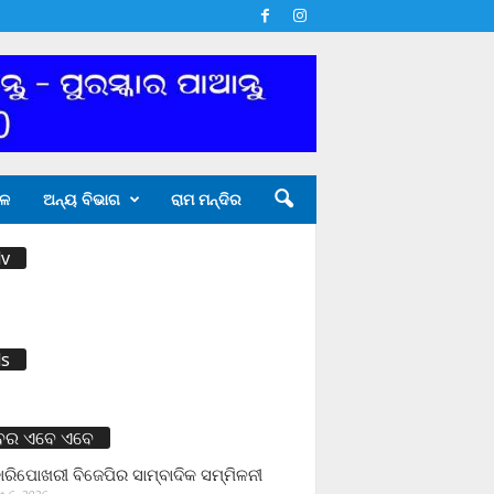
ଳ
ଅନ୍ୟ ବିଭାଗ
ରାମ ମନ୍ଦିର
v
s
ବର ଏବେ ଏବେ
ାରିପୋଖରୀ ବିଜେପିର ସାମ୍ବାଦିକ ସମ୍ମିଳନୀ