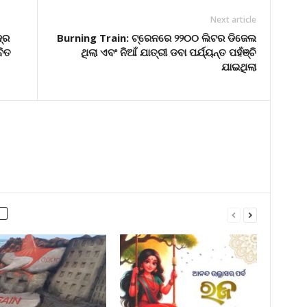
Next article
ଦ୍ର
Burning Train: ଟ୍ରେନରେ ୨୨୦୦ ଲିଟର ଡିଜେଲ
ବିତ
ଥିଲା ଏବଂ ନିଆଁ ଯାତ୍ରୀ ଡବା ପର୍ଯ୍ୟନ୍ତ ପହଁଞ୍ଚି
ଯାଇଥିଲା