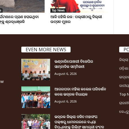
s
Top News
ୁର୍ଘଟଣାରେ ପ୍ରାଣ ହରାଇଥିବା
ଆଜି ପହିଲି ରଜ : ପଲ୍ଲୀଠାରୁ ଦିଲ୍ଲୀ
୍କୁ ଶ୍ରଦ୍ଧାଞ୍ଜଳି
ଉତ୍ସବ ମୁଖର
EVEN MORE NEWS
P
ଜିଲ୍ଲ
ଭଣ୍ଡାରିପୋଖରୀ ବିଜେପିର
ସାମ୍ବାଦିକ ସମ୍ମିଳନୀ
ଓଡ଼ିଶା
August 6, 2026
ଭଦ୍ର
ew
ଜାତୀ
ଆଗରପଡା ମହିଳା କଲେଜ ପରିଦର୍ଶନ
କଲେ ଭଦ୍ରକ ବିଧାୟକ
Top 
August 6, 2026
ରାଜନୀତ
କେନ୍ଦ
ଭଦ୍ରକ ଜିଲ୍ଲା ଦଳିତ ମହାସଂଘ
ପକ୍ଷରୁ ଧାମନଗରରେ ବନ୍ୟା
ବିପନ୍ନଙ୍କୁ ରିଲିଫ ସାମଗ୍ରୀ ବଂଟନ