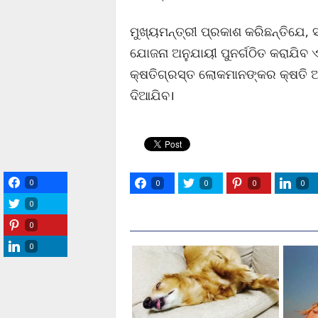
ମୁଖ୍ୟମନ୍ତ୍ରୀ ପ୍ରକାଶ କରିଛନ୍ତିଯେ, 
ଯୋଜନା ଅନୁଯାୟୀ ପୁନର୍ଗଠିତ କରାଯିବ
କ୍ଷତିଗ୍ରସ୍ତ ଲୋକମାନଙ୍କର କ୍ଷତି 
ଦିଆଯିବ।
0
0
0
0
0
0
0
0