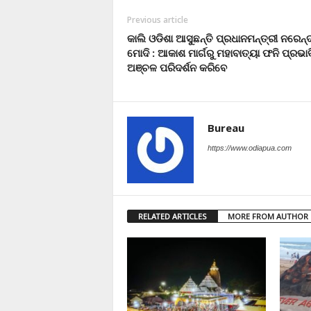
Previous article
କାଲି ଓଡିଶା ଆସୁଛନ୍ତି ପ୍ରଧାନମନ୍ତ୍ରୀ ନରେନ୍
ମୋଦି : ଆକାଶ ମାର୍ଗରୁ ମହାବାତ୍ୟା ଫନି ପ୍ରଭା
ଅଞ୍ଚଳ ପରିଦର୍ଶନ କରିବେ
Bureau
https://www.odiapua.com
RELATED ARTICLES
MORE FROM AUTHOR