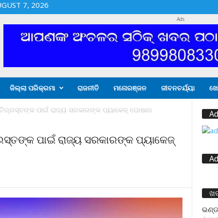
UGUST 7, 2026
Ads
ଜିଲ୍ଲା ପରିକ୍ରମା
ରାଜନୀତି
ମନୋରଞ୍ଜନ
ଜୀବନଚର୍ଯ୍ୟା
ଖେ
ଷତିଗ୍ରସ୍ତଙ୍କ ପାଇଁ ରାଜ୍ୟ ସରକାରଙ୍କ ପ୍ୟାକେଜ୍ ଘୋଷଣା
Ad
୍ରସ୍ତଙ୍କ ପାଇଁ ରାଜ୍ୟ ସରକାରଙ୍କ ପ୍ୟାକେଜ୍
Ad
ଖ
ଭଣ୍ଡ