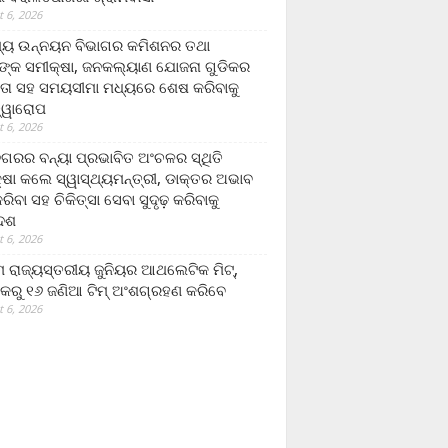
 6, 2026
ମ୍ୟ ଉନ୍ନୟନ ବିଭାଗର କମିଶନର ତଥା
ଙ୍କ ସମୀକ୍ଷା, ଜନକଲ୍ୟାଣ ଯୋଜନା ଗୁଡିକର
ତା ସହ ସମୟସୀମା ମଧ୍ୟରେ ଶେଷ କରିବାକୁ
ତ୍ୱାରୋପ
 6, 2026
ଗରର ବନ୍ୟା ପ୍ରଭାବିତ ଅଂଚଳର ସ୍ଥିତି
୍ଷା କଲେ ସ୍ୱାସ୍ଥ୍ୟମନ୍ତ୍ରୀ, ଡାକ୍ତର ଅଭାବ
ରିବା ସହ ଚିକିତ୍ସା ସେବା ସୁଦୃଢ଼ କରିବାକୁ
ଦେଶ
 6, 2026
 ରାଜ୍ୟସ୍ତରୀୟ ଜୁନିୟର ଆଥଲେଟିକ ମିଟ୍‌,
କରୁ ୧୬ ଜଣିଆ ଟିମ୍ ଅଂଶଗ୍ରହଣ କରିବେ
 6, 2026