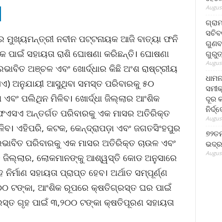
August
ଗ୍ରା
ସଚିବ
ର ମୁଖ୍ୟମନ୍ତ୍ରୀ ନବୀନ ପଟ୍ଟନାୟକ ଆଜି ବାତ୍ୟା ଫନି
ଗୁଣବ
 ପାଇଁ ସହାୟତା ରାଶି ଘୋଷଣା କରିଛନ୍ତି। ଘୋଷଣା
ଗୁରୁ
August
ଭାବିତ ଅଞ୍ଚଳ ଏବଂ ଖୋର୍ଦ୍ଧାର କିଛି ଅଂଶ ରାଷ୍ଟ୍ରୀୟ
ଧାମନ
ଏ) ଅନୁଯାୟୀ ଆସୁଥିବା ସମସ୍ତ ପରିବାରକୁ ୫୦
ସମୀକ
ବଂ ପଲିଥିନ ମିଳିବ। ଖୋର୍ଦ୍ଧା ଜିଲ୍ଲାର ଆଂଶିକ
ଦୂର କ
ନିର୍ଦ୍
ଏସଏ ଅନ୍ତର୍ଗତ ପରିବାରକୁ ଏକ ମାସର ଅତିରିକ୍ତ
August
ିବ। ଏହିପରି, କଟକ, କେନ୍ଦ୍ରାପଡ଼ା ଏବଂ ଜଗତସିଂହପୁର
୭୨ତମ
୍ରଭାବିତ ପରିବାରକୁ ଏକ ମାସର ଅତିରିକ୍ତ ଚାଉଳ ଏବଂ
ଭଦ୍ର
August
ତ ଜିଲ୍ଲାର, ଲୋକମାନଙ୍କୁ ଆଶ୍ୱସ୍ତି କୋଡ ଅନୁସାରେ
ିର୍ମାଣ ସହାୟତା ପ୍ରାପ୍ତ ହେବ। ଅର୍ଥାତ ସମ୍ପୂର୍ଣ୍ଣ
୦୦ ଟଙ୍କା, ଆଂଶିକ ରୂପରେ କ୍ଷତିଗ୍ରସ୍ତ ଘର ପାଇଁ
ରସ୍ତ ଗୃହ ପାଇଁ ୩,୨୦୦ ଟଙ୍କା କ୍ଷତିପୂରଣ ସହାୟତା