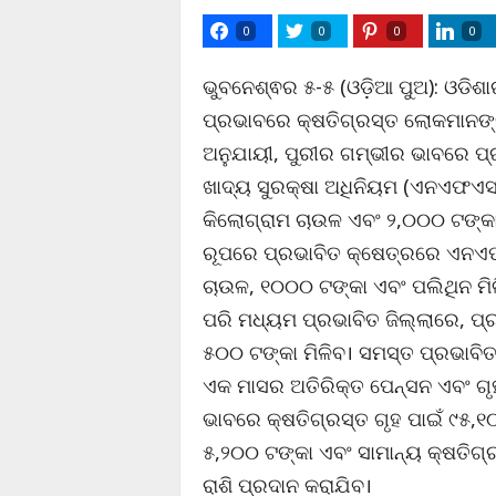
0
0
0
0
ଭୁବନେଶ୍ଵର ୫-୫ (ଓଡ଼ିଆ ପୁଅ): ଓଡିଶା
ପ୍ରଭାବରେ କ୍ଷତିଗ୍ରସ୍ତ ଲୋକମାନଙ୍କ
ଅନୁଯାୟୀ, ପୁରୀର ଗମ୍ଭୀର ଭାବରେ ପ୍ର
ଖାଦ୍ୟ ସୁରକ୍ଷା ଅଧିନିୟମ (ଏନଏଫଏସ
କିଲୋଗ୍ରାମ ଚାଉଳ ଏବଂ ୨,୦୦୦ ଟଙ୍କା ଏ
ରୂପରେ ପ୍ରଭାବିତ କ୍ଷେତ୍ରରେ ଏନଏଫ
ଚାଉଳ, ୧୦୦୦ ଟଙ୍କା ଏବଂ ପଲିଥିନ ମିଳ
ପରି ମଧ୍ୟମ ପ୍ରଭାବିତ ଜିଲ୍ଲାରେ, ପ
୫୦୦ ଟଙ୍କା ମିଳିବ। ସମସ୍ତ ପ୍ରଭାବି
ଏକ ମାସର ଅତିରିକ୍ତ ପେନ୍ସନ ଏବଂ ଗୃହ ନ
ଭାବରେ କ୍ଷତିଗ୍ରସ୍ତ ଗୃହ ପାଇଁ ୯୫,୧
୫,୨୦୦ ଟଙ୍କା ଏବଂ ସାମାନ୍ୟ କ୍ଷତିଗ୍
ରାଶି ପ୍ରଦାନ କରାଯିବ।