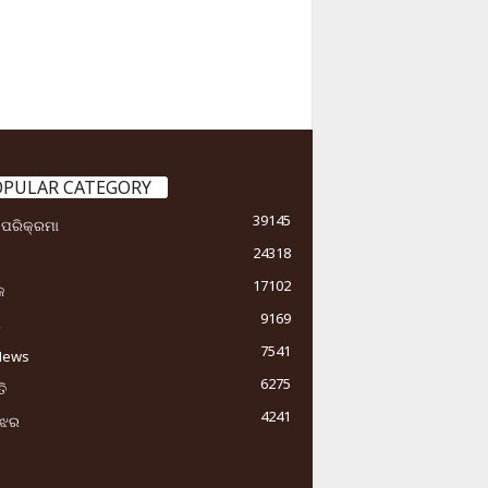
OPULAR CATEGORY
39145
ା ପରିକ୍ରମା
24318
17102
କ
9169
ୟ
7541
News
6275
ି
4241
ୁଝର